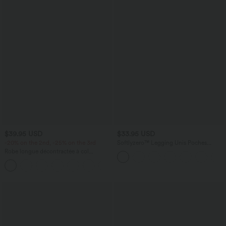
$39.95 USD
$33.95 USD
-20% on the 2nd, -25% on the 3rd
Softlyzero™ Legging Unis Poches
Croisées
Robe longue décontractée à col
montant, manches longues, plissée,
+1
avec poches latérales et coupe évasée