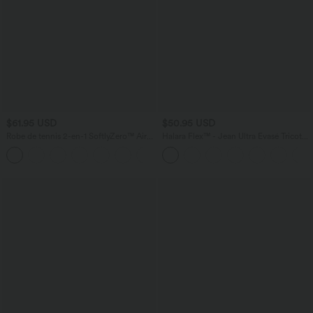
$61.95 USD
$50.95 USD
Robe de tennis 2-en-1 SoftlyZero™ Airy
Halara Flex™ - Jean Ultra Evasé Tricot
mini effet frais InstantCool avec poche,
Extensible Lavé Poches Croisées Taille
accès facile Easy Peasy, protection
Haute
solaire UPF50+