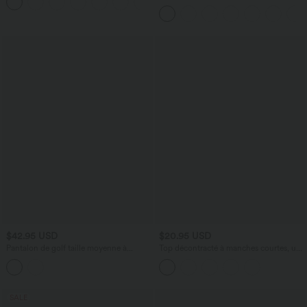
+11
Édition Easy Peasy
manches avec poches - Easy Peasy
$42.95 USD
$20.95 USD
Pantalon de golf taille moyenne à
Top décontracté à manches courtes, une
séchage rapide avec multiples poches,
épaule dénudée et fronces
fentes et coupe fuselée-Poche pour tee
de golf-UPF40+
SALE