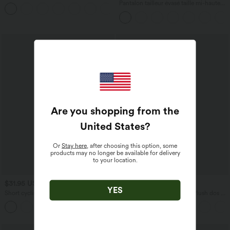
dénudée manches courtes ourlet arrondi
Pantalon tailleur évasé taille mi-haute
et coupe asymétrique à séchage rapide
Halara Flex™ DayStretch avec zip latéral
– Soutien-gorge intégré
et poches
Are you shopping from the
United States
?
Or
Stay here
, after choosing this option, some
products may no longer be available for delivery
to your location.
$31.95 USD
$44.95 USD
YES
Short cycliste d'entraînement gainant
Robe de sport SoftlyZero™ Plush dos nu
taille haute UltraSculpt™ SoCinched à
A-C
+11
poches latérales 12,5 cm