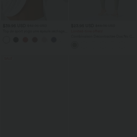
$39.95 USD
$23.95 USD
$42.95 USD
$44.95 USD
Top de sport yoga une épaule séchage
Limited-time offers!
rapide ourlet arrondi asymétrique
Combinaison Décontractée Dos Nu Col
+3
manches longues avec trous pouces -
en U Torsadé Poches Latérales Plissées
Brassière intégrée
Style Sarouel - Édition Easy Peasy
SALE