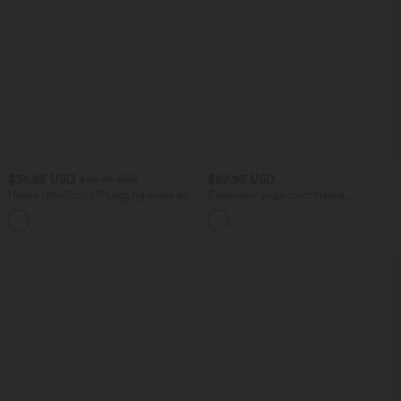
$36.95 USD
$22.95 USD
$42.95 USD
Halara UltraSculpt™ Legging évasé de
Débardeur yoga court Halara
yoga taille haute en V avec dentelle
UltraSculpt™ double bretelles torsadé
contrastée et poches
dos nu