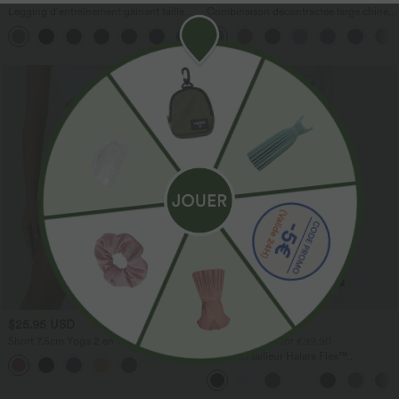
Legging d'entraînement gainant taille
Combinaison décontractée large chinée
haute avec poches Halara UltraSculpt™
froncée bretelles ajustables avec poches
+17
- Easy Peasy
SALE
$25.95 USD
$44.95 USD
Short 7,5cm Yoga 2 en 1 Super Taille
2 for €69.90, 3 for €99.90
Haute Poches Arrière Poches Cachées
Pantalon tailleur Halara Flex™
+25
Latérales
DayStretch coupe droite taille haute
avec poches