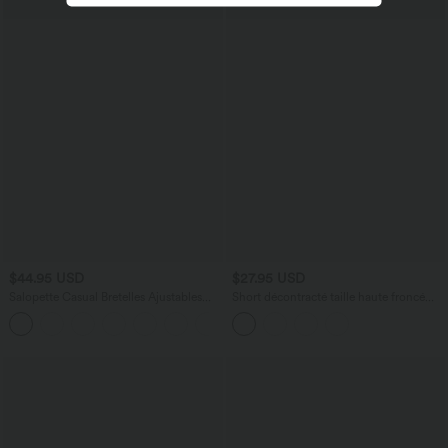
$44.95 USD
$27.95 USD
Salopette Casual Bretelles Ajustables
Short décontracté taille haute froncé
Boutonnés Multiples Poches Plis et
avec sous-vêtement intégré 6,5 cm
+10
Tissu Gaufré