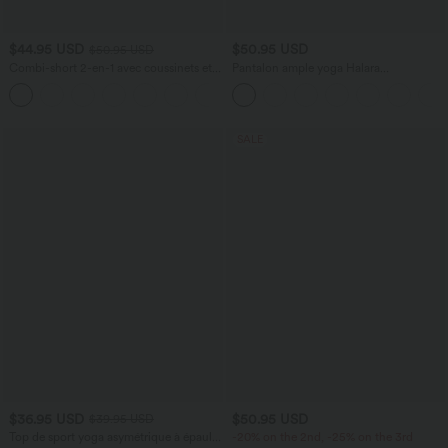
$44.95 USD
$50.95 USD
$50.95 USD
Combi-short 2-en-1 avec coussinets et
Pantalon ample yoga Halara
poches - Édition Easy Peasy
UltraSculpt™ taille haute gainant à
+2
rayures color block avec poches
SALE
$36.95 USD
$50.95 USD
$39.95 USD
Top de sport yoga asymétrique à épaule
-20% on the 2nd, -25% on the 3rd