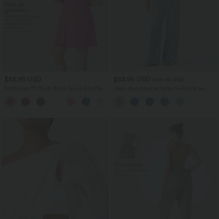
$56.95 USD
$53.95 USD
$56.95 USD
Softlyzero™ Plush Robe Sport Dos Nu
Jean décontracté taille mi-haute en
et Douce - Longue Plus - Édition Easy
lyocell drapé avec cordon de serrage et
+10
Peasy
poches