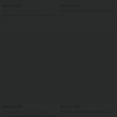
$25.95 USD
$27.95 USD
3 for €59.90, 4 for €79.90
Débardeur de yoga col rond dos croisé à
ourlet croisé
Débardeur yoga court SoftlyZero™ Airy
col carré dos nu bretelles croisées effet
+12
frais InstantCool, bonnets A-C,
protection solaire UPF50+
SALE
$44.95 USD
$25.95 USD
-20% on the 2nd, -25% on the 3rd
Débardeur de yoga col rond froncé,
tissu rafraîchissant - Protection UPF50+
Pantalon de golf fuselé, taille mi-haute,