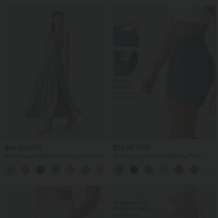
$42.95 USD
$25.95 USD
Robe Casual Débardeur Longue Fluide
Short yoga 2-en-1 SoftlyZero™ Airy
Fendue Dos Nu à Col en U
effet frais InstantCool taille très haute
+12
12,5 cm avec poches, longueur allongée
SALE