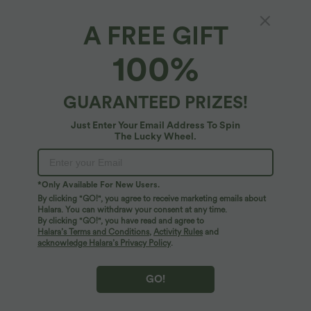
A FREE GIFT
$61.95 USD
$42.95 USD
100%
Robe sport SoftlyZero™ Plush ventre
Pantalon tailleur légèrement évasé taille
plat avec poches – Édition Easy Peasy
haute avec poches arrière Halara Flex™
+4
GUARANTEED PRIZES!
Just Enter Your Email Address To Spin
The Lucky Wheel.
*Only Available For New Users.
By clicking "GO!", you agree to receive marketing emails about
Halara. You can withdraw your consent at any time.
By clicking "GO!", you have read and agree to
Halara’s Terms and Conditions
,
Activity Rules
and
acknowledge Halara’s Privacy Policy
.
GO!
$39.95 USD
$50.95 USD
$56.95 USD