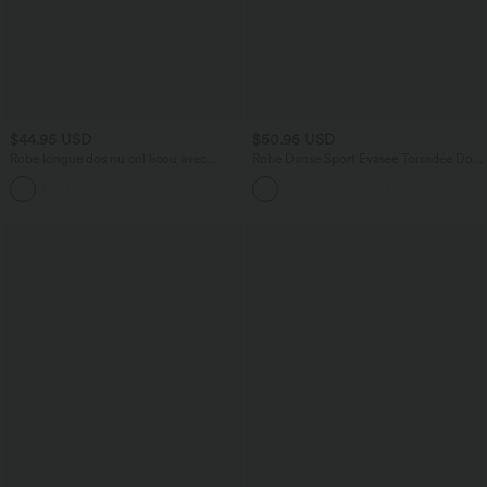
$44.95 USD
$50.95 USD
Robe longue dos nu col licou avec
Robe Danse Sport Évasée Torsadée Dos
nœud et poches
Nu Plus Longue Easy Peasy Édition
+9