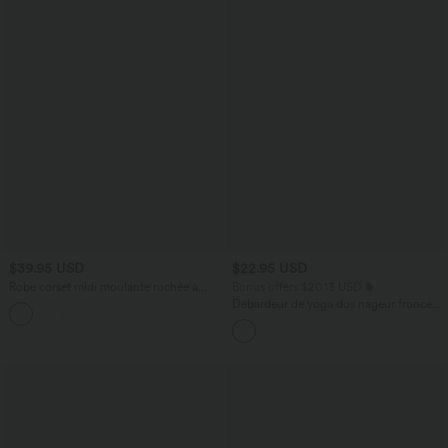
$39.95 USD
$22.95 USD
Robe corset midi moulante ruchée à
Bonus offers $20.13 USD
encolure carrée, dos nu, brassière
Débardeur de yoga dos nageur froncé
+6
intégrée
col rond