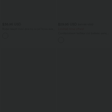
$36.95 USD
$29.95 USD
$61.95 USD
Robe resort mini dos nu à col licou avec
Limited-time offers!
lien noué dans le dos et poches
Combinaison tailleur col bateau sans
+5
manches à rayures et nœuds sur les
côtés effet frais InstantCool avec
poches, accès facile Easy Peasy