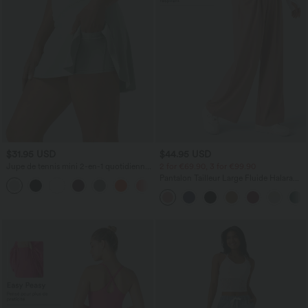
$31.95 USD
$44.95 USD
Jupe de tennis mini 2-en-1 quotidienne
2 for €69.90, 3 for €99.90
SoftlyZero™ Airy avec croisement,
Pantalon Tailleur Large Fluide Halara
+25
poche latérale et effet frais InstantCool,
Flex™ Gaufré Taille Haute Poches
Lucid, protection solaire UPF50+
Latérales