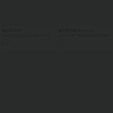
$27.95 USD
$56.95 USD
$61.95 USD
Legging yoga gainant effet push-up
Halara Flex™ Jean large asymétrique
taille moyenne sans couture OneForm
taille basse avec bouton, fermeture
Seamless Flow
éclair et poches multiples, délavé et
extensible en maille