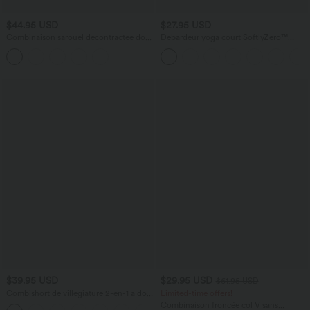
$44.95 USD
$27.95 USD
Combinaison sarouel décontractée dos
Débardeur yoga court SoftlyZero™
nu torsadé avec brassière intégrée et
Plush à découpes A-C
poches - Édition Easy Peasy
$39.95 USD
$29.95 USD
$61.95 USD
Combishort de villégiature 2-en-1 à dos
Limited-time offers!
nu, design torsadé, poches latérales -
Combinaison froncée col V sans