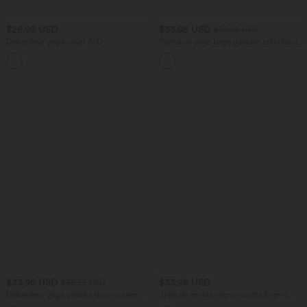
$25.95 USD
$33.95 USD
$39.95 USD
Débardeur yoga court A-D
Pantalon yoga large gainant taille haute
DayStretch avec poches
+6
$33.95 USD
$33.95 USD
$36.95 USD
Débardeur yoga plissé à dos nu avec
Jupe de tennis micro-courte 2-en-1
bretelles croisées et séchage rapide
SoftlyZero™ Airy effet frais InstantCool