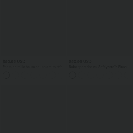
$50.95 USD
$50.95 USD
Pantalon taille haute coupe droite effet
Robe sport dos nu Softlyzero™ Plush -
lin avec poches
Édition Easy Peasy E-G
+5