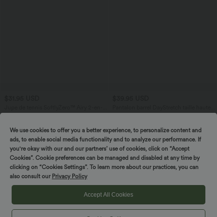
$31.95 USD
$39.95 USD
Jupe de tennis SoftlyZero™ Airy 2-en-1
Pantalon barrel DayStretch taille haute
avec poches latérales croisées effet frais
avec poches
+10
InstantCool, Lucid, longueur allongée
We use cookies to offer you a better experience, to personalize content and
ads, to enable social media functionality and to analyze our performance. If
you're okay with our and our partners’ use of cookies, click on “Accept
Cookies”. Cookie preferences can be managed and disabled at any time by
SPIN TO WIN!
clicking on “Cookies Settings”. To learn more about our practices, you can
also consult our
Privacy Policy
Accept All Cookies