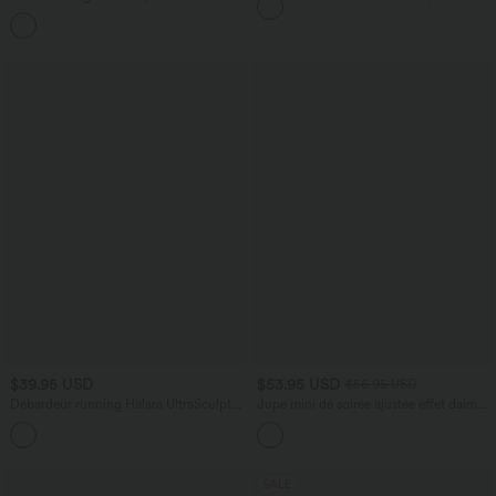
cordon, ourlet courbé, séchage rapide,
+2
avec poches—UPF40+
$39.95 USD
$53.95 USD
$56.95 USD
Débardeur running Halara UltraSculpt™
Jupe mini de soirée ajustée effet daim
col rond dos croisé bonnets E-G
taille haute croisée 2-en-1 à franges
+9
SALE