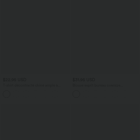
$22.95 USD
$31.95 USD
T-shirt décontracté chiné ample à
Blouse esprit bureau oversize
manches courtes et col V
défroissage facile, sans manches et col V