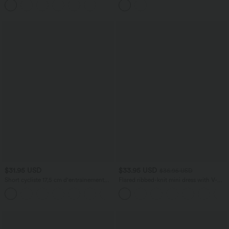
taille basse avec fronces, cordon de
serrage et poches
$31.95 USD
$33.95 USD
$36.95 USD
Short cycliste 17,5 cm d'entraînement
Flared ribbed-knit mini dress with V-
gainant taille haute avec poches Halara
neck and long sleeves
+10
UltraSculpt™