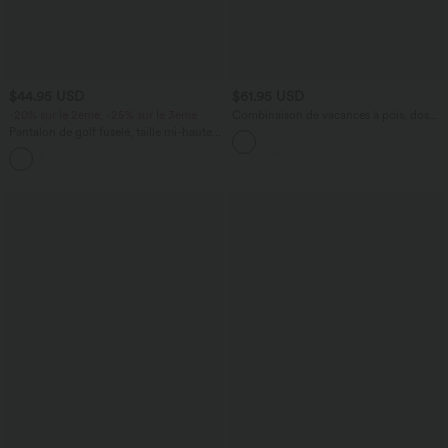
$44.95 USD
$61.95 USD
-20% sur le 2ème, -25% sur le 3ème
Combinaison de vacances à pois, dos
nu halter, coussinets amovibles, poches
Pantalon de golf fuselé, taille mi-haute,
et accès facile Easy Peasy
cordon, ourlet courbé, séchage rapide,
+2
avec poches—UPF40+