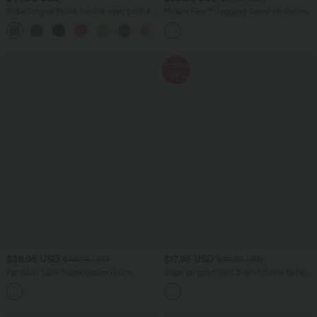
Robe longue fluide fendue avec poches
Halara Flex™ Jogging barrel en denim
latérales, dos nu et effet torsadé
taille mi-haute avec poches
+8
Promo
-55%
$36.95 USD
$17.95 USD
$44.95 USD
$39.95 USD
Pantalon taille haute coupe droite
Jupe de sport mini 2-en-1 fluide taille
DayStretch avec poches
mi-haute en mesh léopard avec poche
+23