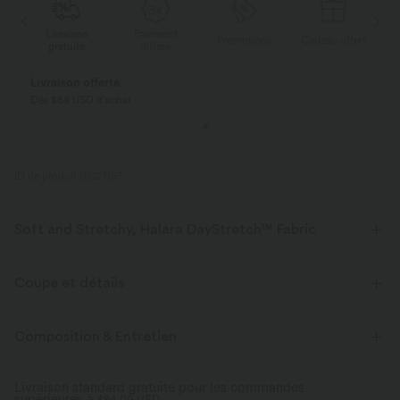
Paiement
Livraison
Promotions
Cadeau offert
différé
gratuite
Payez en plusieurs fois SANS FRAIS
Avec Klarna
ID de produit 03127157
Soft and Stretchy, Halara DayStretch™ Fabric
Feel-good comfort that's soft, stretchy, and breathable enough for any
activity.
Coupe et détails
Extensible dans les 4 sens
Tissu respirant
Taille plate
Poches arrière
Poche avant
Composition & Entretien
Boutons décoratifs
Enfilable
Décontracté
Crop
Tissu doux
Évacue l’humidité
Livraison standard gratuite pour les commandes
supérieures à
Taille haute
$84.09 USD
Jambe droite
Haute élasticité