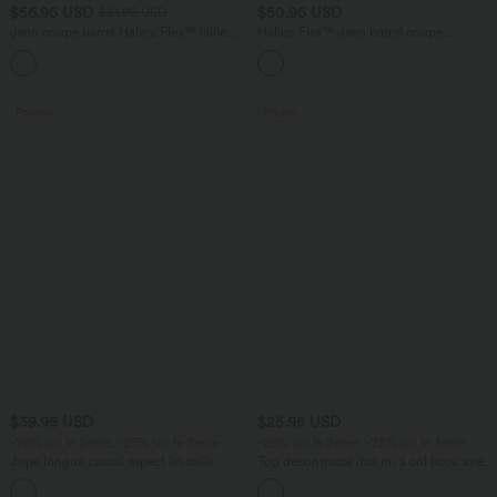
$56.95 USD
$50.95 USD
$61.95 USD
Jean coupe barrel Halara Flex™ taille
Halara Flex™ Jean barrel coupe
haute avec poches
tonneau taille mi-haute avec poches
Promo
Promo
$39.95 USD
$25.95 USD
-20% sur le 2ème, -25% sur le 3ème
-20% sur le 2ème, -25% sur le 3ème
Jupe longue casual aspect lin taille
Top décontracté dos nu à col licou avec
haute avec cordon de serrage
lien dans le dos