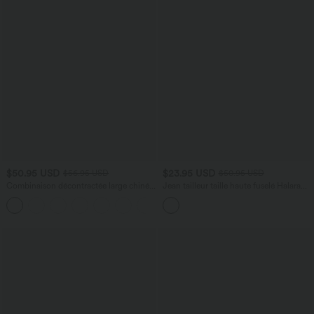
$50.95 USD
$23.95 USD
$56.95 USD
$50.95 USD
Combinaison décontractée large chinée
Jean tailleur taille haute fuselé Halara
froncée bretelles ajustables avec poches
Flex™ avec poches
+10
- Easy Peasy