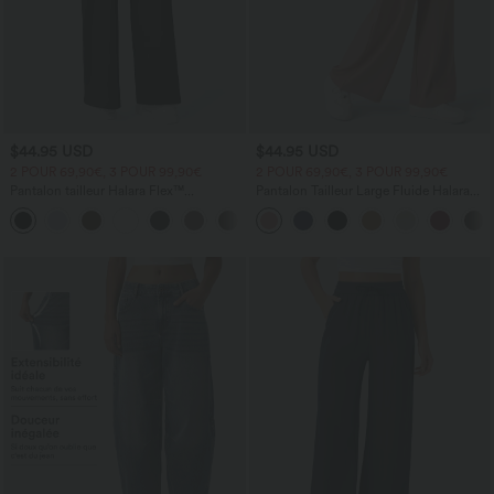
$44.95 USD
$44.95 USD
2 POUR 69,90€, 3 POUR 99,90€
2 POUR 69,90€, 3 POUR 99,90€
Pantalon tailleur Halara Flex™
Pantalon Tailleur Large Fluide Halara
DayStretch coupe droite taille haute
Flex™ Gaufré Taille Haute Poches
+23
avec poches
Latérales