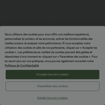
Nous utilisons des cookies pour vous offrir une meilleure expérience,
personnaliser le contenu et les annonces, activer les fonctionnalités des
$50.95 USD
$48.95 USD
$56.95 USD
médias sociaux et analyser notre performance. Si vous acceptez notre
Robe longue à encolure bateau,
2 POUR 69,90€, 3 POUR 99,90€
utilisation des cookies et celle de nos partenaires, cliquez sur « Accepter les
bretelles asymétriques, côtés froncés et
Pantalon tailleur fuselé asymétrique
+4
poches
taille moyenne Halara Flex™ DayStretch
cookies ». Les préférences en matière de cookies peuvent être gérées et
avec poches
désactivées à tout moment en cliquant sur « Paramètres des cookies ». Pour
en savoir plus sur nos pratiques, vous pouvez également consulter notre
Politique de Confidentialité
Accepter tous les cookies
Paramètres des cookies
Rejeter tous les cookies