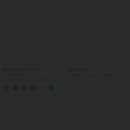
$29.95 USD
$22.95 USD
$56.95 USD
Offres limitées ！
Débardeur yoga court Halara
UltraSculpt™ double bretelles torsadé
Combinaison décontractée dos nu avec
dos nu
poches latérales
+10