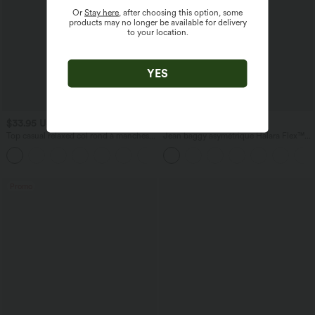
Or
Stay here
, after choosing this option, some
products may no longer be available for delivery
to your location.
YES
$33.95 USD
$56.95 USD
$61.95 USD
Top casual relaxed col rond à manches
Jean baggy asymétrique Halara Flex™
chauve-souris
taille haute effet délavé avec poches
+1
Promo