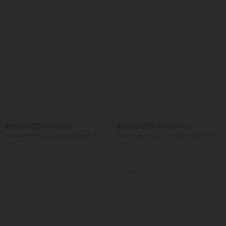
$61.95 USD
$33.95 USD
$67.95 USD
$36.95 USD
Halara Flex™ Jean large Palazzo et
Short resort 12,5 cm taille haute effet lin
Taille Haute avec Poches Avant en Tricot
avec ourlet roulotté et poches
+2
Extensible Lavé
Promo