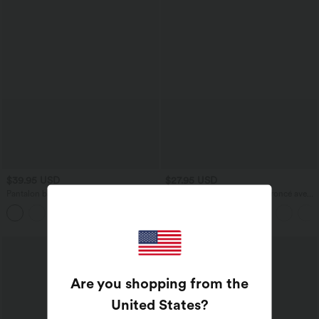
$39.95 USD
$27.95 USD
Pantalon barrel DayStretch taille haute
Caraco décontracté 2-en-1 froncé avec
avec poches
brassière intégrée bretelles réglables
+5
Are you shopping from the
United States
?