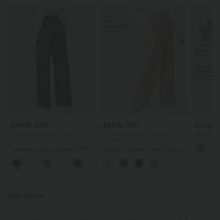
$44.95 USD
$44.95 USD
$56.95
2 POUR 69,90€, 3 POUR
2 POUR 69,90€, 3 POUR
Jean Barre
99,90€
99,90€
Halara Fl
zippées
Pantalon tailleur Halara Flex™
Pantalon Tailleur Large Fluide
DayStretch coupe droite taille
Halara Flex™ Gaufré Taille Haute
+23
haute avec poches
Poches Latérales
Nos offres