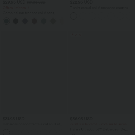
$29.95 USD
$22.95 USD
$61.95 USD
Offres limitées ！
T-shirt casual col V manches courtes
Combinaison froncée col V sans
manches avec poches - Easy Peasy
+7
Promo
$31.95 USD
$36.95 USD
Débardeur décontracté à col en U et
-20% sur le 2ème, -25% sur le 3ème
brassière intégrée
Halara UltraSculpt™ Débardeur De
Course à Col en U Dos Nu Ourlet