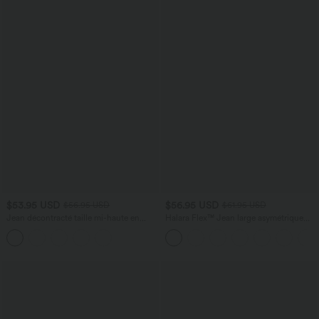
$53.95 USD
$56.95 USD
$56.95 USD
$61.95 USD
Jean décontracté taille mi-haute en
Halara Flex™ Jean large asymétrique
lyocell drapé avec cordon de serrage et
taille basse avec bouton, fermeture
poches
éclair et poches multiples, délavé et
extensible en maille