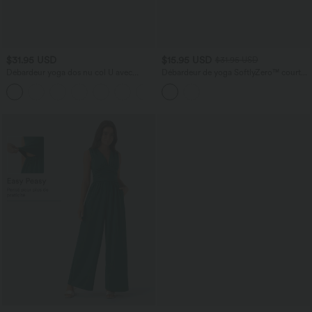
$31.95 USD
$15.95 USD
$31.95 USD
Débardeur yoga dos nu col U avec
Débardeur de yoga SoftlyZero™ court
bretelles croisées, ourlet arrondi et effet
col V dos nageur ourlet croisé avec
frais InstantCool, protection solaire
brassière intégrée effet frais InstantCool,
UPF50+
protection solaire UPF50+