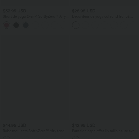
$33.95 USD
$25.95 USD
Short de yoga 2-en-1 SoftlyZero™ Airy
Débardeur de yoga col rond froncé,
taille très haute effet frais InstantCool
tissu rafraîchissant - Protection UPF50+
+10
22,8 cm avec poches
$44.95 USD
$42.95 USD
Robe moulante SoftlyZero™ Airy fendue
Pantalon capri effet lin taille haute avec
à effet frais InstantCool, brassière
poches zippées