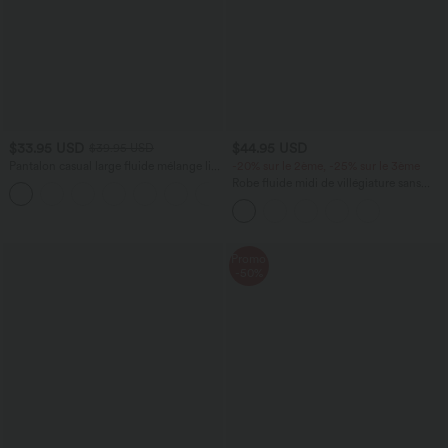
$33.95 USD
$44.95 USD
$39.95 USD
Pantalon casual large fluide mélange lin
-20% sur le 2ème, -25% sur le 3ème
taille haute avec cordon de serrage et
Robe fluide midi de villégiature sans
+5
poches
manches, encolure carrée, dos nu croisé,
fronces et soutien-gorge intégré
Promo
-50%