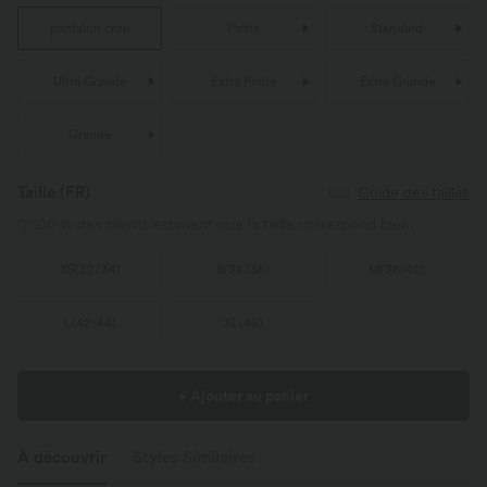
pantalon crop
Petite
Standard
Ultra Grande
Extra Petite
Extra Grande
Grande
Taille
(FR)
Guide des tailles
100 % des clients estiment que la taille correspond bien.
XS
(
32/34
)
S
(
34/36
)
M
(
38/40
)
L
(
42/44
)
XL
(
46
)
+ Ajouter au panier
À découvrir
Styles Similaires