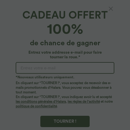
CADEAU OFFERT
Halara DayStretch*
100%
Pantalon coupe droite DayStretch
décontracté court, taille haute, à poches
$17.95 USD
de chance de gagner
$33.95 USD
Entrez votre addresse e-mail pour faire
tourner la roue.*
*Nouveaux utilisateurs uniquement.
En cliquant sur "TOURNER !", vous acceptez de recevoir des e-
mails promotionnels d'Halara. Vous pouvez vous désabonner à
tout moment.
En cliquant sur "TOURNER !", vous indiquez avoir lu et accepté
les conditions générales d'Halara
,
les règles de l'activité
et notre
politique de confidentialité
.
TOURNER !