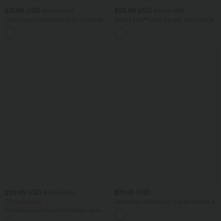
$31.95 USD
$56.95 USD
$33.95 USD
$61.95 USD
Jupe longue moulante taille mi-haute
Halara Flex™ Jean Larges Taille Haute
avec nœud devant et fronces imprimé
Ourlet Roulotté Multiples Poches
floral/à rayures
$29.95 USD
$31.95 USD
$61.95 USD
Offres limitées ！
Débardeur tailleur col V avec fronces et
brassière intégrée
Combinaison tailleur col bateau sans
manches à rayures et nœuds sur les