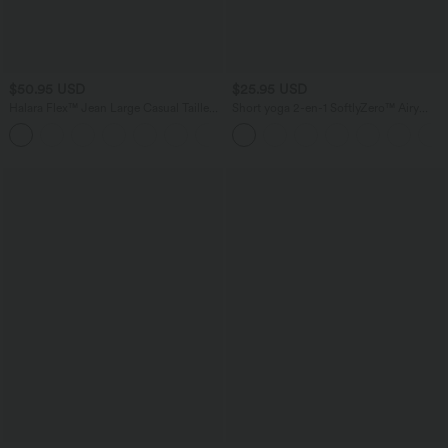
$50.95 USD
$25.95 USD
Halara Flex™ Jean Large Casual Taille
Short yoga 2-en-1 SoftlyZero™ Airy
Haute Poches Multiples Tricot
effet frais InstantCool taille très haute
+2
Extensible Délavé
12,5 cm avec poches, longueur allongée