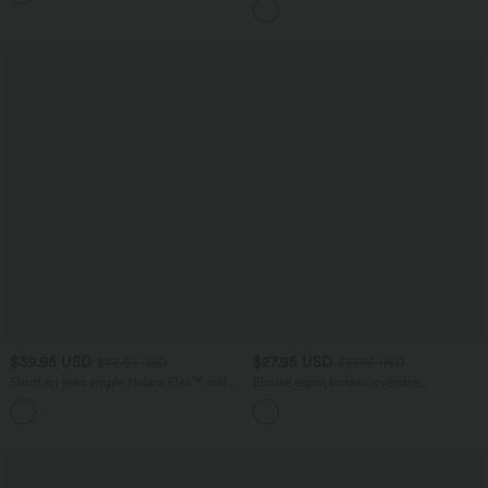
Incurvé Croisé
$39.95 USD
$27.95 USD
$42.95 USD
$31.95 USD
Short en jean ample Halara Flex™ taille
Blouse esprit bureau oversize
haute croisé gainant décontracté avec
défroissage facile, col V et manches
poches
courtes