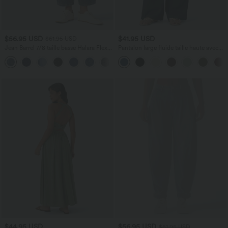
$56.95 USD
$41.95 USD
$61.95 USD
Jean Barrel 7/8 taille basse Halara Flex™
Pantalon large fluide taille haute avec
avec poches zippées
cordon de serrage, poches latérales et
aspect lin
$44.95 USD
$56.95 USD
$61.95 USD