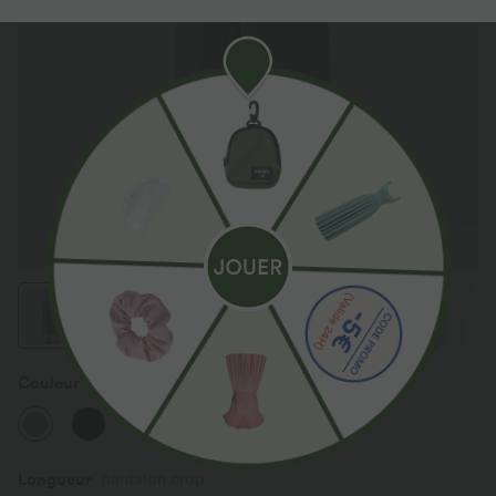
Couleur
Silent Storm
Longueur
pantalon crop