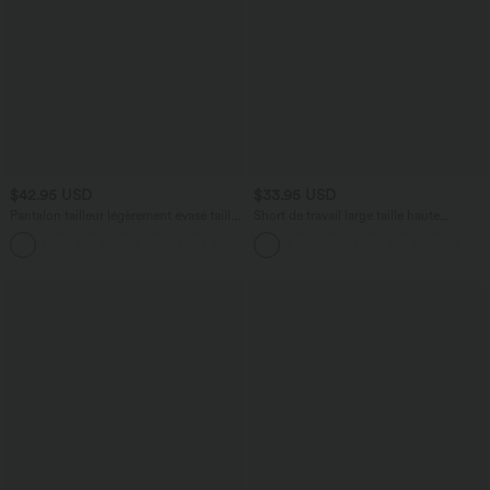
$42.95 USD
$33.95 USD
Pantalon tailleur légèrement évasé taille
Short de travail large taille haute
haute avec poches arrière Halara Flex™
DayStretch avec poches
+13