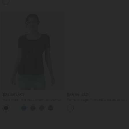
+8
côtés effet frais InstantCool avec
poches, accès facile Easy Peasy
$22.95 USD
$56.95 USD
Haut casual col carré manches courtes
Pantalon large fluide taille haute en lin
mélangé avec poches et liens latéraux
+10