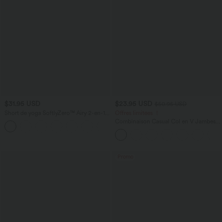
$31.95 USD
$23.95 USD
$50.95 USD
Short de yoga SoftlyZero™ Airy 2-en-1
Offres limitées ！
taille très haute avec poches et effet frais
Combinaison Casual Col en V Jambes
+23
InstantCool 17,5 cm
Large Plissée Manches Courtes Poche
Latérale Gaufrée Fluide
Promo