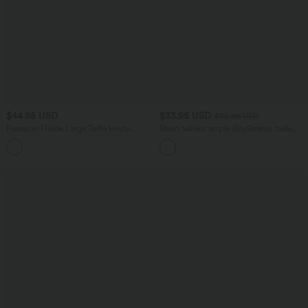
$44.95 USD
$33.95 USD
$36.95 USD
Pantalon Fluide Large Taille Haute
Short tailleur ample DayStretch taille
Poches Latérales Palazzo Solide Casual
haute 17,5 cm avec poches
+5
Linen-Feel