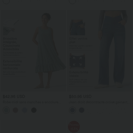
+1
intégrée, dos nu croisé à lacets,
légèrement plissée pour invitée de
mariage et demoiselle d'honneur
$42.95 USD
$50.95 USD
Robe midi sans manches à encolure
Jean droit décontracté croisé gainant
arrondie avec coussinets amovibles et
taille haute avec poches Halara Flex™
ourlet à volants
Promo
-53%