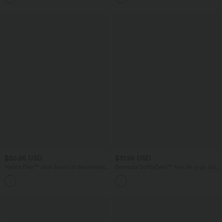
$50.95 USD
$31.95 USD
Halara Flex™ Jean bootcut décontracté
Bermuda SoftlyZero™ Airy de yoga taille
extensible délavé taille haute à poches
haute avec poches multiples et effet
+5
multiples
frais InstantCool