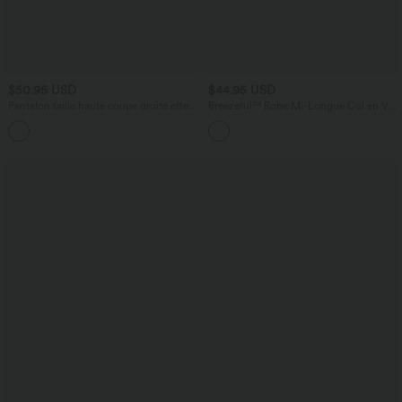
$50.95 USD
$44.95 USD
Pantalon taille haute coupe droite effet
Breezeful™ Robe Mi-Longue Col en V
lin avec poches
Manches Courtes Poche Latérale Nouée
+5
au Dos Séchage Rapide