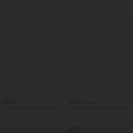
nizkim pasom, žepi z zadrgami in
zavezovanjem na vrvico, z žepi, širokih
hlačnicami v obliki sode
in ohlapnih hlačnic, priložnostne, videz
lanu
39,95 €
49,95 €
54,95 €
Lahkotna maxi počitniška obleka s
Halara Flex™ priložnostne balonaste
prepletenim, odprtim hrbtom,
jogger hlače iz jeansa s srednje visokim
+8
razporkom in žepi
pasom in žepi
Prodaja