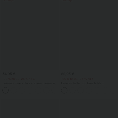
Prodaja
Prodaja
34,95 €
22,95 €
-20 % na 2., -25 % na 3.
-20 % na 2., -25 % na 3.
Ležerno maxi krilo z visokim pasom in
Ležeren halter top brez hrbta z
zavezovalno vrvico, videz lanu
zavezovanjem zadaj