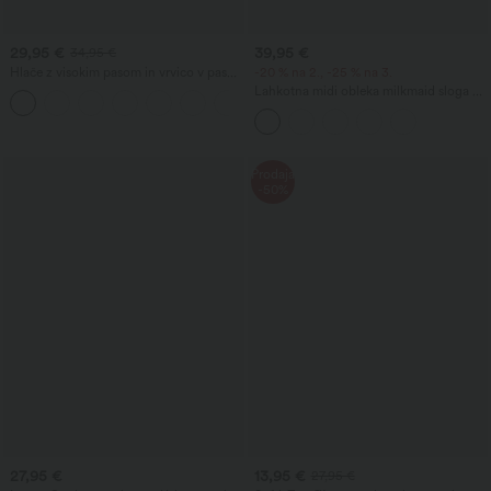
29,95 €
39,95 €
34,95 €
Hlače z visokim pasom in vrvico v pasu,
-20 % na 2., -25 % na 3.
širokih hlačnic, iz lanene mešanice, s
Lahkotna midi obleka milkmaid sloga za
+5
žepi
počitnice: kvadratni izrez, brez rokavov,
odprt hrbet s prepletenimi naramnicami,
naborki, z vgrajenim nedrčkom
Prodaja
-50%
27,95 €
13,95 €
27,95 €