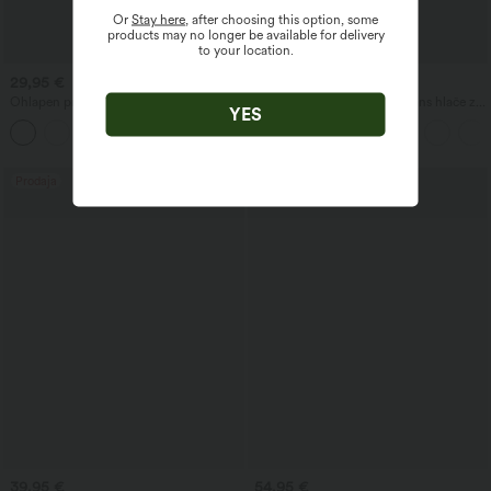
Or
Stay here
, after choosing this option, some
products may no longer be available for delivery
to your location.
29,95 €
49,95 €
54,95 €
Ohlapen priložnostni top z okroglim
Halara Flex™ asimetrične jeans hlače z
YES
izrezom in netopirskimi rokavi
visokim pasom, oprane, ohlapnega
+1
kroja, z žepi
Prodaja
39,95 €
54,95 €