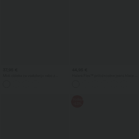
37,95 €
44,95 €
Midi obleka za vsakdanjo rabo z
Halara Flex™ priložnostne jeans hlače z
okroglim izrezom, brez rokavov, z
ravnimi hlačnicami, visokim prekrižanim
vgrajenim nedrčkom in volanom na
pasom, oblikovalnim učinkom na
spodnjem robu
trebuh, z žepi
Prodaja
-53%