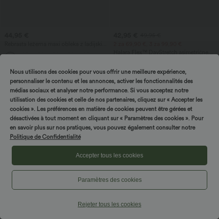
44,95 €
42,95 €
49,95 €
Rebrasta ležerna maxi obleka z ladijskim
2 za 69,90 €, 3 za 99,90 €
izrezom, asimetričnim naramnikom,
Halara Flex™ DayStretch asimetrične
+4
nabranim žepom in lepršavo silhueto
delovne hlače s srednje visokim pasom
in hlačnicami v obliki sodčka, z žepi
Nous utilisons des cookies pour vous offrir une meilleure expérience,
personnaliser le contenu et les annonces, activer les fonctionnalités des
médias sociaux et analyser notre performance. Si vous acceptez notre
utilisation des cookies et celle de nos partenaires, cliquez sur « Accepter les
cookies ». Les préférences en matière de cookies peuvent être gérées et
désactivées à tout moment en cliquant sur « Paramètres des cookies ». Pour
en savoir plus sur nos pratiques, vous pouvez également consulter notre
Politique de Confidentialité
Accepter tous les cookies
Paramètres des cookies
Rejeter tous les cookies