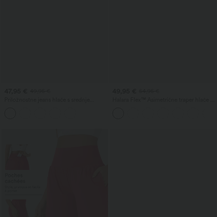
47,95 €
49,95 €
49,95 €
54,95 €
Priložnostne jeans hlače s srednje
Halara Flex™ Asimetrične traper hlače z
visokim pasom, z vrvico v pasu in žepi
nizkim pasom, z zadrgami na žepih,
ohlapnega baggy kroja z širokimi
hlačnicami, oprane, za sproščen videz