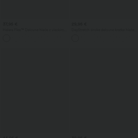
37,95 €
29,95 €
Halara Flex™ Delovne hlače z visokim
DayStretch široke delovne kratke hlače z
pasom, zadnjim stranskim žepom in
visokim pasom 4'' z žepi
+13
rahlo razširjenimi hlačnicami
44,95 €
39,95 €