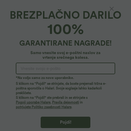
BREZPLAČNO DARILO
Breezeful™*
100%
Breezeful™ Vsakodnevna dvodelna midi
obleka, z žepi, zračno padajoča, z visokim-
nizkim robom, hitro sušeča
49,95 €
GARANTIRANE NAGRADE!
Samo vnesite svoj e-poštni naslov za
vrtenje srečnega kolesa.
*Na voljo samo za nove uporabnike.
S klikom na "Pojdi!" se strinjate, da boste prejemali tržna e-
poštna sporočila o Halari. Svoje soglasje lahko kadarkoli
prekličete.
S klikom na "Pojdi!" ste prebrali in se strinjate s
Pogoji uporabe Halare
,
Pravila dejavnosti
in
potrjujete Politiko zasebnosti Halare
.
Pojdi!