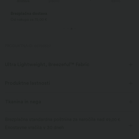
dostava
plačilo
darilo
Brezplačna dostava
Od nakupa za 75,00 €
PRODUKTNA ID: 02703627
Ultra Lightweight, Breezeful™ Fabric
Naj vsak gib postane hladen vetrič. To je naša najlažja tkanina, ki se hitro
suši za dodatno udobje.
Produktne lastnosti
Štirismerna raztegljivost
Dišeče
Tkanina in nega
Ultra lahkotna
Hitro sušenje
Brezplačna standardna poštnina za naročila nad
49,00 €
Enostavne vračila v 30 dneh
Odvaja vlago