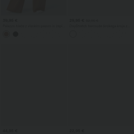
39,95 €
29,95 €
32,95 €
Palazzo hlače z visokim pasom in žepi
DayStretch bermude širokega kroja z
— široke hlačnice, rahlo padajoče,
visokim pasom 7'' za delo, z žepi
+5
enobarvne, z videzom lanu,
priložnostne
44,95 €
22,95 €