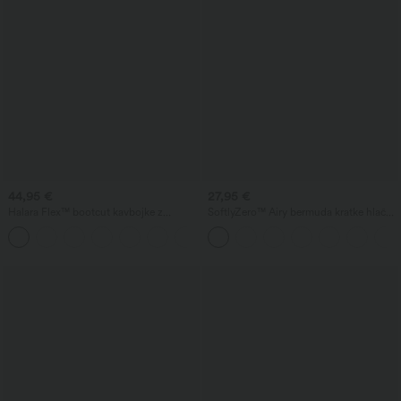
44,95 €
27,95 €
Halara Flex™ bootcut kavbojke z
SoftlyZero™ Airy bermuda kratke hlače
visokim pasom, žepi in pranimi detajli
za jogo z visokim pasom in žepi, s
+5
tehnologijo InstantCool