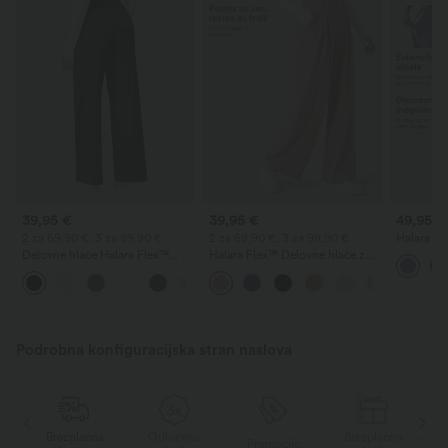
39,95 €
39,95 €
49,95 €
2 za 69,90 €, 3 za 99,90 €
2 za 69,90 €, 3 za 99,90 €
Halara Fl
kavbojke 
Delovne hlače Halara Flex™
Halara Flex™ Delovne hlače z
zadrgami 
DayStretch z visokim pasom,
visokim pasom, žepi, širokimi
sode
+23
žepi in ravnimi hlačnicami
hlačnicami in vafljasto strukturo
Podrobna konfiguracijska stran naslova
o
Brezplačna
Odloženo
Brezplačno
Promocije