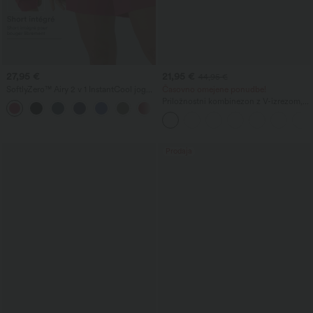
27,95 €
21,95 €
44,95 €
SoftlyZero™ Airy 2 v 1 InstantCool joga
Časovno omejene ponudbe!
kratke hlače z izjemno visokim pasom,
Priložnostni kombinezon z V-izrezom,
+23
7" z žepi
kratkimi rokavi, stranskimi žepi, širokimi
hlačnicami, lahko padajočo silhueto in
vafljasto teksturo
Prodaja