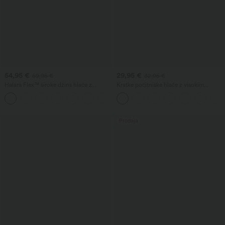
54,95 €
29,95 €
59,95 €
32,95 €
Halara Flex™ široke džins hlače z
Kratke počitniške hlače z visokim
visokim pasom, žepi in opranim
pasom, zavihanim robom in videzom
+2
videzom, za vsakdanjo uporabo
lanu, dolžine 5'' in z žepi
Prodaja