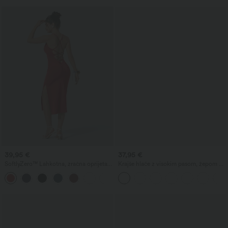
39,95 €
37,95 €
SoftlyZero™ Lahkotna, zračna oprijeta
Krajše hlače z visokim pasom, žepom na
obleka s prekrižanim izrezom, nabrani
zadrgo in lanenim videzom
+1
detajli in zavezovanje, hladen na dotik
— UPF50+