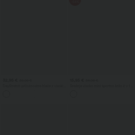
-54%
32,95 €
15,95 €
39,95 €
34,95 €
DayStretch priložnostne hlače z visokim
Srednje visoko mini športno krilo 2 v 1 iz
pasom, žepi in ravnimi hlačnicami
mrežice z leopardjim vzorcem in žepom
+23