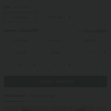
Skd.
A-D-čaše
A-D-čaše
DD-F-čaše
Izberite velikost
(FR)
Tabela velikosti
XS
(
32/34
)
S
(
34/36
)
M
(
38/40
)
L
(
42/44
)
XL
(
46
)
1X
2X
3X
+ DODAJ V KOŠARICO
Več ljubezni
Podobni slogi