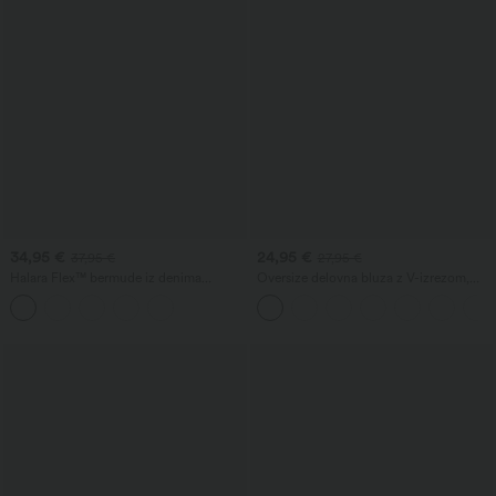
34,95 €
24,95 €
37,95 €
27,95 €
Halara Flex™ bermude iz denima
Oversize delovna bluza z V-izrezom,
širokega sproščenega kroja, visok
kratkimi rokavi in obdelavo proti gubam
prekrižen pas z oblikovalnim učinkom
na trebuh in žepi.