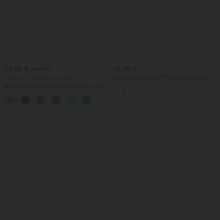
26,95 €
19,95 €
49,95 €
Časovno omejene ponudbe!
Halara UltraSculpt™ kratek joga top z
dvojnimi naramnicami in prepletenim
Brezrokaven ležeren kombinezon z U-
zadnjim delom brez hrbta
izrezom na hrbtu in žepi
+10