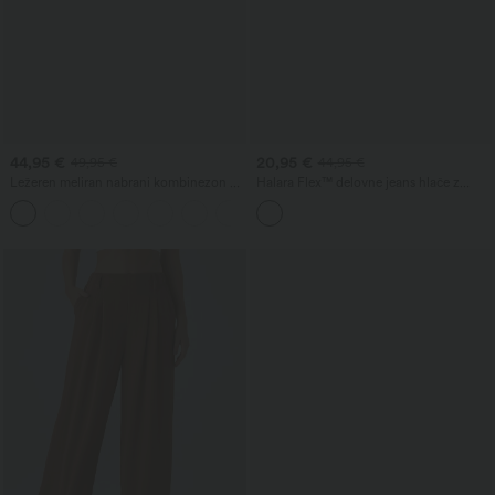
44,95 €
20,95 €
49,95 €
44,95 €
Ležeren meliran nabrani kombinezon z
Halara Flex™ delovne jeans hlače z
nastavljivimi trakovi, širokimi hlačnicami
visokim pasom, zoženim krojem in žepi
+10
in žepi — zelo preprosto