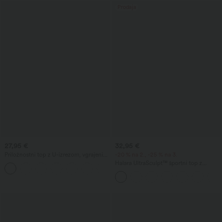
Prodaja
27,95 €
32,95 €
Priložnostni top z U-izrezom, vgrajenim
-20 % na 2., -25 % na 3.
nedrčkom in ohlapnim krojem
Halara UltraSculpt™ športni top z
okroglim izrezom in zaobljenim
spodnjim robom