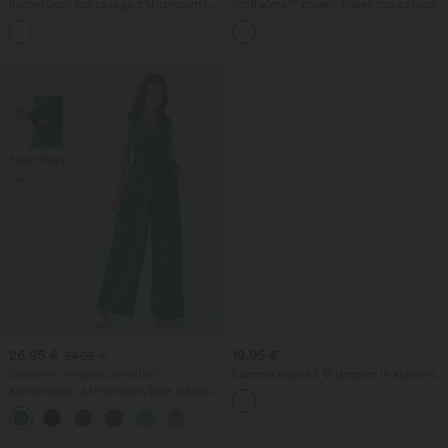
InstantCool top za jogo z U-izrezom in
SoftlyZero™ zračen, kratek top za jogo z
zaobljenim robom – UPF50+
V-izrezom, z racerback zadnjim delom, s
prekriženim robom in vgrajenim
nedrčkom, hladen na otip - UPF50+
26,95 €
19,95 €
54,95 €
Časovno omejene ponudbe!
Ležerna majica z V-izrezom in kratkimi
rokavi
Kombinezon z V-izrezom, brez rokavov
in nabranim žepom - Easy Peezy
+7