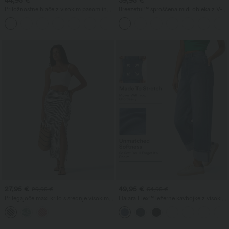
Priložnostne hlače z visokim pasom in
Breezeful™ sproščena midi obleka z V-
ravnimi hlačnicami, z lanenim videzom
izrezom, kratkimi rokavi, žepom,
+5
in žepi
zavezovanjem na hrbtu, hitro sušeča -
daljša dolžina
27,95 €
49,95 €
29,95 €
54,95 €
Prilegajoče maxi krilo s srednje visokim
Halara Flex™ ležerne kavbojke z visokim
pasom, spredaj zavezano, nabrano, s
pasom, žepi, zavihanim robom, širokimi
cvetličnim/črtastim potiskom.
hlačnicami in pranim videzom