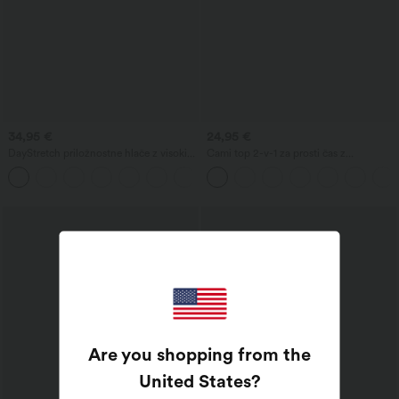
34,95 €
24,95 €
DayStretch priložnostne hlače z visokim
Cami top 2-v-1 za prosti čas z
pasom, širokimi nogavicami v obliki
nastavljivimi naramnicami, naguban, z
+5
suda in žepi
vgrajenim modrčkom
Are you shopping from the
United States
?