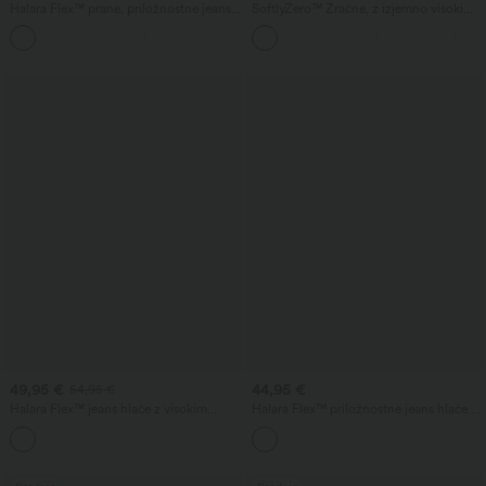
Halara Flex™ prane, priložnostne jeans
SoftlyZero™ Zračne, z izjemno visokim
hlače z visokim pasom in žepi, v baggy
pasom 2 v 1 InstantCool jogijske kratke
+2
kroju s širokimi hlačnicami
hlače, 5'' z žepi — daljša dolžina
49,95 €
44,95 €
54,95 €
Halara Flex™ jeans hlače z visokim
Halara Flex™ priložnostne jeans hlače s
pasom, sproščenim 'barrel' krojem in
srednje visokim pasom, 'barrel' krojem in
žepi
žepi