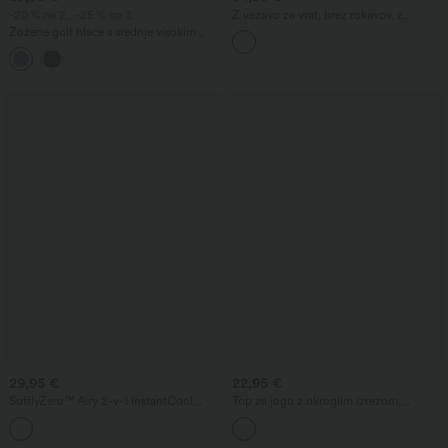
-20 % na 2., -25 % na 3.
Z vezavo za vrat, brez rokavov, z
odprtim hrbtom, z vgrajenim nedrčkom,
Zožene golf hlače s srednje visokim
v potisku pik, počitniški kombinezon z
pasom, z zavezovalno vrvico,
žepi - Zelo preprosto
+2
zaobljenim robom, hitro sušeče, z žepi
— UPF40+
29,95 €
22,95 €
SoftlyZero™ Airy 2-v-1 InstantCool
Top za jogo z okroglim izrezom,
kratke hlače za jogo, s super visokim
nabrano, hladen na dotik - UPF50+
+10
pasom, 9" z žepi