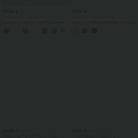
39,95 €
39,95 €
2 za 69,90 €, 3 za 99,90 €
2 za 69,90 €, 3 za 99,90 €
Delovne hlače Halara Flex™ DayStretch
Halara Flex™ Delovne hlače z visokim
z visokim pasom, žepi in ravnimi
pasom, žepi, širokimi hlačnicami in
+23
hlačnicami
vafljasto strukturo
49,95 €
37,95 €
54,95 €
Halara Flex™ priložnostne kavbojke z
Hlače z visokim pasom in z