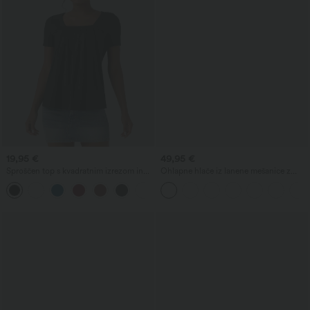
19,95 €
49,95 €
Sproščen top s kvadratnim izrezom in
Ohlapne hlače iz lanene mešanice z
kratkimi rokavi
visokim pasom, zavezovanjem na bokih
+10
in žepi