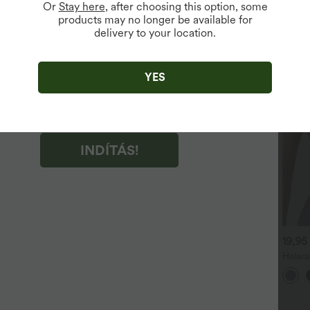
Or
Stay here
, after choosing this option, some
products may no longer be available for
vailable For New Users.
delivery to your location.
TÁS!" gombra kattintva hozzájárul a Halara marketing e-
nek fogadásához. Bármikor visszavonhatja a hozzájárulását.
 információért kérjük, tekintse meg
TÁS!" gombra kattintva hozzájárul a Halara
YES
and Conditions
,
Activity Rules
fogadásához és
s Privacy Policy
elfogadásához.
INDÍTÁS!
9,95 €
49,95 €
19,95
44,95 €
alara UltraSculpt™
SoftlyZero™ magas derekú,
Halara
agasderekú, hátul ráncolt
átlapolt derékrészű, egyszínű
duplap
+17
enékemelő hatású,
jóga leggings zsebekkel
nélküli
asformáló, zsebes
dzőleggings