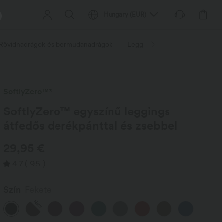
Hungary
(
EUR
)
Rövidnadrágok és bermudanadrágok
Leggings
Méretek
Te
SoftlyZero™*
SoftlyZero™ egyszínű leggings
átfedős derékpánttal és zsebbel
29,95 €
4.7
(
95
)
Szín
Fekete
New