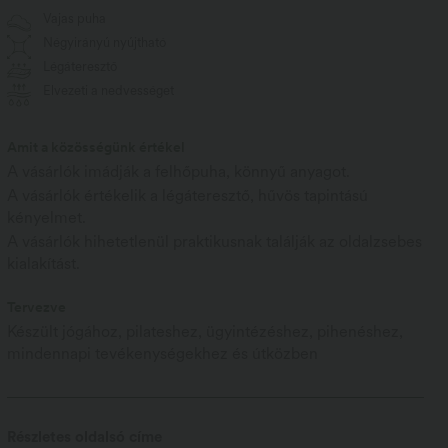
Vajas puha
Négyirányú nyújtható
Légáteresztő
Elvezeti a nedvességet
Amit a közösségünk értékel
A vásárlók imádják a felhőpuha, könnyű anyagot.
A vásárlók értékelik a légáteresztő, hűvös tapintású
kényelmet.
A vásárlók hihetetlenül praktikusnak találják az oldalzsebes
kialakítást.
Tervezve
Készült jógához, pilateshez, ügyintézéshez, pihenéshez,
mindennapi tevékenységekhez és útközben
Részletes oldalsó címe