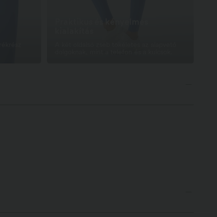
Praktikus és kényelmes
kialakítás
rékrész
A két oldalsó zseb tökéletes az alapvető
dolgoknak, mint a telefon és a kulcsok.