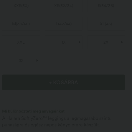
XXS
(
30
)
XS
(
32/34
)
S
(
34/36
)
M
(
38/40
)
L
(
42/44
)
XL
(
46
)
XXL
1X
2X
3X
+ KOSÁRBA
Mi különbözteti meg anyagainkat
A Halara SoftlyZero™ leggings a legmagasabb szintű
puhaságra és egész napos kényelemre készült.