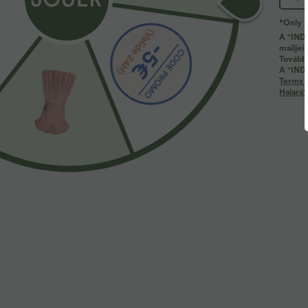
*Only A
Több a szeretetre
Hasonló stílusok
A "INDÍ
mailjei
További
A "INDÍ
Terms 
Halara'
34,95 €
27,95 €
3
Halara UltraSculpt™ magas
SoftlyZero™ Magas derekú
H
derekú, hasformázó zsebes
capri jóga-leggings átfedős
m
+21
+1
edzőleggings
derékrésszel és zsebbel
f
h
e