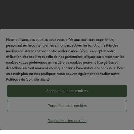
24,95 €
14,95 €
27,95 €
Gyűrődésálló V-nyakú, rövid ujjú,
Bónusz ajánlatok 12,95 €
Nous utilisons des cookies pour vous offrir une meilleure expérience,
oversize munkablúz
Magas rugalmasságú, magas derékú,
+1
lounge-stílusú, sima boyshortok
personnaliser le contenu et les annonces, activer les fonctionnalités des
médias sociaux et analyser notre performance. Si vous acceptez notre
utilisation des cookies et celle de nos partenaires, cliquez sur « Accepter les
cookies ». Les préférences en matière de cookies peuvent être gérées et
désactivées à tout moment en cliquant sur « Paramètres des cookies ». Pour
en savoir plus sur nos pratiques, vous pouvez également consulter notre
Politique de Confidentialité
Accepter tous les cookies
Paramètres des cookies
Rejeter tous les cookies