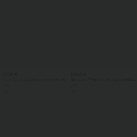
27,95 €
29,95 €
InstantCool jóga trikó U-nyakkal és íves
SoftlyZero™ Airy szuper magas derekú 2
aljjal – UPF50+
az 1-ben InstantCool jóga rövidnadrág,
9" zsebekkel