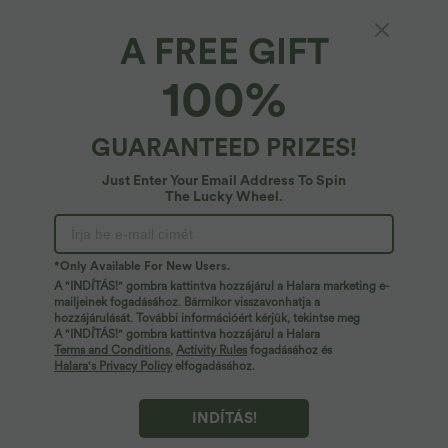
A FREE GIFT
100%
GUARANTEED PRIZES!
Just Enter Your Email Address To Spin
The Lucky Wheel.
Upsz!
Úgy tűnik, nem találjuk a keresett oldalt.
*Only Available For New Users.
A "INDÍTÁS!" gombra kattintva hozzájárul a Halara marketing e-
mailjeinek fogadásához. Bármikor visszavonhatja a
hozzájárulását. További információért kérjük, tekintse meg
Shop More
A "INDÍTÁS!" gombra kattintva hozzájárul a Halara
Terms and Conditions
,
Activity Rules
fogadásához és
Halara's Privacy Policy
elfogadásához.
INDÍTÁS!