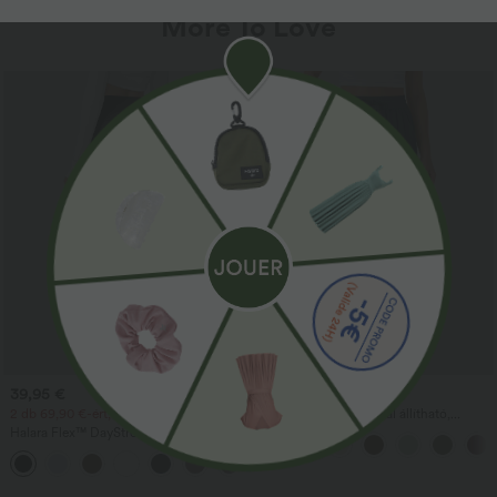
More To Love
39,95 €
37,95 €
2 db 69,90 €-ért, 3 db 99,90 €-ért
Magas derekú, zsinórral állítható,
zsebes, széles szárú, laza, hétköznapi,
Halara Flex™ DayStretch magas derekú,
lenhatású nadrág
zsebes, egyenes szárú munkanadrág
+23