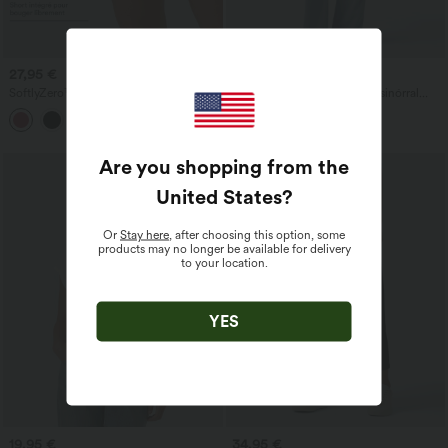
27,95 €
47,95 €
49,95 €
SoftlyZero™ Airy 2 az 1-ben InstantCool
Közepes derékmagasságú, zsinórral
szuper magas derekú 7" jóga
állítható, zsebes hétköznapi
+23
rövidnadrág zsebekkel
farmernadrág
Are you shopping from the
United States
?
Or
Stay here
, after choosing this option, some
products may no longer be available for delivery
to your location.
YES
19,95 €
34,95 €