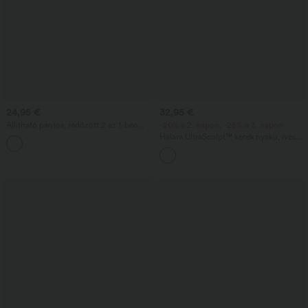
24,95 €
32,95 €
Állítható pántos, redőzött 2 az 1-ben
-20% a 2. napon, -25% a 3. napon
cami felső beépített melltartóval
Halara UltraSculpt™ kerek nyakú, íves
szegélyű edző trikó