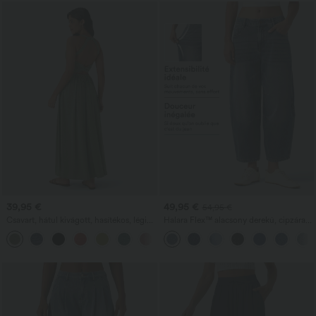
39,95 €
49,95 €
54,95 €
Csavart, hátul kivágott, hasítékos, légies
Halara Flex™ alacsony derekú, cipzáras
maxi nyaralóruha zsebekkel
zsebekkel és hordó alakú szárakkal
+8
rendelkező hétköznapi farmer