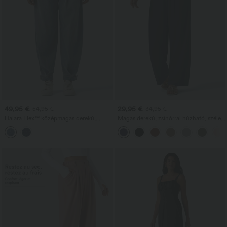
49,95 €
29,95 €
54,95 €
34,95 €
Halara Flex™ középmagas derekú,
Magas derekú, zsinórral húzható, széles
farmer anyagú, lezser ballon fazonú
szárú, lezser lenkeverékből készült
joggernadrág zsebekkel
nadrág zsebekkel