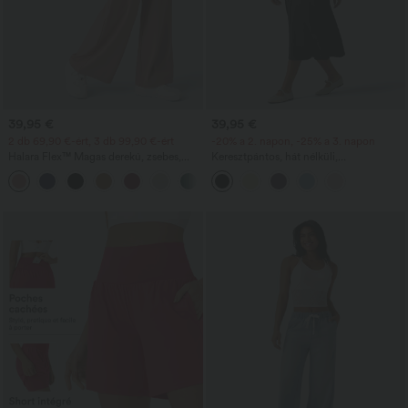
39,95 €
39,95 €
2 db 69,90 €-ért, 3 db 99,90 €-ért
-20% a 2. napon, -25% a 3. napon
Halara Flex™ Magas derekú, zsebes,
Keresztpántos, hát nélküli,
bőszárú, waffle-kötésű munkanadrág
négyzetnyakú, ujjatlan, ráncolt,
+21
beépített melltartóval rendelkező, midi
hosszúságú, üdülésre alkalmas, könnyed
milkmaid stílusú ruha