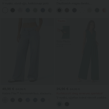
V-nyakú, rövid ujjú, hétköznapi póló
DayStretch magas derekú,
hordóformájú szárú hétköznapi nadrág
+9
zsebekkel
Eladás
49,95 €
26,95 €
54,95 €
54,95 €
Halara Flex™ Aszimmetrikus, alacsony
Korlátozott ideig érvényes ajánlatok!
derekú, cipzáras zsebekkel ellátott,
V-nyakú, ujjatlan overál ráncolt zsebbel
+5
bőszárú baggy, mosott, hétköznapi
- Easy Peezy
farmer