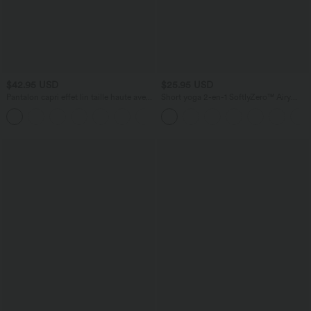
$42.95 USD
$25.95 USD
Pantalon capri effet lin taille haute avec
Short yoga 2-en-1 SoftlyZero™ Airy
poches zippées
effet frais InstantCool taille très haute
+7
12,5 cm avec poches, longueur allongée