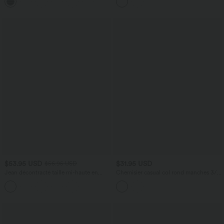
$53.95 USD
$31.95 USD
$56.95 USD
Jean décontracté taille mi-haute en
Chemisier casual col rond manches 3/4
lyocell drapé avec cordon de serrage et
à volants
poches