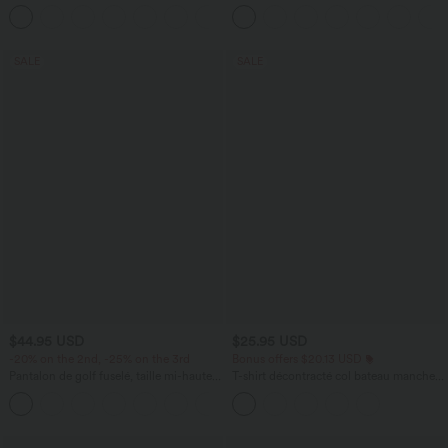
défroissage facile, col V et manches
tissu rafraîchissant - Protection UPF50+
+1
courtes
SALE
SALE
$44.95 USD
$25.95 USD
-20% on the 2nd, -25% on the 3rd
Bonus offers $20.13 USD
Pantalon de golf fuselé, taille mi-haute,
T-shirt décontracté col bateau manches
cordon, ourlet courbé, séchage rapide,
courtes coton
+2
avec poches—UPF40+