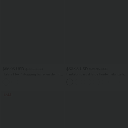
$56.95 USD
$33.95 USD
$61.95 USD
$39.95 USD
Halara Flex™ Jogging barrel en denim
Pantalon casual large fluide mélange lin
taille mi-haute avec poches
taille haute avec cordon de serrage et
poches
SALE