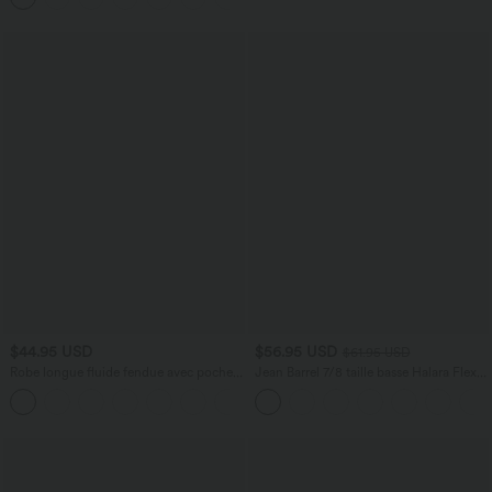
$44.95 USD
$56.95 USD
$61.95 USD
Robe longue fluide fendue avec poches
Jean Barrel 7/8 taille basse Halara Flex™
latérales, dos nu et effet torsadé
avec poches zippées
+8