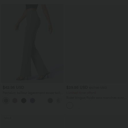
$42.95 USD
$29.95 USD
$67.95 USD
Pantalon tailleur légèrement évasé taille
Limited-time offers!
haute avec poches arrière Halara Flex™
Robe longue fluide sans manches avec
+13
brassière intégrée (Bonnets E-G) et
poches
SALE