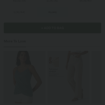
XS
(
32/34
)
S
(
34/36
)
M
(
38/40
)
L
(
42/44
)
XL
(
46
)
+ ADD TO BAG
More To Love