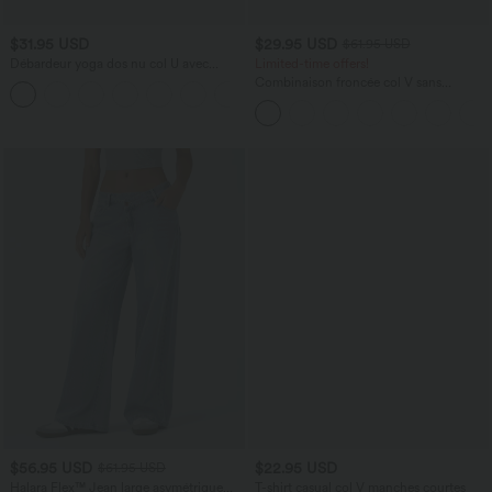
$31.95 USD
$29.95 USD
$61.95 USD
Débardeur yoga dos nu col U avec
Limited-time offers!
bretelles croisées, ourlet arrondi et effet
Combinaison froncée col V sans
frais InstantCool, protection solaire
manches avec poches - Easy Peasy
UPF50+
$56.95 USD
$22.95 USD
$61.95 USD
Halara Flex™ Jean large asymétrique
T-shirt casual col V manches courtes