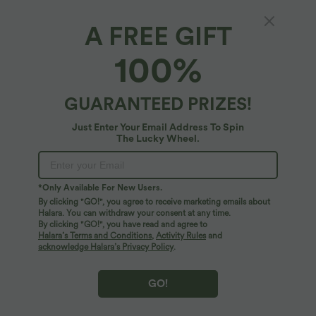
A FREE GIFT
Salopette courte décontractée à imprimé
100%
léopard, bretelles réglables, ourlet roulé et
poches
$44.95 USD
GUARANTEED PRIZES!
Just Enter Your Email Address To Spin
The Lucky Wheel.
*Only Available For New Users.
By clicking "GO!", you agree to receive marketing emails about
Halara. You can withdraw your consent at any time.
By clicking "GO!", you have read and agree to
Halara’s Terms and Conditions
,
Activity Rules
and
acknowledge Halara’s Privacy Policy
.
GO!