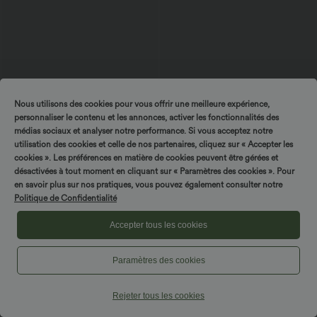
Nous utilisons des cookies pour vous offrir une meilleure expérience,
personnaliser le contenu et les annonces, activer les fonctionnalités des
$42.95 USD
$50.95 USD
médias sociaux et analyser notre performance. Si vous acceptez notre
Robe midi sans manches à encolure
Jean droit Halara Flex™ à taille haute,
utilisation des cookies et celle de nos partenaires, cliquez sur « Accepter les
arrondie avec coussinets amovibles et
poches multiples, effet délavé et tissu
cookies ». Les préférences en matière de cookies peuvent être gérées et
ourlet à volants
extensible
désactivées à tout moment en cliquant sur « Paramètres des cookies ». Pour
en savoir plus sur nos pratiques, vous pouvez également consulter notre
SALE
Politique de Confidentialité
Accepter tous les cookies
Paramètres des cookies
Rejeter tous les cookies