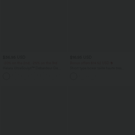
$36.95 USD
$16.95 USD
-20% on the 2nd, -25% on the 3rd
Bonus offers $14.52 USD
Halara UltraSculpt™ Débardeur De
Short type boxer taille haute très
Course à Col en U Dos Nu Ourlet
extensible et doux pour la détente
+11
Incurvé Croisé