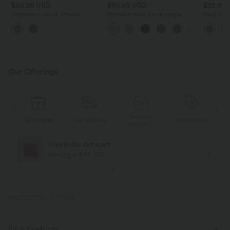
$20.95 USD
$50.95 USD
$22.95
Débardeur casual chiné à
Pantalon taille haute coupe
Haut déco
bretelles ajustables, détails
droite effet lin avec poches
courtes f
froncés et ourlet croisé
Our Offerings
Deferred
ed
Free delivery
Promotions
Gift offered
F
payment
Free delivery
Starting at $84 USD
PRODUCT ID: 02973195
Fit & Features