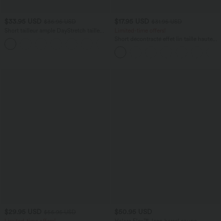
$33.95 USD
$17.95 USD
$36.95 USD
$31.95 USD
Short tailleur ample DayStretch taille
Limited-time offers!
haute 17,5 cm avec poches
Short décontracté effet lin taille haute
+4
avec cordon de serrage et poches
latérales
$29.95 USD
$50.95 USD
$56.95 USD
Limited-time offers!
Halara Flex™ Jean barrel coupe