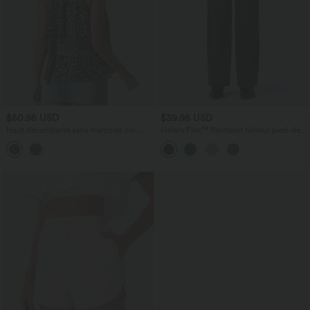
$50.95 USD
$39.95 USD
Haut décontracté sans manches col
Halara Flex™ Pantalon tailleur pied-de-
montant imprimé léopard avec ourlet
poule coupe droite taille haute avec
asymétrique
poches