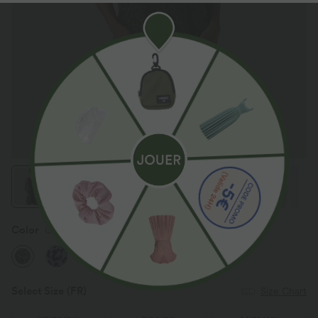
Color
Olive Leopard
Select Size
(FR)
Size Chart