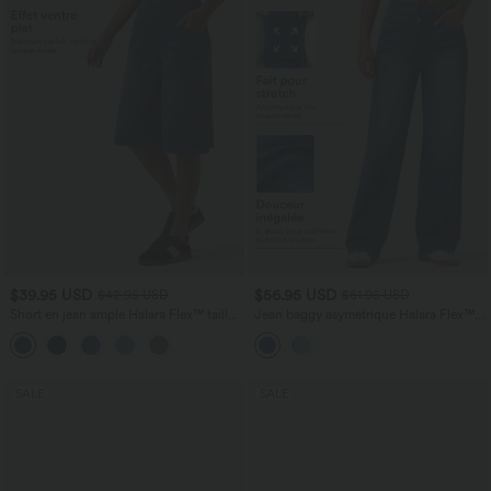
$39.95 USD
$56.95 USD
$42.95 USD
$61.95 USD
Short en jean ample Halara Flex™ taille
Jean baggy asymétrique Halara Flex™
haute croisé gainant décontracté avec
taille haute effet délavé avec poches
poches
SALE
SALE