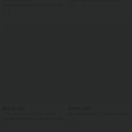
tonneau taille mi-haute avec poches
Combinaison décontractée dos nu avec
poches latérales
+10
SALE
$25.95 USD
$31.95 USD
-20% on the 2nd, -25% on the 3rd
Bermuda SoftlyZero™ Airy de yoga taille
haute avec poches multiples et effet
Top décontracté dos nu à col licou avec
frais InstantCool
lien dans le dos
+1