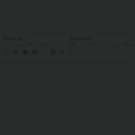
$33.95 USD
$33.95 USD
Top casual relaxed col rond à manches
Short de yoga 2-en-1 SoftlyZero™ Airy
chauve-souris
taille très haute effet frais InstantCool
+1
22,8 cm avec poches