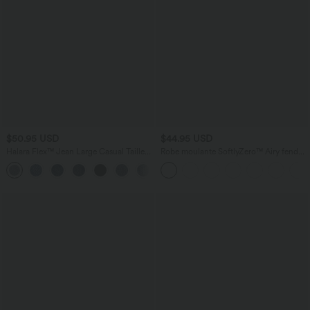
$50.95 USD
$44.95 USD
Halara Flex™ Jean Large Casual Taille
Robe moulante SoftlyZero™ Airy fendue
Haute Poches Multiples Tricot
à effet frais InstantCool, brassière
+2
Extensible Délavé
intégrée, dos nu croisé à lacets,
légèrement plissée pour invitée de
mariage et demoiselle d'honneur