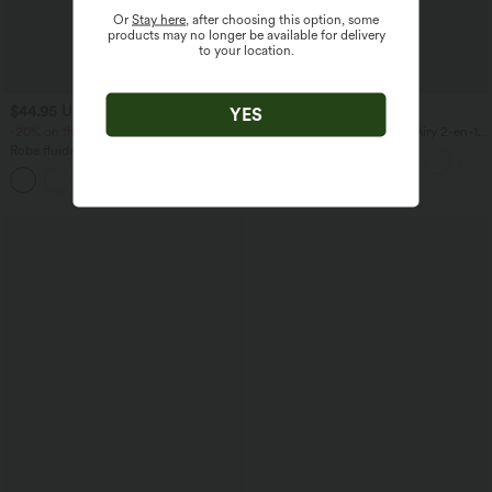
Or
Stay here
, after choosing this option, some
products may no longer be available for delivery
to your location.
$44.95 USD
$31.95 USD
YES
-20% on the 2nd, -25% on the 3rd
Short de yoga SoftlyZero™ Airy 2-en-1
taille très haute avec poches et effet frais
Robe fluide midi de villégiature sans
InstantCool 17,5 cm
manches, encolure carrée, dos nu croisé,
fronces et soutien-gorge intégré