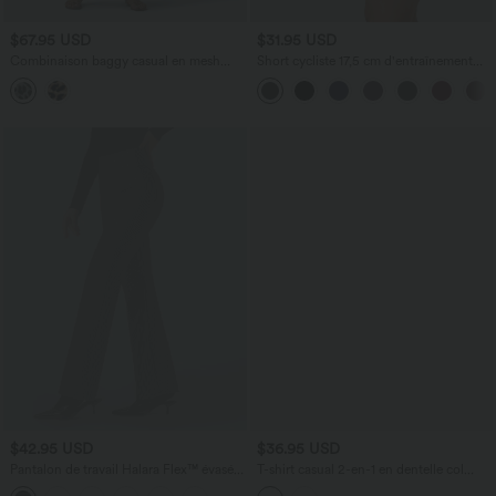
$67.95 USD
$31.95 USD
Combinaison baggy casual en mesh
Short cycliste 17,5 cm d'entraînement
léopard avec lien à nouer à l’avant,
gainant taille haute avec poches Halara
détails froncés et poches
UltraSculpt™
$42.95 USD
$36.95 USD
Pantalon de travail Halara Flex™ évasé à
T-shirt casual 2-en-1 en dentelle col
rayures, taille haute, avec poches
rond à manches courtes