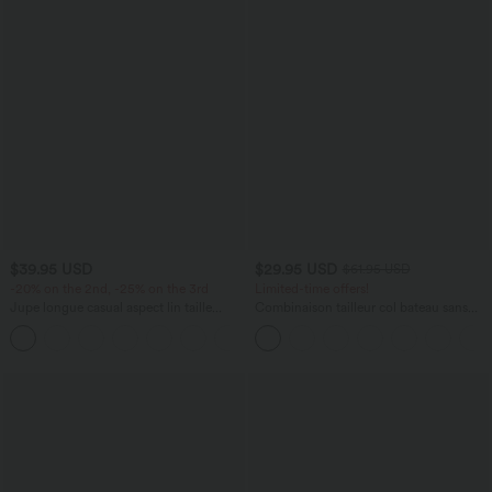
$39.95 USD
$29.95 USD
$61.95 USD
-20% on the 2nd, -25% on the 3rd
Limited-time offers!
Jupe longue casual aspect lin taille
Combinaison tailleur col bateau sans
haute avec cordon de serrage
manches à rayures et nœuds sur les
côtés effet frais InstantCool avec
poches, accès facile Easy Peasy