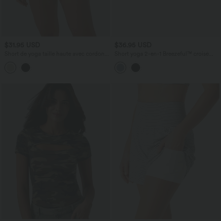
$31.95 USD
$36.95 USD
Short de yoga taille haute avec cordon
Short yoga 2-en-1 Breezeful™ croisé
de serrage, filet contrasté, ourlet courbé
taille haute séchage rapide 12,5 cm avec
et poches
poches