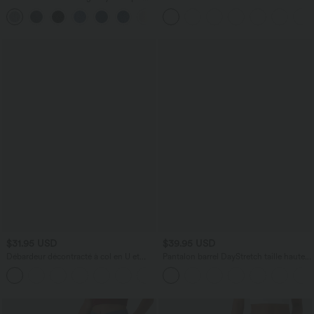
taille basse avec bouton, fermeture
+5
éclair et poches multiples, délavé et
extensible en maille
$31.95 USD
$39.95 USD
Débardeur décontracté à col en U et
Pantalon barrel DayStretch taille haute
brassière intégrée
avec poches