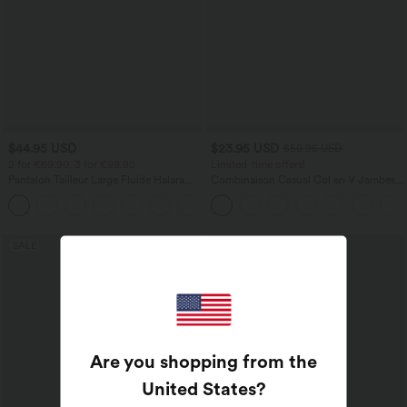
$44.95 USD
$23.95 USD
$50.95 USD
2 for €69.90, 3 for €99.90
Limited-time offers!
Pantalon Tailleur Large Fluide Halara
Combinaison Casual Col en V Jambes
Flex™ Gaufré Taille Haute Poches
Large Plissée Manches Courtes Poche
+21
Latérales
Latérale Gaufrée Fluide
SALE
Are you shopping from the
United States
?