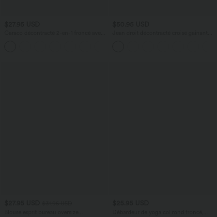
$27.95 USD
$50.95 USD
Caraco décontracté 2-en-1 froncé avec
Jean droit décontracté croisé gainant
brassière intégrée bretelles réglables
taille haute avec poches Halara Flex™
$27.95 USD
$25.95 USD
$31.95 USD
Blouse esprit bureau oversize
Débardeur de yoga col rond froncé,