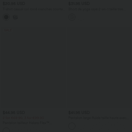
$20.95 USD
$31.95 USD
T-shirt casual col rond manches courtes
Short de yoga rayé 2-en-1 taille très
échancré imprimé camouflage
haute 12,5 cm avec poches
SALE
$44.95 USD
$41.95 USD
2 for €69.90, 3 for €99.90
Pantalon large fluide taille haute avec
cordon de serrage, poches latérales et
Pantalon tailleur Halara Flex™
aspect lin
DayStretch coupe droite taille haute
+23
avec poches