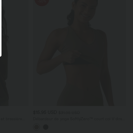
-50%
$15.95 USD
$31.95 USD
et brassière
Débardeur de yoga SoftlyZero™ court col V dos
nageur ourlet croisé avec brassière intégrée effet
frais InstantCool, protection solaire UPF50+