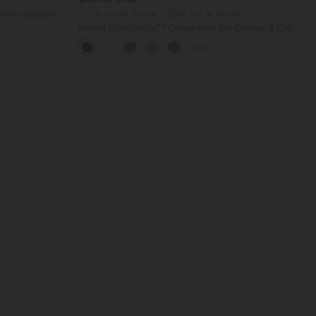
avec brassière
-20% sur le 2ème, -25% sur le 3ème
Halara UltraSculpt™ Débardeur De Course à Col
en U Dos Nu Ourlet Incurvé Croisé
+15