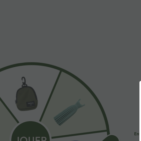
$44.95 USD
$56.95 USD
-20% sur le 2ème, -25% sur le 3ème
Halara Flex™ Je
avec bouton, f
Robe fluide midi de villégiature sans manches,
multiples, déla
encolure carrée, dos nu croisé, fronces et
soutien-gorge intégré
Ent