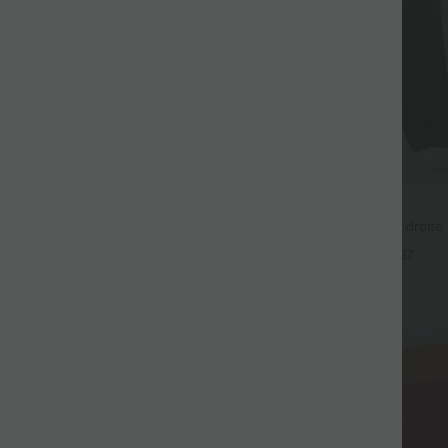
$36.95 USD
$44.95 USD
€, 3 POUR 99,90€
Pantalon taille haute coupe droite
avec poches
ur Large Fluide Halara Flex™
+27
aute Poches Latérales
+25