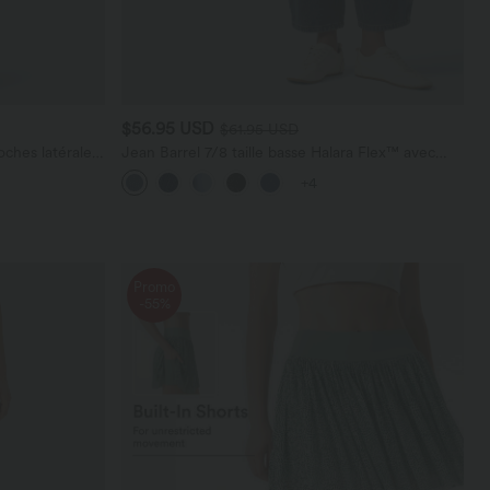
$56.95 USD
$61.95 USD
ches latérales,
Jean Barrel 7/8 taille basse Halara Flex™ avec
poches zippées
+4
Promo
-55%