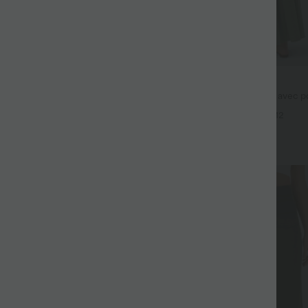
$44.95 USD
fluide taille haute avec cordon de
Robe longue fluide fendue avec po
 latérales et aspect lin
dos nu et effet torsadé
+19
+12