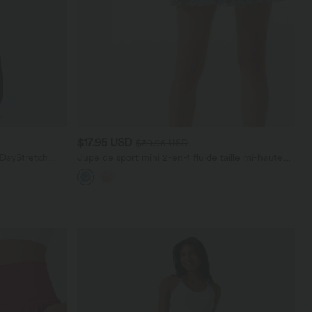
$17.95 USD
$39.95 USD
 DayStretch
Jupe de sport mini 2-en-1 fluide taille mi-haute
en mesh léopard avec poche