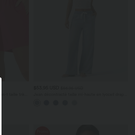
$53.95 USD
$56.95 USD
-1 taille très
Jean décontracté taille mi-haute en lyocell drapé
stantCool 17,5
avec cordon de serrage et poches
Promo