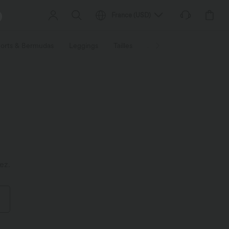
France
(
USD
)
orts & Bermudas
Leggings
Tailles
Activités / Utilités
Ti
ez.