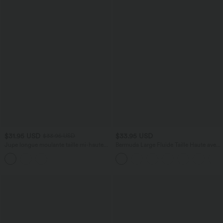
$31.95 USD
$33.95 USD
$33.95 USD
Jupe longue moulante taille mi-haute
Bermuda Large Fluide Taille Haute avec
avec nœud devant et fronces imprimé
Plis et Poches Latérales en Lin
floral/à rayures
Synthétique