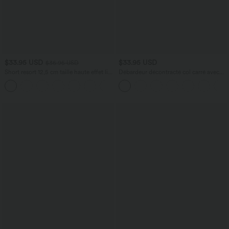
$33.95 USD
$33.95 USD
$36.95 USD
Short resort 12,5 cm taille haute effet lin
Débardeur décontracté col carré avec
avec ourlet roulotté et poches
soutien-gorge intégré bonnets B-E