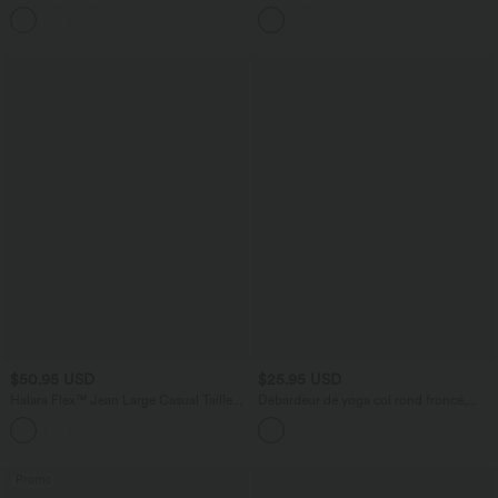
chauve-souris
effet frais InstantCool taille très haute
+1
12,5 cm avec poches, longueur allongée
$50.95 USD
$25.95 USD
Halara Flex™ Jean Large Casual Taille
Débardeur de yoga col rond froncé,
Haute Poches Multiples Tricot
tissu rafraîchissant - Protection UPF50+
+2
Extensible Délavé
Promo