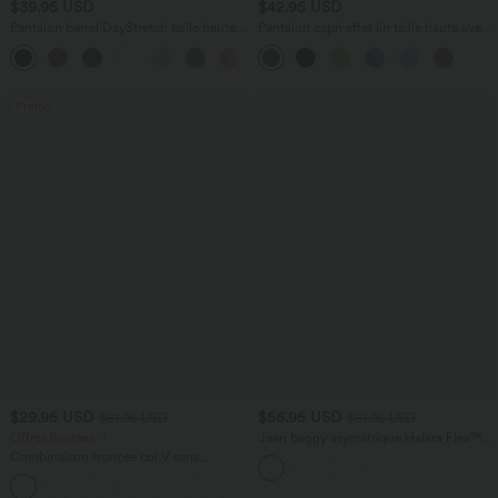
$39.95 USD
$42.95 USD
Pantalon barrel DayStretch taille haute
Pantalon capri effet lin taille haute avec
avec poches
poches zippées
+5
Promo
$29.95 USD
$56.95 USD
$61.95 USD
$61.95 USD
Offres limitées ！
Jean baggy asymétrique Halara Flex™
taille haute effet délavé avec poches
Combinaison froncée col V sans
manches avec poches - Easy Peasy
+7