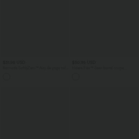
$31.95 USD
$50.95 USD
Bermuda SoftlyZero™ Airy de yoga taille
Halara Flex™ Jean barrel coupe
haute avec poches multiples et effet
tonneau taille mi-haute avec poches
+16
frais InstantCool