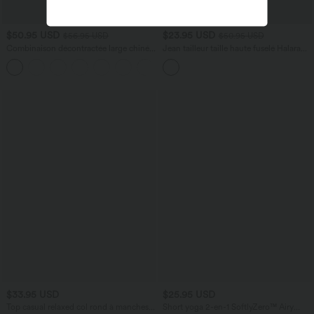
$50.95 USD
$23.95 USD
$56.95 USD
$50.95 USD
Combinaison décontractée large chinée
Jean tailleur taille haute fuselé Halara
froncée bretelles ajustables avec poches
Flex™ avec poches
+10
- Easy Peasy
$33.95 USD
$25.95 USD
Top casual relaxed col rond à manches
Short yoga 2-en-1 SoftlyZero™ Airy