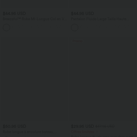
$44.95 USD
$44.95 USD
Breezeful™ Robe Mi-Longue Col en V
Pantalon Fluide Large Taille Haute
Manches Courtes Poche Latérale Nouée
Poches Latérales Palazzo Solide Casual
+8
au Dos Séchage Rapide
Linen-Feel
Promo
$50.95 USD
$29.95 USD
$67.95 USD
Robe longue à encolure bateau,
Offres limitées ！
bretelles asymétriques, côtés froncés et