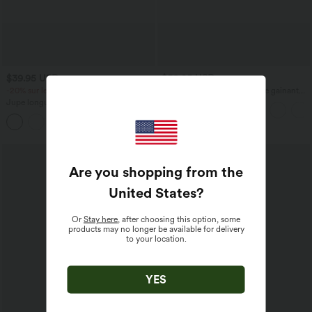
$39.95 USD
$50.95 USD
-20% sur le 2ème, -25% sur le 3ème
Jean droit décontracté croisé gainant
taille haute avec poches Halara Flex™
Jupe longue casual aspect lin taille
haute avec cordon de serrage
Promo
Are you shopping from the
United States
?
Or
Stay here
, after choosing this option, some
products may no longer be available for delivery
to your location.
YES