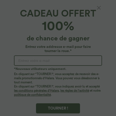
$31.95 USD
$53.95 USD
$56.95 USD
Short de yoga SoftlyZero™ Airy 2-en-1
Jean décontracté taille mi-haute en
CADEAU OFFERT
taille très haute avec poches et effet frais
lyocell drapé avec cordon de serrage et
+23
InstantCool 17,5 cm
poches
100%
de chance de gagner
Entrez votre addresse e-mail pour faire
tourner la roue.*
*Nouveaux utilisateurs uniquement.
En cliquant sur "TOURNER !", vous acceptez de recevoir des e-
mails promotionnels d'Halara. Vous pouvez vous désabonner à
tout moment.
En cliquant sur "TOURNER !", vous indiquez avoir lu et accepté
les conditions générales d'Halara
,
les règles de l'activité
et notre
politique de confidentialité
.
$33.95 USD
$22.95 USD
$39.95 USD
Pantalon casual large fluide mélange lin
T-shirt casual col V manches courtes
taille haute avec cordon de serrage et
TOURNER !
+5
poches