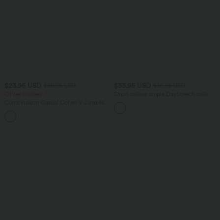
$23.95 USD
$33.95 USD
$50.95 USD
$36.95 USD
Offres limitées ！
Short tailleur ample DayStretch taille
haute 17,5 cm avec poches
Combinaison Casual Col en V Jambes
Large Plissée Manches Courtes Poche
+5
Latérale Gaufrée Fluide