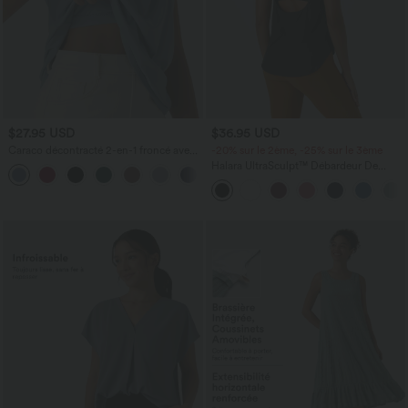
$27.95 USD
$36.95 USD
Caraco décontracté 2-en-1 froncé avec
-20% sur le 2ème, -25% sur le 3ème
brassière intégrée bretelles réglables
Halara UltraSculpt™ Débardeur De
Course à Col en U Dos Nu Ourlet
Incurvé Croisé