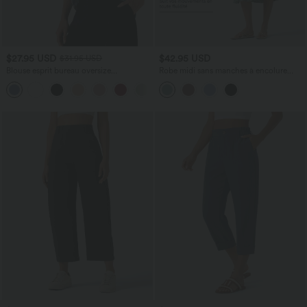
$27.95 USD
$42.95 USD
$31.95 USD
Blouse esprit bureau oversize
Robe midi sans manches à encolure
défroissage facile, col V et manches
arrondie avec coussinets amovibles et
+1
courtes
ourlet à volants