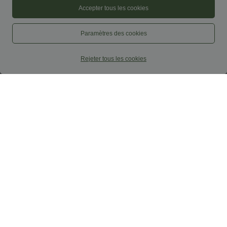
Accepter tous les cookies
Paramètres des cookies
$44.95 USD
$33.95 USD
$50.95 USD
Rejeter tous les cookies
Combi-short 2-en-1 avec coussinets et
Short de travail large taille haute
poches - Édition Easy Peasy
DayStretch avec poches
+2