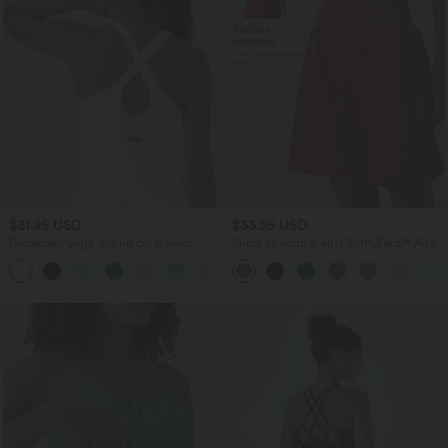
$31.95 USD
$33.95 USD
Débardeur yoga dos nu col U avec
Short de yoga 2-en-1 SoftlyZero™ Airy
bretelles croisées, ourlet arrondi et effet
taille très haute effet frais InstantCool
frais InstantCool, protection solaire
22,8 cm avec poches
UPF50+