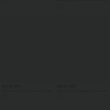
Robe longue fluide sans manches avec
+4
poches
brassière intégrée (Bonnets E-G) et
poches
$22.95 USD
$42.95 USD
Haut casual col carré manches courtes
Pantalon tailleur légèrement évasé taille
haute avec poches arrière Halara Flex™
+10