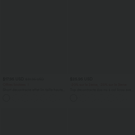
$17.95 USD
$25.95 USD
$31.95 USD
Offres limitées ！
-20% sur le 2ème, -25% sur le 3ème
Short décontracté effet lin taille haute
Top décontracté dos nu à col licou avec
avec cordon de serrage et poches
lien dans le dos
latérales