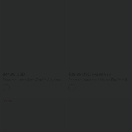
$44.95 USD
$39.95 USD
$42.95 USD
Robe moulante SoftlyZero™ Airy fendue
Short en jean ample Halara Flex™ taille
à effet frais InstantCool, brassière
haute croisé gainant décontracté avec
+1
intégrée, dos nu croisé à lacets,
poches
légèrement plissée pour invitée de
mariage et demoiselle d'honneur
Promo