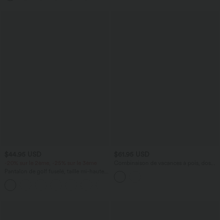
$44.95 USD
$61.95 USD
-20% sur le 2ème, -25% sur le 3ème
Combinaison de vacances à pois, dos
nu halter, coussinets amovibles, poches
Pantalon de golf fuselé, taille mi-haute,
et accès facile Easy Peasy
cordon, ourlet courbé, séchage rapide,
+2
avec poches—UPF40+