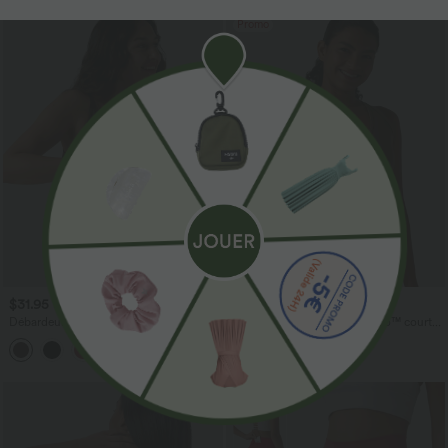
Promo
$31.95 USD
$15.95 USD
$31.95 USD
Débardeur décontracté à col en U et
Débardeur de yoga SoftlyZero™ court
brassière intégrée
col V dos nageur ourlet croisé avec
brassière intégrée effet frais InstantCool,
protection solaire UPF50+