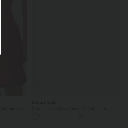
$50.95 USD
ry taille très
Combinaison Casual Col en V Jambes Large
 cm avec
Plissée Manches Courtes Poche Latérale Gaufrée
+9
Fluide