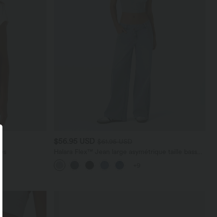
$56.95 USD
$61.95 USD
es
Halara Flex™ Jean large asymétrique taille basse
avec bouton, fermeture éclair et poches
+9
multiples, délavé et extensible en maille