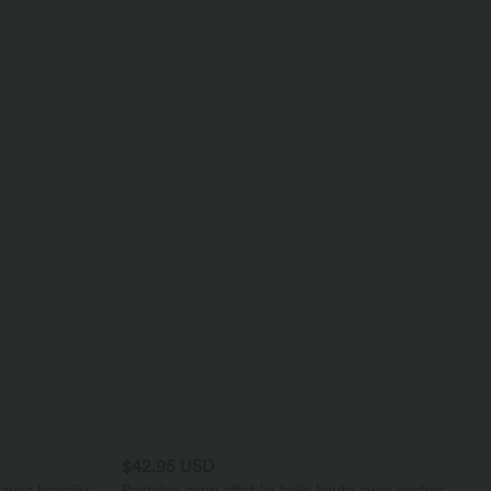
$42.95 USD
avec brassière
Pantalon capri effet lin taille haute avec poches