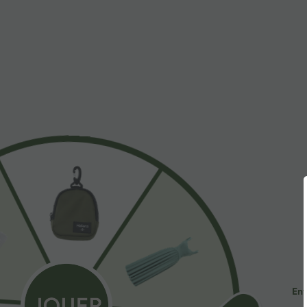
$31.95 USD
$53.95 USD
Short de yoga SoftlyZero™ Airy 2-en-1 taille très
Jean décontract
haute avec poches et effet frais InstantCool 17,5
avec cordon de
+27
cm
Ent