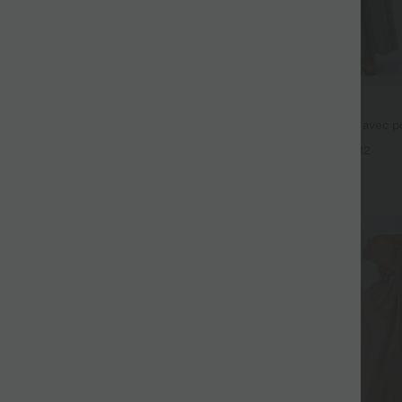
$44.95 USD
fluide taille haute avec cordon de
Robe longue fluide fendue avec po
 latérales et aspect lin
dos nu et effet torsadé
+19
+12