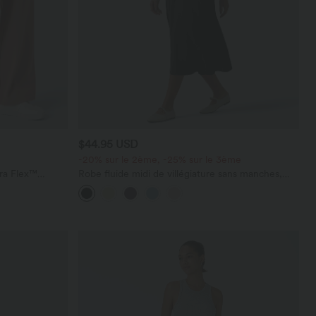
$44.95 USD
-20% sur le 2ème, -25% sur le 3ème
ara Flex™
Robe fluide midi de villégiature sans manches,
les
encolure carrée, dos nu croisé, fronces et
soutien-gorge intégré