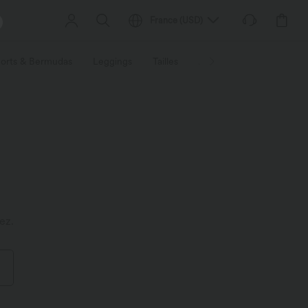
France
(
USD
)
orts & Bermudas
Leggings
Tailles
Activités / Utilités
Ti
ez.