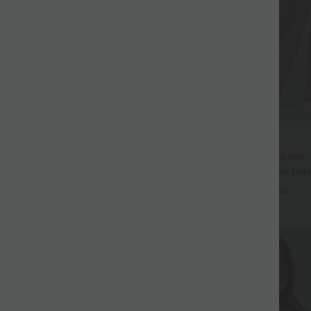
$44.95 USD
$61.95 USD
gging barrel en denim taille mi-
2 POUR 69,90€, 3 POUR 99,90€
ches
Pantalon Tailleur Large Fluide Hal
Gaufré Taille Haute Poches Latéra
+25