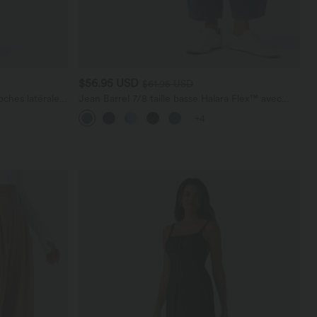
$56.95 USD
$61.95 USD
ches latérales,
Jean Barrel 7/8 taille basse Halara Flex™ avec
poches zippées
+4