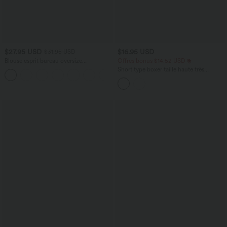
$27.95 USD
$16.95 USD
$31.95 USD
Blouse esprit bureau oversize
Offres bonus $14.52 USD
défroissage facile, col V et manches
Short type boxer taille haute très
+1
courtes
extensible et doux pour la détente