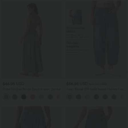
$44.95 USD
$56.95 USD
$61.95 USD
Robe longue fluide fendue avec poches
Jean Barrel 7/8 taille basse Halara Flex™
latérales, dos nu et effet torsadé
avec poches zippées
+8