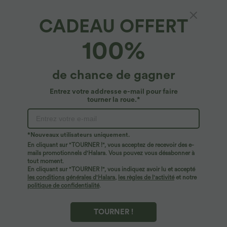
CADEAU OFFERT
100%
de chance de gagner
Entrez votre addresse e-mail pour faire
tourner la roue.*
Oops!
Nous ne semblons pas pouvoir trouver la page que
*Nouveaux utilisateurs uniquement.
vous recherchez.
En cliquant sur "TOURNER !", vous acceptez de recevoir des e-
mails promotionnels d'Halara. Vous pouvez vous désabonner à
tout moment.
Acheter plus
En cliquant sur "TOURNER !", vous indiquez avoir lu et accepté
les conditions générales d'Halara
,
les règles de l'activité
et notre
politique de confidentialité
.
TOURNER !