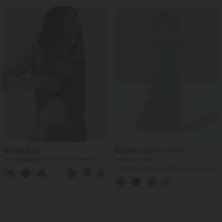
Promo
$31.95 USD
$23.95 USD
$50.95 USD
Débardeur décontracté à col en U et
Offres limitées ！
brassière intégrée
Combinaison Casual Col en V Jambes
Large Plissée Manches Courtes Poche
Latérale Gaufrée Fluide