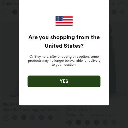
T-shirt casual col V manches courtes
Pantalon barrel DayStretch taille haute
avec poches
+9
Promo
Are you shopping from the
United States
?
Or
Stay here
, after choosing this option, some
products may no longer be available for delivery
to your location.
YES
$56.95 USD
$29.95 USD
$61.95 USD
$61.95 USD
Halara Flex™ Jean large asymétrique
Offres limitées ！
taille basse avec bouton, fermeture
Combinaison froncée col V sans
+5
éclair et poches multiples, délavé et
manches avec poches - Easy Peasy
extensible en maille