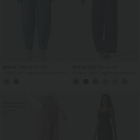
$56.95 USD
$33.95 USD
$61.95 USD
$39.95 USD
Halara Flex™ Jogging barrel en denim
Pantalon casual large fluide mélange lin
taille mi-haute avec poches
taille haute avec cordon de serrage et
poches