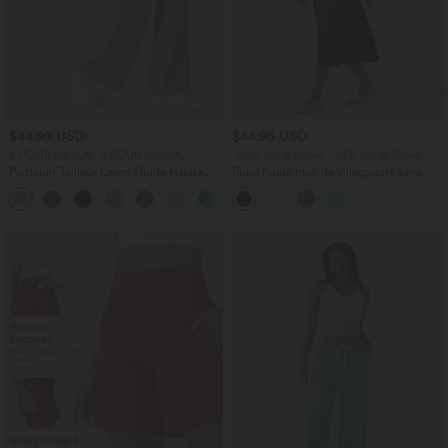
$44.95 USD
$44.95 USD
2 POUR 69,90€, 3 POUR 99,90€
-20% sur le 2ème, -25% sur le 3ème
Pantalon Tailleur Large Fluide Halara
Robe fluide midi de villégiature sans
Flex™ Gaufré Taille Haute Poches
manches, encolure carrée, dos nu croisé,
+21
Latérales
fronces et soutien-gorge intégré