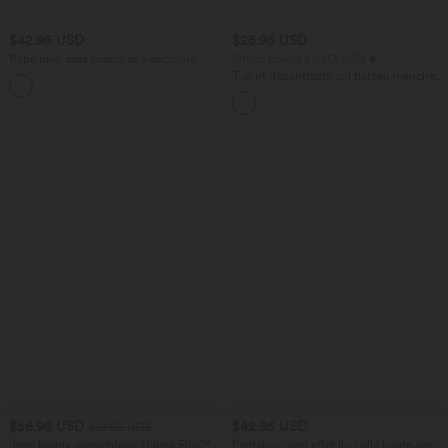
$42.95 USD
$25.95 USD
Robe midi sans manches à encolure
Offres bonus $20.13 USD
arrondie avec coussinets amovibles et
T-shirt décontracté col bateau manches
ourlet à volants
courtes coton
$56.95 USD
$42.95 USD
$61.95 USD
Jean baggy asymétrique Halara Flex™
Pantalon capri effet lin taille haute avec