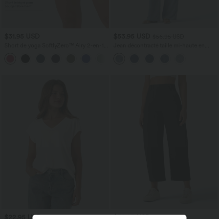
$31.95 USD
$53.95 USD
$56.95 USD
Short de yoga SoftlyZero™ Airy 2-en-1
Jean décontracté taille mi-haute en
taille très haute avec poches et effet frais
lyocell drapé avec cordon de serrage et
+23
InstantCool 17,5 cm
poches
$22.95 USD
$39.95 USD