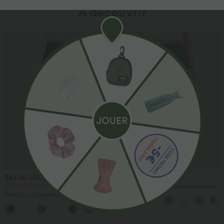
À découvrir
$44.95 USD
$41.95 USD
2 POUR 69,90€, 3 POUR 99,90€
Pantalon large fluide taille haute avec
cordon de serrage, poches latérales et
Pantalon tailleur Halara Flex™
aspect lin
DayStretch coupe droite taille haute
+23
avec poches