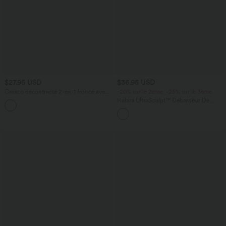
$27.95 USD
$36.95 USD
Caraco décontracté 2-en-1 froncé avec
-20% sur le 2ème, -25% sur le 3ème
brassière intégrée bretelles réglables
Halara UltraSculpt™ Débardeur De
Course à Col en U Dos Nu Ourlet
Incurvé Croisé