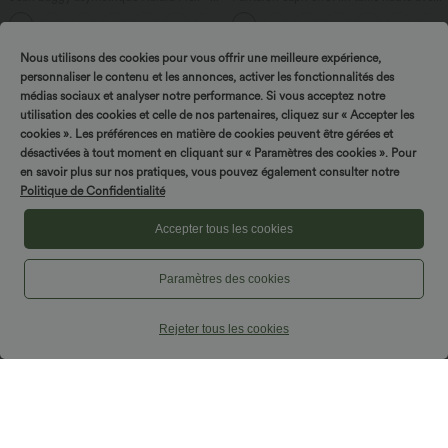
taille haute effet délavé avec poches
poches zippées
Nous utilisons des cookies pour vous offrir une meilleure expérience,
personnaliser le contenu et les annonces, activer les fonctionnalités des
médias sociaux et analyser notre performance. Si vous acceptez notre
utilisation des cookies et celle de nos partenaires, cliquez sur « Accepter les
cookies ». Les préférences en matière de cookies peuvent être gérées et
désactivées à tout moment en cliquant sur « Paramètres des cookies ». Pour
en savoir plus sur nos pratiques, vous pouvez également consulter notre
Politique de Confidentialité
Accepter tous les cookies
Paramètres des cookies
Rejeter tous les cookies
$44.95 USD
$61.95 USD
-20% sur le 2ème, -25% sur le 3ème
Combinaison de vacances à pois, dos
nu halter, coussinets amovibles, poches
Pantalon de golf fuselé, taille mi-haute,
et accès facile Easy Peasy
cordon, ourlet courbé, séchage rapide,
+2
avec poches—UPF40+