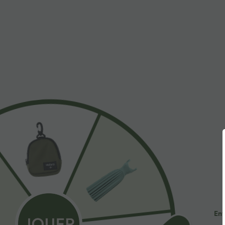
$31.95 USD
$53.95 USD
Short de yoga SoftlyZero™ Airy 2-en-1 taille très
Jean décontract
haute avec poches et effet frais InstantCool 17,5
avec cordon de
+27
cm
Ent