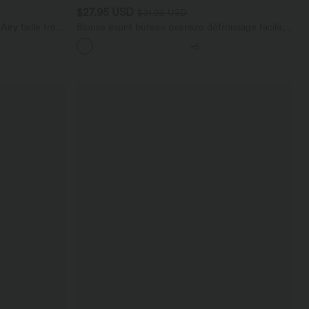
$27.95 USD
$31.95 USD
ry taille très
Blouse esprit bureau oversize défroissage facile,
 cm avec
col V et manches courtes
+5