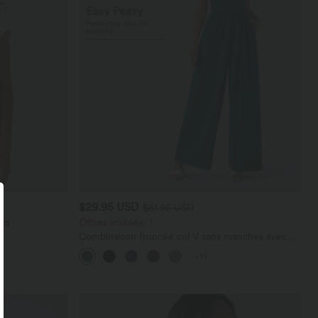
$29.95 USD
$61.95 USD
es
Offres limitées ！
Combinaison froncée col V sans manches avec
poches - Easy Peasy
+11