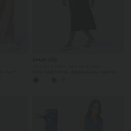
$44.95 USD
-20% sur le 2ème, -25% sur le 3ème
ara Flex™
Robe fluide midi de villégiature sans manches,
les
encolure carrée, dos nu croisé, fronces et
soutien-gorge intégré