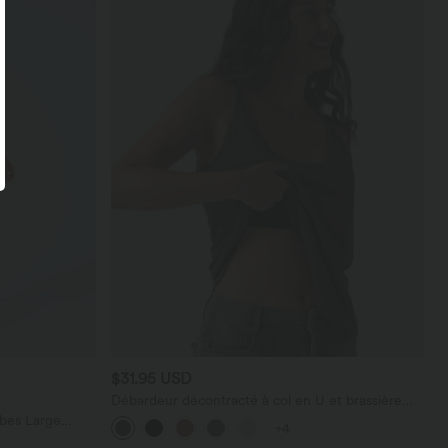
$31.95 USD
Débardeur décontracté à col en U et brassière
intégrée
bes Large
+4
térale Gaufrée