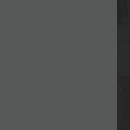
$44.95 USD
fluide taille haute avec cordon de
Robe longue fluide fendue avec po
 latérales et aspect lin
dos nu et effet torsadé
+19
+12
Promo