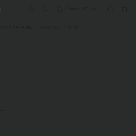
France
(
USD
)
orts & Bermudas
Leggings
Tailles
Activités / Utilités
Ti
ez.