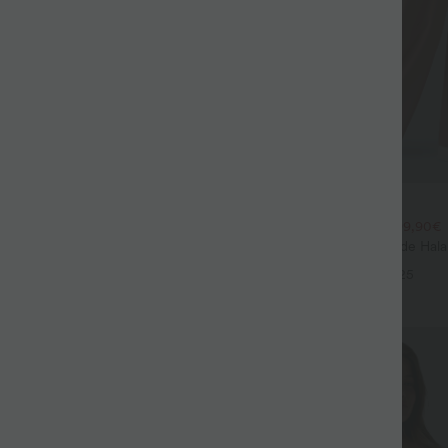
$44.95 USD
$39.95 USD
large fluide mélange lin taille
2 POUR 69,90€, 3 POUR 99,90€
don de serrage et poches
Pantalon Tailleur Large Fluide Hal
+9
Gaufré Taille Haute Poches Latéra
+25