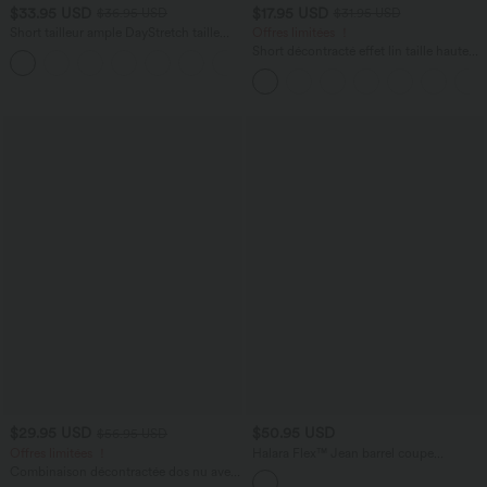
$33.95 USD
$17.95 USD
$36.95 USD
$31.95 USD
Short tailleur ample DayStretch taille
Offres limitées ！
haute 17,5 cm avec poches
Short décontracté effet lin taille haute
+4
avec cordon de serrage et poches
latérales
$29.95 USD
$50.95 USD
$56.95 USD
Offres limitées ！
Halara Flex™ Jean barrel coupe
tonneau taille mi-haute avec poches
Combinaison décontractée dos nu avec
poches latérales