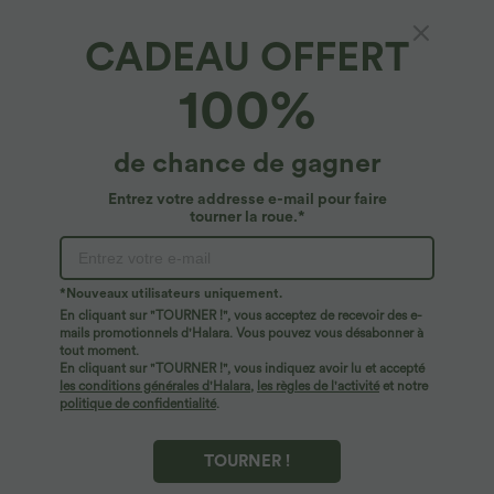
CADEAU OFFERT
Combinaison décontractée à col en V,
100%
manches longues, poches latérales et liens
dans le dos
4.8
(
66
)
de chance de gagner
$29.95 USD
$50.95 USD
Entrez votre addresse e-mail pour faire
tourner la roue.*
*Nouveaux utilisateurs uniquement.
En cliquant sur "TOURNER !", vous acceptez de recevoir des e-
mails promotionnels d'Halara. Vous pouvez vous désabonner à
tout moment.
En cliquant sur "TOURNER !", vous indiquez avoir lu et accepté
les conditions générales d'Halara
,
les règles de l'activité
et notre
politique de confidentialité
.
TOURNER !