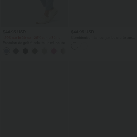
$44.95 USD
$44.95 USD
-20% sur le 2ème, -25% sur le 3ème
Combinaison tailleur jambe droite sans
manches à col rond et taille croisée avec
Pantalon de golf fuselé, taille mi-haute,
poches - Édition Easy Peasy
cordon, ourlet courbé, séchage rapide,
+2
avec poches—UPF40+