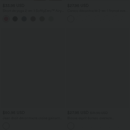
$33.95 USD
$27.95 USD
Short de yoga 2-en-1 SoftlyZero™ Airy
Caraco décontracté 2-en-1 froncé avec
taille très haute effet frais InstantCool
brassière intégrée bretelles réglables
+10
22,8 cm avec poches
$50.95 USD
$27.95 USD
$31.95 USD
Jean droit décontracté croisé gainant
Blouse esprit bureau oversize
taille haute avec poches Halara Flex™
défroissage facile, col V et manches
+1
courtes