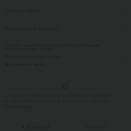
Coupe et détails
Pour : les activités décontractées
Poches latérales
Col V
Composition & Entretien
Croisé
Plissé irrégulier
Enfilable
Longueur sol
Livraison standard gratuite pour les commandes
supérieures à
Manches longues
$84.09 USD
Élasticité moyenne
Retours faciles sous 30 jours
Élasticité quatre directions
Paiement facile
Le logo est en cours d’intégration. Selon le style ou la
couleur, l’article reçu peut être livré avec ou sans logo.
En savoir plus
À découvrir
Avis(66)