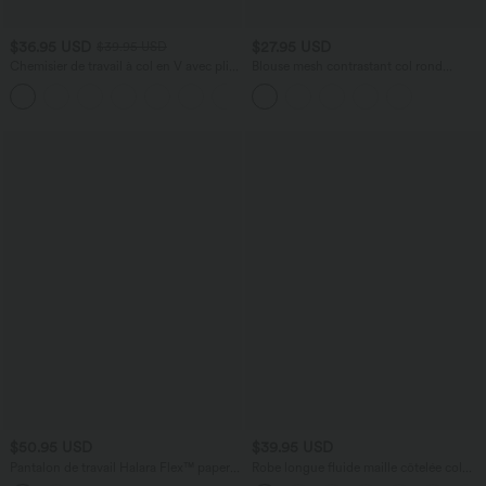
$36.95 USD
$27.95 USD
$39.95 USD
Chemisier de travail à col en V avec plis
Blouse mesh contrastant col rond
et manches longues
manches raglan longues
$50.95 USD
$39.95 USD
Pantalon de travail Halara Flex™ paper
Robe longue fluide maille côtelée col
bag large taille haute, avec ceinture et
henley manches longues