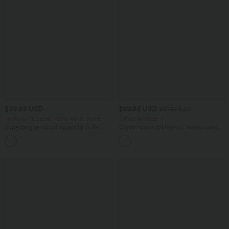
$39.95 USD
$29.95 USD
$61.95 USD
-20% sur le 2ème, -25% sur le 3ème
Offres limitées ！
Jupe longue casual aspect lin taille
Combinaison tailleur col bateau sans
haute avec cordon de serrage
manches à rayures et nœuds sur les
côtés effet frais InstantCool avec
poches, accès facile Easy Peasy