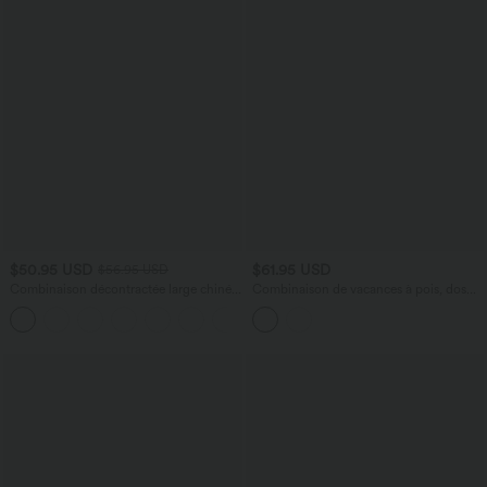
$50.95 USD
$61.95 USD
$56.95 USD
Combinaison décontractée large chinée
Combinaison de vacances à pois, dos
froncée bretelles ajustables avec poches
nu halter, coussinets amovibles, poches
+10
- Easy Peasy
et accès facile Easy Peasy