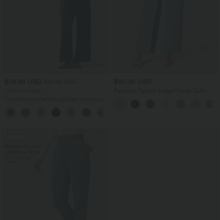
$29.95 USD
$50.95 USD
$56.95 USD
Offres limitées ！
Pantalon Tailleur Large Fluide Taille
Haute Fermeture Éclair Invisible
Combinaison tailleur plissée croisée col
V à manches courtes avec lien noué et
poches — Easy Peasy
Promo