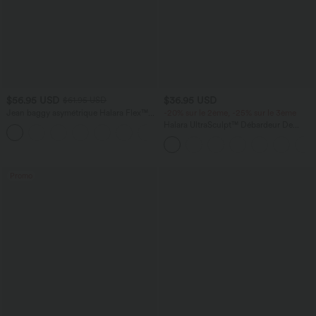
$56.95 USD
$36.95 USD
$61.95 USD
Jean baggy asymétrique Halara Flex™
-20% sur le 2ème, -25% sur le 3ème
taille haute effet délavé avec poches
Halara UltraSculpt™ Débardeur De
Course à Col en U Dos Nu Ourlet
Incurvé Croisé
Promo