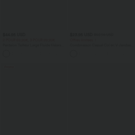
$44.95 USD
$23.95 USD
$50.95 USD
2 POUR 69,90€, 3 POUR 99,90€
Offres limitées ！
Pantalon Tailleur Large Fluide Halara
Combinaison Casual Col en V Jambes
Flex™ Gaufré Taille Haute Poches
Large Plissée Manches Courtes Poche
+21
Latérales
Latérale Gaufrée Fluide
Promo