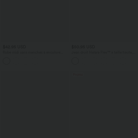
$42.95 USD
$50.95 USD
Robe midi sans manches à encolure
Jean droit Halara Flex™ à taille haute,
arrondie avec coussinets amovibles et
poches multiples, effet délavé et tissu
ourlet à volants
extensible
Promo