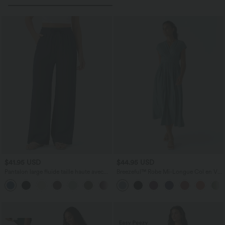
$41.95 USD
$44.95 USD
Pantalon large fluide taille haute avec
Breezeful™ Robe Mi-Longue Col en V
cordon de serrage, poches latérales et
Manches Courtes Poche Latérale Nouée
+15
aspect lin
au Dos Séchage Rapide