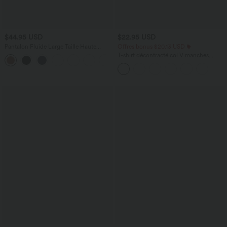
$44.95 USD
$22.95 USD
Pantalon Fluide Large Taille Haute
Offres bonus $20.13 USD
Poches Latérales Palazzo Solide Casual
T-shirt décontracté col V manches
+5
Linen-Feel
courtes coupe courte