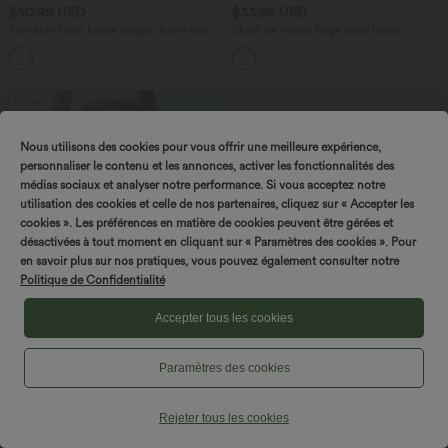
$50.95 USD
$33.95 USD
Pantalon taille haute coupe droite effet
Short de travail large taille haute
lin avec poches
DayStretch avec poches
+5
Promo
Nous utilisons des cookies pour vous offrir une meilleure expérience,
personnaliser le contenu et les annonces, activer les fonctionnalités des
médias sociaux et analyser notre performance. Si vous acceptez notre
utilisation des cookies et celle de nos partenaires, cliquez sur « Accepter les
cookies ». Les préférences en matière de cookies peuvent être gérées et
désactivées à tout moment en cliquant sur « Paramètres des cookies ». Pour
en savoir plus sur nos pratiques, vous pouvez également consulter notre
Politique de Confidentialité
Accepter tous les cookies
Paramètres des cookies
$48.95 USD
$56.95 USD
$56.95 USD
2 POUR 69,90€, 3 POUR 99,90€
Pantalon tailleur ample, taille moyenne,
coupe barrel, à poches
Pantalon tailleur fuselé asymétrique
Rejeter tous les cookies
taille moyenne Halara Flex™ DayStretch
+2
avec poches