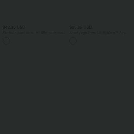
$42.95 USD
$25.95 USD
Pantalon capri effet lin taille haute avec
Short yoga 2-en-1 SoftlyZero™ Airy
poches zippées
effet frais InstantCool taille très haute
+7
12,5 cm avec poches, longueur allongée