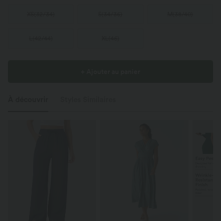
XS
(
32/34
)
S
(
34/36
)
M
(
38/40
)
L
(
42/44
)
XL
(
46
)
+ Ajouter au panier
À découvrir
Styles Similaires