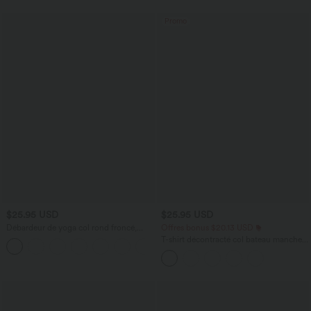
Promo
$25.95 USD
$25.95 USD
Débardeur de yoga col rond froncé,
Offres bonus $20.13 USD
tissu rafraîchissant - Protection UPF50+
T-shirt décontracté col bateau manches
+16
courtes coton