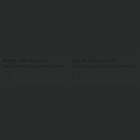
$56.95 USD
$33.95 USD
$61.95 USD
$39.95 USD
Halara Flex™ Jogging barrel en denim
Pantalon casual large fluide mélange lin
taille mi-haute avec poches
taille haute avec cordon de serrage et
poches
Promo