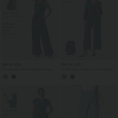
$61.95 USD
$50.95 USD
Combinaison de bureau défroissage
Combinaison tailleur à jambes larges,
facile accès facile Easy Peasy, encolure
col V, manches longues, avec poches –
bateau, sans manches, liens côtés et
Édition Easy Peasy
poches