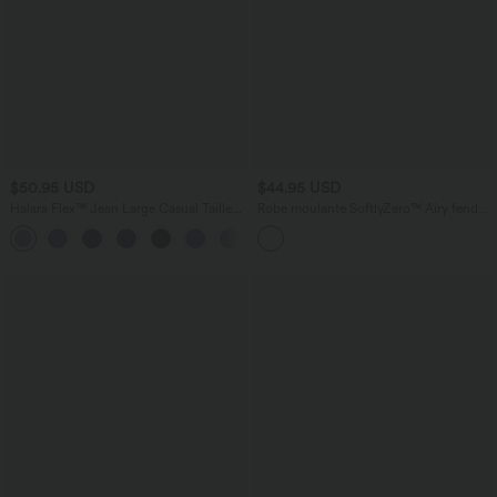
$50.95 USD
$44.95 USD
Halara Flex™ Jean Large Casual Taille
Robe moulante SoftlyZero™ Airy fendue
Haute Poches Multiples Tricot
à effet frais InstantCool, brassière
+2
Extensible Délavé
intégrée, dos nu croisé à lacets,
légèrement plissée pour invitée de
mariage et demoiselle d'honneur