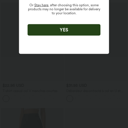
Or
Stay here
, after choosing this option, some
products may no longer be available for delivery
to your location.
YES
$22.95 USD
$31.95 USD
T-shirt casual col V manches courtes
Débardeur décontracté à col en U et
brassière intégrée
+9