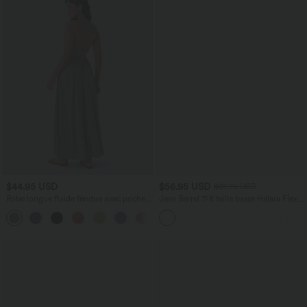
$44.95 USD
$56.95 USD
$61.95 USD
Robe longue fluide fendue avec poches
Jean Barrel 7/8 taille basse Halara Flex™
latérales, dos nu et effet torsadé
avec poches zippées
+8