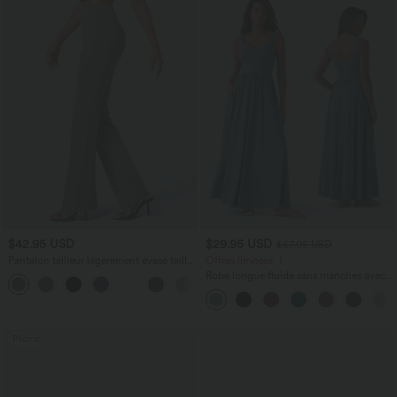
$42.95 USD
$29.95 USD
$67.95 USD
Pantalon tailleur légèrement évasé taille
Offres limitées ！
haute avec poches arrière Halara Flex™
Robe longue fluide sans manches avec
+13
brassière intégrée (Bonnets E-G) et
poches
Promo