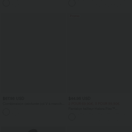
poches
Promo
$67.95 USD
$44.95 USD
Combinaison ceinturée col V à manches
2 POUR 69,90€, 3 POUR 99,90€
longues avec poches - Easy Peasy
Pantalon tailleur Halara Flex™
DayStretch coupe droite taille haute
avec poches