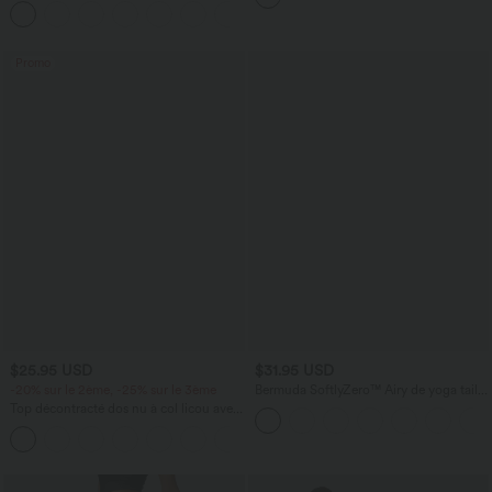
+10
Promo
$25.95 USD
$31.95 USD
-20% sur le 2ème, -25% sur le 3ème
Bermuda SoftlyZero™ Airy de yoga taille
haute avec poches multiples et effet
Top décontracté dos nu à col licou avec
frais InstantCool
lien dans le dos
+1