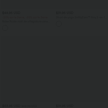
$44.95 USD
$31.95 USD
-20% sur le 2ème, -25% sur le 3ème
Short de yoga SoftlyZero™ Airy 2-en-1
taille très haute avec poches et effet frais
Robe fluide midi de villégiature sans
InstantCool 17,5 cm
manches, encolure carrée, dos nu croisé,
fronces et soutien-gorge intégré
$53.95 USD
$31.95 USD
$56.95 USD