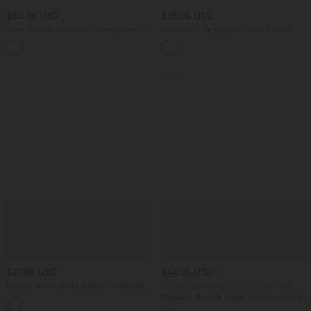
$50.95 USD
$25.95 USD
Jean droit décontracté croisé gainant
Débardeur de yoga col rond froncé,
taille haute avec poches Halara Flex™
tissu rafraîchissant - Protection UPF50+
+1
Promo
$27.95 USD
$44.95 USD
Caraco décontracté 2-en-1 froncé avec
-20% sur le 2ème, -25% sur le 3ème
brassière intégrée bretelles réglables
Pantalon de golf fuselé, taille mi-haute,
cordon, ourlet courbé, séchage rapide,