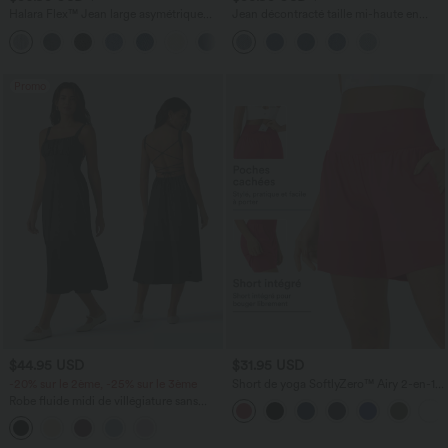
Halara Flex™ Jean large asymétrique
Jean décontracté taille mi-haute en
taille basse avec bouton, fermeture
lyocell drapé avec cordon de serrage et
+5
éclair et poches multiples, délavé et
poches
extensible en maille
Promo
$44.95 USD
$31.95 USD
-20% sur le 2ème, -25% sur le 3ème
Short de yoga SoftlyZero™ Airy 2-en-1
taille très haute avec poches et effet frais
Robe fluide midi de villégiature sans
InstantCool 17,5 cm
manches, encolure carrée, dos nu croisé,
fronces et soutien-gorge intégré