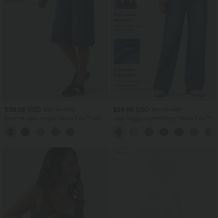
$39.95 USD
$56.95 USD
$42.95 USD
$61.95 USD
Short en jean ample Halara Flex™ taille
Jean baggy asymétrique Halara Flex™
haute croisé gainant décontracté avec
taille haute effet délavé avec poches
poches
Promo