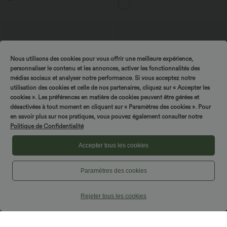
avec poches—UPF40+
Nous utilisons des cookies pour vous offrir une meilleure expérience,
personnaliser le contenu et les annonces, activer les fonctionnalités des
médias sociaux et analyser notre performance. Si vous acceptez notre
utilisation des cookies et celle de nos partenaires, cliquez sur « Accepter les
cookies ». Les préférences en matière de cookies peuvent être gérées et
désactivées à tout moment en cliquant sur « Paramètres des cookies ». Pour
en savoir plus sur nos pratiques, vous pouvez également consulter notre
Politique de Confidentialité
Accepter tous les cookies
$33.95 USD
$42.95 USD
Paramètres des cookies
Short de yoga 2-en-1 SoftlyZero™ Airy
Pantalon capri effet lin taille haute avec
taille très haute effet frais InstantCool
poches zippées
+10
22,8 cm avec poches
Rejeter tous les cookies