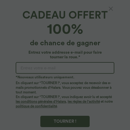
CADEAU OFFERT
100%
de chance de gagner
Entrez votre addresse e-mail pour faire
tourner la roue.*
*Nouveaux utilisateurs uniquement.
En cliquant sur "TOURNER !", vous acceptez de recevoir des e-
$44.95 USD
$56.95 USD
$61.95 USD
mails promotionnels d'Halara. Vous pouvez vous désabonner à
Robe longue fluide fendue avec poches
Jean Barrel 7/8 taille basse Halara Flex™
tout moment.
latérales, dos nu et effet torsadé
avec poches zippées
En cliquant sur "TOURNER !", vous indiquez avoir lu et accepté
+8
les conditions générales d'Halara
,
les règles de l'activité
et notre
politique de confidentialité
.
TOURNER !