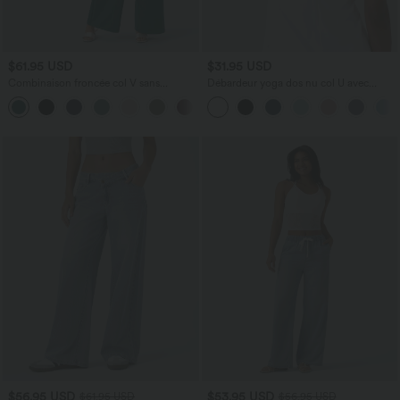
$61.95 USD
$31.95 USD
Combinaison froncée col V sans
Débardeur yoga dos nu col U avec
manches avec poches - Easy Peasy
bretelles croisées, ourlet arrondi et effet
+7
frais InstantCool, protection solaire
UPF50+
$56.95 USD
$53.95 USD
$61.95 USD
$56.95 USD