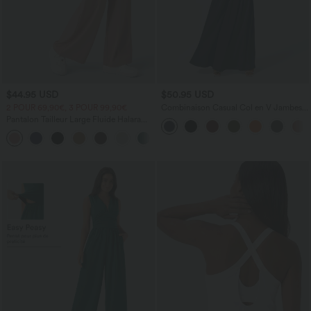
$44.95 USD
$50.95 USD
2 POUR 69,90€, 3 POUR 99,90€
Combinaison Casual Col en V Jambes
Large Plissée Manches Courtes Poche
Pantalon Tailleur Large Fluide Halara
Latérale Gaufrée Fluide
Flex™ Gaufré Taille Haute Poches
+21
Latérales