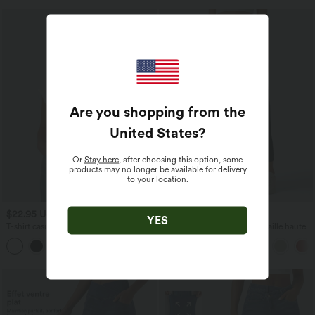
Are you shopping from the
United States
?
Or
Stay here
, after choosing this option, some
products may no longer be available for delivery
to your location.
$22.95 USD
$39.95 USD
YES
T-shirt casual col V manches courtes
Pantalon barrel DayStretch taille haute
avec poches
+9