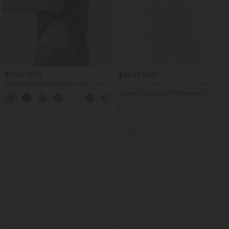
$31.95 USD
$36.95 USD
Débardeur décontracté à col en U et
-20% sur le 2ème, -25% sur le 3ème
brassière intégrée
Halara UltraSculpt™ Débardeur De
Course à Col en U Dos Nu Ourlet
Incurvé Croisé
Promo