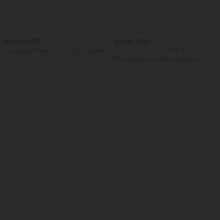
$33.95 USD
$16.95 USD
Top casual relaxed col rond à manches
Offres bonus $14.52 USD
chauve-souris
Short type boxer taille haute très
+1
extensible et doux pour la détente