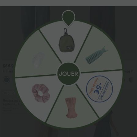
$56.95 USD
$33.95 USD
$61.95 USD
$39.95 USD
Halara Flex™ Jogging barrel en denim
Pantalon casual large fluide mélange lin
taille mi-haute avec poches
taille haute avec cordon de serrage et
poches
Promo