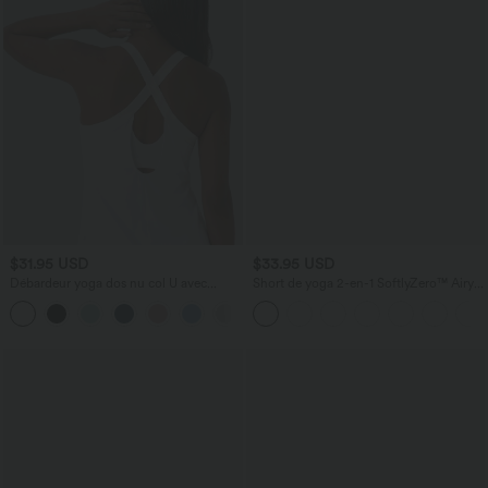
$31.95 USD
$33.95 USD
Débardeur yoga dos nu col U avec
Short de yoga 2-en-1 SoftlyZero™ Airy
bretelles croisées, ourlet arrondi et effet
taille très haute effet frais InstantCool
frais InstantCool, protection solaire
22,8 cm avec poches
UPF50+