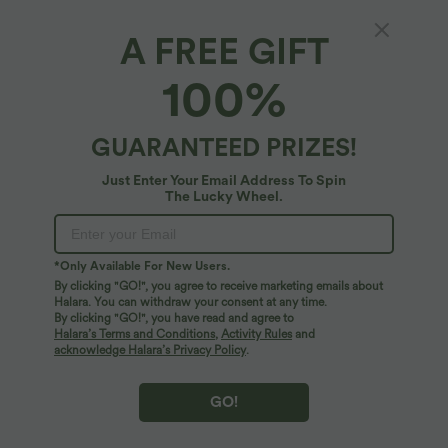
A FREE GIFT
100%
GUARANTEED PRIZES!
Just Enter Your Email Address To Spin
The Lucky Wheel.
Oops!
We can't seem to find the page you're looking for.
*Only Available For New Users.
By clicking "GO!", you agree to receive marketing emails about
Halara. You can withdraw your consent at any time.
By clicking "GO!", you have read and agree to
Shop More
Halara’s Terms and Conditions
,
Activity Rules
and
acknowledge Halara’s Privacy Policy
.
GO!