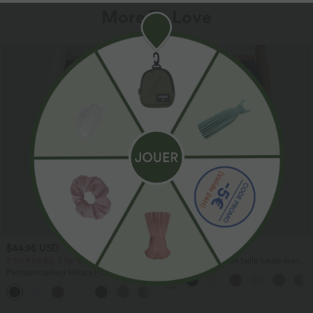
More To Love
$44.95 USD
$41.95 USD
2 for €69.90, 3 for €99.90
Pantalon large fluide taille haute avec
cordon de serrage, poches latérales et
Pantalon tailleur Halara Flex™
aspect lin
DayStretch coupe droite taille haute
+23
avec poches