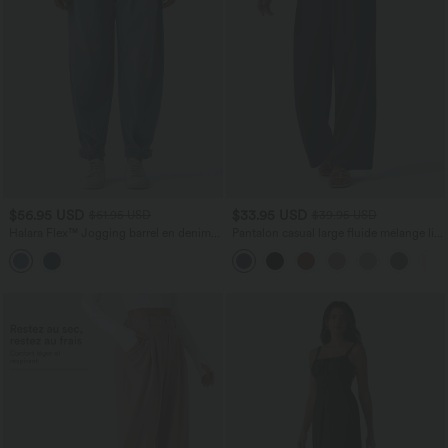
$56.95 USD
$33.95 USD
$61.95 USD
$39.95 USD
Halara Flex™ Jogging barrel en denim
Pantalon casual large fluide mélange lin
taille mi-haute avec poches
taille haute avec cordon de serrage et
poches