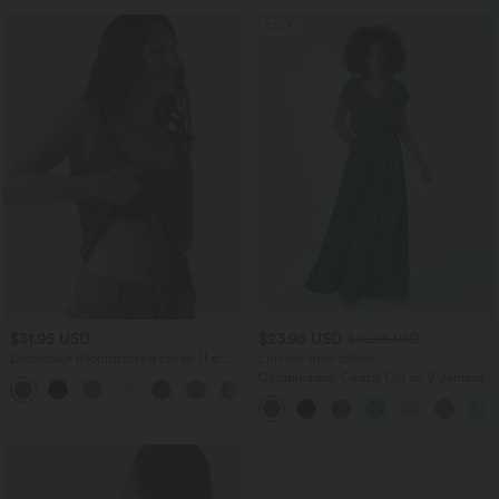
SALE
$31.95 USD
$23.95 USD
$50.95 USD
Débardeur décontracté à col en U et
Limited-time offers!
brassière intégrée
Combinaison Casual Col en V Jambes
Large Plissée Manches Courtes Poche
Latérale Gaufrée Fluide