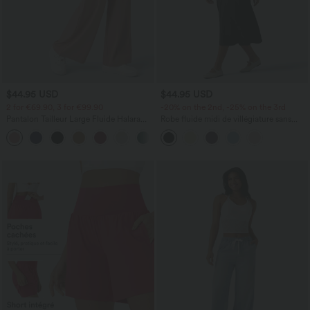
$44.95 USD
$44.95 USD
2 for €69.90, 3 for €99.90
-20% on the 2nd, -25% on the 3rd
Pantalon Tailleur Large Fluide Halara
Robe fluide midi de villégiature sans
Flex™ Gaufré Taille Haute Poches
manches, encolure carrée, dos nu croisé,
+21
Latérales
fronces et soutien-gorge intégré