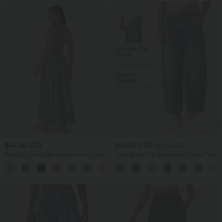
$44.95 USD
$56.95 USD
$61.95 USD
Robe longue fluide fendue avec poches
Jean Barrel 7/8 taille basse Halara Flex™
latérales, dos nu et effet torsadé
avec poches zippées
+8