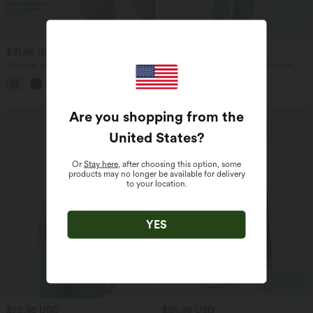
$31.95 USD
$53.95 USD
$56.95 USD
Short de yoga SoftlyZero™ Airy 2-en-1
Jean décontracté taille mi-haute en
taille très haute avec poches et effet frais
lyocell drapé avec cordon de serrage et
+23
InstantCool 17,5 cm
poches
Are you shopping from the
United States
?
Or
Stay here
, after choosing this option, some
products may no longer be available for delivery
to your location.
YES
$22.95 USD
$39.95 USD