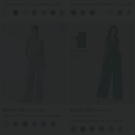
T-shirt casual col V manches courtes
Pantalon barrel DayStretch taille haute
avec poches
+9
SALE
$56.95 USD
$29.95 USD
$61.95 USD
$61.95 USD
Halara Flex™ Jean large asymétrique
Limited-time offers!
taille basse avec bouton, fermeture
Combinaison froncée col V sans
+5
éclair et poches multiples, délavé et
manches avec poches - Easy Peasy
extensible en maille