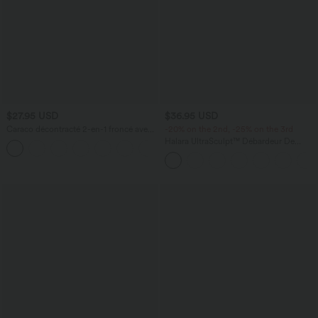
$27.95 USD
$36.95 USD
Caraco décontracté 2-en-1 froncé avec
-20% on the 2nd, -25% on the 3rd
brassière intégrée bretelles réglables
Halara UltraSculpt™ Débardeur De
Course à Col en U Dos Nu Ourlet
Incurvé Croisé