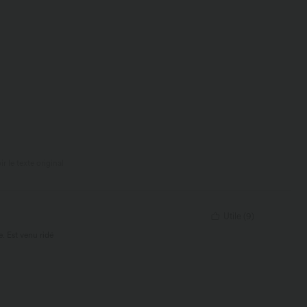
ir le texte original
Utile
(
9
)
. Est venu ridé
ble dans plus de