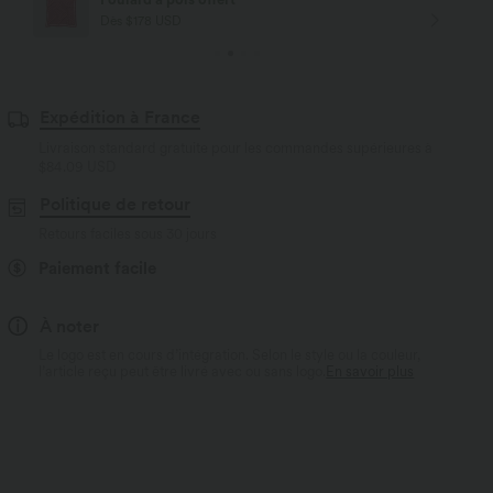
Dès $84 USD d'achat
Expédition à France
Livraison standard gratuite pour les commandes supérieures à
$84.09 USD
Politique de retour
Retours faciles sous 30 jours
Paiement facile
À noter
Le logo est en cours d’intégration. Selon le style ou la couleur,
l’article reçu peut être livré avec ou sans logo.
En savoir plus