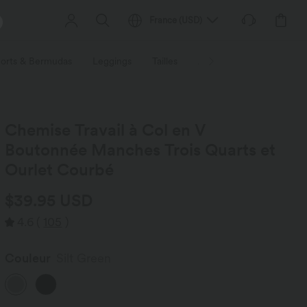
France
(
USD
)
orts & Bermudas
Leggings
Tailles
Activités / Utilités
Ti
Chemise Travail à Col en V
Boutonnée Manches Trois Quarts et
Ourlet Courbé
$39.95 USD
4.6
(
105
)
Couleur
Silt Green