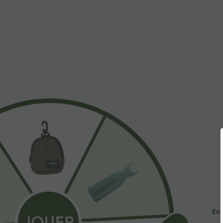
À découvrir
$44.95 USD
$41.95 USD
2 POUR 69,90€, 3 POUR
Pantalon large fluide taille
R
99,90€
haute avec cordon de
a
+19
serrage, poches latérales et
e
Pantalon tailleur Halara Flex™
aspect lin
DayStretch coupe droite taille
+27
haute avec poches
Ent