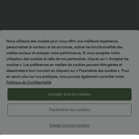
Nous utilisons des cookies pour vous offrir une meilleure expérience,
personnaliser le contenu et les annonces, activer les fonctionnalités des
médias sociaux et analyser notre performance. Si vous acceptez notre
utilisation des cookies et celle de nos partenaires, cliquez sur « Accepter les
$44.95 USD
$39.95 USD
$42.95 USD
cookies ». Les préférences en matière de cookies peuvent être gérées et
Robe moulante SoftlyZero™ Airy fendue
Short en jean ample Halara Flex™ taille
désactivées à tout moment en cliquant sur « Paramètres des cookies ». Pour
à effet frais InstantCool, brassière
haute croisé gainant décontracté avec
en savoir plus sur nos pratiques, vous pouvez également consulter notre
+1
intégrée, dos nu croisé à lacets,
poches
Politique de Confidentialité
légèrement plissée pour invitée de
mariage et demoiselle d'honneur
Accepter tous les cookies
Paramètres des cookies
Rejeter tous les cookies