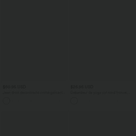
$50.95 USD
$25.95 USD
Jean droit décontracté croisé gainant
Débardeur de yoga col rond froncé,
taille haute avec poches Halara Flex™
tissu rafraîchissant - Protection UPF50+
+1