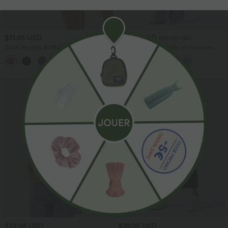
$31.95 USD
$53.95 USD
$56.95 USD
Short de yoga SoftlyZero™ Airy 2-en-1
Jean décontracté taille mi-haute en
taille très haute avec poches et effet frais
lyocell drapé avec cordon de serrage et
+23
InstantCool 17,5 cm
poches
$22.95 USD
$39.95 USD