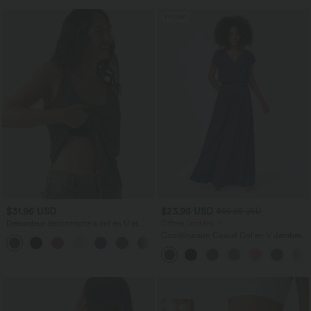
Promo
$31.95 USD
$23.95 USD
$50.95 USD
Débardeur décontracté à col en U et
Offres limitées ！
brassière intégrée
Combinaison Casual Col en V Jambes
Large Plissée Manches Courtes Poche
Latérale Gaufrée Fluide