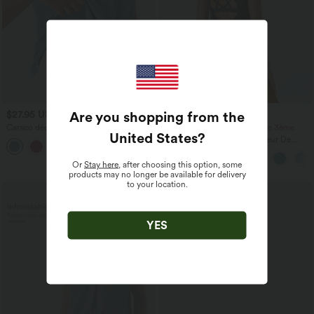
Are you shopping from the
$27.95 USD
$36.95 USD
Caraco décontracté 2-en-1 froncé avec
-20% sur le 2ème, -25% sur le 3ème
United States
?
brassière intégrée bretelles réglables
Halara UltraSculpt™ Débardeur De
Course à Col en U Dos Nu Ourlet
Incurvé Croisé
Or
Stay here
, after choosing this option, some
products may no longer be available for delivery
to your location.
YES