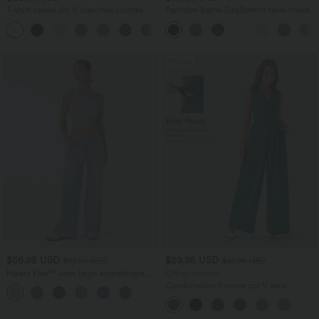
T-shirt casual col V manches courtes
Pantalon barrel DayStretch taille haute
avec poches
+9
Promo
$56.95 USD
$29.95 USD
$61.95 USD
$61.95 USD
Halara Flex™ Jean large asymétrique
Offres limitées ！
taille basse avec bouton, fermeture
Combinaison froncée col V sans
+5
éclair et poches multiples, délavé et
manches avec poches - Easy Peasy
extensible en maille