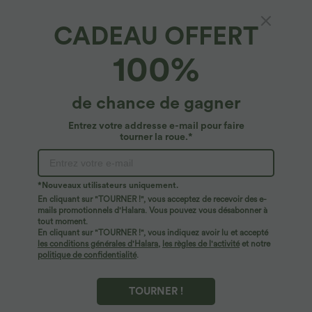
CADEAU OFFERT
100%
$44.95 USD
$44.95 USD
de chance de gagner
2 POUR 69,90€, 3 POUR 99,90€
-20% sur le 2ème, -25% sur le 3ème
Pantalon Tailleur Large Fluide Halara
Robe fluide midi de villégiature sans
Entrez votre addresse e-mail pour faire
Flex™ Gaufré Taille Haute Poches
manches, encolure carrée, dos nu croisé,
tourner la roue.*
+21
Latérales
fronces et soutien-gorge intégré
*Nouveaux utilisateurs uniquement.
En cliquant sur "TOURNER !", vous acceptez de recevoir des e-
mails promotionnels d'Halara. Vous pouvez vous désabonner à
tout moment.
En cliquant sur "TOURNER !", vous indiquez avoir lu et accepté
les conditions générales d'Halara
,
les règles de l'activité
et notre
politique de confidentialité
.
TOURNER !