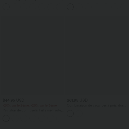
taille haute effet délavé avec poches
poches zippées
$44.95 USD
$61.95 USD
-20% sur le 2ème, -25% sur le 3ème
Combinaison de vacances à pois, dos
nu halter, coussinets amovibles, poches
Pantalon de golf fuselé, taille mi-haute,
et accès facile Easy Peasy
cordon, ourlet courbé, séchage rapide,
+2
avec poches—UPF40+