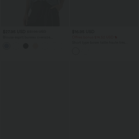
$27.95 USD
$16.95 USD
$31.95 USD
Blouse esprit bureau oversize
Offres bonus $14.52 USD
défroissage facile, col V et manches
Short type boxer taille haute très
+1
courtes
extensible et doux pour la détente