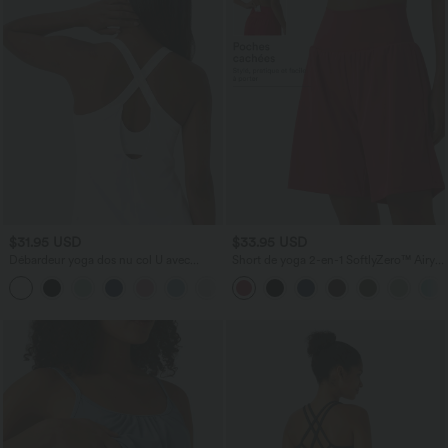
$31.95 USD
$33.95 USD
Débardeur yoga dos nu col U avec
Short de yoga 2-en-1 SoftlyZero™ Airy
bretelles croisées, ourlet arrondi et effet
taille très haute effet frais InstantCool
frais InstantCool, protection solaire
22,8 cm avec poches
UPF50+