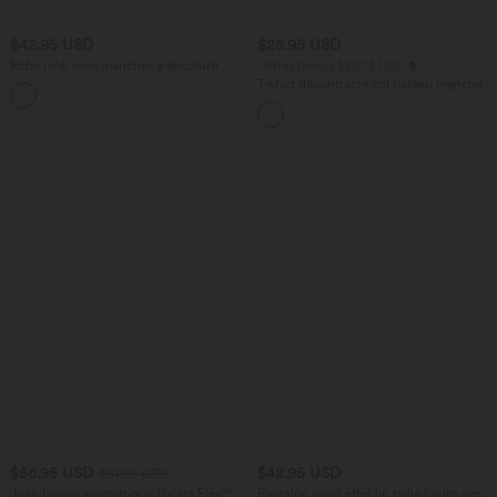
$42.95 USD
$25.95 USD
Robe midi sans manches à encolure
Offres bonus $20.13 USD
arrondie avec coussinets amovibles et
T-shirt décontracté col bateau manches
ourlet à volants
courtes coton
$56.95 USD
$42.95 USD
$61.95 USD
Jean baggy asymétrique Halara Flex™
Pantalon capri effet lin taille haute avec