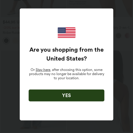
$44.95 USD
$31.95 USD
-20% sur le 2ème, -25% sur le 3ème
Short de yoga SoftlyZero™ Airy 2-en-1
taille très haute avec poches et effet frais
Robe fluide midi de villégiature sans
InstantCool 17,5 cm
manches, encolure carrée, dos nu croisé,
fronces et soutien-gorge intégré
Are you shopping from the
United States
?
Or
Stay here
, after choosing this option, some
products may no longer be available for delivery
to your location.
YES