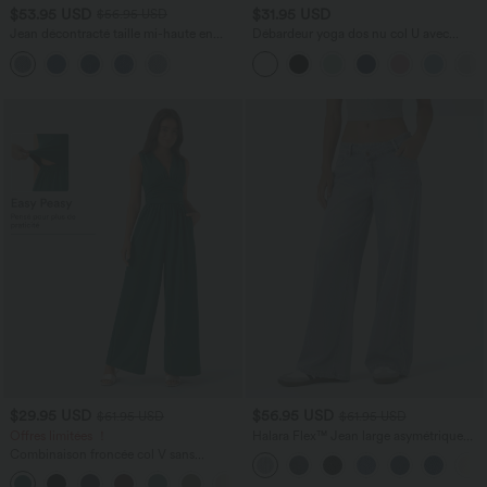
$53.95 USD
$31.95 USD
$56.95 USD
Jean décontracté taille mi-haute en
Débardeur yoga dos nu col U avec
lyocell drapé avec cordon de serrage et
bretelles croisées, ourlet arrondi et effet
poches
frais InstantCool, protection solaire
UPF50+
$29.95 USD
$56.95 USD
$61.95 USD
$61.95 USD
Offres limitées ！
Halara Flex™ Jean large asymétrique
taille basse avec bouton, fermeture
Combinaison froncée col V sans
éclair et poches multiples, délavé et
manches avec poches - Easy Peasy
extensible en maille
+7