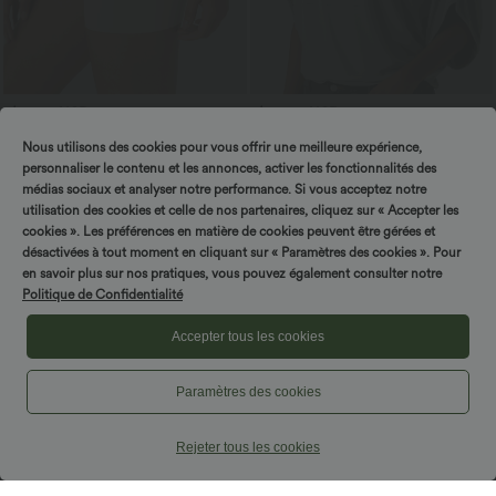
$16.95 USD
$33.95 USD
Offres bonus $14.52 USD
Top casual relaxed col rond à manches
Nous utilisons des cookies pour vous offrir une meilleure expérience,
chauve-souris
Short type boxer taille haute très
extensible et doux pour la détente
personnaliser le contenu et les annonces, activer les fonctionnalités des
médias sociaux et analyser notre performance. Si vous acceptez notre
utilisation des cookies et celle de nos partenaires, cliquez sur « Accepter les
cookies ». Les préférences en matière de cookies peuvent être gérées et
désactivées à tout moment en cliquant sur « Paramètres des cookies ». Pour
en savoir plus sur nos pratiques, vous pouvez également consulter notre
Politique de Confidentialité
Accepter tous les cookies
Paramètres des cookies
Rejeter tous les cookies