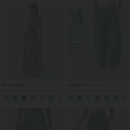
$44.95 USD
$56.95 USD
$61.95 USD
Robe longue fluide fendue avec poches
Jean Barrel 7/8 taille basse Halara Flex™
latérales, dos nu et effet torsadé
avec poches zippées
+8