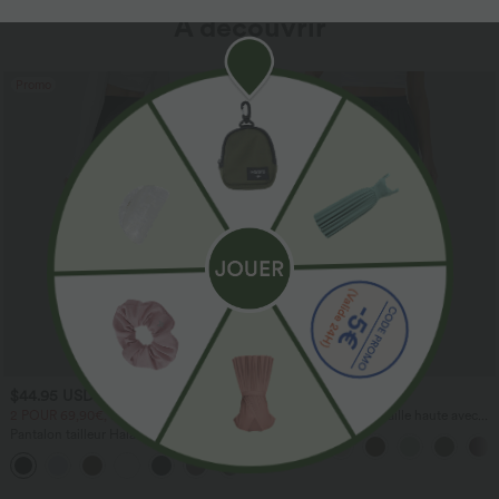
À découvrir
Promo
$44.95 USD
$41.95 USD
2 POUR 69,90€, 3 POUR 99,90€
Pantalon large fluide taille haute avec
cordon de serrage, poches latérales et
Pantalon tailleur Halara Flex™
aspect lin
DayStretch coupe droite taille haute
+23
avec poches