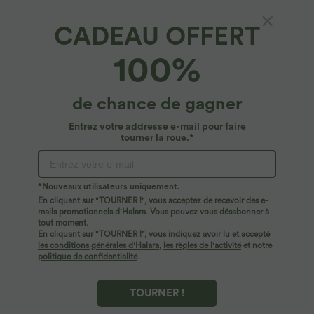
CADEAU OFFERT
100%
de chance de gagner
Entrez votre addresse e-mail pour faire
tourner la roue.*
Oops!
Nous ne semblons pas pouvoir trouver la page que
*Nouveaux utilisateurs uniquement.
vous recherchez.
En cliquant sur "TOURNER !", vous acceptez de recevoir des e-
mails promotionnels d'Halara. Vous pouvez vous désabonner à
tout moment.
Acheter plus
En cliquant sur "TOURNER !", vous indiquez avoir lu et accepté
les conditions générales d'Halara
,
les règles de l'activité
et notre
politique de confidentialité
.
TOURNER !