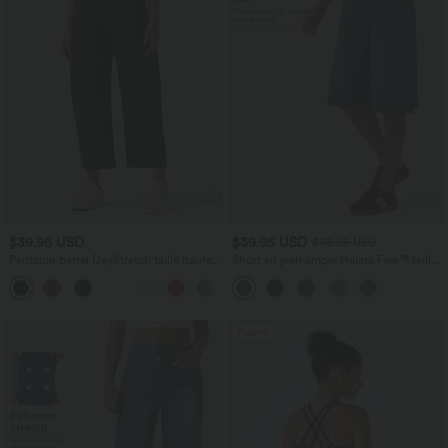
$39.95 USD
$39.95 USD
$42.95 USD
Pantalon barrel DayStretch taille haute
Short en jean ample Halara Flex™ taille
avec poches
haute croisé gainant décontracté avec
+5
poches
Promo