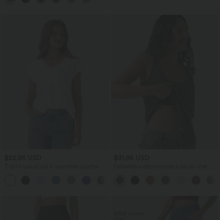
$22.95 USD
$31.95 USD
T-shirt casual col V manches courtes
Débardeur décontracté à col en U et
brassière intégrée
+9