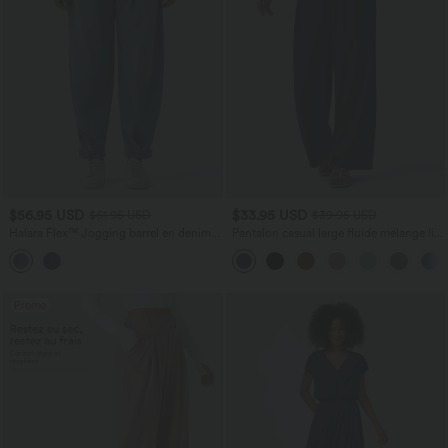
$56.95 USD
$33.95 USD
$61.95 USD
$39.95 USD
Halara Flex™ Jogging barrel en denim
Pantalon casual large fluide mélange lin
taille mi-haute avec poches
taille haute avec cordon de serrage et
poches
Promo