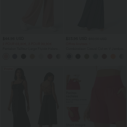
$44.95 USD
$23.95 USD
$50.95 USD
2 POUR 69,90€, 3 POUR 99,90€
Offres limitées ！
Pantalon Tailleur Large Fluide Halara
Combinaison Casual Col en V Jambes
Flex™ Gaufré Taille Haute Poches
Large Plissée Manches Courtes Poche
+21
Latérales
Latérale Gaufrée Fluide
Promo