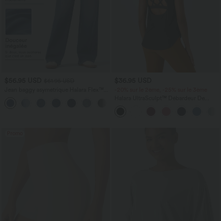
$56.95 USD
$36.95 USD
$61.95 USD
Jean baggy asymétrique Halara Flex™
-20% sur le 2ème, -25% sur le 3ème
taille haute effet délavé avec poches
Halara UltraSculpt™ Débardeur De
Course à Col en U Dos Nu Ourlet
Incurvé Croisé
Promo