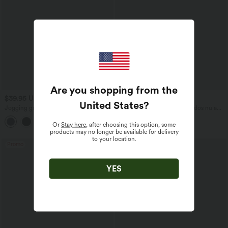
Are you shopping from the
$39.95 USD
$42.95 USD
United States
?
Jogging gainant taille haute avec
Robe de yoga courte 2-en-1 dos nu à
cordon de serrage intérieur et séchage
nouer Softlyzero™ Airy Cool Touch
rapide avec poches Breezeful™
avec poche latérale - UPF50+
Or
Stay here
, after choosing this option, some
products may no longer be available for delivery
to your location.
Promo
Promo
YES