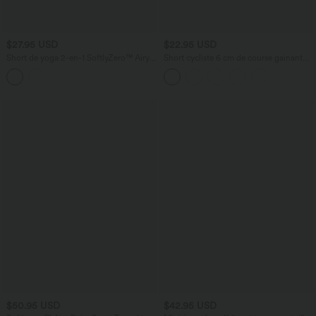
$27.95 USD
$22.95 USD
Short de yoga 2-en-1 SoftlyZero™ Airy
Short cycliste 6 cm de course gainant
effet frais InstantCool taille haute 7,5 cm
taille haute avec fronces et séchage
avec poches
rapide SoftlyZero™
$50.95 USD
$42.95 USD