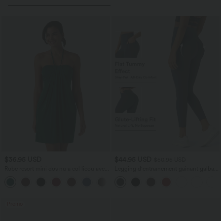
$36.95 USD
$44.95 USD
$50.95 USD
Robe resort mini dos nu à col licou avec
Legging d'entraînement gainant galbant
lien noué dans le dos et poches
taille haute avec effet scrunch et poches
+5
Halara UltraSculpt™
Promo