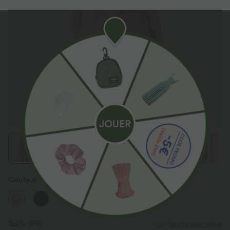
Couleur
Rosette
Taille
(FR)
Guide des tailles