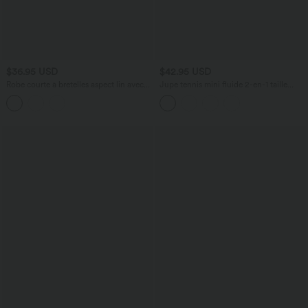
$36.95 USD
$42.95 USD
Robe courte à bretelles aspect lin avec
Jupe tennis mini fluide 2-en-1 taille
laçage décoratif et poches
haute imprimé léopard avec liens
latéraux et poche