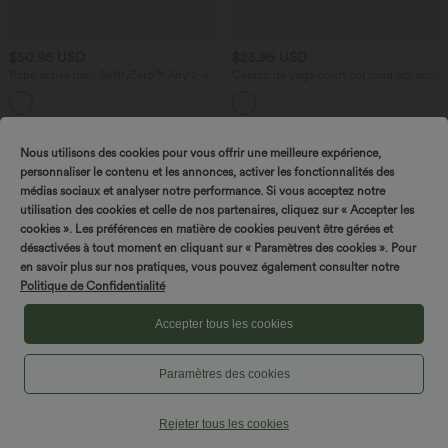
$50.95 USD
$25.95 USD
Robe active mini SoftlyZero™ Airy 2-en-
Caraco de yoga court col rond échancré
1 avec maintien intégré, poches et
avec brassière intégrée et ourlet croisé
design accès facile Easy Peasy
Nous utilisons des cookies pour vous offrir une meilleure expérience,
personnaliser le contenu et les annonces, activer les fonctionnalités des
médias sociaux et analyser notre performance. Si vous acceptez notre
utilisation des cookies et celle de nos partenaires, cliquez sur « Accepter les
cookies ». Les préférences en matière de cookies peuvent être gérées et
désactivées à tout moment en cliquant sur « Paramètres des cookies ». Pour
en savoir plus sur nos pratiques, vous pouvez également consulter notre
Politique de Confidentialité
Accepter tous les cookies
Paramètres des cookies
Rejeter tous les cookies
$22.95 USD
$25.95 USD
Brassière yoga SoftlyZero™ Airy
Débardeur yoga court col V rembourré