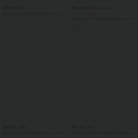
$31.95 USD
$35.95 USD
$50.95 USD
Top yoga sport séchage rapide une
Offres limitées ！
épaule manches longues trous pouces
Softlyzero™ Plush Robe Sport Dos Nu -
ourlet arrondi haut-bas
Édition Easy Peasy
$44.95 USD
$44.95 USD
Robe longue à bretelles avec col U, dos
Pantalon Tailleur Large Taille Haute avec
nu, fente et coupe fluide
Bouton et Poches