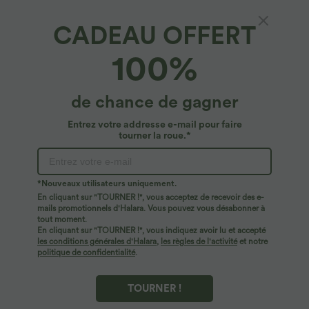
CADEAU OFFERT
Robe courte aspect lin décolletée en V pour
100%
les vacances, à bretelles réglables, dos nu
avec lien à nouer et poches latérales
4.5
(
20
)
de chance de gagner
$39.95 USD
Entrez votre addresse e-mail pour faire
tourner la roue.*
*Nouveaux utilisateurs uniquement.
En cliquant sur "TOURNER !", vous acceptez de recevoir des e-
mails promotionnels d'Halara. Vous pouvez vous désabonner à
tout moment.
En cliquant sur "TOURNER !", vous indiquez avoir lu et accepté
les conditions générales d'Halara
,
les règles de l'activité
et notre
politique de confidentialité
.
TOURNER !