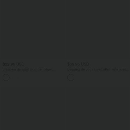
$22.95 USD
$39.95 USD
Brassière de sport maintien léger
Legging de yoga rayé taille haute avec
bretelles froncées doubles bonnets A-D
cordon de serrage et poches
+1
OneForm Seamless Flow