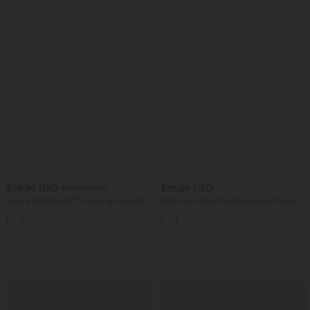
$36.95 USD
$36.95 USD
$42.95 USD
Halara UltraSculpt™ Legging évasé de
Robe mini décontractée asymétrique
yoga taille haute en V avec dentelle
une épaule avec détails froncés, effet
contrastée et poches
ventre plat et short intégré