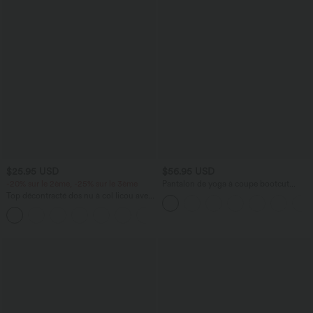
$25.95 USD
$56.95 USD
-20% sur le 2ème, -25% sur le 3ème
Pantalon de yoga à coupe bootcut
gainant galbant taille haute avec effet
Top décontracté dos nu à col licou avec
scrunch et poches Halara UltraSculpt™
lien dans le dos
+1