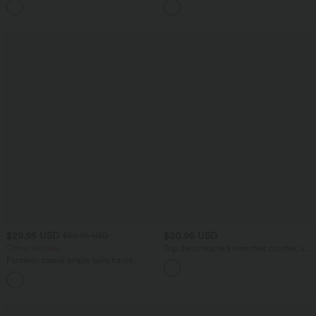
$29.95 USD
$20.95 USD
$50.95 USD
Offres limitées ！
Top décontracté à manches courtes, une
épaule dénudée et fronces
Pantalon casual ample taille haute
aspect lin avec ceinture et poches