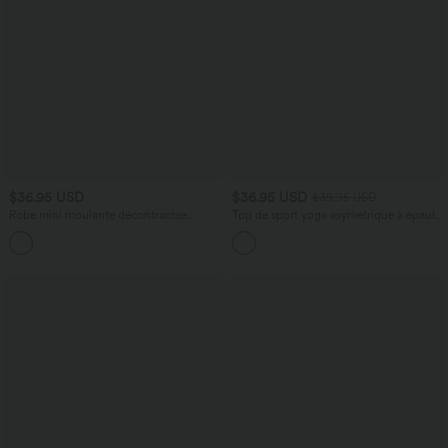
$36.95 USD
$36.95 USD
$39.95 USD
Robe mini moulante décontractée
Top de sport yoga asymétrique à épaule
asymétrique manches courtes froncée
dénudée manches courtes ourlet arrondi
et coupe asymétrique à séchage rapide
– Soutien-gorge intégré