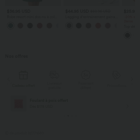
$36.95 USD
$44.95 USD
$25.95
$50.95 USD
Robe resort mini dos nu à col
Legging d'entraînement gainant
-20% sur 
licou avec lien noué dans le dos
galbant taille haute avec effet
3ème
+5
et poches
scrunch et poches Halara
Top décon
UltraSculpt™
licou avec
Nos offres
Livraison
Paiement
s
Cadeau offert
Promotions
Ca
gratuite
différé
Foulard à pois offert
Dès $178 USD
ID de produit 02771680