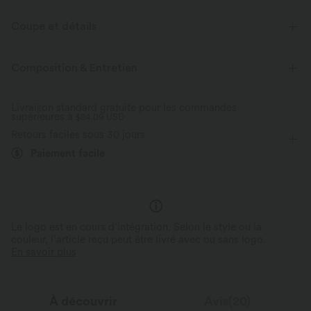
Coupe et détails
Pour : les séjours en resort et les activités décontractées
Composition & Entretien
Soutien-gorge intégré
Col V
Lacets
Enfilable
Livraison standard gratuite pour les commandes
supérieures à
Cravate
$84.09 USD
Mini
Sans manches
Retours faciles sous 30 jours
Paiement facile
Le logo est en cours d’intégration. Selon le style ou la
couleur, l’article reçu peut être livré avec ou sans logo.
En savoir plus
À découvrir
Avis(20)