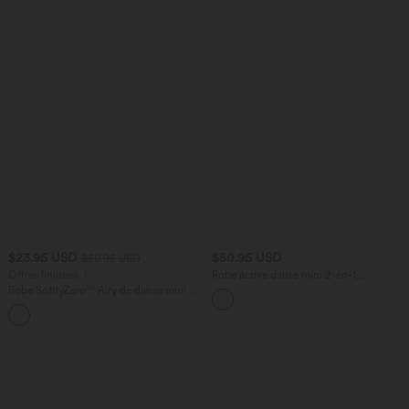
$23.95 USD
$50.95 USD
$50.95 USD
Offres limitées ！
Robe active danse mini 2-en-1
Breezeful™ dos nu avec liens dos
Robe SoftlyZero™ Airy de danse mini 2-
séchage rapide et poche latérale -
en-1 dos nu, col U, bretelles croisées,
Édition Easy Peasy
+9
poches latérales et effet frais
InstantCool, accès facile Easy Peasy