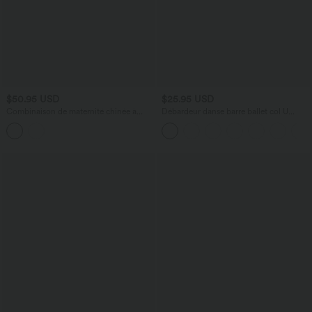
$50.95 USD
$25.95 USD
Combinaison de maternité chinée à
Débardeur danse barre ballet col U
jambes larges avec poches et accès
croisé A-D
facile Easy Peasy