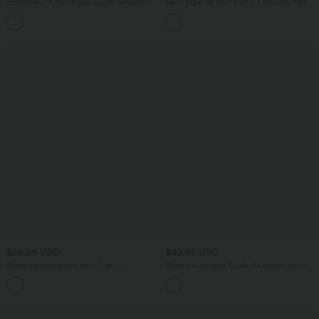
Softlyzero™ Airy Robe Sport Torsadée
Mini-jupe de golf 2 en 1 à rayures, taille
Dos Nu Édition Easy Peasy
ultra haute, effet ventre plat, ourlet
+18
arrondi et poches
$56.95 USD
$42.95 USD
Robe décontractée mini 2-en-1
Robe mi-longue fluide de soirée dos nu
Softlyzero™ Plush à col carré style
croisé avec fente, ourlet à volants et
corset avec poche
soutien-gorge intégré