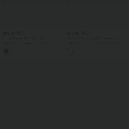
$22.95 USD
$36.95 USD
Offres bonus $20.13 USD
-20% sur le 2ème, -25% sur le 3ème
Débardeur de yoga dos nageur froncé
Halara UltraSculpt™ Débardeur De
col rond
Course à Col en U Dos Nu Ourlet
+2
Incurvé Croisé