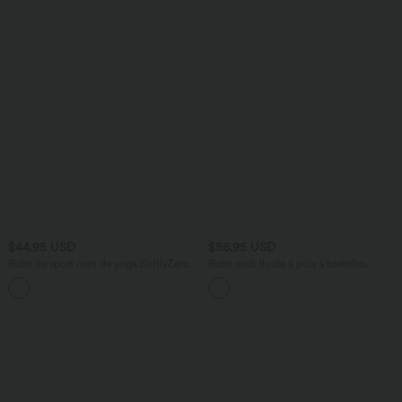
$44.95 USD
$56.95 USD
Robe de sport mini de yoga SoftlyZero™
Robe midi fluide à pois à bretelles
Airy 2-en-1 effet frais InstantCool col
croisées dos nu col carré sans manches
+3
rond à manches courtes, demi-zip et
froncée avec soutien-gorge intégré
poches, accès facile Easy Peasy