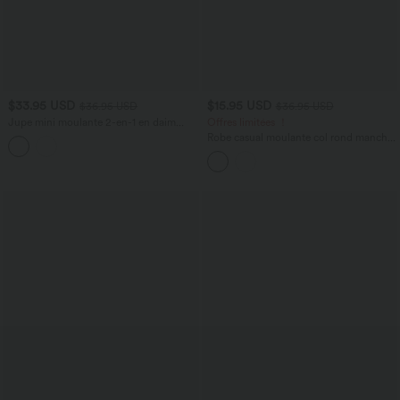
$33.95 USD
$15.95 USD
$36.95 USD
$36.95 USD
Jupe mini moulante 2-en-1 en daim
Offres limitées ！
ventre plat, taille haute, fronces, ourlet
Robe casual moulante col rond manches
arrondi — version longue
courtes longueur mini allongée