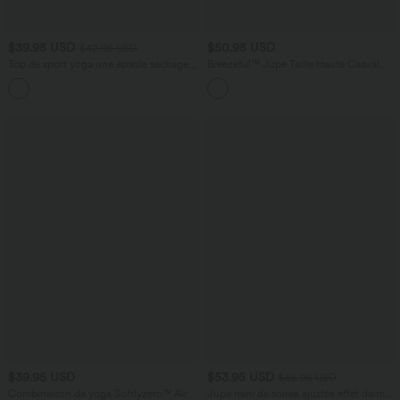
$39.95 USD
$50.95 USD
$42.95 USD
Top de sport yoga une épaule séchage
Breezeful™ Jupe Taille Haute Casual
rapide ourlet arrondi asymétrique
Maxi Séchage Rapide Fluide Fente
+3
manches longues avec trous pouces -
Plissée 2 en 1
Brassière intégrée
$39.95 USD
$53.95 USD
$56.95 USD
Combinaison de yoga Softlyzero™ Airy
Jupe mini de soirée ajustée effet daim