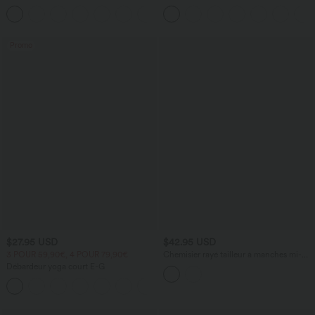
avec col U, manches courtes et poches
taille haute croisée 2-en-1 à franges
+3
latérales - Édition Easy Peasy
Promo
$27.95 USD
$42.95 USD
3 POUR 59,90€, 4 POUR 79,90€
Chemisier rayé tailleur à manches mi-
longues et ourlet arrondi
Débardeur yoga court E-G