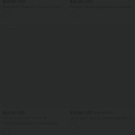
$44.95 USD
$42.95 USD
Breezeful™ Robe Mi-Longue Col en V
Pantalon tailleur légèrement évasé taille
Manches Courtes Poche Latérale Nouée
haute avec poches arrière Halara Flex™
+8
au Dos Séchage Rapide
Promo
$22.95 USD
$33.95 USD
$36.95 USD
Offres bonus $20.13 USD
Short resort 12,5 cm taille haute effet lin
avec ourlet roulotté et poches
T-shirt décontracté col V manches
courtes coupe courte