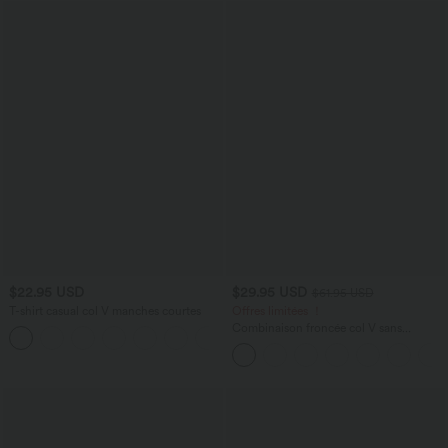
$22.95 USD
$29.95 USD
$61.95 USD
T-shirt casual col V manches courtes
Offres limitées ！
Combinaison froncée col V sans
+9
manches avec poches - Easy Peasy