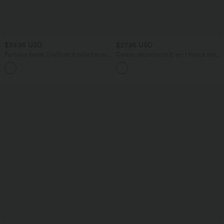
$39.95 USD
$27.95 USD
Pantalon barrel DayStretch taille haute
Caraco décontracté 2-en-1 froncé avec
avec poches
brassière intégrée bretelles réglables
+5