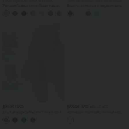
2 POUR 69,90€, 3 POUR 99,90€
-20% sur le 2ème, -25% sur le 3ème
Pantalon Tailleur Large Fluide Halara
Robe fluide midi de villégiature sans
Flex™ Gaufré Taille Haute Poches
manches, encolure carrée, dos nu croisé,
+21
Latérales
fronces et soutien-gorge intégré
$31.95 USD
$53.95 USD
$56.95 USD
Short de yoga SoftlyZero™ Airy 2-en-1
Jean décontracté taille mi-haute en
taille très haute avec poches et effet frais
lyocell drapé avec cordon de serrage et
+23
InstantCool 17,5 cm
poches