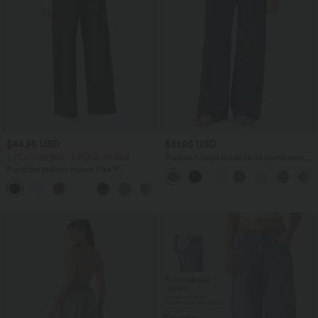
$44.95 USD
$41.95 USD
2 POUR 69,90€, 3 POUR 99,90€
Pantalon large fluide taille haute avec
cordon de serrage, poches latérales et
Pantalon tailleur Halara Flex™
aspect lin
DayStretch coupe droite taille haute
+23
avec poches