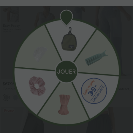
$67.95 USD
$56.95 USD
Combinaison sans manches col V à
Jean bootcut Halara Flex™ décontracté
rayures avec brassière intégrée et
ventre plat, taille haute, croisé, à
poches – Édition Easy Peasy
empiècements, à poches
Promo