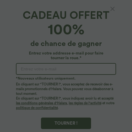
taille haute avec poches Halara
sans couture OneForm Seamless Flow
+15
UltraSculpt™
CADEAU OFFERT
100%
de chance de gagner
Entrez votre addresse e-mail pour faire
tourner la roue.*
*Nouveaux utilisateurs uniquement.
En cliquant sur "TOURNER !", vous acceptez de recevoir des e-
mails promotionnels d'Halara. Vous pouvez vous désabonner à
tout moment.
En cliquant sur "TOURNER !", vous indiquez avoir lu et accepté
$44.95 USD
$35.95 USD
$39.95 USD
les conditions générales d'Halara
,
les règles de l'activité
et notre
Salopette décontractée à carreaux
Offres limitées ！
politique de confidentialité
.
aspect lin avec poches
Pantalon coupe droite taille haute
DayStretch avec poches
TOURNER !