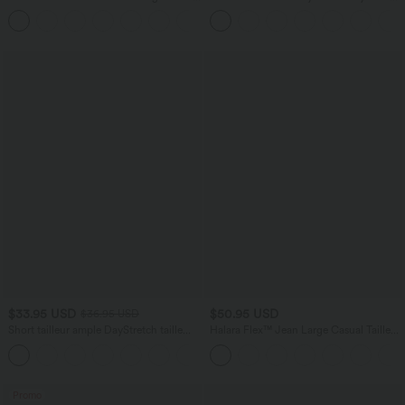
froncée bretelles ajustables avec poches
à effet frais InstantCool, brassière
+10
- Easy Peasy
intégrée, dos nu croisé à lacets,
légèrement plissée pour invitée de
mariage et demoiselle d'honneur
$33.95 USD
$50.95 USD
$36.95 USD
Short tailleur ample DayStretch taille
Halara Flex™ Jean Large Casual Taille
haute 17,5 cm avec poches
Haute Poches Multiples Tricot
+4
Extensible Délavé
Promo