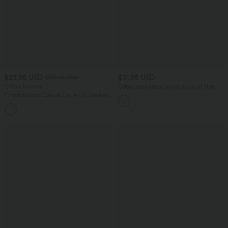
$23.95 USD
$31.95 USD
$50.95 USD
Offres limitées ！
Débardeur décontracté à col en U et
brassière intégrée
Combinaison Casual Col en V Jambes
Large Plissée Manches Courtes Poche
+5
Latérale Gaufrée Fluide