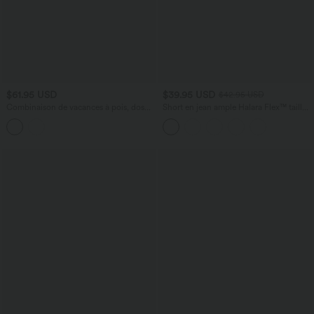
$61.95 USD
$39.95 USD
$42.95 USD
Combinaison de vacances à pois, dos
Short en jean ample Halara Flex™ taille
nu halter, coussinets amovibles, poches
haute croisé gainant décontracté avec
et accès facile Easy Peasy
poches