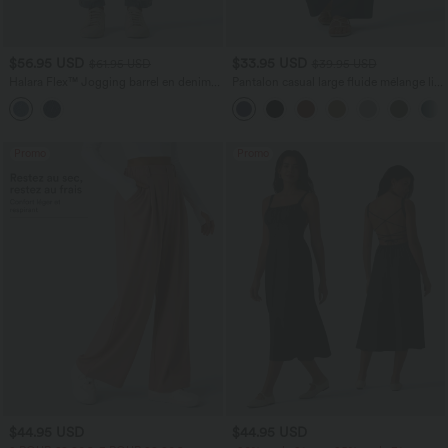
$56.95 USD
$33.95 USD
$61.95 USD
$39.95 USD
Halara Flex™ Jogging barrel en denim
Pantalon casual large fluide mélange lin
taille mi-haute avec poches
taille haute avec cordon de serrage et
poches
Promo
Promo
$44.95 USD
$44.95 USD