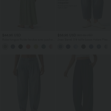
$44.95 USD
$56.95 USD
$61.95 USD
Robe longue fluide fendue avec poches
Jean Barrel 7/8 taille basse Halara Flex™
latérales, dos nu et effet torsadé
avec poches zippées
+8