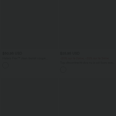
$50.95 USD
$25.95 USD
Halara Flex™ Jean barrel coupe
-20% sur le 2ème, -25% sur le 3ème
tonneau taille mi-haute avec poches
Top décontracté dos nu à col licou avec
lien dans le dos