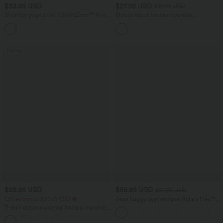
$33.95 USD
$27.95 USD
$31.95 USD
Short de yoga 2-en-1 SoftlyZero™ Airy
Blouse esprit bureau oversize
taille très haute effet frais InstantCool
défroissage facile, col V et manches
+10
22,8 cm avec poches
courtes
Promo
$25.95 USD
$56.95 USD
$61.95 USD
Offres bonus $20.13 USD
Jean baggy asymétrique Halara Flex™
taille haute effet délavé avec poches
T-shirt décontracté col bateau manches
courtes coton