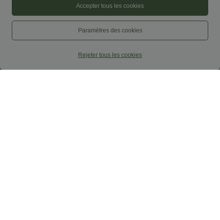
Accepter tous les cookies
Paramètres des cookies
Rejeter tous les cookies
$56.95 USD
$22.95 USD
Pantalon large fluide taille haute en lin
Haut casual col carré manches courtes
mélangé avec poches et liens latéraux