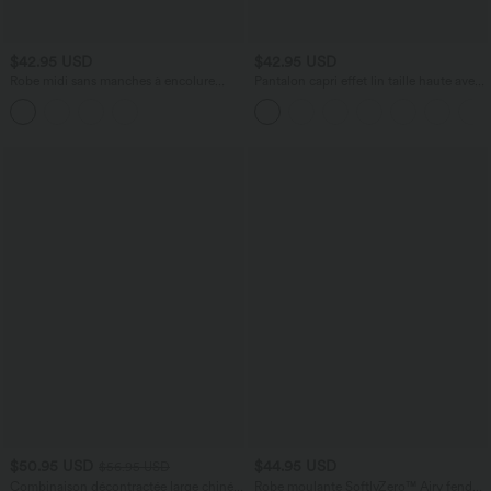
$42.95 USD
$42.95 USD
Robe midi sans manches à encolure
Pantalon capri effet lin taille haute avec
arrondie avec coussinets amovibles et
poches zippées
ourlet à volants
$50.95 USD
$44.95 USD
$56.95 USD
Combinaison décontractée large chinée
Robe moulante SoftlyZero™ Airy fendue