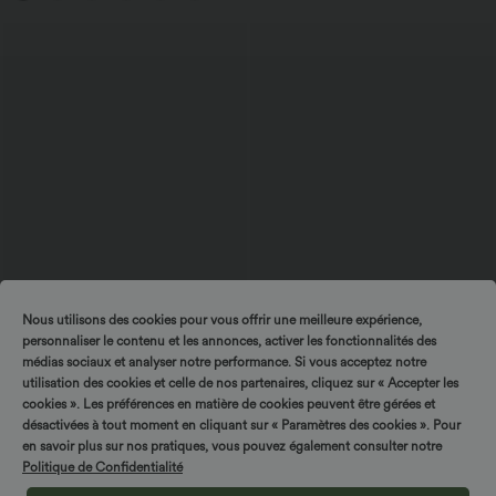
Nous utilisons des cookies pour vous offrir une meilleure expérience,
personnaliser le contenu et les annonces, activer les fonctionnalités des
$50.95 USD
$33.95 USD
médias sociaux et analyser notre performance. Si vous acceptez notre
Pantalon taille haute coupe droite effet
Bermuda Large Fluide Taille Haute avec
lin avec poches
Plis et Poches Latérales en Lin
utilisation des cookies et celle de nos partenaires, cliquez sur « Accepter les
+5
Synthétique
cookies ». Les préférences en matière de cookies peuvent être gérées et
désactivées à tout moment en cliquant sur « Paramètres des cookies ». Pour
en savoir plus sur nos pratiques, vous pouvez également consulter notre
Politique de Confidentialité