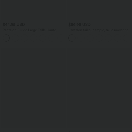
$44.95 USD
$56.95 USD
Pantalon Fluide Large Taille Haute
Pantalon tailleur ample, taille moyenne,
Poches Latérales Palazzo Solide Casual
coupe barrel, à poches
+5
Linen-Feel