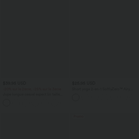
$39.95 USD
$25.95 USD
-20% sur le 2ème, -25% sur le 3ème
Short yoga 2-en-1 SoftlyZero™ Airy
effet frais InstantCool taille très haute
Jupe longue casual aspect lin taille
12,5 cm avec poches, longueur allongée
haute avec cordon de serrage
Promo