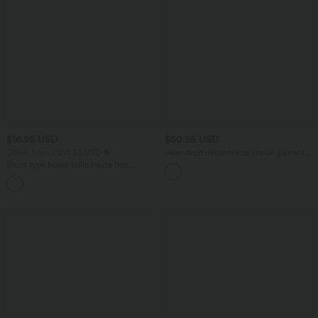
$16.95 USD
$50.95 USD
Offres bonus $14.52 USD
Jean droit décontracté croisé gainant
taille haute avec poches Halara Flex™
Short type boxer taille haute très
extensible et doux pour la détente