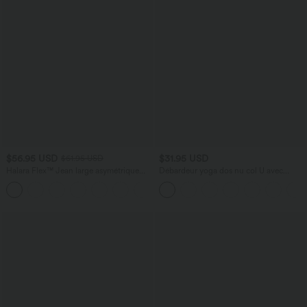
$56.95 USD
$31.95 USD
$61.95 USD
Halara Flex™ Jean large asymétrique
Débardeur yoga dos nu col U avec
taille basse avec bouton, fermeture
bretelles croisées, ourlet arrondi et effet
+5
éclair et poches multiples, délavé et
frais InstantCool, protection solaire
extensible en maille
UPF50+