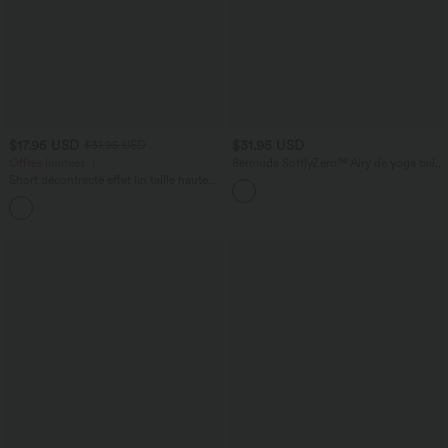
$17.95 USD
$31.95 USD
$31.95 USD
Offres limitées ！
Bermuda SoftlyZero™ Airy de yoga taille
haute avec poches multiples et effet
Short décontracté effet lin taille haute
frais InstantCool
avec cordon de serrage et poches
latérales