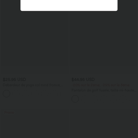
$25.95 USD
$44.95 USD
Débardeur de yoga col rond froncé,
-20% sur le 2ème, -25% sur le 3ème
tissu rafraîchissant - Protection UPF50+
Pantalon de golf fuselé, taille mi-haute,
+16
cordon, ourlet courbé, séchage rapide,
avec poches—UPF40+
Promo