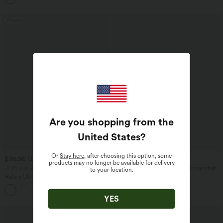
Promo
Are you shopping from the
United States
?
Or
Stay here
, after choosing this option, some
$36.95 USD
$33.95 USD
products may no longer be available for delivery
-20% sur le 2ème, -25% sur le 3ème
Top casual relaxed col rond à manches
to your location.
chauve-souris
Halara UltraSculpt™ Débardeur De
Course à Col en U Dos Nu Ourlet
+11
Incurvé Croisé
YES
Promo