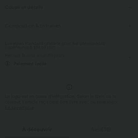
Coupe et détails
Pour : le yoga, le pilates et les activités décontractées
Composition & Entretien
Avec short intérieur séparé
Soutien-gorge intégré
Livraison standard gratuite pour les commandes
supérieures à
Poche latérale
$84.09 USD
Col en U
Mesh respirant
Mini
Retours faciles sous 30 jours
Sans manches
Élasticité quatre directions
Paiement facile
Le logo est en cours d’intégration. Selon le style ou la
couleur, l’article reçu peut être livré avec ou sans logo.
En savoir plus
À découvrir
Avis(30)