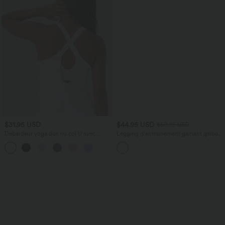
$31.95 USD
$44.95 USD
$50.95 USD
Débardeur yoga dos nu col U avec
Legging d'entraînement gainant galbant
bretelles croisées, ourlet arrondi et effet
taille haute avec effet scrunch et poches
frais InstantCool, protection solaire
Halara UltraSculpt™
UPF50+