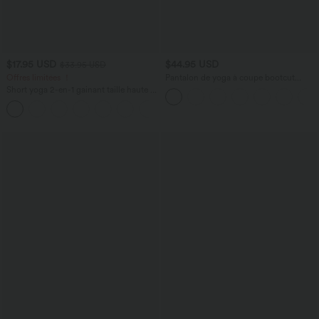
$17.95 USD
$44.95 USD
$33.95 USD
Offres limitées ！
Pantalon de yoga à coupe bootcut
gainant taille haute avec poches Halara
Short yoga 2-en-1 gainant taille haute à
UltraSculpt™
pois réfléchissants, ourlet arrondi croisé
et œillets avec poches