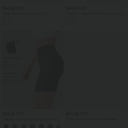
$56.95 USD
$41.95 USD
Robe décontractée mini 2-en-1
Pantalon large fluide taille haute avec
Softlyzero™ Plush à col carré style
cordon de serrage, poches latérales et
corset avec poche
aspect lin
$36.95 USD
$50.95 USD
Legging de yoga gainant taille haute
Robe nuisette mini avec brassière
chiné à séchage rapide avec poches
intégrée et dentelle contrastante en
+5
Halara UltraSculpt™
SoftlyZero™ Airy à effet frais