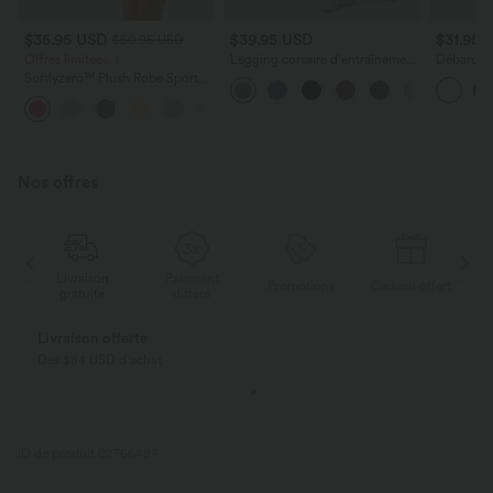
$35.95 USD
$39.95 USD
$31.95 
$50.95 USD
Offres limitées ！
Legging corsaire d'entraînement
Débardeur
gainant taille haute avec poches
avec brete
Softlyzero™ Plush Robe Sport
Halara UltraSculpt™
arrondi et
Dos Nu - Édition Easy Peasy
protectio
+29
Nos offres
Livraison
Paiement
ert
Promotions
Cadeau offert
gratuite
différé
Livraison offerte
Dès $84 USD d'achat
ID de produit 02766497