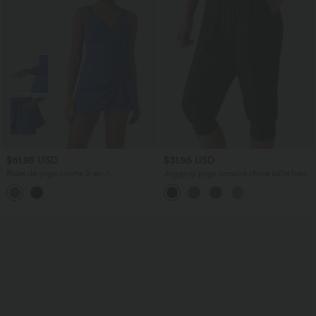
$61.95 USD
$31.95 USD
Robe de yoga courte 2-en-1
Jogging yoga corsaire chiné taille haute
SoftlyZero™ Plush col V avec brassière
à fronces avec poches
intégrée, liens latéraux et poches –
Édition Easy Peasy