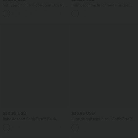
Softlyzero™ Plush Robe Sport Dos Nu
Haut décontracté col rond manches
et Douce - Longue Plus - Édition Easy
raglan
+10
Peasy
$50.95 USD
$36.95 USD
Robe de sport SoftlyZero™ Plush
Jupe de golf mini 2-en-1 SoftlyZero™
longueur étendue édition Easy Peasy E-
Airy taille haute croisée à effet frais
+1
G
InstantCool avec ourlet en dentelle et
poches, protection solaire UPF50+