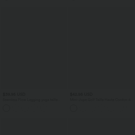
– Soutien-gorge intégré
$39.95 USD
$42.95 USD
Seamless Flow Legging yoga taille
Mini-Jupe Golf Taille Haute Cordon de
haute gainant et sculptant
Serrage Poches Latérales Ourlet Courbé
2 en 1