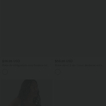
$36.95 USD
$56.95 USD
Robe de villégiature mini fluide à col
Robe-short 2-en-1 mini de danse active
licol et boutonnage
avec dos nu, détail torsadé, dentelle et
poches-Easy Peasy