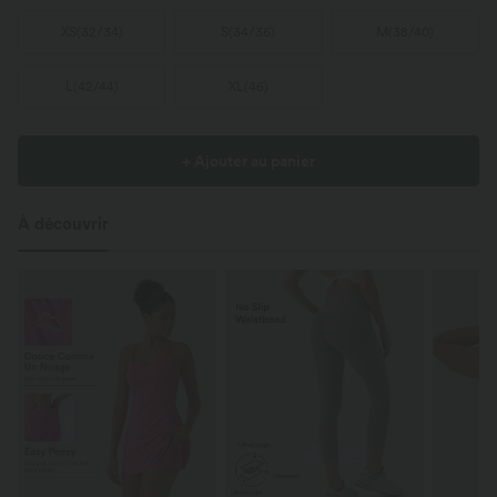
XS
(
32/34
)
S
(
34/36
)
M
(
38/40
)
L
(
42/44
)
XL
(
46
)
+ Ajouter au panier
À découvrir