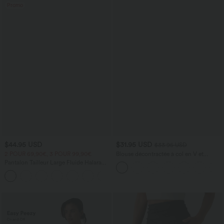
Promo
$44.95 USD
$31.95 USD
$33.95 USD
2 POUR 69,90€, 3 POUR 99,90€
Blouse décontractée à col en V et
manches courtes bouffantes
Pantalon Tailleur Large Fluide Halara
Flex™ Gaufré Taille Haute Poches
+21
Latérales