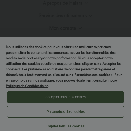
À propos de Halara
Service des utilisateurs
Découvrir Halara
Mon compte
Chat en direct
Innovation textile
Liens utiles
Connexion ou inscription
Nous utilisons des cookies pour vous offrir une meilleure expérience,
Nous contacter
personnaliser le contenu et les annonces, activer les fonctionnalités des
Blog
Programme partenaire
médias sociaux et analyser notre performance. Si vous acceptez notre
utilisation des cookies et celle de nos partenaires, cliquez sur « Accepter les
Mes commandes
cookies ». Les préférences en matière de cookies peuvent être gérées et
Envois et douane
désactivées à tout moment en cliquant sur « Paramètres des cookies ». Pour
en savoir plus sur nos pratiques, vous pouvez également consulter notre
Suivre ma commande
Politique de Confidentialité
Politique de retour
|
Copyright © 2026 Halara
Politique de Confidentialité
Accepter tous les cookies
|
Politique relative aux cookies
Politique relative aux coupons
FAQs
|
|
Conditions générales
Déclaration d'accessibilité
Paramètres des cookies
Paramètres des cookies
Plan du site
Rejeter tous les cookies