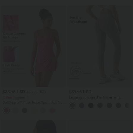
$35.95 USD
$39.95 USD
$50.95 USD
Offres limitées ！
Legging corsaire d'entraînement
gainant taille haute avec poches Halara
Softlyzero™ Plush Robe Sport Dos Nu -
UltraSculpt™
Édition Easy Peasy
+29