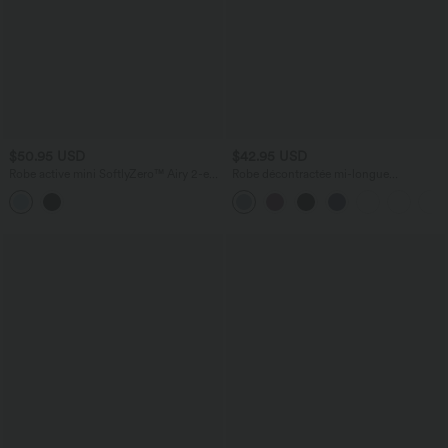
$50.95 USD
$42.95 USD
Robe active mini SoftlyZero™ Airy 2-en-
Robe décontractée mi-longue
1 avec maintien intégré, poches et
Breezeful™ dos nageur poche latérale
design accès facile Easy Peasy
fluide asymétrique séchage rapide A-C