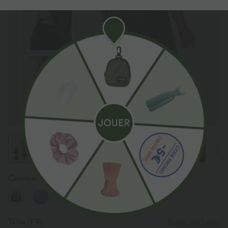
Couleur
Deep Gray Texture
Taille
(FR)
Guide des tailles