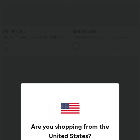
$31.95 USD
$56.95 USD
Shorts Running 7,5cm 2 en1 Taille Mi-
Robe de sport yoga mini 2-pièces
Haute Cordon de Serrage Empiècement
SoftlyZero™ Plush à découpes avec
+2
Mesh Contrastant
poche A-C
Are you shopping from the
United States
?