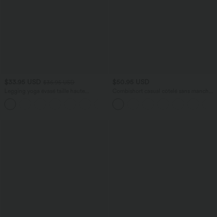
$33.95 USD
$50.95 USD
$36.95 USD
Legging yoga évasé taille haute
Combishort casual côtelé sans manches
DayStretch avec poches
col V, fronces et soutien-gorge intégré,
+6
avec poches – Easy Peasy