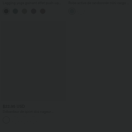
Legging yoga gainant effet push-up
Robe active de randonnée mini cargo à
taille moyenne sans couture OneForm
encolure U, bretelles ajustables et
Seamless Flow
poches
$22.95 USD
Débardeur de sport dos nageur
SoftlyZero™ Airy avec dentelle
contrastante effet frais InstantCool,
protection solaire UPF50+