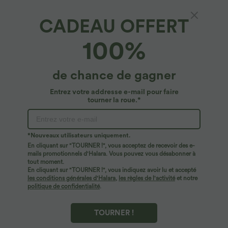
CADEAU OFFERT
Robe active de yoga mini 2 pièces à encolure
100%
en U, dos nu, dos nageur, maille contrastante
et poche latérale
4.9
(
30
)
de chance de gagner
$44.95 USD
Entrez votre addresse e-mail pour faire
tourner la roue.*
*Nouveaux utilisateurs uniquement.
En cliquant sur "TOURNER !", vous acceptez de recevoir des e-
mails promotionnels d'Halara. Vous pouvez vous désabonner à
tout moment.
En cliquant sur "TOURNER !", vous indiquez avoir lu et accepté
les conditions générales d'Halara
,
les règles de l'activité
et notre
politique de confidentialité
.
TOURNER !