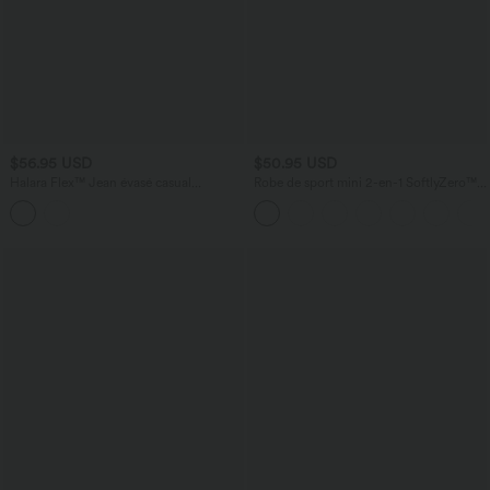
$56.95 USD
$50.95 USD
Halara Flex™ Jean évasé casual
Robe de sport mini 2-en-1 SoftlyZero™
asymétrique taille mi-haute avec poches
Airy col U poches effet frais InstantCool
danse bonnets E-G, accès facile Easy
Peasy