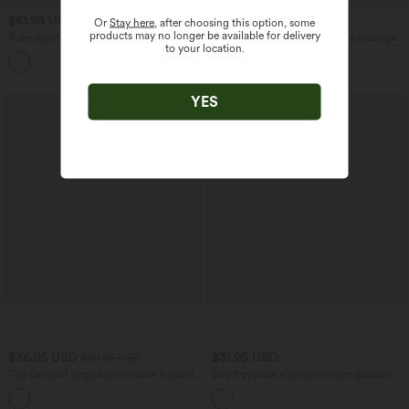
$61.95 USD
$39.95 USD
$42.95 USD
Or
Stay here
, after choosing this option, some
products may no longer be available for delivery
Robe sport SoftlyZero™ Plush ventre
Top de sport yoga une épaule séchage
to your location.
plat avec poches – Édition Easy Peasy
rapide ourlet arrondi asymétrique
+4
manches longues avec trous pouces -
Brassière intégrée
YES
$36.95 USD
$31.95 USD
$39.95 USD
Top de sport yoga asymétrique à épaule
Short cycliste d'entraînement gainant
dénudée manches courtes ourlet arrondi
taille haute UltraSculpt™ SoCinched à
et coupe asymétrique à séchage rapide
poches latérales 12,5 cm