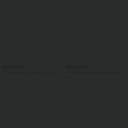
$25.95 USD
$56.95 USD
Short yoga 2-en-1 SoftlyZero™ Airy
Halara UltraSculpt™ Legging yoga
effet frais InstantCool taille très haute
évasé gainant push-up taille haute à
+20
12,5 cm avec poches, longueur allongée
fronces avec poches