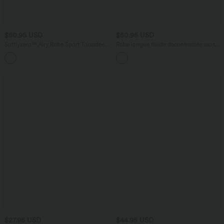
$50.95 USD
$50.95 USD
Softlyzero™ Airy Robe Sport Torsadée
Robe longue fluide décontractée sans
Dos Nu Édition Easy Peasy
manches décolleté en cœur bretelles
+18
croisées avec lien dans le dos et poches
$27.95 USD
$44.95 USD