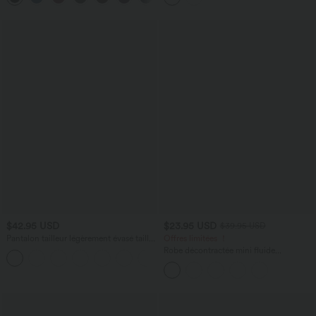
InstantCool, protection solaire UPF50+
$42.95 USD
$23.95 USD
$39.95 USD
Pantalon tailleur légèrement évasé taille
Offres limitées ！
haute avec poches arrière Halara Flex™
Robe décontractée mini fluide
+13
Breezeful™ à dos nageur, poches
latérales, ourlet asymétrique et séchage
rapide