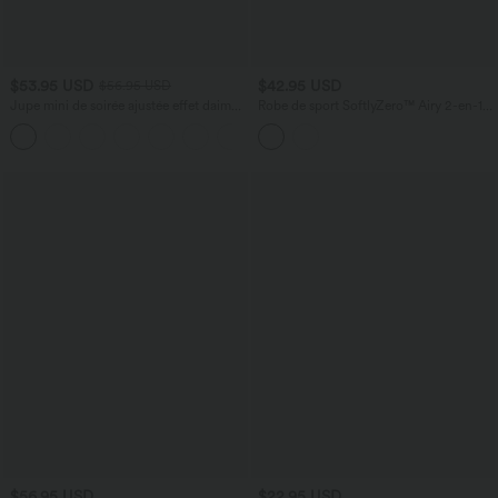
$53.95 USD
$42.95 USD
$56.95 USD
Jupe mini de soirée ajustée effet daim
Robe de sport SoftlyZero™ Airy 2-en-1 à
taille haute croisée 2-en-1 à franges
dos nageur croisé en mesh respirant
avec brassière intégrée et effet frais
InstantCool avec poches, protection
solaire UPF50+
$56.95 USD
$22.95 USD