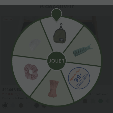
À découvrir
Promo
$44.95 USD
$41.95 USD
2 POUR 69,90€, 3 POUR 99,90€
Pantalon large fluide taille haute avec
cordon de serrage, poches latérales et
Pantalon tailleur Halara Flex™
aspect lin
DayStretch coupe droite taille haute
+23
avec poches