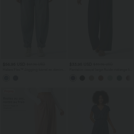
$56.95 USD
$33.95 USD
$61.95 USD
$39.95 USD
Halara Flex™ Jogging barrel en denim
Pantalon casual large fluide mélange lin
taille mi-haute avec poches
taille haute avec cordon de serrage et
poches
Promo