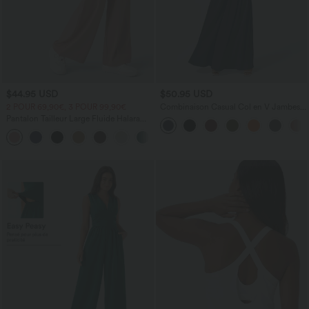
$44.95 USD
$50.95 USD
2 POUR 69,90€, 3 POUR 99,90€
Combinaison Casual Col en V Jambes
Large Plissée Manches Courtes Poche
Pantalon Tailleur Large Fluide Halara
Latérale Gaufrée Fluide
Flex™ Gaufré Taille Haute Poches
+21
Latérales