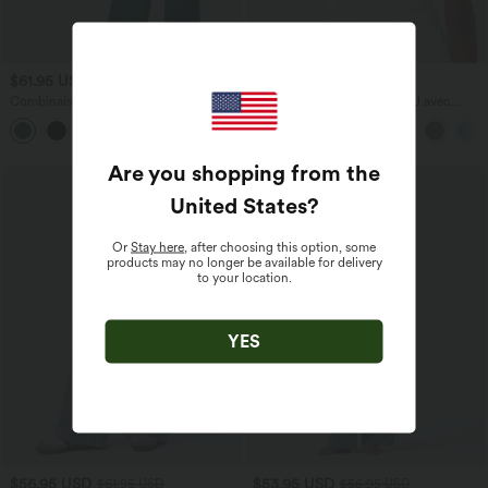
$61.95 USD
$31.95 USD
Combinaison froncée col V sans
Débardeur yoga dos nu col U avec
manches avec poches - Easy Peasy
bretelles croisées, ourlet arrondi et effet
+7
frais InstantCool, protection solaire
UPF50+
Are you shopping from the
United States
?
Or
Stay here
, after choosing this option, some
products may no longer be available for delivery
to your location.
YES
$56.95 USD
$53.95 USD
$61.95 USD
$56.95 USD