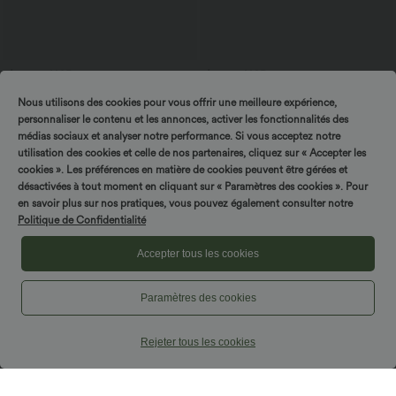
$33.95 USD
$16.95 USD
Top casual relaxed col rond à manches
Offres bonus $14.52 USD
Nous utilisons des cookies pour vous offrir une meilleure expérience,
chauve-souris
Short type boxer taille haute très
+1
extensible et doux pour la détente
personnaliser le contenu et les annonces, activer les fonctionnalités des
médias sociaux et analyser notre performance. Si vous acceptez notre
utilisation des cookies et celle de nos partenaires, cliquez sur « Accepter les
cookies ». Les préférences en matière de cookies peuvent être gérées et
désactivées à tout moment en cliquant sur « Paramètres des cookies ». Pour
en savoir plus sur nos pratiques, vous pouvez également consulter notre
Politique de Confidentialité
Accepter tous les cookies
Paramètres des cookies
Rejeter tous les cookies