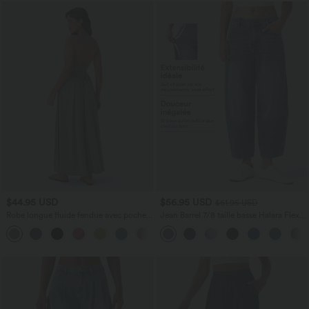
$44.95 USD
$56.95 USD
$61.95 USD
Robe longue fluide fendue avec poches
Jean Barrel 7/8 taille basse Halara Flex™
latérales, dos nu et effet torsadé
avec poches zippées
+8