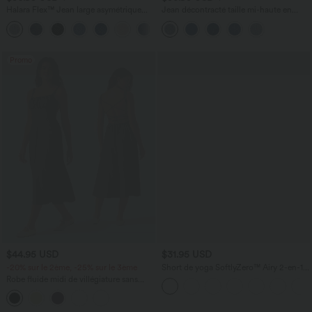
Halara Flex™ Jean large asymétrique
Jean décontracté taille mi-haute en
taille basse avec bouton, fermeture
lyocell drapé avec cordon de serrage et
+5
éclair et poches multiples, délavé et
poches
extensible en maille
Promo
$44.95 USD
$31.95 USD
-20% sur le 2ème, -25% sur le 3ème
Short de yoga SoftlyZero™ Airy 2-en-1
taille très haute avec poches et effet frais
Robe fluide midi de villégiature sans
InstantCool 17,5 cm
manches, encolure carrée, dos nu croisé,
fronces et soutien-gorge intégré