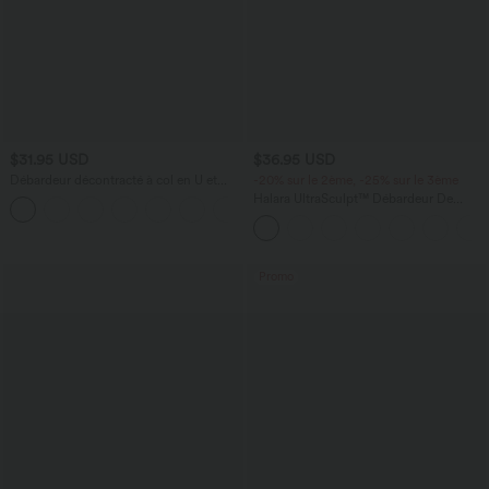
$31.95 USD
$36.95 USD
Débardeur décontracté à col en U et
-20% sur le 2ème, -25% sur le 3ème
brassière intégrée
Halara UltraSculpt™ Débardeur De
Course à Col en U Dos Nu Ourlet
Incurvé Croisé
Promo