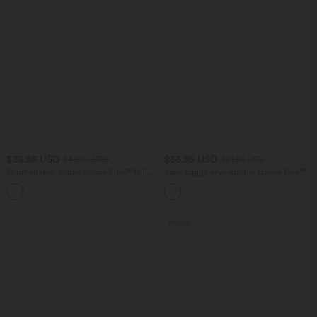
$39.95 USD
$56.95 USD
$42.95 USD
$61.95 USD
Short en jean ample Halara Flex™ taille
Jean baggy asymétrique Halara Flex™
haute croisé gainant décontracté avec
taille haute effet délavé avec poches
poches
Promo