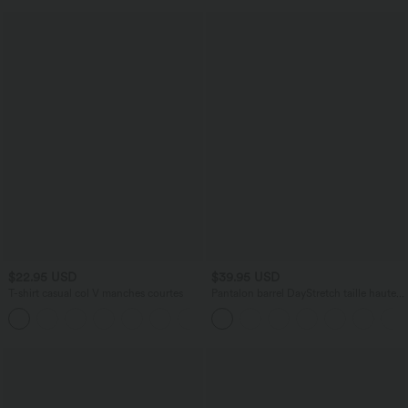
$22.95 USD
$39.95 USD
T-shirt casual col V manches courtes
Pantalon barrel DayStretch taille haute
avec poches
+9