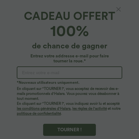
CADEAU OFFERT
100%
de chance de gagner
Entrez votre addresse e-mail pour faire
tourner la roue.*
Oops!
Nous ne semblons pas pouvoir trouver la page que
*Nouveaux utilisateurs uniquement.
vous recherchez.
En cliquant sur "TOURNER !", vous acceptez de recevoir des e-
mails promotionnels d'Halara. Vous pouvez vous désabonner à
tout moment.
Acheter plus
En cliquant sur "TOURNER !", vous indiquez avoir lu et accepté
les conditions générales d'Halara
,
les règles de l'activité
et notre
politique de confidentialité
.
TOURNER !