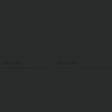
$44.95 USD
$42.95 USD
Salopette décontractée à carreaux
Robe midi col V manches chauve-souris
aspect lin avec poches
ourlet tulipe torsadé