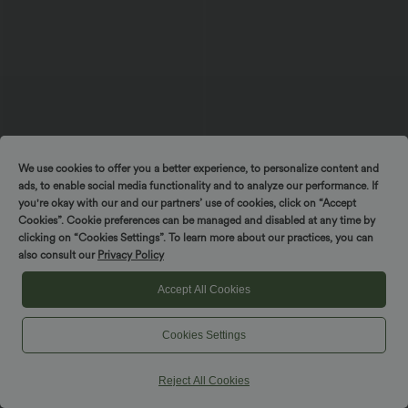
We use cookies to offer you a better experience, to personalize content and
ads, to enable social media functionality and to analyze our performance. If
you're okay with our and our partners’ use of cookies, click on “Accept
Cookies”. Cookie preferences can be managed and disabled at any time by
$25.95 USD
$31.95 USD
clicking on “Cookies Settings”. To learn more about our practices, you can
Short ample de yoga Breezeful™ 12,5
Body SoftlyZero™ Airy col U sans
also consult our
Privacy Policy
cm taille haute avec cordon de serrage,
manches dos torsadé ouvert effet frais
empiècements en mesh contrastant,
InstantCool avec boucle réglable et
séchage rapide et poches
brassière intégrée
Accept All Cookies
Cookies Settings
Reject All Cookies