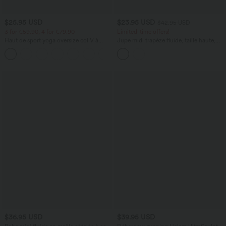
$25.95 USD
$23.95 USD
$42.95 USD
3 for €59.90, 4 for €79.90
Limited-time offers!
Haut de sport yoga oversize col V à
Jupe midi trapèze fluide, taille haute,
manches courtes effet frais InstantCool
décontractée
+3
à séchage rapide
$36.95 USD
$39.95 USD