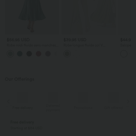
$56.95 USD
$39.95 USD
$44.95
Robe midi fluide sans manches
Robe longue fluide col V
Salopette
dos croisé ouvert avec poches
manches courtes
carreaux 
Our Offerings
Deferred
ed
Free delivery
Promotions
Gift offered
F
payment
Pay in installments FREE OF CHARGE
With Klarna