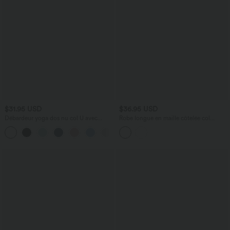
$31.95 USD
$36.95 USD
Débardeur yoga dos nu col U avec
Robe longue en maille côtelée col
bretelles croisées, ourlet arrondi et effet
bénitier manches longues avec dentelle
frais InstantCool, protection solaire
contrastée
UPF50+