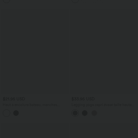
$21.95 USD
$33.95 USD
Haut à encolure bateau, manches
Legging yoga capri évasé taille haute
longues, dentelle contrastée et ourlet
DayStretch avec poches
asymétrique