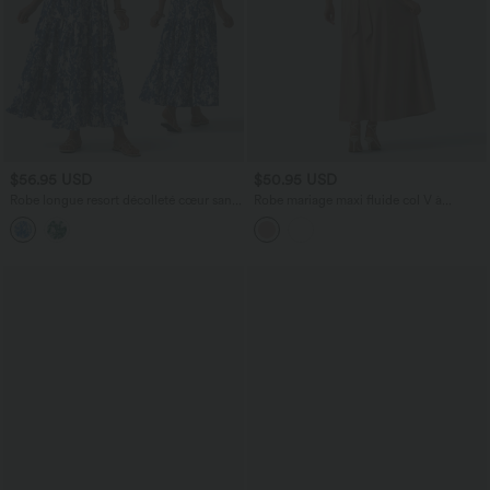
$56.95 USD
$50.95 USD
Robe longue resort décolleté cœur sans
Robe mariage maxi fluide col V à
manches imprimé floral avec laçage
manches courtes, dos nu avec lien noué
et brassière intégrée