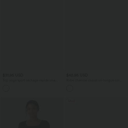
$31.95 USD
$42.95 USD
Top yoga sport séchage rapide une
Robe chemise casual mi-longue col
épaule manches longues trous pouces
manches courtes ceinturée ourlet
ourlet arrondi haut-bas
arrondi avec fente et poches
SALE