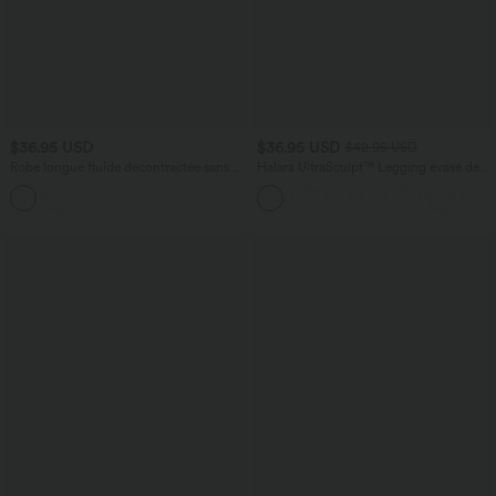
$36.95 USD
$36.95 USD
$42.95 USD
Robe longue fluide décontractée sans
Halara UltraSculpt™ Legging évasé de
manches à col cranté et fente
yoga taille haute en V avec dentelle
contrastée et poches