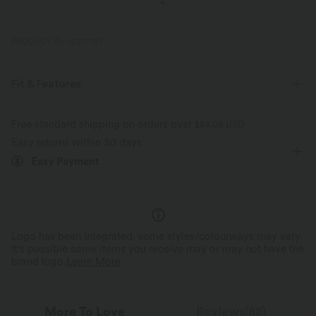
PRODUCT ID: 02877727
Fit & Features
For: wedding and casual activities
Side Pockets
Free standard shipping on orders over
$84.09 USD
Easy returns within 30 days
Sweetheart
Twisted
Pull-on
Maxi
A-line
Easy Payment
Long Sleeve
Medium Stretch
Four-Way Stretch
Logo has been integrated, some styles/colourways may vary.
It's possible some items you receive may or may not have the
brand logo.
Learn More
More To Love
Reviews(88)