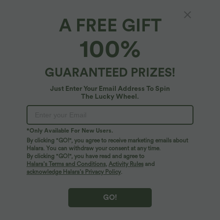
A FREE GIFT
Robe longue de villégiature fluide et évasée à
100%
col cœur, manches longues, effet torsadé et
poches latérales
4.6
(
88
)
GUARANTEED PRIZES!
$50.95 USD
Just Enter Your Email Address To Spin
The Lucky Wheel.
*Only Available For New Users.
By clicking "GO!", you agree to receive marketing emails about
Halara. You can withdraw your consent at any time.
By clicking "GO!", you have read and agree to
Halara’s Terms and Conditions
,
Activity Rules
and
acknowledge Halara’s Privacy Policy
.
GO!