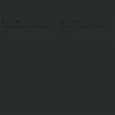
$22.95 USD
$42.95 USD
Haut thermique de travail à col en V et
Jupe longue fluide SoftlyZero™ Airy
manches longues
taille haute dentelle contrastante effet
frais InstantCool
SALE