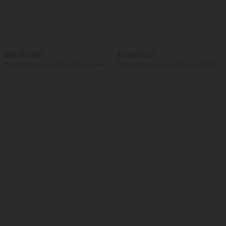
$56.95 USD
$27.95 USD
Combinaison de travail sans manches à
Caraco décontracté 2-en-1 froncé avec
col V avec poches - Édition Easy Peasy
brassière intégrée bretelles réglables