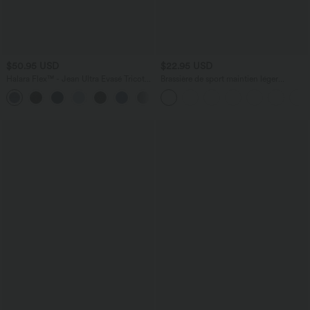
$50.95 USD
$22.95 USD
Halara Flex™ - Jean Ultra Evasé Tricot
Brassière de sport maintien léger
Extensible Lavé Poches Croisées Taille
bretelles froncées doubles bonnets A-D
+1
Haute
OneForm Seamless Flow