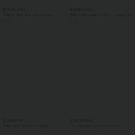
$44.95 USD
$56.95 USD
Robe longue décontractée sans
Robe midi casual fluide en mélange de
manches à col montant, coupe évasée et
lin col V à manches courtes avec dos
poches latérales
noué et poches
$42.95 USD
$25.95 USD
Robe décontractée mi-longue
Haut de sport yoga asymétrique
Breezeful™ dos nageur poche latérale
séchage rapide manches longues avec
+7
fluide asymétrique séchage rapide A-C
trous pouces