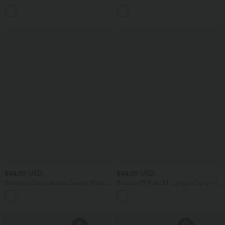
longues avec poches
ouvert à manches longues
$44.95 USD
$44.95 USD
Salopette Décontractée Gaufrée Plissée
Breezeful™ Robe Mi-Longue Col en V
Poches Multiples Avec Boutons Bretelles
Manches Courtes Poche Latérale Nouée
+11
Réglables
au Dos Séchage Rapide