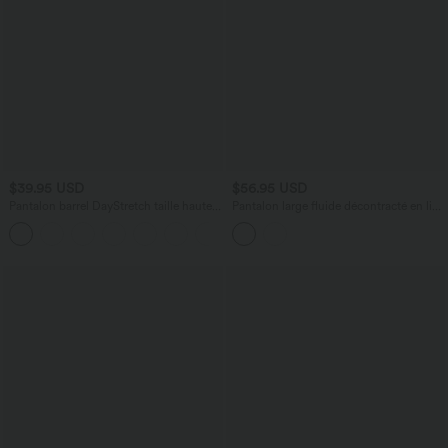
$39.95 USD
$56.95 USD
Pantalon barrel DayStretch taille haute
Pantalon large fluide décontracté en lin
avec poches
stretch taille haute gainant avec poches
+5