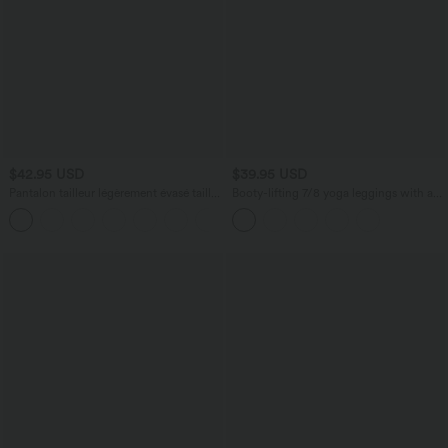
$42.95 USD
$39.95 USD
Pantalon tailleur légèrement évasé taille
Booty-lifting 7/8 yoga leggings with a
haute avec poches arrière Halara Flex™
high-rise waistband, tummy control,
+13
and a seamless fit for effortless
movement.