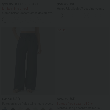
$29.95 USD
$56.95 USD
$56.95 USD
Limited-time offers!
Halara UltraSculpt™ Legging yoga
évasé gainant push-up taille haute à
Combinaison décontractée dos nu avec
fronces avec poches
poches latérales
+10
SALE
$41.95 USD
$25.95 USD
Pantalon large fluide taille haute avec
Bonus offers $22.37 USD
cordon de serrage, poches latérales et
Manteau long décontracté maille