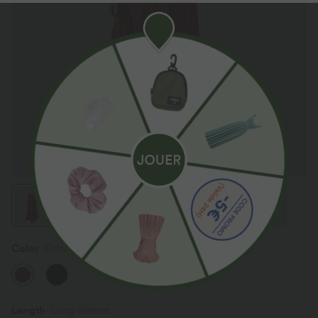
Color
Emboldened
Length
Long Sleeve