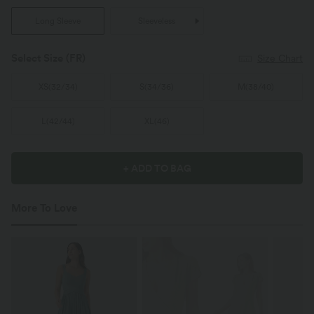
Long Sleeve
Sleeveless
Select Size
(FR)
Size Chart
XS
(
32/34
)
S
(
34/36
)
M
(
38/40
)
L
(
42/44
)
XL
(
46
)
+ ADD TO BAG
More To Love