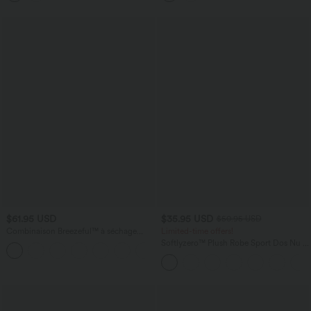
$61.95 USD
$35.95 USD
$50.95 USD
Combinaison Breezeful™ à séchage
Limited-time offers!
rapide pour demoiselles d'honneur et
Softlyzero™ Plush Robe Sport Dos Nu -
+1
invitées de mariage, sans manches, avec
Édition Easy Peasy
fermeture éclair, poches latérales et
détails contrastés