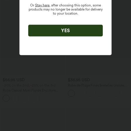
Or
Stay here
, after choosing this option, some
products may no longer be available for delivery
to your location.
YES
$56.95 USD
$36.95 USD
-20% on the 2nd, -25% on the 3rd
Robe de Plage Fines bretelles croisée
dos nu effet portefeuille effet frais
Robe Casual Maxi Fluide Encolure
InstantCool
Bateau en Côtes avec Poches Latérales
et Froncée