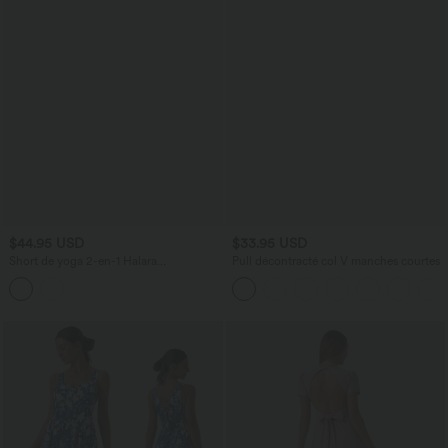
$44.95 USD
$33.95 USD
Short de yoga 2-en-1 Halara
Pull décontracté col V manches courtes
UltraSculpt™ taille très haute 12,5 cm à
carreaux avec poches