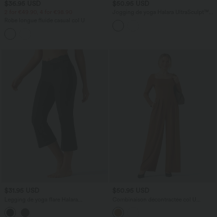
$36.95 USD
$50.95 USD
2 for €49.90, 4 for €98.90
Jogging de yoga Halara UltraSculpt™
taille haute gainant coupe fuselée avec
Robe longue fluide casual col U
poches
$31.95 USD
$50.95 USD
Legging de yoga flare Halara
Combinaison décontractée col U
UltraSculpt™ longueur mollet avec
manches longues jambes larges avec
dentelle contrastée et poches
poches