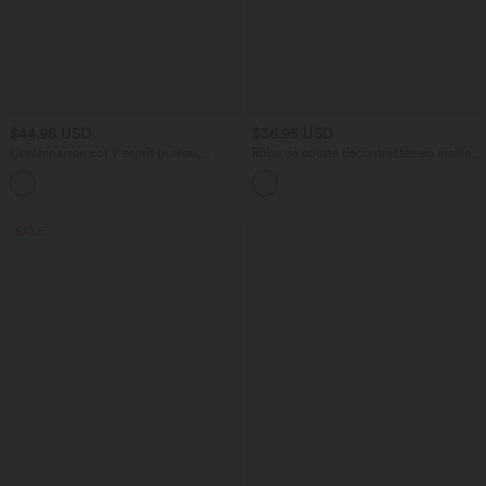
$44.95 USD
$36.95 USD
Combinaison col V esprit bureau,
Robe de courte décontractée en maille
manches longues et poches
côtelée à col montant et manches
longues
SALE