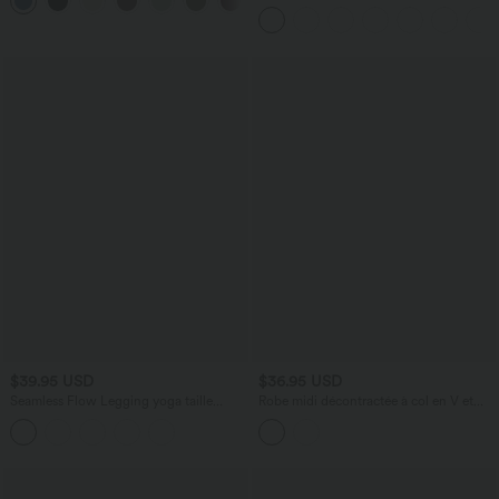
+15
aspect lin
côtelée manches longues avec fente
$39.95 USD
$36.95 USD
Seamless Flow Legging yoga taille
Robe midi décontractée à col en V et
haute gainant et sculptant
manches longues froncées