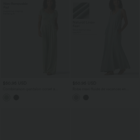
$50.95 USD
$50.95 USD
Combinaison-pantalon corset à
Robe maxi fluide de vacances en
manches courtes bouffantes et col en V,
mélange de lin col U sans manches dos
avec coussinets non amovibles et
torsadé à poches
poches