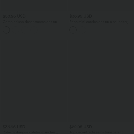
$50.95 USD
$36.95 USD
Combinaison décontractée dos nu
Robe mini côtelée dos nu à col halter,
torsadée large fluide avec brassière
encolure drapée et coussinets amovibles
intégrée et poches - Easy Peasy Edition
$36.95 USD
$22.95 USD
Robe mi-longue côtelée manches
Top décontracté semi-transparent