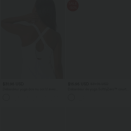
SALE
-50%
$31.95 USD
$15.95 USD
$31.95 USD
Débardeur yoga dos nu col U avec
Débardeur de yoga SoftlyZero™ court
bretelles croisées, ourlet arrondi et effet
col V dos nageur ourlet croisé avec
frais InstantCool, protection solaire
brassière intégrée effet frais InstantCool,
UPF50+
protection solaire UPF50+