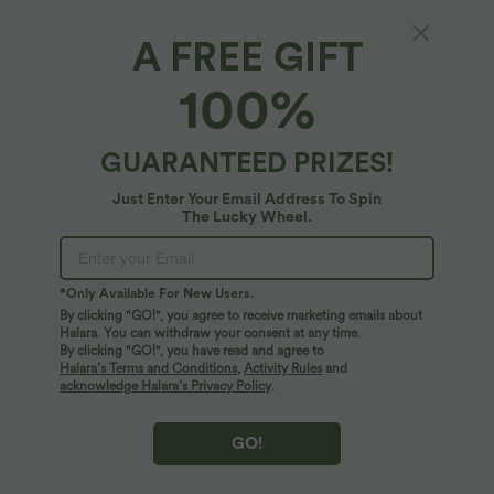
A FREE GIFT
100%
GUARANTEED PRIZES!
Just Enter Your Email Address To Spin
The Lucky Wheel.
Oops!
We can't seem to find the page you're looking for.
*Only Available For New Users.
By clicking "GO!", you agree to receive marketing emails about
Halara. You can withdraw your consent at any time.
By clicking "GO!", you have read and agree to
Shop More
Halara’s Terms and Conditions
,
Activity Rules
and
acknowledge Halara’s Privacy Policy
.
GO!