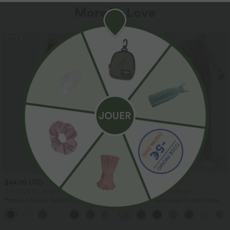
More To Love
SALE
SALE
$44.95 USD
$44.95 USD
2 for €69.90, 3 for €99.90
2 for €69.90, 3 for €99.90
Pantalon tailleur Halara Flex™
Pantalon Tailleur Large Fluide Halara
DayStretch coupe droite taille haute
Flex™ Gaufré Taille Haute Poches
+23
avec poches
Latérales