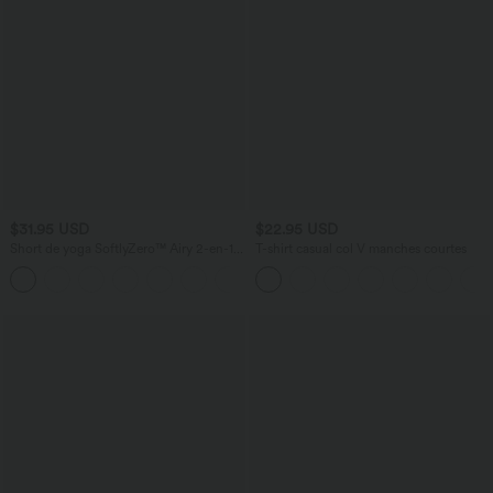
$31.95 USD
$22.95 USD
Short de yoga SoftlyZero™ Airy 2-en-1
T-shirt casual col V manches courtes
taille très haute avec poches et effet frais
+23
InstantCool 17,5 cm