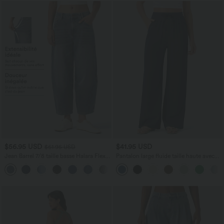
$56.95 USD
$41.95 USD
$61.95 USD
Jean Barrel 7/8 taille basse Halara Flex™
Pantalon large fluide taille haute avec
avec poches zippées
cordon de serrage, poches latérales et
aspect lin