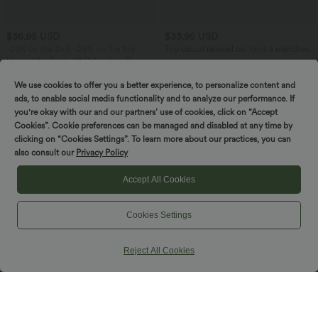
$36.95 USD
$33.95 USD
-20% on the 2nd, -25% on the 3rd
Top casual relaxed col rond à manches
chauve-souris
Halara UltraSculpt™ Débardeur De
Course à Col en U Dos Nu Ourlet
+11
Incurvé Croisé
We use cookies to offer you a better experience, to personalize content and
ads, to enable social media functionality and to analyze our performance. If
you're okay with our and our partners’ use of cookies, click on “Accept
Cookies”. Cookie preferences can be managed and disabled at any time by
clicking on “Cookies Settings”. To learn more about our practices, you can
also consult our
Privacy Policy
Accept All Cookies
Cookies Settings
Reject All Cookies
$39.95 USD
$25.95 USD