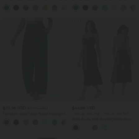
Large Plissée Manches Courtes Poche
manches avec poches - Easy Peasy
+5
Latérale Gaufrée Fluide
SALE
$33.95 USD
$44.95 USD
$39.95 USD
Pantalon casual large fluide mélange lin
-20% on the 2nd, -25% on the 3rd
taille haute avec cordon de serrage et
Robe fluide midi de villégiature sans
+5
poches
manches, encolure carrée, dos nu croisé,
fronces et soutien-gorge intégré