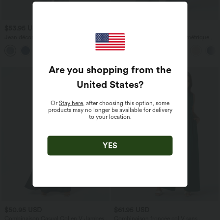
$53.95 USD
$56.95 USD
$56.95 USD
$61.95 USD
Jean décontracté taille mi-haute en
Halara Flex™ Jean large asymétrique
lyocell drapé avec cordon de serrage et
taille basse avec bouton, fermeture
poches
éclair et poches multiples, délavé et
extensible en maille
Are you shopping from the
United States
?
Or
Stay here
, after choosing this option, some
products may no longer be available for delivery
to your location.
YES
$50.95 USD
$61.95 USD
Combinaison Casual Col en V Jambes
Combinaison froncée col V sans