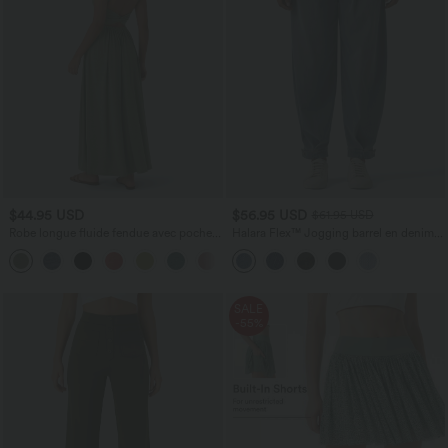
$44.95 USD
$56.95 USD
$61.95 USD
Robe longue fluide fendue avec poches
Halara Flex™ Jogging barrel en denim
latérales, dos nu et effet torsadé
taille mi-haute avec poches
+8
SALE
-55%