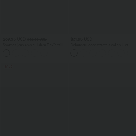
$39.95 USD
$31.95 USD
$42.95 USD
Short en jean ample Halara Flex™ taille
Débardeur décontracté à col en U et
haute croisé gainant décontracté avec
brassière intégrée
poches
SALE