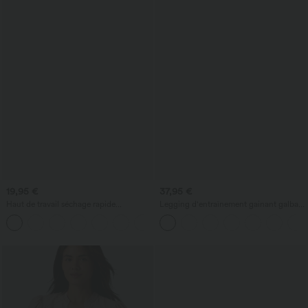
19,95 €
37,95 €
Haut de travail séchage rapide
Legging d'entraînement gainant galbant
Breezeful™ col rond manches courtes
taille haute avec poches Halara
avec dos ajouré
UltraSculpt™