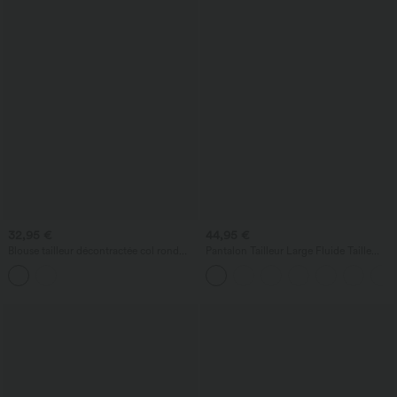
32,95 €
44,95 €
Blouse tailleur décontractée col rond
Pantalon Tailleur Large Fluide Taille
dos keyhole manches bouffantes ourlet
Haute Fermeture Éclair Invisible
arrondi