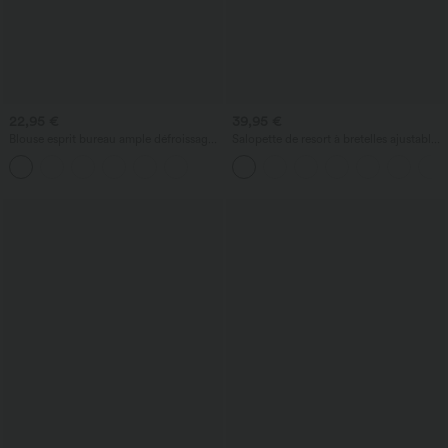
22,95 €
39,95 €
Blouse esprit bureau ample défroissage
Salopette de resort à bretelles ajustables,
facile, col V et manches chauve-souris
boutons, poches multiples et rayures