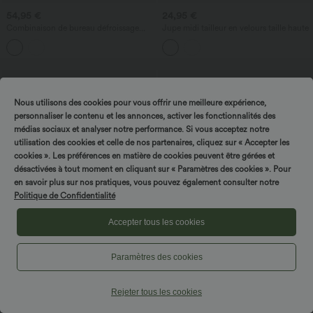
54,95 €
24,95 €
Combinaison de bureau défroissage
Jupe midi tailleur en velours taille haute
facile accès facile Easy Peasy, encolure
bateau, sans manches, liens côtés et
poches
Nous utilisons des cookies pour vous offrir une meilleure expérience,
personnaliser le contenu et les annonces, activer les fonctionnalités des
médias sociaux et analyser notre performance. Si vous acceptez notre
utilisation des cookies et celle de nos partenaires, cliquez sur « Accepter les
cookies ». Les préférences en matière de cookies peuvent être gérées et
désactivées à tout moment en cliquant sur « Paramètres des cookies ». Pour
en savoir plus sur nos pratiques, vous pouvez également consulter notre
Politique de Confidentialité
Accepter tous les cookies
Paramètres des cookies
37,95 €
27,95 €
44,95 €
Jupe décontractée mi-longue 2-en-1
Chemisier casual col rond manches 3/4
Rejeter tous les cookies
polaire tissu enduit gainante taille haute
à volants
avec fronces et ourlet arrondi