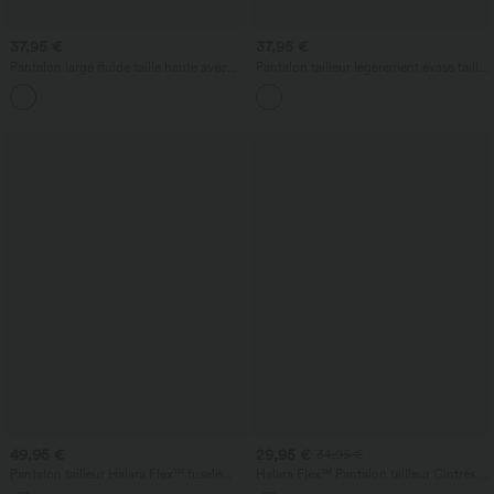
37,95 €
37,95 €
Pantalon large fluide taille haute avec
Pantalon tailleur légèrement évasé taille
cordon de serrage, poches latérales et
haute avec poches arrière Halara Flex™
+15
aspect lin
49,95 €
29,95 €
34,95 €
Pantalon tailleur Halara Flex™ fuselé
Halara Flex™ Pantalon tailleur Cintrés à
uni, taille haute, avec poches
Taille Haute avec Boutons Décoratifs