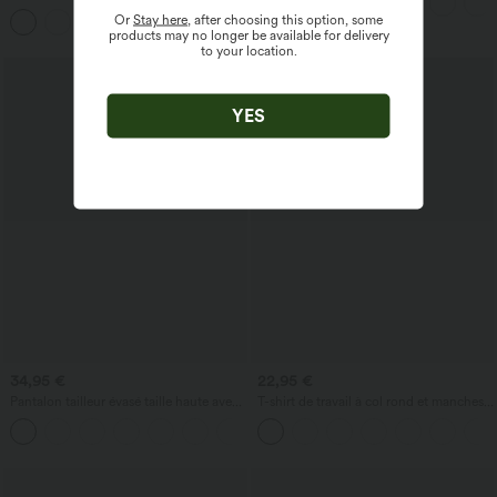
haute avec poches Halara UltraSculpt™
Or
Stay here
, after choosing this option, some
products may no longer be available for delivery
to your location.
YES
34,95 €
22,95 €
Pantalon tailleur évasé taille haute avec
T-shirt de travail à col rond et manches
poches Halara Flex™
chauve-souris courtes