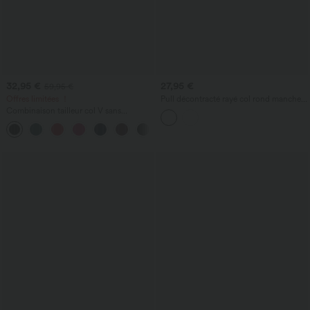
32,95 €
27,95 €
59,95 €
Offres limitées ！
Pull décontracté rayé col rond manches
courtes aspect lin
Combinaison tailleur col V sans
manches à rayures et fronces avec
+3
poches - Easy Peasy