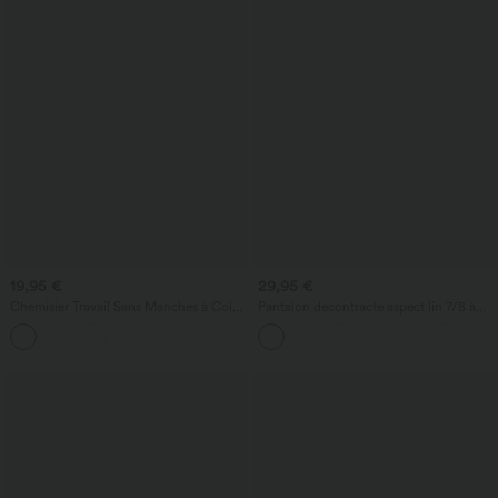
19,95 €
29,95 €
Chemisier Travail Sans Manches à Col
Pantalon décontracté aspect lin 7/8 à
en Cowl
taille haute, jambe large avec cordon de
serrage et poches latérales