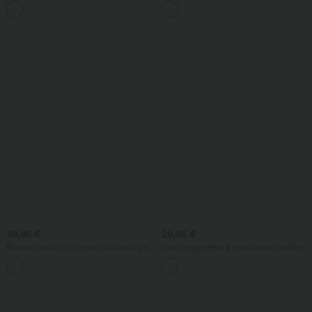
au dos
carreaux
39,95 €
29,95 €
Blouse travail col montant à volants pois
Haut coupe relax à encolure arrondie et
manches longues
manches longues