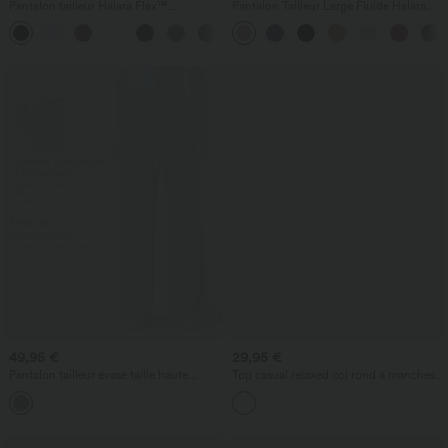
Pantalon tailleur Halara Flex™
Pantalon Tailleur Large Fluide Halara
DayStretch coupe droite taille haute
Flex™ Gaufré Taille Haute Poches
+23
avec poches
Latérales
49,95 €
29,95 €
Pantalon tailleur évasé taille haute
Top casual relaxed col rond à manches
Halara Flex™ DayStretch avec poches
chauve-souris
+13