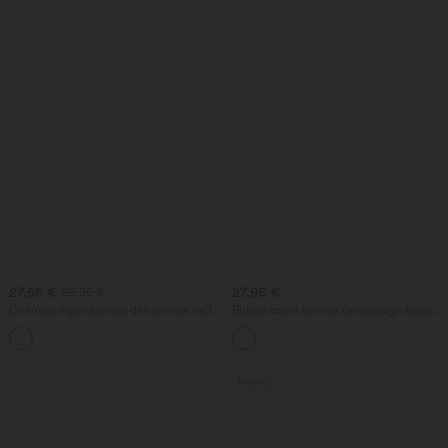
27,95 €
27,95 €
29,95 €
Chemise esprit bureau défroissage facile
Blouse esprit bureau défroissage facile,
avec col foulard et manches longues
col V et manches longues
Promo