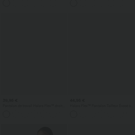
+8
Poches Latérales et Imprimé Pied-de-
Poule
39,95 €
44,95 €
Pantalon de travail Halara Flex™ droit
Halara Flex™ Pantalon Tailleur Évasé à
froncé avec poche zippée, taille haute
Taille Haute Sculptant la Silhouette avec
+4
Poches Latérales Micro Waffle