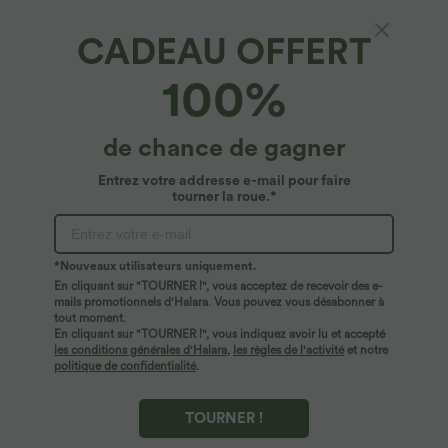
CADEAU OFFERT
Blouse de Travail à Col Montant Plissée avec
100%
Boutons dans le Dos et Manches Courtes
4.8
(
708
)
de chance de gagner
19,95 €
Entrez votre addresse e-mail pour faire
tourner la roue.*
*Nouveaux utilisateurs uniquement.
En cliquant sur "TOURNER !", vous acceptez de recevoir des e-
mails promotionnels d'Halara. Vous pouvez vous désabonner à
tout moment.
En cliquant sur "TOURNER !", vous indiquez avoir lu et accepté
les conditions générales d'Halara
,
les règles de l'activité
et notre
politique de confidentialité
.
TOURNER !