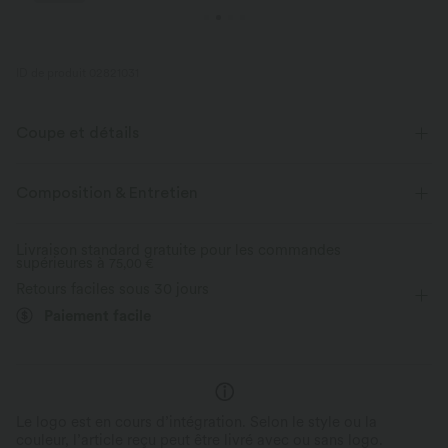
ID de produit 02821031
Coupe et détails
Coupe ample
Dos avec ouverture goutte
Col officier
Composition & Entretien
Plissé irrégulier
Enfilable
Travail
Livraison standard gratuite pour les commandes
supérieures à
Longueur tunique
75,00 €
Mancherons
Élasticité moyenne
Retours faciles sous 30 jours
Élasticité quatre directions
Blouse
Paiement facile
Le logo est en cours d’intégration. Selon le style ou la
couleur, l’article reçu peut être livré avec ou sans logo.