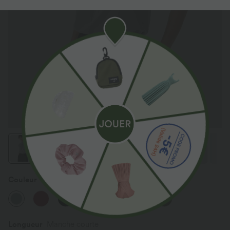
Couleur
Ultimate Gray
Longueur
Manche courte