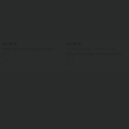
32,95 €
24,95 €
Robe tailleur mi-longue moulante
3 POUR 59,90€, 4 POUR 79,90€
manches courtes froncée
Blouse Travail Sans Manches Ourlet
+1
Courbé Col Haut Découpe au Dos Plis
Promo