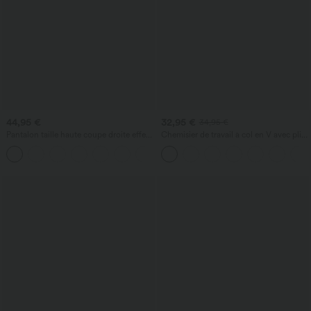
44,95 €
32,95 €
34,95 €
Pantalon taille haute coupe droite effet
Chemisier de travail à col en V avec plis
lin avec poches
et manches longues
+5