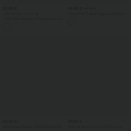
22,95 €
49,95 €
54,95 €
Offres bonus 17,95 €
Halara Flex™ Jean large asymétrique
taille basse avec bouton, fermeture
T-shirt décontracté col bateau manches
éclair et poches multiples, délavé et
courtes coton
extensible en maille
24,95 €
37,95 €
Blouse esprit bureau défroissage facile
Robe de travail midi moulante sans
sans manches, encolure bateau et lien
manches col montant pied-de-poule à