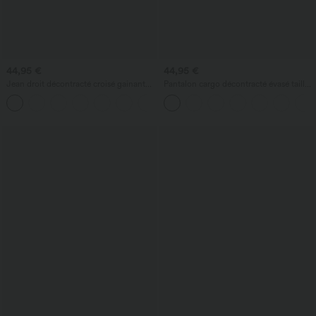
44,95 €
44,95 €
Jean droit décontracté croisé gainant
Pantalon cargo décontracté évasé taille
taille haute avec poches Halara Flex™
haute avec poches à rabat latérales
+1