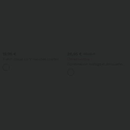
19,95 €
26,95 €
49,95 €
T-shirt casual col V manches courtes
Offres limitées ！
Combinaison mariage et demoiselle
+9
d'honneur col montant sans manches
coupe droite avec poches - Easy Peasy