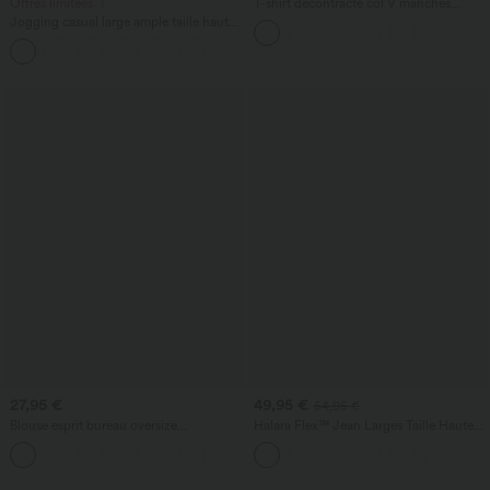
Offres limitées ！
T-shirt décontracté col V manches
courtes boutons décoratifs
Jogging casual large ample taille haute
aspect lin à cordon de serrage avec
poches
27,95 €
49,95 €
54,95 €
Blouse esprit bureau oversize
Halara Flex™ Jean Larges Taille Haute
défroissage facile, sans manches et col V
Ourlet Roulotté Multiples Poches