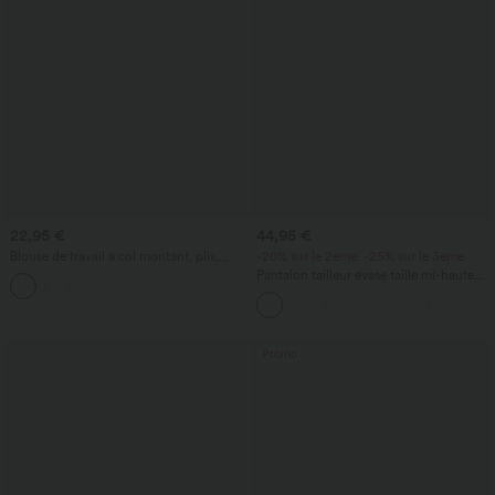
22,95 €
44,95 €
Blouse de travail à col montant, plis,
-20% sur le 2ème, -25% sur le 3ème
boutons au dos et manches longues
Pantalon tailleur évasé taille mi-haute
Halara Flex™ DayStretch avec zip latéral
et poches
Promo