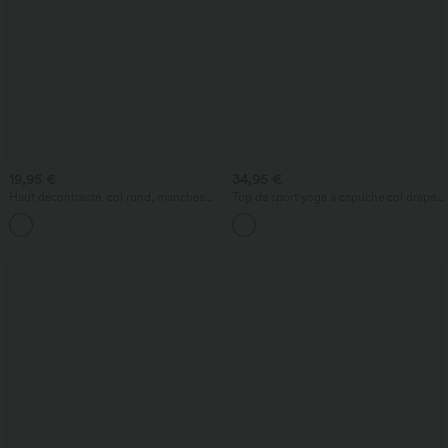
19,95 €
34,95 €
Haut décontracté, col rond, manches
Top de sport yoga à capuche col drapé
longues, à nouer sur le côté, ourlet
manches longues avec trous pouces et
asymétrique
poches