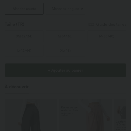
Manche courte
Manches longues
Taille
(FR)
Guide des tailles
XS
(
32/34
)
S
(
34/36
)
M
(
38/40
)
L
(
42/44
)
XL
(
46
)
+ Ajouter au panier
À découvrir