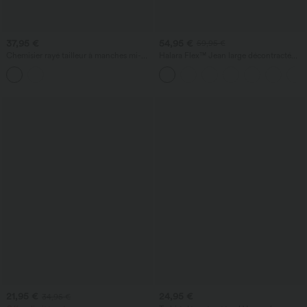
37,95 €
54,95 €
59,95 €
Chemisier rayé tailleur à manches mi-
Halara Flex™ Jean large décontracté
longues et ourlet arrondi
taille haute gainant avec poches
21,95 €
24,95 €
34,95 €