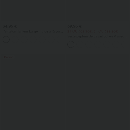
34,95 €
39,95 €
Pantalon Tailleur Large Fluide à Rayures,
2 POUR 69,90€, 3 POUR 99,90€
Taille Haute, Bouton et Fermeture Éclair,
Veste péplum de travail col en V avec un
Poches Latérales
bouton
Promo