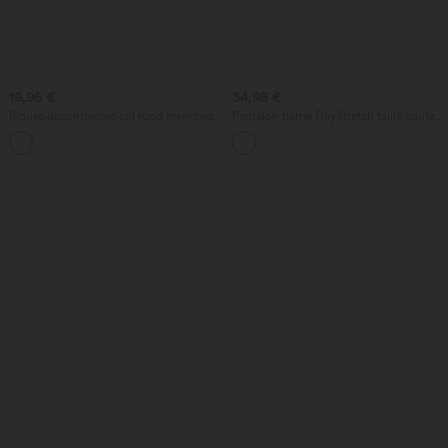
19,95 €
34,95 €
Blouse décontractée col rond manches
Pantalon barrel DayStretch taille haute
courtes ouverture dos en goutte d'eau
avec poches