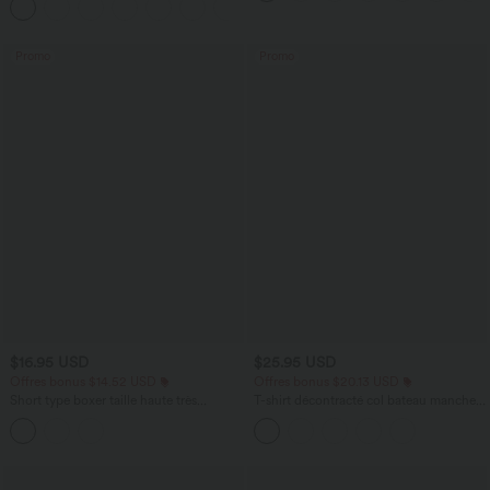
+2
avec poches—UPF40+
Promo
Promo
$16.95 USD
$25.95 USD
Offres bonus $14.52 USD
Offres bonus $20.13 USD
Short type boxer taille haute très
T-shirt décontracté col bateau manches
extensible et doux pour la détente
courtes coton