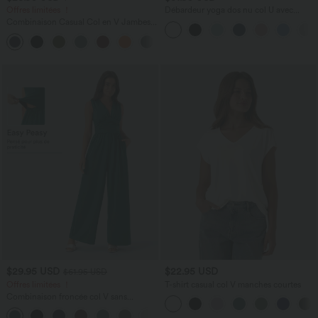
Offres limitées ！
Débardeur yoga dos nu col U avec
bretelles croisées, ourlet arrondi et effet
Combinaison Casual Col en V Jambes
frais InstantCool, protection solaire
Large Plissée Manches Courtes Poche
UPF50+
+5
Latérale Gaufrée Fluide
$29.95 USD
$22.95 USD
$61.95 USD
Offres limitées ！
T-shirt casual col V manches courtes
Combinaison froncée col V sans
manches avec poches - Easy Peasy
+7