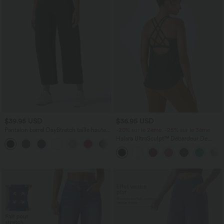
$39.95 USD
$36.95 USD
Pantalon barrel DayStretch taille haute
-20% sur le 2ème, -25% sur le 3ème
avec poches
Halara UltraSculpt™ Débardeur De
+5
Course à Col en U Dos Nu Ourlet
Incurvé Croisé