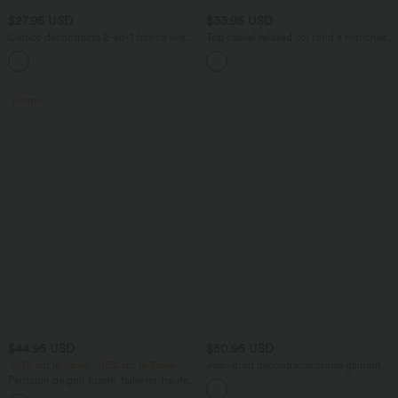
$27.95 USD
$33.95 USD
Caraco décontracté 2-en-1 froncé avec
Top casual relaxed col rond à manches
brassière intégrée bretelles réglables
chauve-souris
Promo
$44.95 USD
$50.95 USD
-20% sur le 2ème, -25% sur le 3ème
Jean droit décontracté croisé gainant
taille haute avec poches Halara Flex™
Pantalon de golf fuselé, taille mi-haute,
cordon, ourlet courbé, séchage rapide,