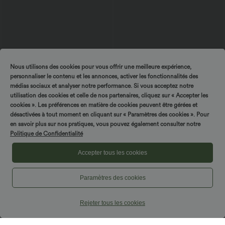
Nous utilisons des cookies pour vous offrir une meilleure expérience,
personnaliser le contenu et les annonces, activer les fonctionnalités des
médias sociaux et analyser notre performance. Si vous acceptez notre
$50.95 USD
$44.95 USD
utilisation des cookies et celle de nos partenaires, cliquez sur « Accepter les
$56.95 USD
Combinaison décontractée large chinée
cookies ». Les préférences en matière de cookies peuvent être gérées et
Robe moulante SoftlyZero™ Airy fendue
froncée bretelles ajustables avec poches
à effet frais InstantCool, brassière
désactivées à tout moment en cliquant sur « Paramètres des cookies ». Pour
+10
- Easy Peasy
intégrée, dos nu croisé à lacets,
en savoir plus sur nos pratiques, vous pouvez également consulter notre
légèrement plissée pour invitée de
mariage et demoiselle d'honneur
Politique de Confidentialité
Accepter tous les cookies
Paramètres des cookies
Rejeter tous les cookies