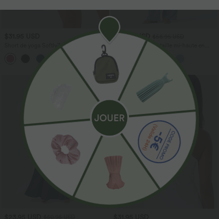
$31.95 USD
$53.95 USD
$56.95 USD
Short de yoga SoftlyZero™ Airy 2-en-1
Jean décontracté taille mi-haute en
taille très haute avec poches et effet frais
lyocell drapé avec cordon de serrage et
+23
InstantCool 17,5 cm
poches
$23.95 USD
$31.95 USD
$50.95 USD