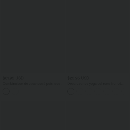
$61.95 USD
$25.95 USD
Combinaison de vacances à pois, dos
Débardeur de yoga col rond froncé,
nu halter, coussinets amovibles, poches
tissu rafraîchissant - Protection UPF50+
et accès facile Easy Peasy