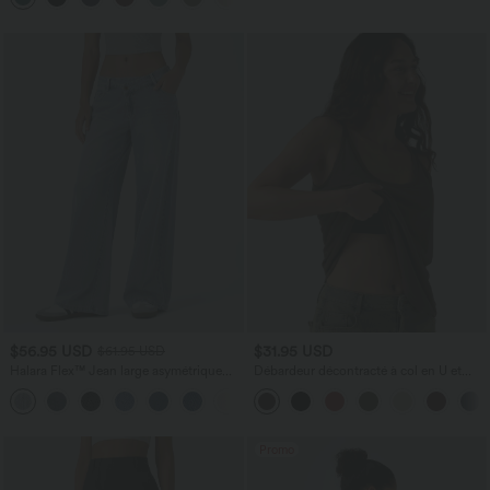
$56.95 USD
$31.95 USD
$61.95 USD
Halara Flex™ Jean large asymétrique
Débardeur décontracté à col en U et
taille basse avec bouton, fermeture
brassière intégrée
+5
éclair et poches multiples, délavé et
extensible en maille
Promo