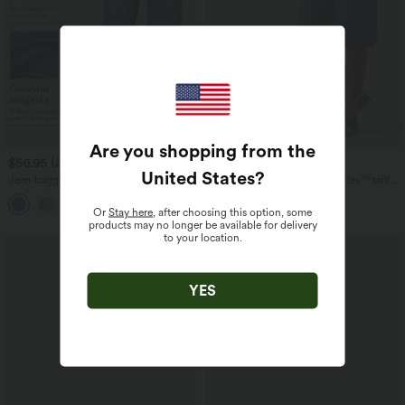
Are you shopping from the
$56.95 USD
$39.95 USD
$61.95 USD
$42.95 USD
United States
?
Jean baggy asymétrique Halara Flex™
Short en jean ample Halara Flex™ taille
taille haute effet délavé avec poches
haute croisé gainant décontracté avec
poches
Or
Stay here
, after choosing this option, some
products may no longer be available for delivery
to your location.
YES