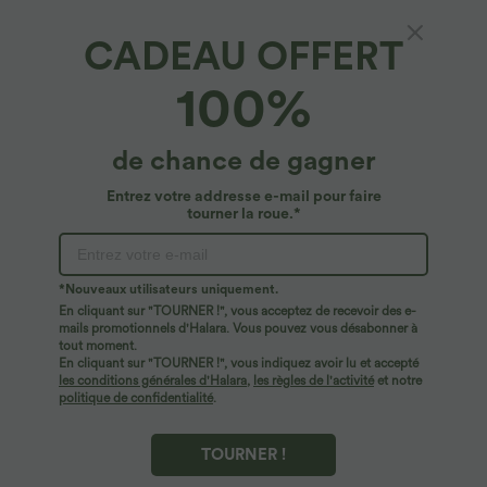
CADEAU OFFERT
100%
$44.95 USD
$44.95 USD
de chance de gagner
2 POUR 69,90€, 3 POUR 99,90€
-20% sur le 2ème, -25% sur le 3ème
Pantalon Tailleur Large Fluide Halara
Robe fluide midi de villégiature sans
Entrez votre addresse e-mail pour faire
Flex™ Gaufré Taille Haute Poches
manches, encolure carrée, dos nu croisé,
tourner la roue.*
+21
Latérales
fronces et soutien-gorge intégré
*Nouveaux utilisateurs uniquement.
En cliquant sur "TOURNER !", vous acceptez de recevoir des e-
mails promotionnels d'Halara. Vous pouvez vous désabonner à
tout moment.
En cliquant sur "TOURNER !", vous indiquez avoir lu et accepté
les conditions générales d'Halara
,
les règles de l'activité
et notre
politique de confidentialité
.
TOURNER !