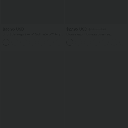
$33.95 USD
$27.95 USD
$31.95 USD
Short de yoga 2-en-1 SoftlyZero™ Airy
Blouse esprit bureau oversize
taille très haute effet frais InstantCool
défroissage facile, col V et manches
+10
22,8 cm avec poches
courtes