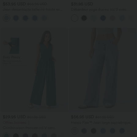
$53.95 USD
$31.95 USD
$56.95 USD
Jean décontracté taille mi-haute en
Débardeur yoga dos nu col U avec
lyocell drapé avec cordon de serrage et
bretelles croisées, ourlet arrondi et effet
poches
frais InstantCool, protection solaire
UPF50+
$29.95 USD
$56.95 USD
$61.95 USD
$61.95 USD
Offres limitées ！
Halara Flex™ Jean large asymétrique
taille basse avec bouton, fermeture
Combinaison froncée col V sans
éclair et poches multiples, délavé et
manches avec poches - Easy Peasy
extensible en maille
+7