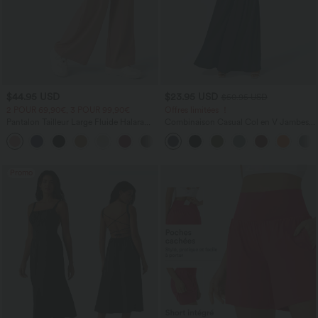
$44.95 USD
$23.95 USD
$50.95 USD
2 POUR 69,90€, 3 POUR 99,90€
Offres limitées ！
Pantalon Tailleur Large Fluide Halara
Combinaison Casual Col en V Jambes
Flex™ Gaufré Taille Haute Poches
Large Plissée Manches Courtes Poche
+21
Latérales
Latérale Gaufrée Fluide
Promo