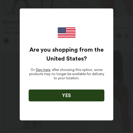
$44.95 USD
$31.95 USD
-20% sur le 2ème, -25% sur le 3ème
Short de yoga SoftlyZero™ Airy 2-en-1
taille très haute avec poches et effet frais
Robe fluide midi de villégiature sans
InstantCool 17,5 cm
manches, encolure carrée, dos nu croisé,
fronces et soutien-gorge intégré
Are you shopping from the
United States
?
Or
Stay here
, after choosing this option, some
products may no longer be available for delivery
to your location.
YES