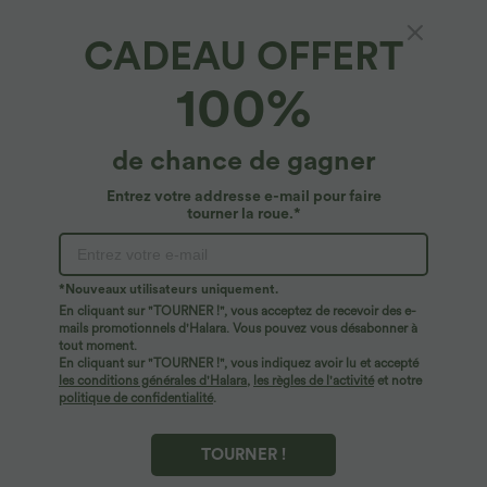
CADEAU OFFERT
100%
de chance de gagner
Entrez votre addresse e-mail pour faire
tourner la roue.*
Oops!
Nous ne semblons pas pouvoir trouver la page que
*Nouveaux utilisateurs uniquement.
vous recherchez.
En cliquant sur "TOURNER !", vous acceptez de recevoir des e-
mails promotionnels d'Halara. Vous pouvez vous désabonner à
tout moment.
Acheter plus
En cliquant sur "TOURNER !", vous indiquez avoir lu et accepté
les conditions générales d'Halara
,
les règles de l'activité
et notre
politique de confidentialité
.
TOURNER !