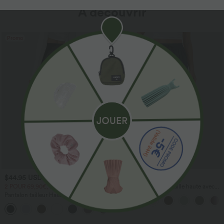
À découvrir
Promo
$44.95 USD
$41.95 USD
2 POUR 69,90€, 3 POUR 99,90€
Pantalon large fluide taille haute avec
cordon de serrage, poches latérales et
Pantalon tailleur Halara Flex™
aspect lin
DayStretch coupe droite taille haute
+23
avec poches