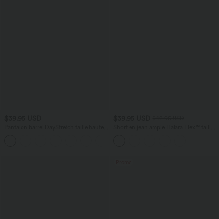
$39.95 USD
$39.95 USD
$42.95 USD
Pantalon barrel DayStretch taille haute
Short en jean ample Halara Flex™ taille
avec poches
haute croisé gainant décontracté avec
+5
poches
Promo