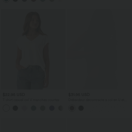
$22.95 USD
$31.95 USD
T-shirt casual col V manches courtes
Débardeur décontracté à col en U et
brassière intégrée
+9