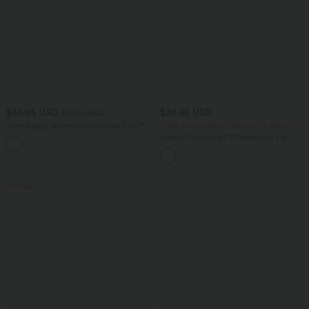
$56.95 USD
$36.95 USD
$61.95 USD
Jean baggy asymétrique Halara Flex™
-20% sur le 2ème, -25% sur le 3ème
taille haute effet délavé avec poches
Halara UltraSculpt™ Débardeur De
Course à Col en U Dos Nu Ourlet
Incurvé Croisé
Promo