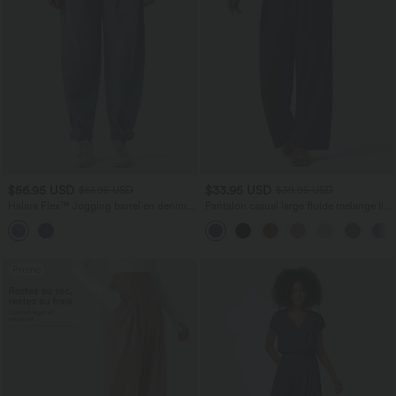
$56.95 USD
$33.95 USD
$61.95 USD
$39.95 USD
Halara Flex™ Jogging barrel en denim
Pantalon casual large fluide mélange lin
taille mi-haute avec poches
taille haute avec cordon de serrage et
poches
Promo