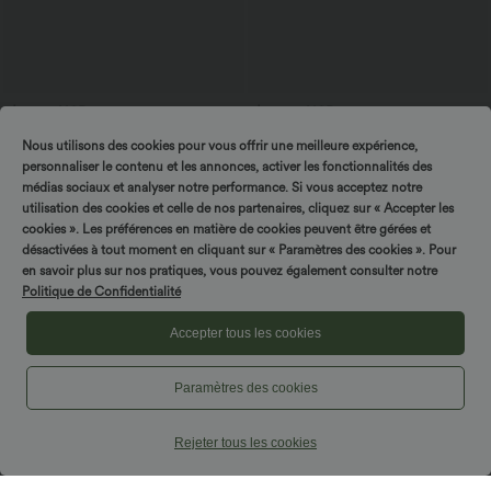
$16.95 USD
$33.95 USD
Offres bonus $14.52 USD
Top casual relaxed col rond à manches
Nous utilisons des cookies pour vous offrir une meilleure expérience,
chauve-souris
Short type boxer taille haute très
extensible et doux pour la détente
personnaliser le contenu et les annonces, activer les fonctionnalités des
médias sociaux et analyser notre performance. Si vous acceptez notre
utilisation des cookies et celle de nos partenaires, cliquez sur « Accepter les
cookies ». Les préférences en matière de cookies peuvent être gérées et
désactivées à tout moment en cliquant sur « Paramètres des cookies ». Pour
en savoir plus sur nos pratiques, vous pouvez également consulter notre
Politique de Confidentialité
Accepter tous les cookies
Paramètres des cookies
Rejeter tous les cookies