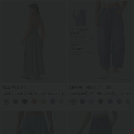
$44.95 USD
$56.95 USD
$61.95 USD
Robe longue fluide fendue avec poches
Jean Barrel 7/8 taille basse Halara Flex™
latérales, dos nu et effet torsadé
avec poches zippées
+8