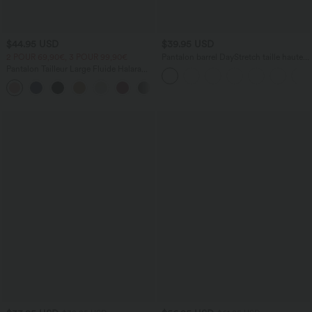
$44.95 USD
$39.95 USD
2 POUR 69,90€, 3 POUR 99,90€
Pantalon barrel DayStretch taille haute
avec poches
Pantalon Tailleur Large Fluide Halara
Flex™ Gaufré Taille Haute Poches
+21
Latérales