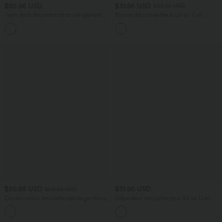
$50.95 USD
$31.95 USD
$33.95 USD
Jean droit décontracté croisé gainant
Blouse décontractée à col en V et
taille haute avec poches Halara Flex™
manches courtes bouffantes
+1
$50.95 USD
$31.95 USD
$56.95 USD
Combinaison décontractée large chinée
Débardeur décontracté à col en U et
froncée bretelles ajustables avec poches
brassière intégrée
+10
- Easy Peasy