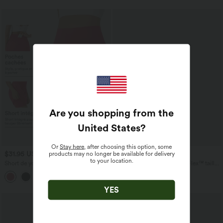
Are you shopping from the
United States
?
Or
Stay here
, after choosing this option, some
products may no longer be available for delivery
$31.95 USD
$39.95 USD
$42.95 USD
to your location.
Short de yoga SoftlyZero™ Airy 2-en-1
Short en jean ample Halara Flex™ taille
taille très haute avec poches et effet frais
haute croisé gainant décontracté avec
+23
InstantCool 17,5 cm
poches
YES