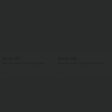
$61.95 USD
$25.95 USD
Robe de travail mi-longue fluide
Débardeur de yoga col rond froncé,
gainante à manches chauve-souris avec
tissu rafraîchissant - Protection UPF50+
poches