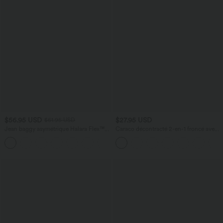
$56.95 USD
$27.95 USD
$61.95 USD
Jean baggy asymétrique Halara Flex™
Caraco décontracté 2-en-1 froncé avec
taille haute effet délavé avec poches
brassière intégrée bretelles réglables