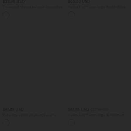
$33.95 USD
$50.95 USD
Top casual relaxed col rond à manches
Halara Flex™ Jean large fluide délavé
chauve-souris
taille haute à rayures avec poches
+1
$61.95 USD
$61.95 USD
$67.95 USD
Robe active mini de danse 2-en-1 à
Halara Flex™ Jean large décontracté
petites fleurs, coussinets amovibles,
taille haute gainant avec poches
poches et accès facile Easy Peasy