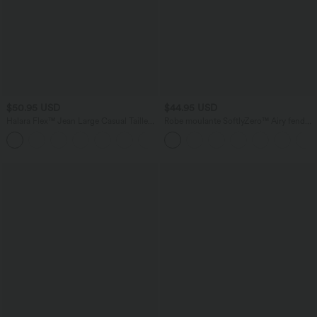
$50.95 USD
$44.95 USD
Halara Flex™ Jean Large Casual Taille
Robe moulante SoftlyZero™ Airy fendue
Haute Poches Multiples Tricot
à effet frais InstantCool, brassière
+2
Extensible Délavé
intégrée, dos nu croisé à lacets,
légèrement plissée pour invitée de
mariage et demoiselle d'honneur