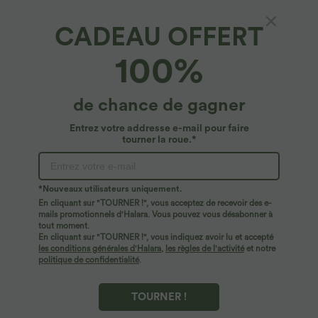
CADEAU OFFERT
SpeedWave™*
100%
Robe Mini de Randonnée SpeedWave™ à Col
Rond, Sans Manches, avec Poches Latérales
et Séchage Rapide
4.4
(
5
)
de chance de gagner
$50.95 USD
Entrez votre addresse e-mail pour faire
tourner la roue.*
*Nouveaux utilisateurs uniquement.
En cliquant sur "TOURNER !", vous acceptez de recevoir des e-
mails promotionnels d'Halara. Vous pouvez vous désabonner à
tout moment.
En cliquant sur "TOURNER !", vous indiquez avoir lu et accepté
les conditions générales d'Halara
,
les règles de l'activité
et notre
politique de confidentialité
.
TOURNER !