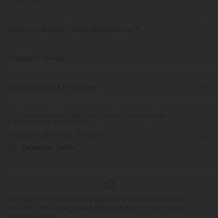
ID de produit 02695732
Séchage Rapide, Tissu SpeedWave™
Découvrez notre tissu ultra-soutenant et à séchage rapide pour vos
entraînements les plus intensifs.
Coupe et détails
Tissu respirant
Frais au toucher
Col rond
Randonnée
Mini
Sans manches
Composition & Entretien
Haute élasticité
Élasticité quatre directions
Trapèze
Séchage rapide
Maintien moyen
Livraison standard gratuite pour les commandes
supérieures à
$84.09 USD
Retours faciles sous 30 jours
Paiement facile
Le logo est en cours d’intégration. Selon le style ou la
couleur, l’article reçu peut être livré avec ou sans logo.
En savoir plus