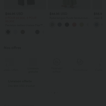
$44.95 USD
$44.95 USD
$56.95
2 POUR 69,90€, 3 POUR
Robe longue fluide fendue avec
Jean Barre
99,90€
poches latérales, dos nu et effet
Halara Fl
torsadé
zippées
Pantalon tailleur Halara Flex™
DayStretch coupe droite taille
+23
haute avec poches
Nos offres
Livraison
Paiement
ert
Promotions
Cadeau offert
gratuite
différé
Livraison offerte
Dès $84 USD d'achat