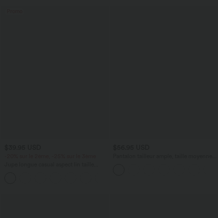
Promo
$39.95 USD
$56.95 USD
-20% sur le 2ème, -25% sur le 3ème
Pantalon tailleur ample, taille moyenne,
coupe barrel, à poches
Jupe longue casual aspect lin taille
haute avec cordon de serrage