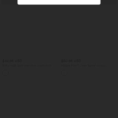
$42.95 USD
$50.95 USD
Robe midi sans manches à encolure
Halara Flex™ Jean barrel coupe
arrondie avec coussinets amovibles et
tonneau taille mi-haute avec poches
ourlet à volants