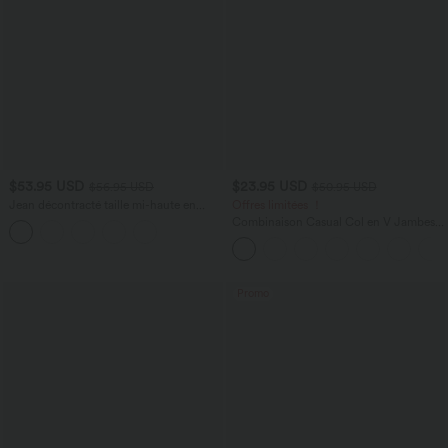
$53.95 USD
$23.95 USD
$56.95 USD
$50.95 USD
Jean décontracté taille mi-haute en
Offres limitées ！
lyocell drapé avec cordon de serrage et
Combinaison Casual Col en V Jambes
poches
Large Plissée Manches Courtes Poche
Latérale Gaufrée Fluide
Promo