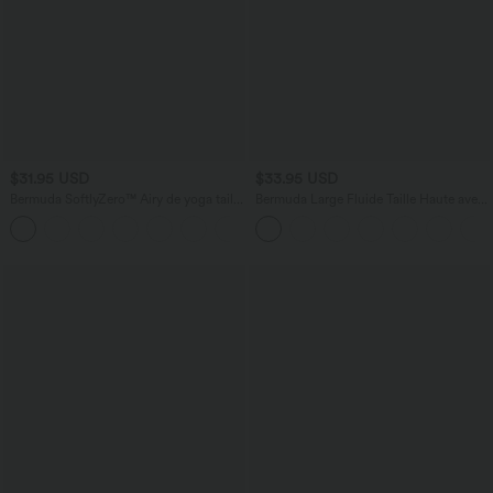
$31.95 USD
$33.95 USD
Bermuda SoftlyZero™ Airy de yoga taille
Bermuda Large Fluide Taille Haute avec
haute avec poches multiples et effet
Plis et Poches Latérales en Lin
+16
frais InstantCool
Synthétique