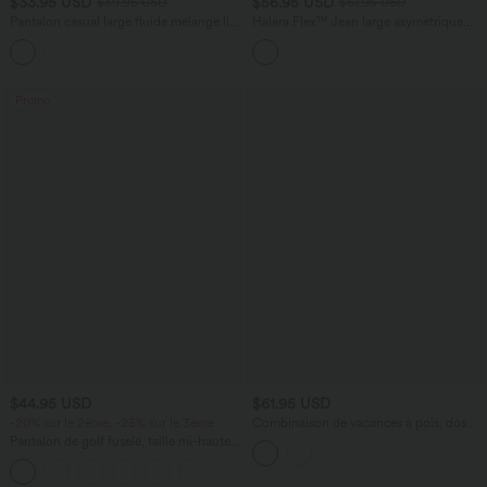
$33.95 USD
$56.95 USD
$39.95 USD
$61.95 USD
Pantalon casual large fluide mélange lin
Halara Flex™ Jean large asymétrique
taille haute avec cordon de serrage et
taille basse avec bouton, fermeture
+5
poches
éclair et poches multiples, délavé et
extensible en maille
Promo
$44.95 USD
$61.95 USD
-20% sur le 2ème, -25% sur le 3ème
Combinaison de vacances à pois, dos
nu halter, coussinets amovibles, poches
Pantalon de golf fuselé, taille mi-haute,
et accès facile Easy Peasy
cordon, ourlet courbé, séchage rapide,
+2
avec poches—UPF40+