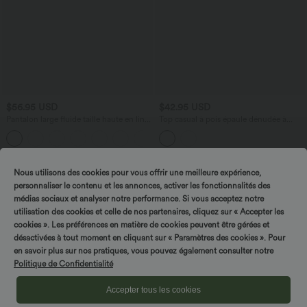
$56.95 USD
$42.95 USD
Pantalon large fluide taille haute en lin
Top casual à pois épaule dénudée à
mélangé avec poches et liens latéraux
manches courtes avec ourlet incurvé
asymétrique et brassière intégrée
Promo
Nous utilisons des cookies pour vous offrir une meilleure expérience,
personnaliser le contenu et les annonces, activer les fonctionnalités des
médias sociaux et analyser notre performance. Si vous acceptez notre
utilisation des cookies et celle de nos partenaires, cliquez sur « Accepter les
cookies ». Les préférences en matière de cookies peuvent être gérées et
désactivées à tout moment en cliquant sur « Paramètres des cookies ». Pour
en savoir plus sur nos pratiques, vous pouvez également consulter notre
Politique de Confidentialité
Accepter tous les cookies