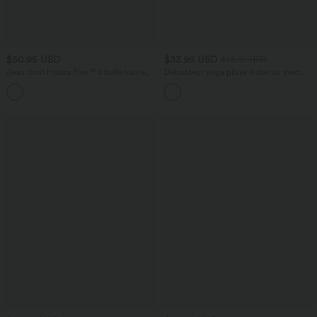
$50.95 USD
$33.95 USD
$36.95 USD
Jean droit Halara Flex™ à taille haute,
Débardeur yoga plissé à dos nu avec
poches multiples, effet délavé et tissu
bretelles croisées et séchage rapide
+3
extensible