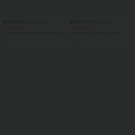
$29.95 USD
$29.95 USD
$56.95 USD
$61.95 USD
Offres limitées ！
Offres limitées ！
Combinaison décontractée dos nu avec
Combinaison froncée col V sans
poches latérales
manches avec poches - Easy Peasy
+10