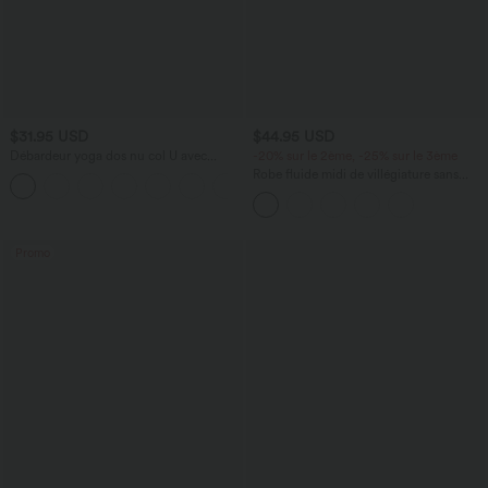
$31.95 USD
$44.95 USD
Débardeur yoga dos nu col U avec
-20% sur le 2ème, -25% sur le 3ème
bretelles croisées, ourlet arrondi et effet
Robe fluide midi de villégiature sans
frais InstantCool, protection solaire
manches, encolure carrée, dos nu croisé,
UPF50+
fronces et soutien-gorge intégré
Promo