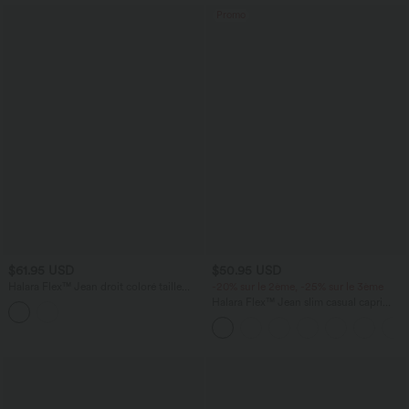
Promo
$61.95 USD
$50.95 USD
Halara Flex™ Jean droit coloré taille
-20% sur le 2ème, -25% sur le 3ème
basse avec poches
Halara Flex™ Jean slim casual capri
taille haute avec fentes et poches