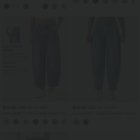
DayStretch coupe droite taille haute
+23
avec poches
$56.95 USD
$56.95 USD
$61.95 USD
$61.95 USD
Jean Barrel 7/8 taille basse Halara Flex™
Halara Flex™ Jogging barrel en denim
avec poches zippées
taille mi-haute avec poches