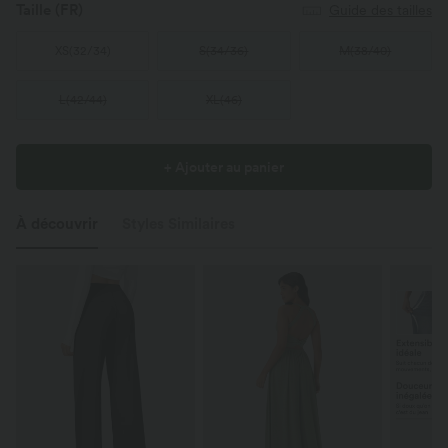
Taille
(FR)
Guide des tailles
XS
(
32/34
)
S
(
34/36
)
M
(
38/40
)
L
(
42/44
)
XL
(
46
)
+ Ajouter au panier
À découvrir
Styles Similaires