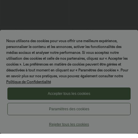
$16.95 USD
$33.95 USD
Offres bonus $14.52 USD
Top casual relaxed col rond à manches
Nous utilisons des cookies pour vous offrir une meilleure expérience,
chauve-souris
Short type boxer taille haute très
extensible et doux pour la détente
personnaliser le contenu et les annonces, activer les fonctionnalités des
médias sociaux et analyser notre performance. Si vous acceptez notre
utilisation des cookies et celle de nos partenaires, cliquez sur « Accepter les
cookies ». Les préférences en matière de cookies peuvent être gérées et
désactivées à tout moment en cliquant sur « Paramètres des cookies ». Pour
en savoir plus sur nos pratiques, vous pouvez également consulter notre
Politique de Confidentialité
Accepter tous les cookies
Paramètres des cookies
Rejeter tous les cookies