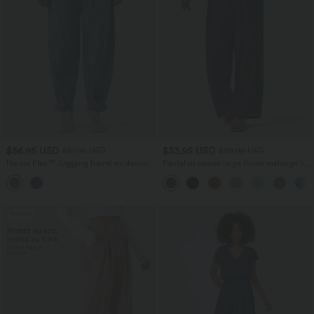
$56.95 USD
$33.95 USD
$61.95 USD
$39.95 USD
Halara Flex™ Jogging barrel en denim
Pantalon casual large fluide mélange lin
taille mi-haute avec poches
taille haute avec cordon de serrage et
poches
Promo