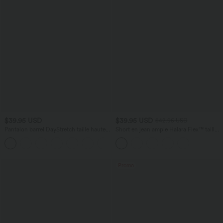
$39.95 USD
$39.95 USD
$42.95 USD
Pantalon barrel DayStretch taille haute
Short en jean ample Halara Flex™ taille
avec poches
haute croisé gainant décontracté avec
+5
poches
Promo