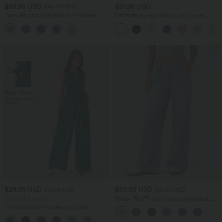
$53.95 USD
$31.95 USD
$56.95 USD
Jean décontracté taille mi-haute en
Débardeur yoga dos nu col U avec
lyocell drapé avec cordon de serrage et
bretelles croisées, ourlet arrondi et effet
poches
frais InstantCool, protection solaire
UPF50+
$29.95 USD
$56.95 USD
$61.95 USD
$61.95 USD
Offres limitées ！
Halara Flex™ Jean large asymétrique
taille basse avec bouton, fermeture
Combinaison froncée col V sans
éclair et poches multiples, délavé et
manches avec poches - Easy Peasy
extensible en maille
+7