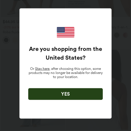
$44.95 USD
$31.95 USD
-20% sur le 2ème, -25% sur le 3ème
Short de yoga SoftlyZero™ Airy 2-en-1
taille très haute avec poches et effet frais
Robe fluide midi de villégiature sans
InstantCool 17,5 cm
manches, encolure carrée, dos nu croisé,
fronces et soutien-gorge intégré
Are you shopping from the
United States
?
Or
Stay here
, after choosing this option, some
products may no longer be available for delivery
to your location.
YES