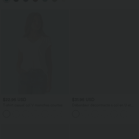
$22.95 USD
$31.95 USD
T-shirt casual col V manches courtes
Débardeur décontracté à col en U et
brassière intégrée
+9