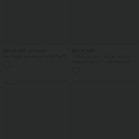
$56.95 USD
$36.95 USD
$61.95 USD
Jean baggy asymétrique Halara Flex™
-20% sur le 2ème, -25% sur le 3ème
taille haute effet délavé avec poches
Halara UltraSculpt™ Débardeur De
Course à Col en U Dos Nu Ourlet
Incurvé Croisé
Promo