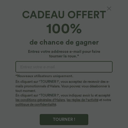
CADEAU OFFERT
100%
de chance de gagner
Entrez votre addresse e-mail pour faire
tourner la roue.*
Oops!
Nous ne semblons pas pouvoir trouver la page que
*Nouveaux utilisateurs uniquement.
vous recherchez.
En cliquant sur "TOURNER !", vous acceptez de recevoir des e-
mails promotionnels d'Halara. Vous pouvez vous désabonner à
tout moment.
Acheter plus
En cliquant sur "TOURNER !", vous indiquez avoir lu et accepté
les conditions générales d'Halara
,
les règles de l'activité
et notre
politique de confidentialité
.
TOURNER !