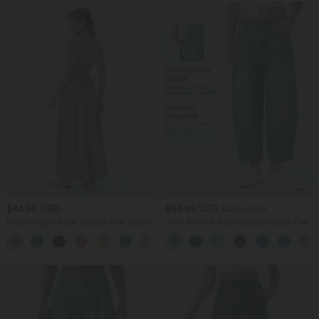
$44.95 USD
$56.95 USD
$61.95 USD
Robe longue fluide fendue avec poches
Jean Barrel 7/8 taille basse Halara Flex™
latérales, dos nu et effet torsadé
avec poches zippées
+8