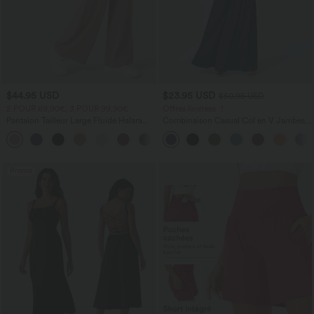
$44.95 USD
$23.95 USD
$50.95 USD
2 POUR 69,90€, 3 POUR 99,90€
Offres limitées ！
Pantalon Tailleur Large Fluide Halara
Combinaison Casual Col en V Jambes
Flex™ Gaufré Taille Haute Poches
Large Plissée Manches Courtes Poche
+21
Latérales
Latérale Gaufrée Fluide
Promo