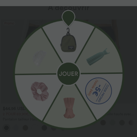
À découvrir
Promo
$44.95 USD
$41.95 USD
2 POUR 69,90€, 3 POUR 99,90€
Pantalon large fluide taille haute avec
cordon de serrage, poches latérales et
Pantalon tailleur Halara Flex™
aspect lin
DayStretch coupe droite taille haute
+23
avec poches