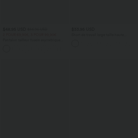
$48.95 USD
$33.95 USD
$56.95 USD
2 POUR 69,90€, 3 POUR 99,90€
Short de travail large taille haute
DayStretch avec poches
Pantalon tailleur fuselé asymétrique
taille moyenne Halara Flex™ DayStretch
+2
avec poches