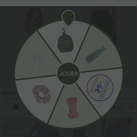
$22.95 USD
$39.95 USD
T-shirt casual col V manches courtes
Pantalon barrel DayStretch taille haute
avec poches
+9