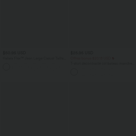
$50.95 USD
$25.95 USD
Halara Flex™ Jean Large Casual Taille
Offres bonus $20.13 USD
Haute Poches Multiples Tricot
T-shirt décontracté col bateau manches
+2
Extensible Délavé
courtes coton