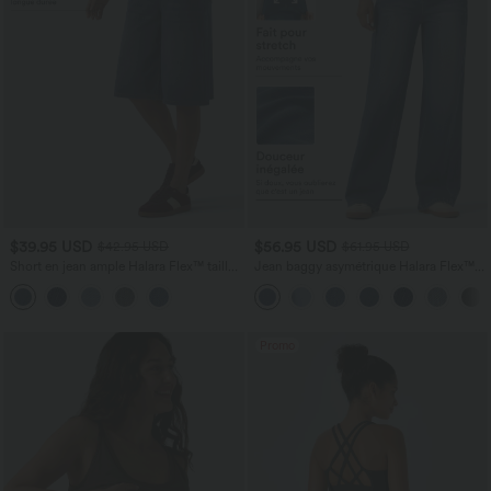
$39.95 USD
$56.95 USD
$42.95 USD
$61.95 USD
Short en jean ample Halara Flex™ taille
Jean baggy asymétrique Halara Flex™
haute croisé gainant décontracté avec
taille haute effet délavé avec poches
poches
Promo