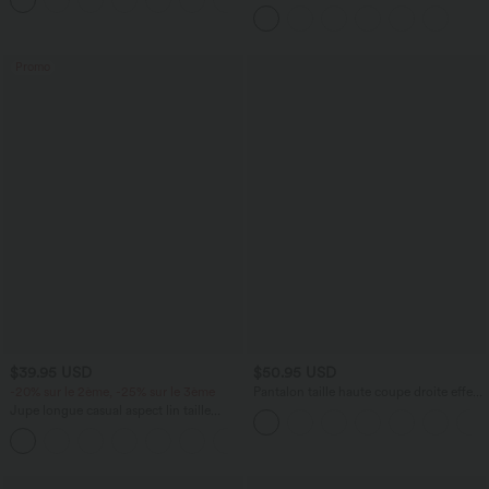
+5
Linen-Feel
courtes coupe courte
Promo
$39.95 USD
$50.95 USD
-20% sur le 2ème, -25% sur le 3ème
Pantalon taille haute coupe droite effet
lin avec poches
Jupe longue casual aspect lin taille
haute avec cordon de serrage