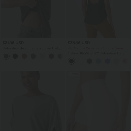
$31.95 USD
$36.95 USD
Débardeur décontracté à col en U et
-20% sur le 2ème, -25% sur le 3ème
brassière intégrée
Halara UltraSculpt™ Débardeur De
Course à Col en U Dos Nu Ourlet
Incurvé Croisé
Promo