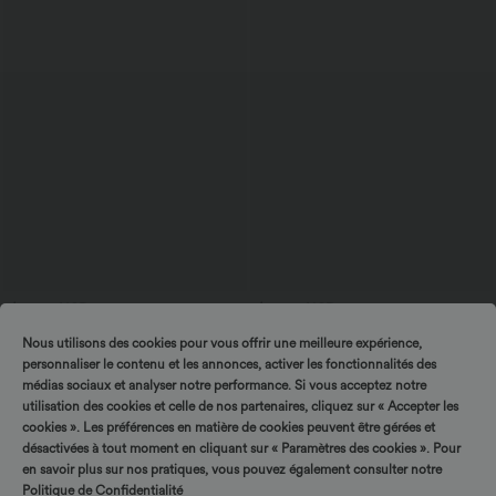
$31.95 USD
$31.95 USD
$33.95 USD
Débardeur tailleur col V avec fronces et
Jupe longue moulante taille mi-haute
Nous utilisons des cookies pour vous offrir une meilleure expérience,
brassière intégrée
avec nœud devant et fronces imprimé
floral/à rayures
personnaliser le contenu et les annonces, activer les fonctionnalités des
médias sociaux et analyser notre performance. Si vous acceptez notre
utilisation des cookies et celle de nos partenaires, cliquez sur « Accepter les
cookies ». Les préférences en matière de cookies peuvent être gérées et
désactivées à tout moment en cliquant sur « Paramètres des cookies ». Pour
en savoir plus sur nos pratiques, vous pouvez également consulter notre
Politique de Confidentialité