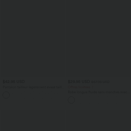
$42.95 USD
$29.95 USD
$67.95 USD
Pantalon tailleur légèrement évasé taille
Offres limitées ！
haute avec poches arrière Halara Flex™
Robe longue fluide sans manches avec
+13
brassière intégrée (Bonnets E-G) et
poches