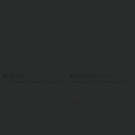
$61.95 USD
$50.95 USD
$56.95 USD
Combinaison de vacances à pois, dos
Combinaison décontractée large chinée
nu halter, coussinets amovibles, poches
froncée bretelles ajustables avec poches
et accès facile Easy Peasy
- Easy Peasy
Promo