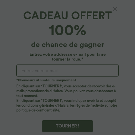
Halara Flex™ Jean large asymétrique
Jean décontracté taille mi-haute en
taille basse avec bouton, fermeture
lyocell drapé avec cordon de serrage et
CADEAU OFFERT
+5
éclair et poches multiples, délavé et
poches
extensible en maille
100%
Promo
de chance de gagner
Entrez votre addresse e-mail pour faire
tourner la roue.*
*Nouveaux utilisateurs uniquement.
En cliquant sur "TOURNER !", vous acceptez de recevoir des e-
mails promotionnels d'Halara. Vous pouvez vous désabonner à
tout moment.
En cliquant sur "TOURNER !", vous indiquez avoir lu et accepté
les conditions générales d'Halara
,
les règles de l'activité
et notre
$44.95 USD
$31.95 USD
politique de confidentialité
.
-20% sur le 2ème, -25% sur le 3ème
Short de yoga SoftlyZero™ Airy 2-en-1
taille très haute avec poches et effet frais
Robe fluide midi de villégiature sans
InstantCool 17,5 cm
manches, encolure carrée, dos nu croisé,
TOURNER !
fronces et soutien-gorge intégré