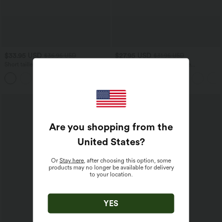
$33.95 USD
$27.95 USD
$36.95 USD
$31.95 USD
Short tailleur ample DayStretch taille
Blouse esprit bureau oversize
haute 17,5 cm avec poches
défroissage facile, col V et manches
+4
courtes
Are you shopping from the
United States
?
Or
Stay here
, after choosing this option, some
products may no longer be available for delivery
to your location.
YES