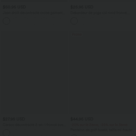
$50.95 USD
$25.95 USD
Jean droit décontracté croisé gainant
Débardeur de yoga col rond froncé,
taille haute avec poches Halara Flex™
tissu rafraîchissant - Protection UPF50+
+1
Promo
$27.95 USD
$44.95 USD
Caraco décontracté 2-en-1 froncé avec
-20% sur le 2ème, -25% sur le 3ème
brassière intégrée bretelles réglables
Pantalon de golf fuselé, taille mi-haute,
cordon, ourlet courbé, séchage rapide,