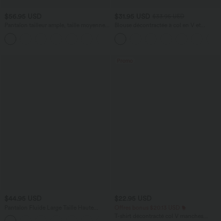
$56.95 USD
$31.95 USD
$33.95 USD
Pantalon tailleur ample, taille moyenne,
Blouse décontractée à col en V et
coupe barrel, à poches
manches courtes bouffantes
+3
Promo
$44.95 USD
$22.95 USD
Pantalon Fluide Large Taille Haute
Offres bonus $20.13 USD
Poches Latérales Palazzo Solide Casual
T-shirt décontracté col V manches