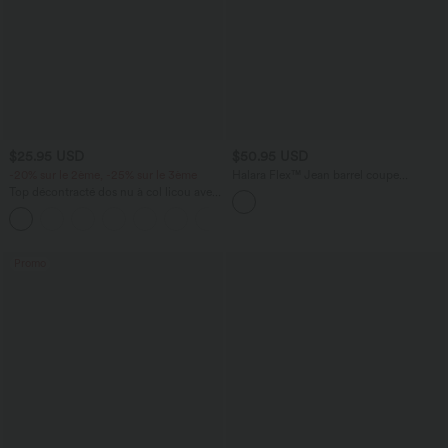
$25.95 USD
$50.95 USD
-20% sur le 2ème, -25% sur le 3ème
Halara Flex™ Jean barrel coupe
tonneau taille mi-haute avec poches
Top décontracté dos nu à col licou avec
lien dans le dos
+1
Promo