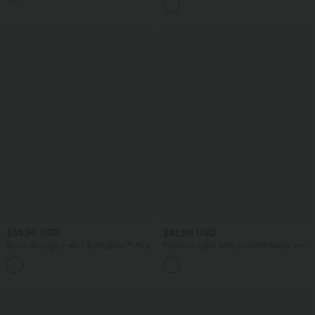
avec poches—UPF40+
$33.95 USD
$42.95 USD
Short de yoga 2-en-1 SoftlyZero™ Airy
Pantalon capri effet lin taille haute avec
taille très haute effet frais InstantCool
poches zippées
+10
22,8 cm avec poches