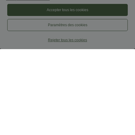
Accepter tous les cookies
Paramètres des cookies
Rejeter tous les cookies
$25.95 USD
$56.95 USD
$27.95 USD
$61.95 USD
DayStretch Jupe mini casual 2-en-1
Halara Flex™ Jean Larges Taille Haute
bodycon plissée croisée taille haute
Ourlet Roulotté Multiples Poches