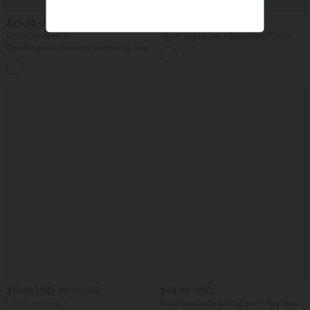
$29.95 USD
$25.95 USD
$56.95 USD
Offres limitées ！
Short yoga 2-en-1 SoftlyZero™ Airy
effet frais InstantCool taille très haute
Combinaison décontractée dos nu avec
12,5 cm avec poches, longueur allongée
poches latérales
+10
$17.95 USD
$44.95 USD
$31.95 USD
Offres limitées ！
Robe moulante SoftlyZero™ Airy fendue