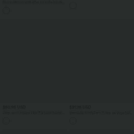
à effet frais InstantCool, brassière
Short décontracté effet lin taille haute
intégrée, dos nu croisé à lacets,
avec cordon de serrage et poches
légèrement plissée pour invitée de
latérales
mariage et demoiselle d'honneur
$50.95 USD
$31.95 USD
Jean droit Halara Flex™ à taille haute,
Bermuda SoftlyZero™ Airy de yoga taille
poches multiples, effet délavé et tissu
haute avec poches multiples et effet
+3
extensible
frais InstantCool