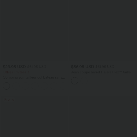
$29.95 USD
$56.95 USD
$61.95 USD
$61.95 USD
Offres limitées ！
Jean coupe barrel Halara Flex™ taille
haute avec poches
Combinaison tailleur col bateau sans
manches à rayures et nœuds sur les
+8
côtés effet frais InstantCool avec
poches, accès facile Easy Peasy
Promo