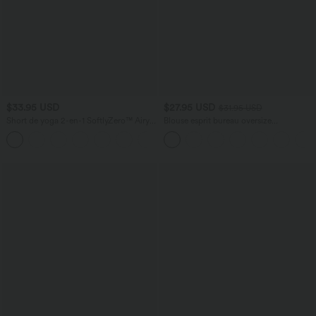
$33.95 USD
$27.95 USD
$31.95 USD
Short de yoga 2-en-1 SoftlyZero™ Airy
Blouse esprit bureau oversize
taille très haute effet frais InstantCool
défroissage facile, col V et manches
+10
22,8 cm avec poches
courtes