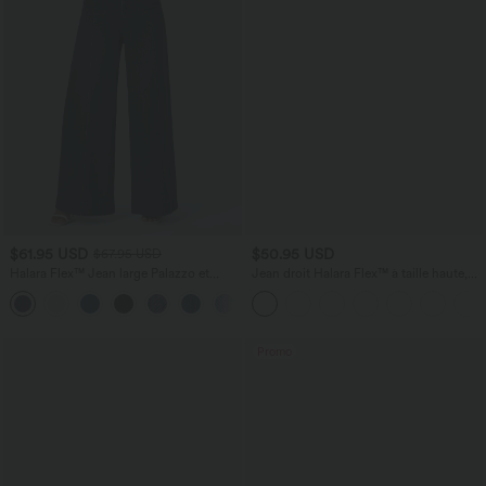
$61.95 USD
$50.95 USD
$67.95 USD
Halara Flex™ Jean large Palazzo et
Jean droit Halara Flex™ à taille haute,
Taille Haute avec Poches Avant en Tricot
poches multiples, effet délavé et tissu
+2
Extensible Lavé
extensible
Promo