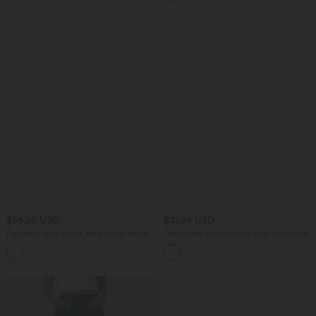
poches, accès facile Easy Peasy
$56.95 USD
$31.95 USD
Pantalon large fluide taille haute en lin
Débardeur tailleur col V avec fronces et
mélangé avec poches et liens latéraux
brassière intégrée