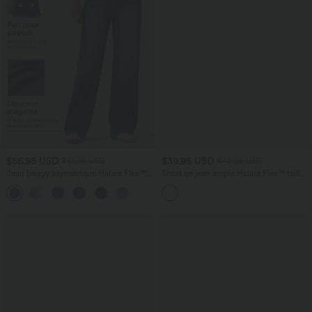
$56.95 USD
$39.95 USD
$61.95 USD
$42.95 USD
Jean baggy asymétrique Halara Flex™
Short en jean ample Halara Flex™ taille
taille haute effet délavé avec poches
haute croisé gainant décontracté avec
poches