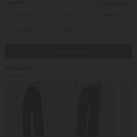
Taille
(FR)
Guide des tailles
XS
(
32/34
)
S
(
34/36
)
M
(
38/40
)
L
(
42/44
)
XL
(
46
)
+ Ajouter au panier
À découvrir