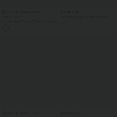
$23.95 USD
$31.95 USD
$50.95 USD
Offres limitées ！
Débardeur yoga dos nu col U avec
bretelles croisées, ourlet arrondi et effet
Combinaison Casual Col en V Jambes
frais InstantCool, protection solaire
Large Plissée Manches Courtes Poche
UPF50+
+5
Latérale Gaufrée Fluide
$29.95 USD
$22.95 USD
$61.95 USD