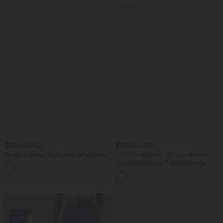
Promo
$39.95 USD
$36.95 USD
Pantalon barrel DayStretch taille haute
-20% sur le 2ème, -25% sur le 3ème
avec poches
Halara UltraSculpt™ Débardeur De
+5
Course à Col en U Dos Nu Ourlet
Incurvé Croisé