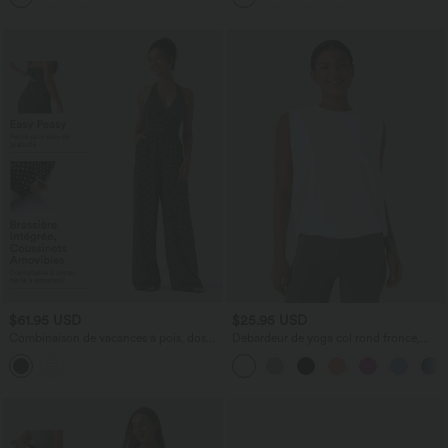
$61.95 USD
$25.95 USD
Combinaison de vacances à pois, dos
Débardeur de yoga col rond froncé,
nu halter, coussinets amovibles, poches
tissu rafraîchissant - Protection UPF50+
et accès facile Easy Peasy