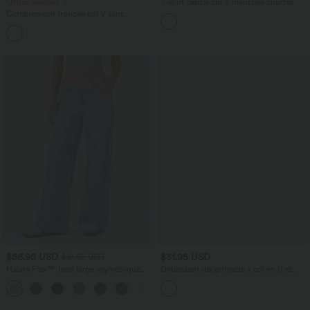
Offres limitées ！
T-shirt casual col V manches courtes
Combinaison froncée col V sans
manches avec poches - Easy Peasy
+7
$56.95 USD
$31.95 USD
$61.95 USD
Halara Flex™ Jean large asymétrique
Débardeur décontracté à col en U et
taille basse avec bouton, fermeture
brassière intégrée
+5
éclair et poches multiples, délavé et
extensible en maille