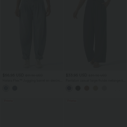
$56.95 USD
$33.95 USD
$61.95 USD
$39.95 USD
Halara Flex™ Jogging barrel en denim
Pantalon casual large fluide mélange lin
taille mi-haute avec poches
taille haute avec cordon de serrage et
poches
Promo
Promo