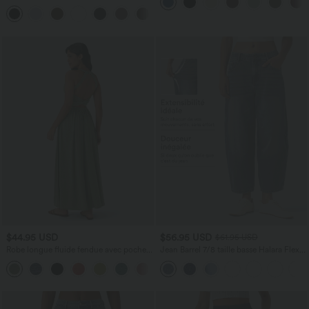
aspect lin
DayStretch coupe droite taille haute
+23
avec poches
$44.95 USD
$56.95 USD
$61.95 USD
Robe longue fluide fendue avec poches
Jean Barrel 7/8 taille basse Halara Flex™
latérales, dos nu et effet torsadé
avec poches zippées
+8