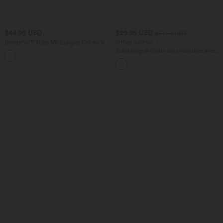
$44.95 USD
$29.95 USD
$67.95 USD
Breezeful™ Robe Mi-Longue Col en V
Offres limitées ！
Manches Courtes Poche Latérale Nouée
Robe longue fluide sans manches avec
+8
au Dos Séchage Rapide
brassière intégrée (Bonnets E-G) et
poches