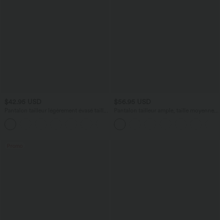
$42.95 USD
$56.95 USD
Pantalon tailleur légèrement évasé taille
Pantalon tailleur ample, taille moyenne,
haute avec poches arrière Halara Flex™
coupe barrel, à poches
+13
Promo