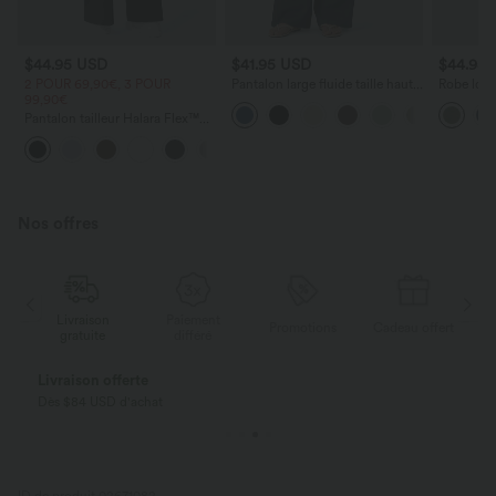
$44.95 USD
$41.95 USD
$44.95
2 POUR 69,90€, 3 POUR
Pantalon large fluide taille haute
Robe long
99,90€
avec cordon de serrage, poches
poches lat
latérales et aspect lin
torsadé
Pantalon tailleur Halara Flex™
DayStretch coupe droite taille
+23
haute avec poches
Nos offres
Paiement
Livraison
Promotions
Cadeau offert
différé
gratuite
Payez en plusieurs fois SANS FRAIS
Avec Klarna