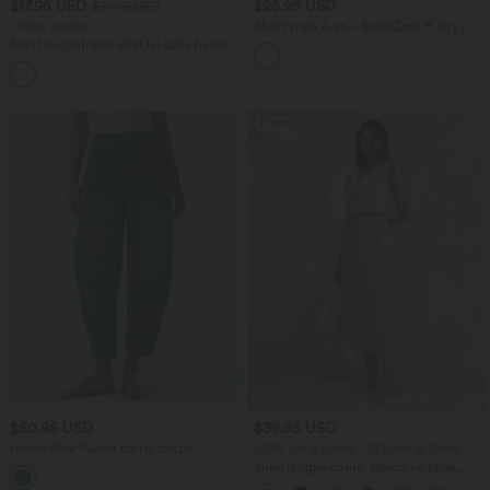
$17.95 USD
$25.95 USD
$31.95 USD
Offres limitées ！
Short yoga 2-en-1 SoftlyZero™ Airy
effet frais InstantCool taille très haute
Short décontracté effet lin taille haute
12,5 cm avec poches, longueur allongée
avec cordon de serrage et poches
latérales
Promo
$50.95 USD
$39.95 USD
Halara Flex™ Jean barrel coupe
-20% sur le 2ème, -25% sur le 3ème
tonneau taille mi-haute avec poches
Jupe longue casual aspect lin taille
haute avec cordon de serrage