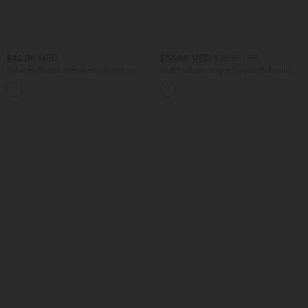
$42.95 USD
$33.95 USD
$36.95 USD
Robe midi sans manches à encolure
Short tailleur ample DayStretch taille
arrondie avec coussinets amovibles et
haute 17,5 cm avec poches
ourlet à volants