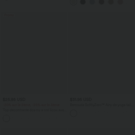
Promo
$25.95 USD
$31.95 USD
-20% sur le 2ème, -25% sur le 3ème
Bermuda SoftlyZero™ Airy de yoga taille
haute avec poches multiples et effet
Top décontracté dos nu à col licou avec
frais InstantCool
lien dans le dos
+1