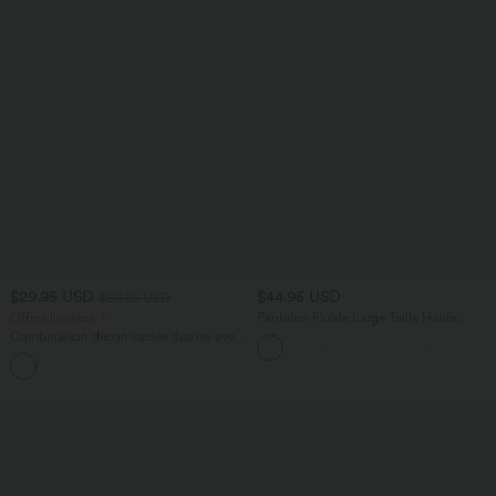
$29.95 USD
$44.95 USD
$56.95 USD
Offres limitées ！
Pantalon Fluide Large Taille Haute
Poches Latérales Palazzo Solide Casual
Combinaison décontractée dos nu avec
Linen-Feel
poches latérales
+10