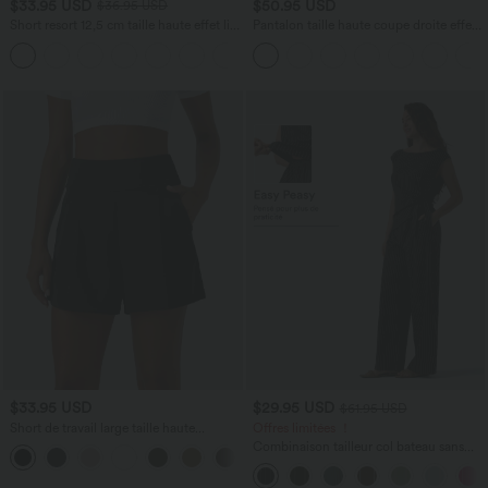
$33.95 USD
$50.95 USD
$36.95 USD
Short resort 12,5 cm taille haute effet lin
Pantalon taille haute coupe droite effet
avec ourlet roulotté et poches
lin avec poches
$33.95 USD
$29.95 USD
$61.95 USD
Short de travail large taille haute
Offres limitées ！
DayStretch avec poches
Combinaison tailleur col bateau sans
+11
manches à rayures et nœuds sur les
côtés effet frais InstantCool avec