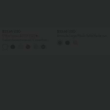
$22.95 USD
$33.95 USD
Offres bonus $20.13 USD
Bermuda Large Fluide Taille Haute avec
Plis et Poches Latérales en Lin
T-shirt décontracté col V manches
Synthétique
courtes coupe courte