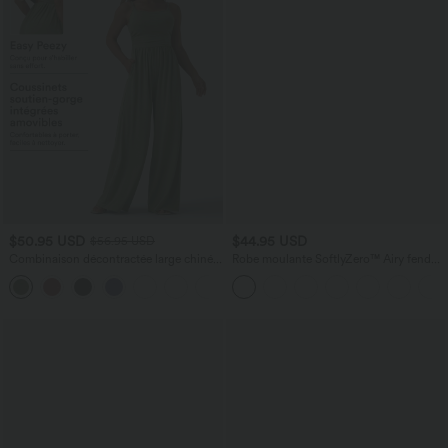
$50.95 USD
$44.95 USD
$56.95 USD
Combinaison décontractée large chinée
Robe moulante SoftlyZero™ Airy fendue
froncée bretelles ajustables avec poches
à effet frais InstantCool, brassière
+10
- Easy Peasy
intégrée, dos nu croisé à lacets,
légèrement plissée pour invitée de
mariage et demoiselle d'honneur