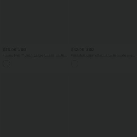
$50.95 USD
$42.95 USD
Halara Flex™ Jean Large Casual Taille
Pantalon capri effet lin taille haute avec
Haute Poches Multiples Tricot
poches zippées
+2
Extensible Délavé