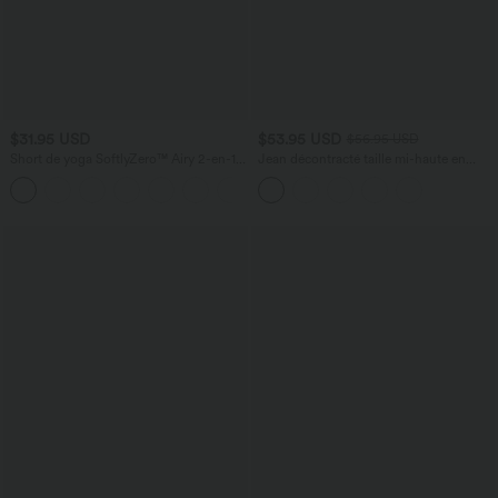
$31.95 USD
$53.95 USD
$56.95 USD
Short de yoga SoftlyZero™ Airy 2-en-1
Jean décontracté taille mi-haute en
taille très haute avec poches et effet frais
lyocell drapé avec cordon de serrage et
+23
InstantCool 17,5 cm
poches