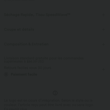
ID de produit 02671082
Séchage Rapide, Tissu SpeedWave™
Découvrez notre tissu ultra-soutenant et à séchage rapide pour vos
entraînements les plus intensifs.
Coupe et détails
Tissu respirant
Frais au toucher
Pour : la course à pied et les activités décontractées
Col en U
Composition & Entretien
Raccourci
Sans manches
Haute élasticité
Séchage rapide
Maintien moyen
Livraison standard gratuite pour les commandes
supérieures à
Élasticité quatre directions
$84.09 USD
Retours faciles sous 30 jours
Paiement facile
Le logo est en cours d’intégration. Selon le style ou la
couleur, l’article reçu peut être livré avec ou sans logo.
En savoir plus