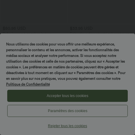
$50.95 USD
$33.95 USD
Robe longue à encolure bateau,
Débardeur décontracté col carré avec
bretelles asymétriques, côtés froncés et
soutien-gorge intégré bonnets B-E
+4
poches
Nous utilisons des cookies pour vous offrir une meilleure expérience,
personnaliser le contenu et les annonces, activer les fonctionnalités des
médias sociaux et analyser notre performance. Si vous acceptez notre
utilisation des cookies et celle de nos partenaires, cliquez sur « Accepter les
cookies ». Les préférences en matière de cookies peuvent être gérées et
désactivées à tout moment en cliquant sur « Paramètres des cookies ». Pour
en savoir plus sur nos pratiques, vous pouvez également consulter notre
Politique de Confidentialité
Accepter tous les cookies
Paramètres des cookies
Rejeter tous les cookies