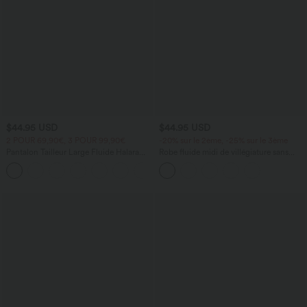
$44.95 USD
$44.95 USD
2 POUR 69,90€, 3 POUR 99,90€
-20% sur le 2ème, -25% sur le 3ème
Pantalon Tailleur Large Fluide Halara
Robe fluide midi de villégiature sans
Flex™ Gaufré Taille Haute Poches
manches, encolure carrée, dos nu croisé,
+21
Latérales
fronces et soutien-gorge intégré