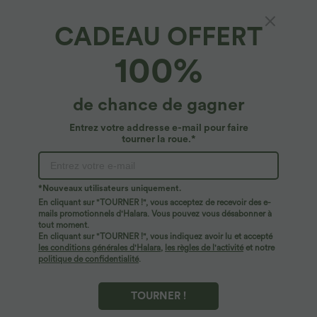
CADEAU OFFERT
SpeedWave™*
100%
Brassière de sport running SpeedWave™ à
maintien moyen, bonnets moulés, bretelles
réglables, fermeture éclair et tissu perforé à
4.7
(
12
)
de chance de gagner
séchage rapide
$44.95 USD
Entrez votre addresse e-mail pour faire
tourner la roue.*
*Nouveaux utilisateurs uniquement.
En cliquant sur "TOURNER !", vous acceptez de recevoir des e-
mails promotionnels d'Halara. Vous pouvez vous désabonner à
tout moment.
En cliquant sur "TOURNER !", vous indiquez avoir lu et accepté
les conditions générales d'Halara
,
les règles de l'activité
et notre
politique de confidentialité
.
TOURNER !