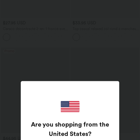
$27.95 USD
$33.95 USD
Caraco décontracté 2-en-1 froncé avec
Top casual relaxed col rond à manches
brassière intégrée bretelles réglables
chauve-souris
Promo
Are you shopping from the
United States
?
$44.95 USD
$50.95 USD