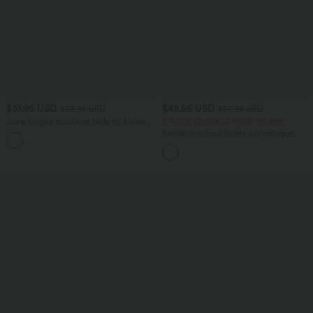
$31.95 USD
$48.95 USD
$33.95 USD
$56.95 USD
Jupe longue moulante taille mi-haute
2 POUR 69,90€, 3 POUR 99,90€
avec nœud devant et fronces imprimé
Pantalon tailleur fuselé asymétrique
floral/à rayures
taille moyenne Halara Flex™ DayStretch
avec poches