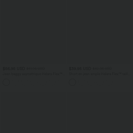
$56.95 USD
$39.95 USD
$61.95 USD
$42.95 USD
Jean baggy asymétrique Halara Flex™
Short en jean ample Halara Flex™ taille
taille haute effet délavé avec poches
haute croisé gainant décontracté avec
poches