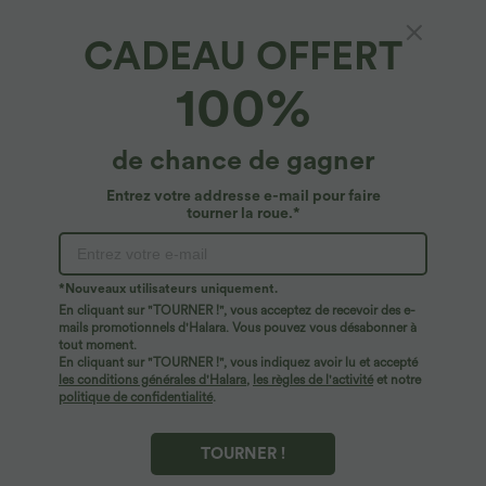
CADEAU OFFERT
SpeedWave™*
100%
Brassière de sport entraînement
SpeedWave™ soutien intermédiaire séchage
rapide bonnets A-D
4.6
(
45
)
de chance de gagner
$22.95 USD
Entrez votre addresse e-mail pour faire
tourner la roue.*
*Nouveaux utilisateurs uniquement.
En cliquant sur "TOURNER !", vous acceptez de recevoir des e-
mails promotionnels d'Halara. Vous pouvez vous désabonner à
tout moment.
En cliquant sur "TOURNER !", vous indiquez avoir lu et accepté
les conditions générales d'Halara
,
les règles de l'activité
et notre
politique de confidentialité
.
TOURNER !