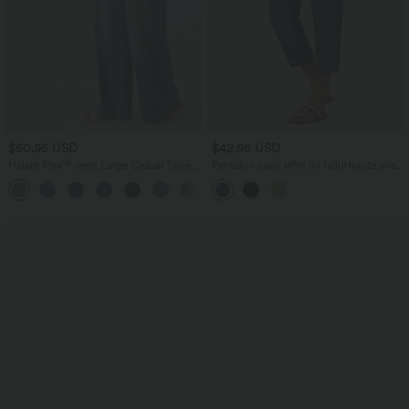
$50.95 USD
$42.95 USD
Halara Flex™ Jean Large Casual Taille
Pantalon capri effet lin taille haute avec
Haute Poches Multiples Tricot
poches zippées
+2
Extensible Délavé