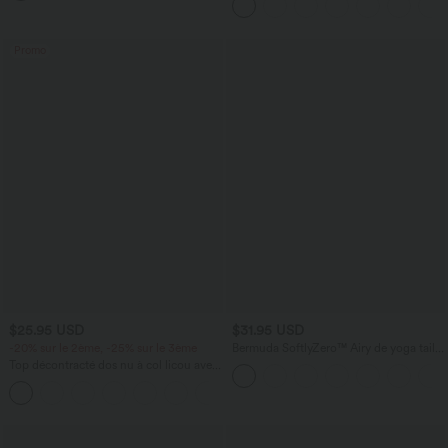
Promo
$25.95 USD
$31.95 USD
-20% sur le 2ème, -25% sur le 3ème
Bermuda SoftlyZero™ Airy de yoga taille
haute avec poches multiples et effet
Top décontracté dos nu à col licou avec
frais InstantCool
lien dans le dos
+1