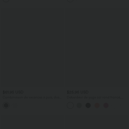
$61.95 USD
$25.95 USD
Combinaison de vacances à pois, dos
Débardeur de yoga col rond froncé,
nu halter, coussinets amovibles, poches
tissu rafraîchissant - Protection UPF50+
et accès facile Easy Peasy