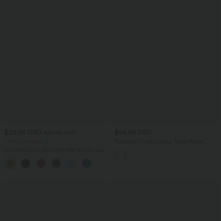
$29.95 USD
$44.95 USD
$56.95 USD
Offres limitées ！
Pantalon Fluide Large Taille Haute
Poches Latérales Palazzo Solide Casual
Combinaison décontractée dos nu avec
Linen-Feel
poches latérales
+10