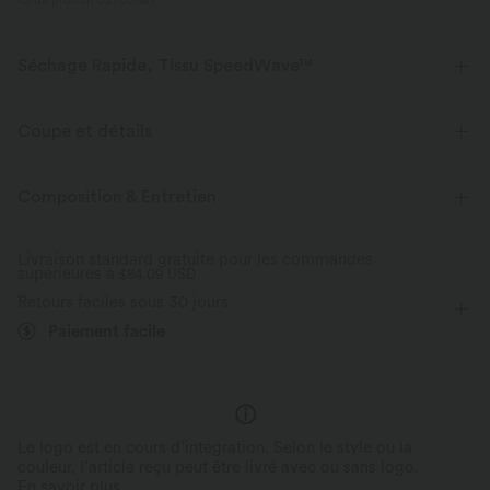
ID de produit 02763681
Séchage Rapide, Tissu SpeedWave™
Découvrez notre tissu ultra-soutenant et à séchage rapide pour vos
entraînements les plus intensifs.
Coupe et détails
Tissu respirant
Frais au toucher
Soutien-gorge intégré
Col V
Entraînement
Composition & Entretien
Raccourci
Sans manches
Haute élasticité
Séchage rapide
Maintien moyen
Livraison standard gratuite pour les commandes
supérieures à
Élasticité quatre directions
$84.09 USD
Maintien moyen
Retours faciles sous 30 jours
Paiement facile
Le logo est en cours d’intégration. Selon le style ou la
couleur, l’article reçu peut être livré avec ou sans logo.
En savoir plus