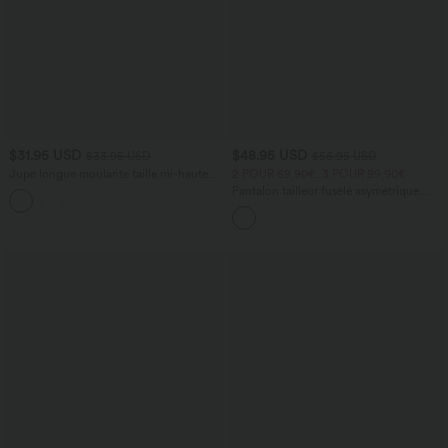
$31.95 USD
$48.95 USD
$33.95 USD
$56.95 USD
Jupe longue moulante taille mi-haute
2 POUR 69,90€, 3 POUR 99,90€
avec nœud devant et fronces imprimé
Pantalon tailleur fuselé asymétrique
floral/à rayures
taille moyenne Halara Flex™ DayStretch
avec poches