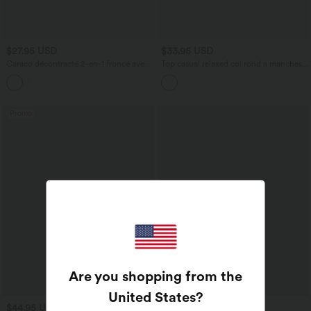
$27.95 USD
$33.95 USD
Caraco décontracté 2-en-1 froncé avec
Top casual relaxed col rond à manches
brassière intégrée bretelles réglables
chauve-souris
Promo
Are you shopping from the
United States
?
$44.95 USD
$50.95 USD