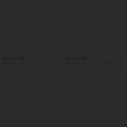
$42.95 USD
$56.95 USD
Pantalon tailleur légèrement évasé taille
Pantalon tailleur ample, taille moyenne,
haute avec poches arrière Halara Flex™
coupe barrel, à poches
+13
Promo