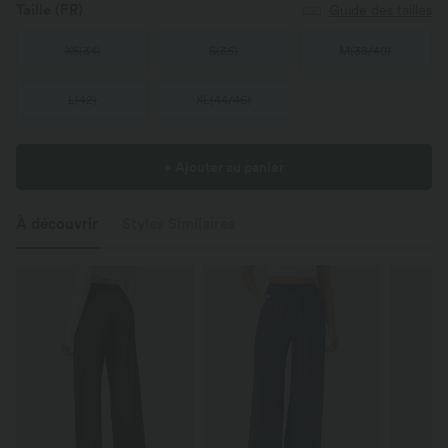
Taille
(FR)
Guide des tailles
XS
(
34
)
S
(
36
)
M
(
38/40
)
L
(
42
)
XL
(
44/46
)
+ Ajouter au panier
À découvrir
Styles Similaires