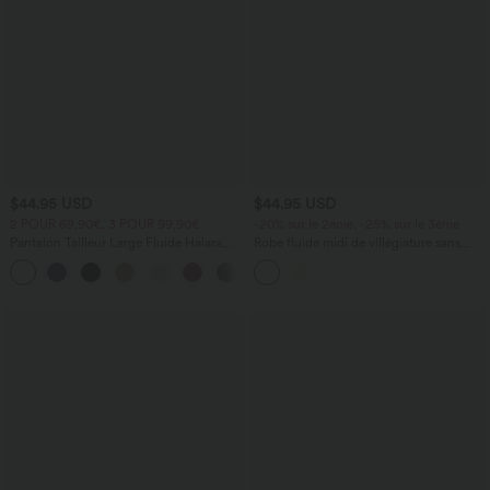
$44.95 USD
$44.95 USD
2 POUR 69,90€, 3 POUR 99,90€
-20% sur le 2ème, -25% sur le 3ème
Pantalon Tailleur Large Fluide Halara
Robe fluide midi de villégiature sans
Flex™ Gaufré Taille Haute Poches
manches, encolure carrée, dos nu croisé,
+21
Latérales
fronces et soutien-gorge intégré