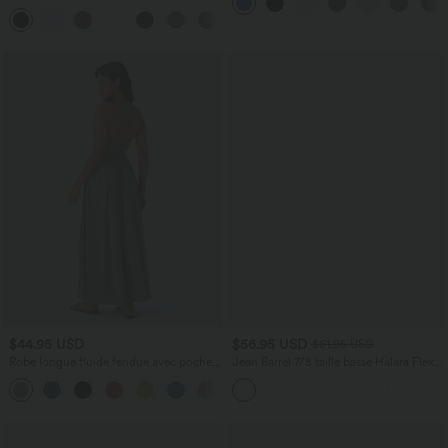
aspect lin
DayStretch coupe droite taille haute
+23
avec poches
$44.95 USD
$56.95 USD
$61.95 USD
Robe longue fluide fendue avec poches
Jean Barrel 7/8 taille basse Halara Flex™
latérales, dos nu et effet torsadé
avec poches zippées
+8