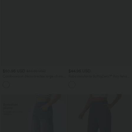
$50.95 USD
$44.95 USD
$56.95 USD
Combinaison décontractée large chinée
Robe moulante SoftlyZero™ Airy fendue
froncée bretelles ajustables avec poches
à effet frais InstantCool, brassière
+10
- Easy Peasy
intégrée, dos nu croisé à lacets,
légèrement plissée pour invitée de
mariage et demoiselle d'honneur