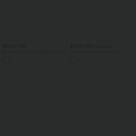
$33.95 USD
$27.95 USD
$31.95 USD
Short de yoga 2-en-1 SoftlyZero™ Airy
Blouse esprit bureau oversize
taille très haute effet frais InstantCool
défroissage facile, col V et manches
+10
22,8 cm avec poches
courtes