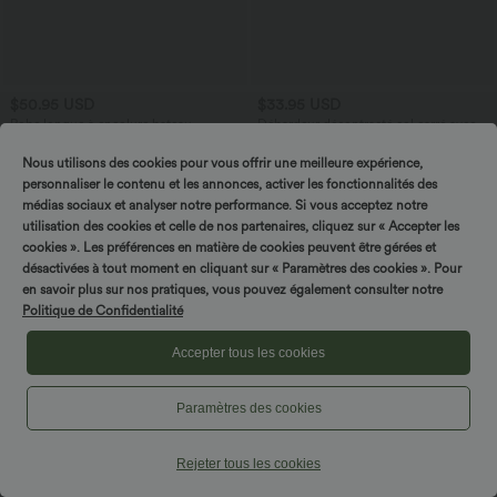
$50.95 USD
$33.95 USD
Robe longue à encolure bateau,
Débardeur décontracté col carré avec
bretelles asymétriques, côtés froncés et
soutien-gorge intégré bonnets B-E
+4
poches
Nous utilisons des cookies pour vous offrir une meilleure expérience,
personnaliser le contenu et les annonces, activer les fonctionnalités des
médias sociaux et analyser notre performance. Si vous acceptez notre
utilisation des cookies et celle de nos partenaires, cliquez sur « Accepter les
cookies ». Les préférences en matière de cookies peuvent être gérées et
désactivées à tout moment en cliquant sur « Paramètres des cookies ». Pour
en savoir plus sur nos pratiques, vous pouvez également consulter notre
Politique de Confidentialité
Accepter tous les cookies
Paramètres des cookies
Rejeter tous les cookies