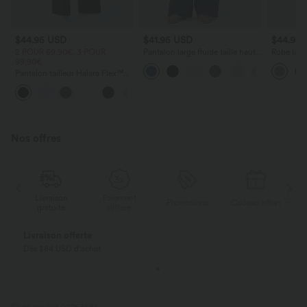
$44.95 USD
$41.95 USD
$44.95
2 POUR 69,90€, 3 POUR
Pantalon large fluide taille haute
Robe long
99,90€
avec cordon de serrage, poches
poches lat
latérales et aspect lin
torsadé
Pantalon tailleur Halara Flex™
DayStretch coupe droite taille
+23
haute avec poches
Nos offres
Livraison
Paiement
ert
Promotions
Cadeau offert
gratuite
différé
Livraison offerte
Dès $84 USD d'achat