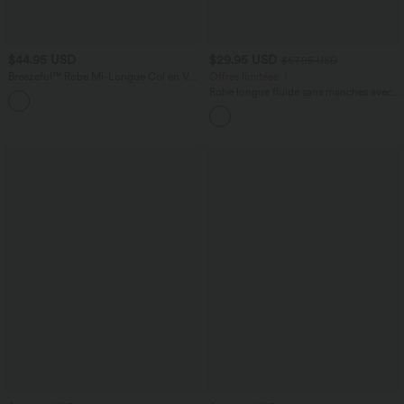
$44.95 USD
$29.95 USD
$67.95 USD
Breezeful™ Robe Mi-Longue Col en V
Offres limitées ！
Manches Courtes Poche Latérale Nouée
Robe longue fluide sans manches avec
+8
au Dos Séchage Rapide
brassière intégrée (Bonnets E-G) et
poches