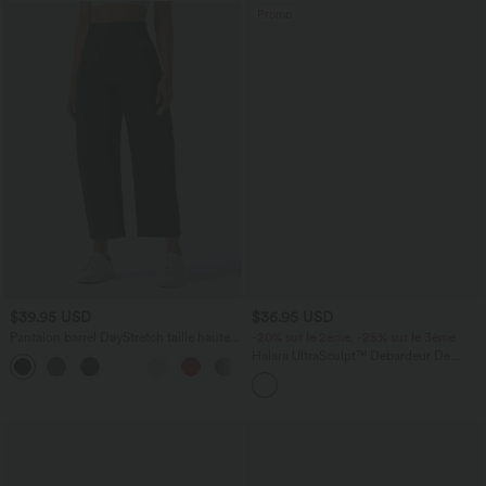
Promo
$39.95 USD
$36.95 USD
Pantalon barrel DayStretch taille haute
-20% sur le 2ème, -25% sur le 3ème
avec poches
Halara UltraSculpt™ Débardeur De
+5
Course à Col en U Dos Nu Ourlet
Incurvé Croisé