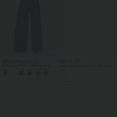
$61.95 USD
$50.95 USD
$67.95 USD
Halara Flex™ Jean large Palazzo et
Jean droit Halara Flex™ à taille haute,
Taille Haute avec Poches Avant en Tricot
poches multiples, effet délavé et tissu
+2
Extensible Lavé
extensible
Promo