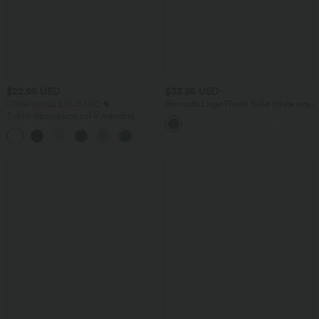
$22.95 USD
$33.95 USD
Offres bonus $20.13 USD
Bermuda Large Fluide Taille Haute avec
Plis et Poches Latérales en Lin
T-shirt décontracté col V manches
Synthétique
courtes coupe courte