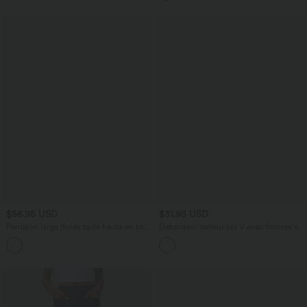
poches, accès facile Easy Peasy
$56.95 USD
$31.95 USD
Pantalon large fluide taille haute en lin
Débardeur tailleur col V avec fronces et
mélangé avec poches et liens latéraux
brassière intégrée