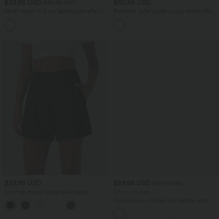
$33.95 USD
$50.95 USD
$36.95 USD
Short resort 12,5 cm taille haute effet lin
Pantalon taille haute coupe droite effet
avec ourlet roulotté et poches
lin avec poches
$33.95 USD
$29.95 USD
$61.95 USD
Short de travail large taille haute
Offres limitées ！
DayStretch avec poches
Combinaison tailleur col bateau sans
+11
manches à rayures et nœuds sur les
côtés effet frais InstantCool avec