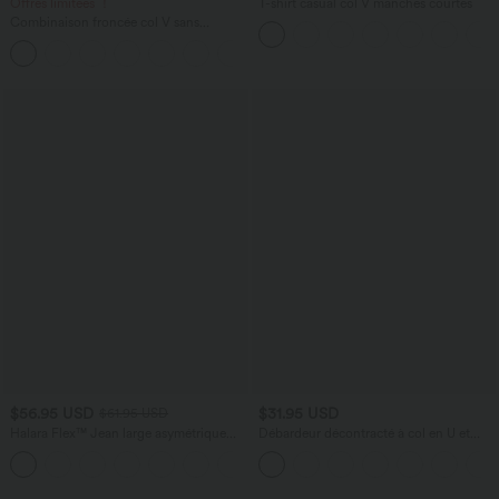
Offres limitées ！
T-shirt casual col V manches courtes
Combinaison froncée col V sans
manches avec poches - Easy Peasy
+7
$56.95 USD
$31.95 USD
$61.95 USD
Halara Flex™ Jean large asymétrique
Débardeur décontracté à col en U et
taille basse avec bouton, fermeture
brassière intégrée
+5
éclair et poches multiples, délavé et
extensible en maille