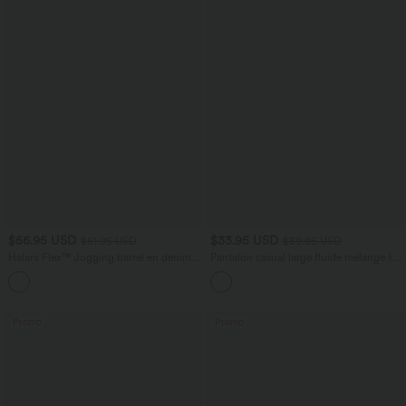
$56.95 USD
$33.95 USD
$61.95 USD
$39.95 USD
Halara Flex™ Jogging barrel en denim
Pantalon casual large fluide mélange lin
taille mi-haute avec poches
taille haute avec cordon de serrage et
poches
Promo
Promo