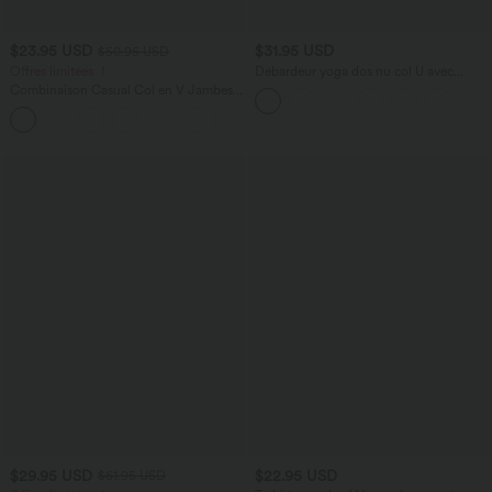
$23.95 USD
$31.95 USD
$50.95 USD
Offres limitées ！
Débardeur yoga dos nu col U avec
bretelles croisées, ourlet arrondi et effet
Combinaison Casual Col en V Jambes
frais InstantCool, protection solaire
Large Plissée Manches Courtes Poche
UPF50+
+5
Latérale Gaufrée Fluide
$29.95 USD
$22.95 USD
$61.95 USD