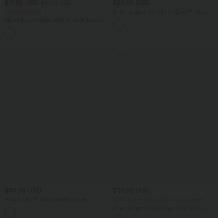
$17.95 USD
$25.95 USD
$31.95 USD
Offres limitées ！
Short yoga 2-en-1 SoftlyZero™ Airy
effet frais InstantCool taille très haute
Short décontracté effet lin taille haute
12,5 cm avec poches, longueur allongée
avec cordon de serrage et poches
latérales
Promo
$50.95 USD
$39.95 USD
Halara Flex™ Jean barrel coupe
-20% sur le 2ème, -25% sur le 3ème
tonneau taille mi-haute avec poches
Jupe longue casual aspect lin taille
haute avec cordon de serrage