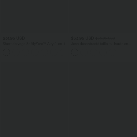
$31.95 USD
$53.95 USD
$56.95 USD
Short de yoga SoftlyZero™ Airy 2-en-1
Jean décontracté taille mi-haute en
taille très haute avec poches et effet frais
lyocell drapé avec cordon de serrage et
+23
InstantCool 17,5 cm
poches