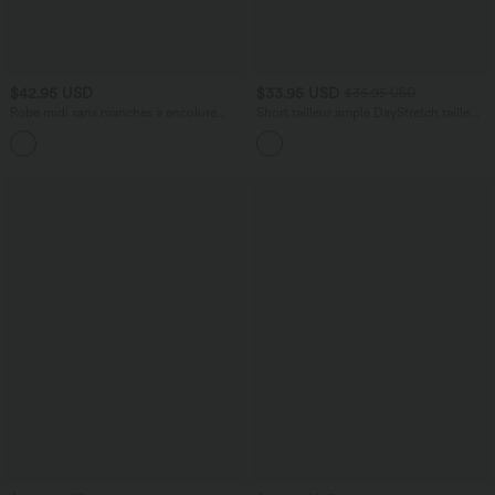
$42.95 USD
$33.95 USD
$36.95 USD
Robe midi sans manches à encolure
Short tailleur ample DayStretch taille
arrondie avec coussinets amovibles et
haute 17,5 cm avec poches
ourlet à volants