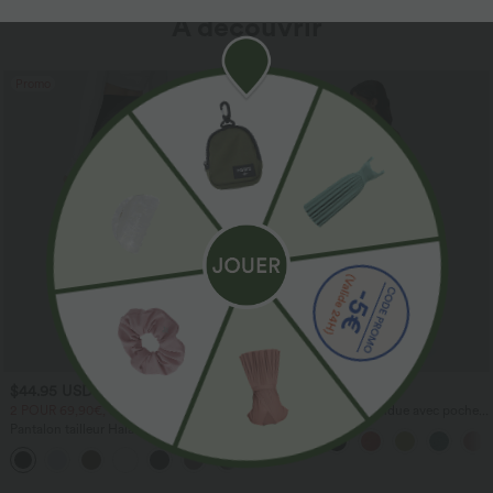
À découvrir
Promo
$44.95 USD
$44.95 USD
2 POUR 69,90€, 3 POUR 99,90€
Robe longue fluide fendue avec poches
latérales, dos nu et effet torsadé
Pantalon tailleur Halara Flex™
DayStretch coupe droite taille haute
+23
avec poches