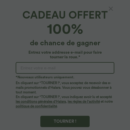
CADEAU OFFERT
100%
de chance de gagner
Entrez votre addresse e-mail pour faire
tourner la roue.*
Oops!
Nous ne semblons pas pouvoir trouver la page que
*Nouveaux utilisateurs uniquement.
vous recherchez.
En cliquant sur "TOURNER !", vous acceptez de recevoir des e-
mails promotionnels d'Halara. Vous pouvez vous désabonner à
tout moment.
Acheter plus
En cliquant sur "TOURNER !", vous indiquez avoir lu et accepté
les conditions générales d'Halara
,
les règles de l'activité
et notre
politique de confidentialité
.
TOURNER !