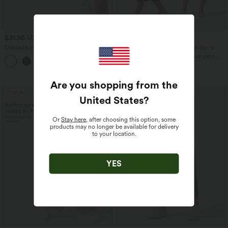
$31.95 USD
$44.95 USD
Débardeur yoga dos nu col U avec
-20% sur le 2ème, -25% sur le 3ème
bretelles croisées, ourlet arrondi et effet
Robe fluide midi de villégiature sans
frais InstantCool, protection solaire
manches, encolure carrée, dos nu croisé,
UPF50+
fronces et soutien-gorge intégré
Are you shopping from the
Promo
United States
?
Or
Stay here
, after choosing this option, some
products may no longer be available for delivery
to your location.
YES