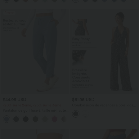
extensible en maille
Promo
$44.95 USD
$61.95 USD
-20% sur le 2ème, -25% sur le 3ème
Combinaison de vacances à pois, dos
nu halter, coussinets amovibles, poches
Pantalon de golf fuselé, taille mi-haute,
et accès facile Easy Peasy
cordon, ourlet courbé, séchage rapide,
+2
avec poches—UPF40+