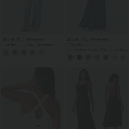
$53.95 USD
$23.95 USD
$56.95 USD
$50.95 USD
Jean décontracté taille mi-haute en
Offres limitées ！
lyocell drapé avec cordon de serrage et
Combinaison Casual Col en V Jambes
poches
Large Plissée Manches Courtes Poche
Latérale Gaufrée Fluide
Promo