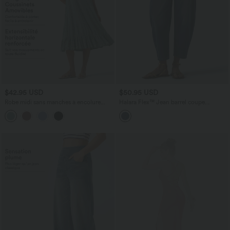
$42.95 USD
$50.95 USD
Robe midi sans manches à encolure
Halara Flex™ Jean barrel coupe
arrondie avec coussinets amovibles et
tonneau taille mi-haute avec poches
ourlet à volants