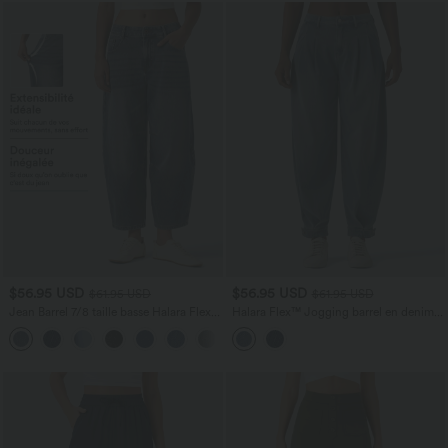
$56.95 USD
$56.95 USD
$61.95 USD
$61.95 USD
Jean Barrel 7/8 taille basse Halara Flex™
Halara Flex™ Jogging barrel en denim
avec poches zippées
taille mi-haute avec poches