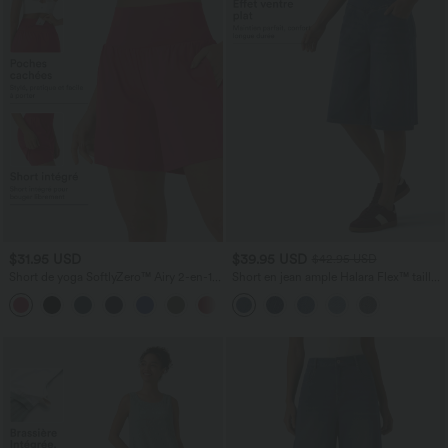
$31.95 USD
$39.95 USD
$42.95 USD
Short de yoga SoftlyZero™ Airy 2-en-1
Short en jean ample Halara Flex™ taille
taille très haute avec poches et effet frais
haute croisé gainant décontracté avec
+23
InstantCool 17,5 cm
poches