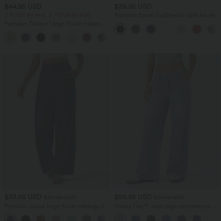
$44.95 USD
$39.95 USD
2 POUR 69,90€, 3 POUR 99,90€
Pantalon barrel DayStretch taille haute
avec poches
Pantalon Tailleur Large Fluide Halara
Flex™ Gaufré Taille Haute Poches
+21
Latérales
$33.95 USD
$56.95 USD
$39.95 USD
$61.95 USD
Pantalon casual large fluide mélange lin
Halara Flex™ Jean large asymétrique
taille haute avec cordon de serrage et
taille basse avec bouton, fermeture
+5
poches
éclair et poches multiples, délavé et