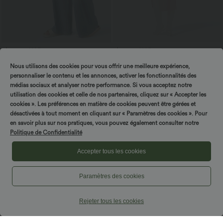
$50.95 USD
$44.95 USD
Halara Flex™ Jean Large Casual Taille
Robe moulante SoftlyZero™ Airy fendue
Nous utilisons des cookies pour vous offrir une meilleure expérience,
Haute Poches Multiples Tricot
à effet frais InstantCool, brassière
+2
Extensible Délavé
intégrée, dos nu croisé à lacets,
personnaliser le contenu et les annonces, activer les fonctionnalités des
légèrement plissée pour invitée de
médias sociaux et analyser notre performance. Si vous acceptez notre
mariage et demoiselle d'honneur
utilisation des cookies et celle de nos partenaires, cliquez sur « Accepter les
cookies ». Les préférences en matière de cookies peuvent être gérées et
désactivées à tout moment en cliquant sur « Paramètres des cookies ». Pour
en savoir plus sur nos pratiques, vous pouvez également consulter notre
Politique de Confidentialité
Accepter tous les cookies
Paramètres des cookies
Rejeter tous les cookies