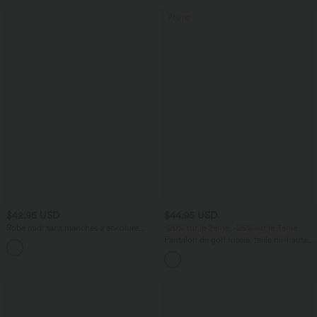
Promo
$42.95 USD
$44.95 USD
Robe midi sans manches à encolure
-20% sur le 2ème, -25% sur le 3ème
arrondie avec coussinets amovibles et
Pantalon de golf fuselé, taille mi-haute,
ourlet à volants
cordon, ourlet courbé, séchage rapide,
avec poches—UPF40+