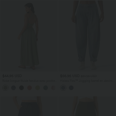
$44.95 USD
$56.95 USD
$61.95 USD
Robe longue fluide fendue avec poches
Halara Flex™ Jogging barrel en denim
latérales, dos nu et effet torsadé
taille mi-haute avec poches
+8