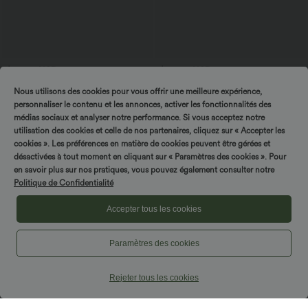
$39.95 USD
$50.95 USD
$42.95 USD
Short en jean ample Halara Flex™ taille
Halara Flex™ Jean Large Casual Taille
Nous utilisons des cookies pour vous offrir une meilleure expérience,
haute croisé gainant décontracté avec
Haute Poches Multiples Tricot
poches
Extensible Délavé
personnaliser le contenu et les annonces, activer les fonctionnalités des
médias sociaux et analyser notre performance. Si vous acceptez notre
utilisation des cookies et celle de nos partenaires, cliquez sur « Accepter les
Promo
cookies ». Les préférences en matière de cookies peuvent être gérées et
désactivées à tout moment en cliquant sur « Paramètres des cookies ». Pour
en savoir plus sur nos pratiques, vous pouvez également consulter notre
Politique de Confidentialité
Accepter tous les cookies
Paramètres des cookies
Rejeter tous les cookies