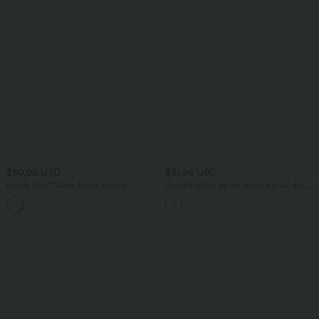
$50.95 USD
$61.95 USD
Halara Flex™ Jean barrel coupe
Combinaison de vacances à pois, dos
tonneau taille mi-haute avec poches
nu halter, coussinets amovibles, poches
et accès facile Easy Peasy