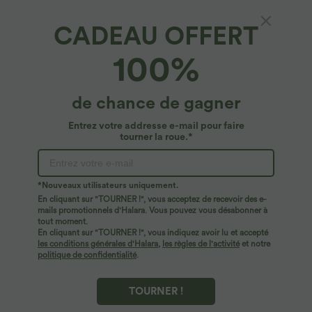
CADEAU OFFERT
100%
de chance de gagner
Entrez votre addresse e-mail pour faire
tourner la roue.*
Oops!
Nous ne semblons pas pouvoir trouver la page que
*Nouveaux utilisateurs uniquement.
vous recherchez.
En cliquant sur "TOURNER !", vous acceptez de recevoir des e-
mails promotionnels d'Halara. Vous pouvez vous désabonner à
tout moment.
Acheter plus
En cliquant sur "TOURNER !", vous indiquez avoir lu et accepté
les conditions générales d'Halara
,
les règles de l'activité
et notre
politique de confidentialité
.
TOURNER !