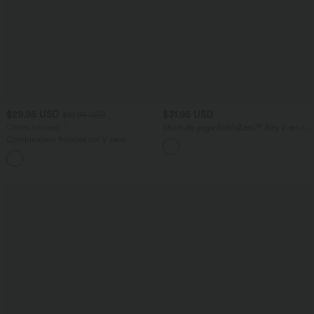
$29.95 USD
$31.95 USD
$61.95 USD
Offres limitées ！
Short de yoga SoftlyZero™ Airy 2-en-1
taille très haute avec poches et effet frais
Combinaison froncée col V sans
InstantCool 17,5 cm
manches avec poches - Easy Peasy
+7