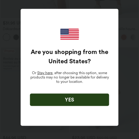
$31.95 USD
$39.95 USD
Débardeur yoga dos nu col U avec
Pantalon barrel DayStretch taille haute
bretelles croisées, ourlet arrondi et effet
avec poches
frais InstantCool, protection solaire
UPF50+
Are you shopping from the
Promo
United States
?
Or
Stay here
, after choosing this option, some
products may no longer be available for delivery
to your location.
YES
$44.95 USD
$23.95 USD
$50.95 USD