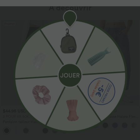
À découvrir
Promo
$44.95 USD
$56.95 USD
$61.95 USD
2 POUR 69,90€, 3 POUR 99,90€
Jean Barrel 7/8 taille basse Halara Flex™
avec poches zippées
Pantalon tailleur Halara Flex™
DayStretch coupe droite taille haute
+23
avec poches