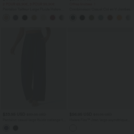
2 POUR 69,90€, 3 POUR 99,90€
Offres limitées ！
Pantalon Tailleur Large Fluide Halara
Combinaison Casual Col en V Jambes
Flex™ Gaufré Taille Haute Poches
Large Plissée Manches Courtes Poche
+21
Latérales
Latérale Gaufrée Fluide
$33.95 USD
$56.95 USD
$39.95 USD
$61.95 USD
Pantalon casual large fluide mélange lin
Halara Flex™ Jean large asymétrique
taille haute avec cordon de serrage et
taille basse avec bouton, fermeture
+5
poches
éclair et poches multiples, délavé et
extensible en maille