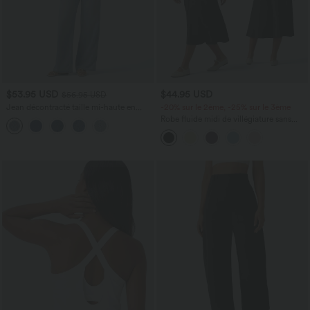
$53.95 USD
$44.95 USD
$56.95 USD
Jean décontracté taille mi-haute en
-20% sur le 2ème, -25% sur le 3ème
lyocell drapé avec cordon de serrage et
Robe fluide midi de villégiature sans
poches
manches, encolure carrée, dos nu croisé,
fronces et soutien-gorge intégré