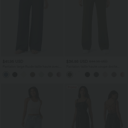
$41.95 USD
$36.95 USD
$44.95 USD
Pantalon large fluide taille haute avec
Pantalon taille haute coupe droite
cordon de serrage, poches latérales et
DayStretch avec poches
+15
aspect lin
Promo