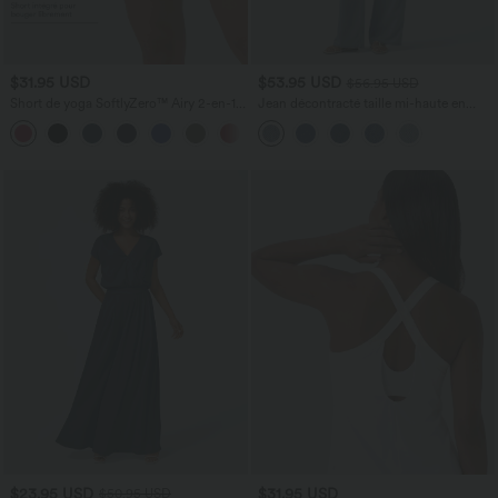
$31.95 USD
$53.95 USD
$56.95 USD
Short de yoga SoftlyZero™ Airy 2-en-1
Jean décontracté taille mi-haute en
taille très haute avec poches et effet frais
lyocell drapé avec cordon de serrage et
+23
InstantCool 17,5 cm
poches
$23.95 USD
$31.95 USD
$50.95 USD