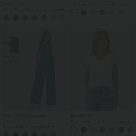
Offres limitées ！
Débardeur yoga dos nu col U avec
bretelles croisées, ourlet arrondi et effet
Combinaison Casual Col en V Jambes
frais InstantCool, protection solaire
Large Plissée Manches Courtes Poche
UPF50+
+5
Latérale Gaufrée Fluide
$29.95 USD
$22.95 USD
$61.95 USD
Offres limitées ！
T-shirt casual col V manches courtes
Combinaison froncée col V sans
manches avec poches - Easy Peasy
+7