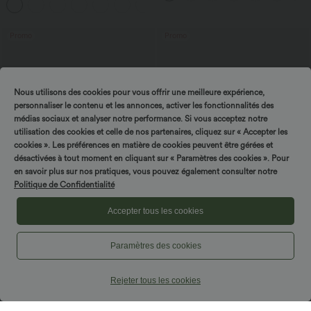
+2
avec poches—UPF40+
Promo
Promo
Nous utilisons des cookies pour vous offrir une meilleure expérience,
personnaliser le contenu et les annonces, activer les fonctionnalités des
médias sociaux et analyser notre performance. Si vous acceptez notre
utilisation des cookies et celle de nos partenaires, cliquez sur « Accepter les
cookies ». Les préférences en matière de cookies peuvent être gérées et
désactivées à tout moment en cliquant sur « Paramètres des cookies ». Pour
en savoir plus sur nos pratiques, vous pouvez également consulter notre
Politique de Confidentialité
Accepter tous les cookies
$16.95 USD
$25.95 USD
Offres bonus $14.52 USD
Offres bonus $20.13 USD
Paramètres des cookies
Short type boxer taille haute très
T-shirt décontracté col bateau manches
extensible et doux pour la détente
courtes coton
Rejeter tous les cookies