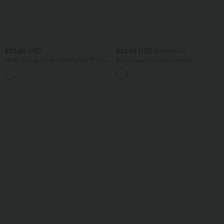
$33.95 USD
$27.95 USD
$31.95 USD
Short de yoga 2-en-1 SoftlyZero™ Airy
Blouse esprit bureau oversize
taille très haute effet frais InstantCool
défroissage facile, col V et manches
+10
22,8 cm avec poches
courtes