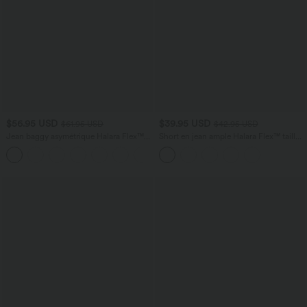
$56.95 USD
$39.95 USD
$61.95 USD
$42.95 USD
Jean baggy asymétrique Halara Flex™
Short en jean ample Halara Flex™ taille
taille haute effet délavé avec poches
haute croisé gainant décontracté avec
poches