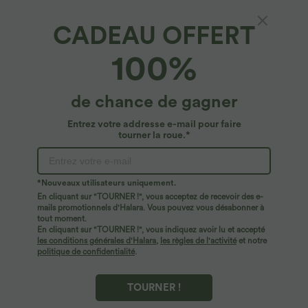
CADEAU OFFERT
100%
de chance de gagner
Entrez votre addresse e-mail pour faire
tourner la roue.*
*Nouveaux utilisateurs uniquement.
En cliquant sur "TOURNER !", vous acceptez de recevoir des e-
$44.95 USD
$56.95 USD
$61.95 USD
mails promotionnels d'Halara. Vous pouvez vous désabonner à
Robe longue fluide fendue avec poches
Jean Barrel 7/8 taille basse Halara Flex™
tout moment.
latérales, dos nu et effet torsadé
avec poches zippées
En cliquant sur "TOURNER !", vous indiquez avoir lu et accepté
+8
les conditions générales d'Halara
,
les règles de l'activité
et notre
politique de confidentialité
.
TOURNER !