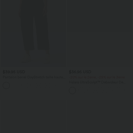
$39.95 USD
$36.95 USD
Pantalon barrel DayStretch taille haute
-20% sur le 2ème, -25% sur le 3ème
avec poches
Halara UltraSculpt™ Débardeur De
+5
Course à Col en U Dos Nu Ourlet
Incurvé Croisé