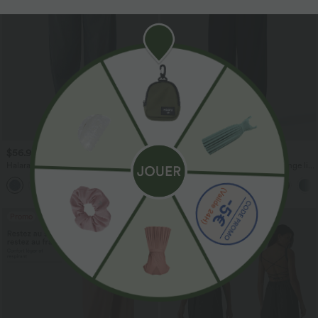
$56.95 USD
$33.95 USD
$61.95 USD
$39.95 USD
Halara Flex™ Jogging barrel en denim
Pantalon casual large fluide mélange lin
taille mi-haute avec poches
taille haute avec cordon de serrage et
poches
Promo
Promo