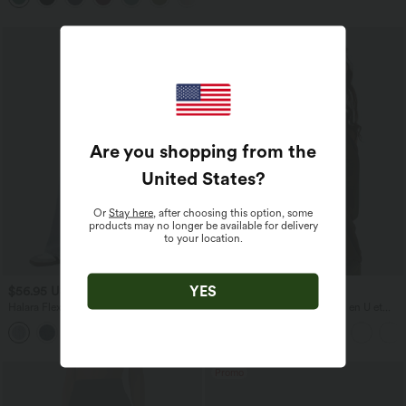
Are you shopping from the
United States
?
Or
Stay here
, after choosing this option, some
products may no longer be available for delivery
to your location.
YES
$56.95 USD
$31.95 USD
$61.95 USD
Halara Flex™ Jean large asymétrique
Débardeur décontracté à col en U et
taille basse avec bouton, fermeture
brassière intégrée
+5
éclair et poches multiples, délavé et
extensible en maille
Promo