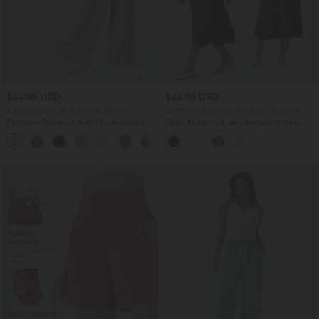
$44.95 USD
$44.95 USD
2 POUR 69,90€, 3 POUR 99,90€
-20% sur le 2ème, -25% sur le 3ème
Pantalon Tailleur Large Fluide Halara
Robe fluide midi de villégiature sans
Flex™ Gaufré Taille Haute Poches
manches, encolure carrée, dos nu croisé,
+21
Latérales
fronces et soutien-gorge intégré