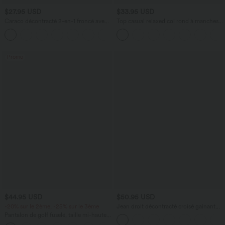
$27.95 USD
$33.95 USD
Caraco décontracté 2-en-1 froncé avec
Top casual relaxed col rond à manches
brassière intégrée bretelles réglables
chauve-souris
Promo
$44.95 USD
$50.95 USD
-20% sur le 2ème, -25% sur le 3ème
Jean droit décontracté croisé gainant
taille haute avec poches Halara Flex™
Pantalon de golf fuselé, taille mi-haute,
cordon, ourlet courbé, séchage rapide,