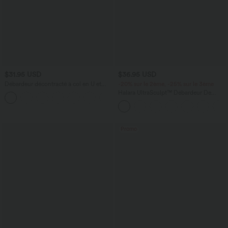
$31.95 USD
$36.95 USD
Débardeur décontracté à col en U et
-20% sur le 2ème, -25% sur le 3ème
brassière intégrée
Halara UltraSculpt™ Débardeur De
Course à Col en U Dos Nu Ourlet
Incurvé Croisé
Promo