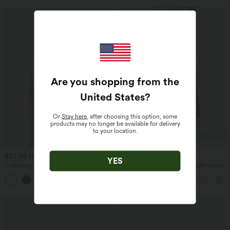
Are you shopping from the
United States
?
Or
Stay here
, after choosing this option, some
products may no longer be available for delivery
to your location.
$22.95 USD
$39.95 USD
YES
T-shirt casual col V manches courtes
Pantalon barrel DayStretch taille haute
avec poches
+9