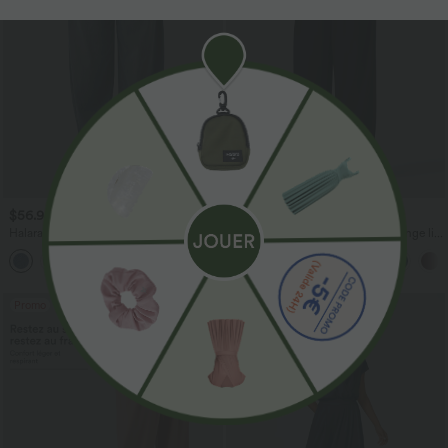
$56.95 USD
$33.95 USD
$61.95 USD
$39.95 USD
Halara Flex™ Jogging barrel en denim
Pantalon casual large fluide mélange lin
taille mi-haute avec poches
taille haute avec cordon de serrage et
poches
Promo