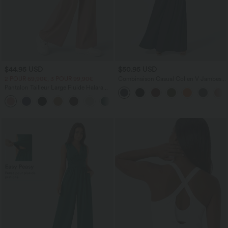
$44.95 USD
$50.95 USD
2 POUR 69,90€, 3 POUR 99,90€
Combinaison Casual Col en V Jambes
Large Plissée Manches Courtes Poche
Pantalon Tailleur Large Fluide Halara
Latérale Gaufrée Fluide
Flex™ Gaufré Taille Haute Poches
+21
Latérales