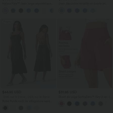
Halara Flex™ Jean large asymétrique
Jean décontracté taille mi-haute en
taille basse avec bouton, fermeture
lyocell drapé avec cordon de serrage et
+5
éclair et poches multiples, délavé et
poches
extensible en maille
Promo
$44.95 USD
$31.95 USD
-20% sur le 2ème, -25% sur le 3ème
Short de yoga SoftlyZero™ Airy 2-en-1
taille très haute avec poches et effet frais
Robe fluide midi de villégiature sans
InstantCool 17,5 cm
manches, encolure carrée, dos nu croisé,
fronces et soutien-gorge intégré