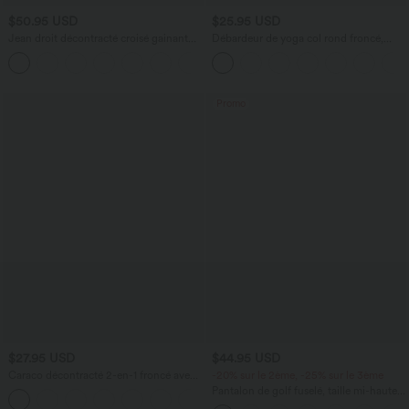
$50.95 USD
$25.95 USD
Jean droit décontracté croisé gainant
Débardeur de yoga col rond froncé,
taille haute avec poches Halara Flex™
tissu rafraîchissant - Protection UPF50+
+1
Promo
$27.95 USD
$44.95 USD
Caraco décontracté 2-en-1 froncé avec
-20% sur le 2ème, -25% sur le 3ème
brassière intégrée bretelles réglables
Pantalon de golf fuselé, taille mi-haute,
cordon, ourlet courbé, séchage rapide,