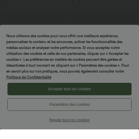
avec poches—UPF40+
Nous utilisons des cookies pour vous offrir une meilleure expérience,
personnaliser le contenu et les annonces, activer les fonctionnalités des
médias sociaux et analyser notre performance. Si vous acceptez notre
utilisation des cookies et celle de nos partenaires, cliquez sur « Accepter les
cookies ». Les préférences en matière de cookies peuvent être gérées et
désactivées à tout moment en cliquant sur « Paramètres des cookies ». Pour
en savoir plus sur nos pratiques, vous pouvez également consulter notre
Politique de Confidentialité
Accepter tous les cookies
$33.95 USD
$42.95 USD
Paramètres des cookies
Short de yoga 2-en-1 SoftlyZero™ Airy
Pantalon capri effet lin taille haute avec
taille très haute effet frais InstantCool
poches zippées
+10
22,8 cm avec poches
Rejeter tous les cookies