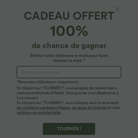
CADEAU OFFERT
100%
de chance de gagner
Entrez votre addresse e-mail pour faire
tourner la roue.*
*Nouveaux utilisateurs uniquement.
En cliquant sur "TOURNER !", vous acceptez de recevoir des e-
$44.95 USD
$56.95 USD
$61.95 USD
mails promotionnels d'Halara. Vous pouvez vous désabonner à
Robe longue fluide fendue avec poches
Jean Barrel 7/8 taille basse Halara Flex™
tout moment.
latérales, dos nu et effet torsadé
avec poches zippées
En cliquant sur "TOURNER !", vous indiquez avoir lu et accepté
+8
les conditions générales d'Halara
,
les règles de l'activité
et notre
politique de confidentialité
.
TOURNER !