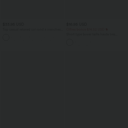
$33.95 USD
$16.95 USD
Top casual relaxed col rond à manches
Offres bonus $14.52 USD
chauve-souris
Short type boxer taille haute très
+1
extensible et doux pour la détente