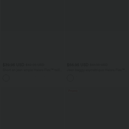
$39.95 USD
$56.95 USD
$42.95 USD
$61.95 USD
Short en jean ample Halara Flex™ taille
Jean baggy asymétrique Halara Flex™
haute croisé gainant décontracté avec
taille haute effet délavé avec poches
poches
Promo