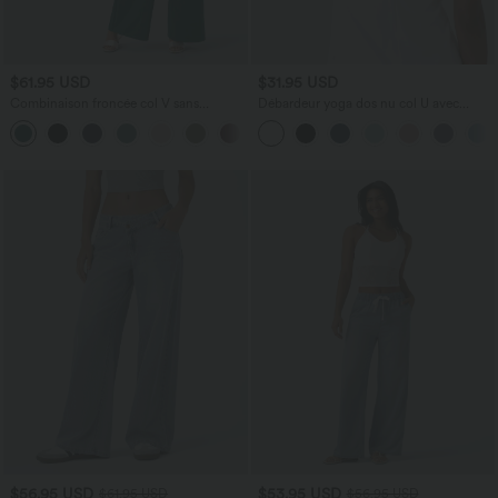
$61.95 USD
$31.95 USD
Combinaison froncée col V sans
Débardeur yoga dos nu col U avec
manches avec poches - Easy Peasy
bretelles croisées, ourlet arrondi et effet
+7
frais InstantCool, protection solaire
UPF50+
$56.95 USD
$53.95 USD
$61.95 USD
$56.95 USD