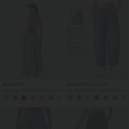
$44.95 USD
$56.95 USD
$61.95 USD
Robe longue fluide fendue avec poches
Jean Barrel 7/8 taille basse Halara Flex™
latérales, dos nu et effet torsadé
avec poches zippées
+8