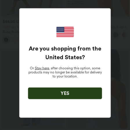
$44.95 USD
$31.95 USD
-20% sur le 2ème, -25% sur le 3ème
Short de yoga SoftlyZero™ Airy 2-en-1
taille très haute avec poches et effet frais
Robe fluide midi de villégiature sans
InstantCool 17,5 cm
manches, encolure carrée, dos nu croisé,
fronces et soutien-gorge intégré
Are you shopping from the
United States
?
Or
Stay here
, after choosing this option, some
products may no longer be available for delivery
to your location.
YES