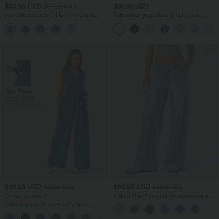
$53.95 USD
$31.95 USD
$56.95 USD
Jean décontracté taille mi-haute en
Débardeur yoga dos nu col U avec
lyocell drapé avec cordon de serrage et
bretelles croisées, ourlet arrondi et effet
poches
frais InstantCool, protection solaire
UPF50+
$29.95 USD
$56.95 USD
$61.95 USD
$61.95 USD
Offres limitées ！
Halara Flex™ Jean large asymétrique
taille basse avec bouton, fermeture
Combinaison froncée col V sans
éclair et poches multiples, délavé et
manches avec poches - Easy Peasy
extensible en maille
+7