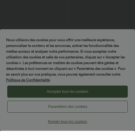
$16.95 USD
$33.95 USD
Offres bonus $14.52 USD
Top casual relaxed col rond à manches
Nous utilisons des cookies pour vous offrir une meilleure expérience,
chauve-souris
Short type boxer taille haute très
extensible et doux pour la détente
personnaliser le contenu et les annonces, activer les fonctionnalités des
médias sociaux et analyser notre performance. Si vous acceptez notre
utilisation des cookies et celle de nos partenaires, cliquez sur « Accepter les
cookies ». Les préférences en matière de cookies peuvent être gérées et
désactivées à tout moment en cliquant sur « Paramètres des cookies ». Pour
en savoir plus sur nos pratiques, vous pouvez également consulter notre
Politique de Confidentialité
Accepter tous les cookies
Paramètres des cookies
Rejeter tous les cookies