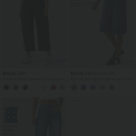
$39.95 USD
$39.95 USD
$42.95 USD
Pantalon barrel DayStretch taille haute
Short en jean ample Halara Flex™ taille
avec poches
haute croisé gainant décontracté avec
+5
poches
Promo