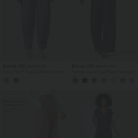
$56.95 USD
$33.95 USD
$61.95 USD
$39.95 USD
Halara Flex™ Jogging barrel en denim
Pantalon casual large fluide mélange lin
taille mi-haute avec poches
taille haute avec cordon de serrage et
poches
Promo