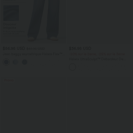
$56.95 USD
$36.95 USD
$61.95 USD
Jean baggy asymétrique Halara Flex™
-20% sur le 2ème, -25% sur le 3ème
taille haute effet délavé avec poches
Halara UltraSculpt™ Débardeur De
Course à Col en U Dos Nu Ourlet
Incurvé Croisé
Promo