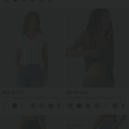
$22.95 USD
$31.95 USD
T-shirt casual col V manches courtes
Débardeur décontracté à col en U et
brassière intégrée
+9