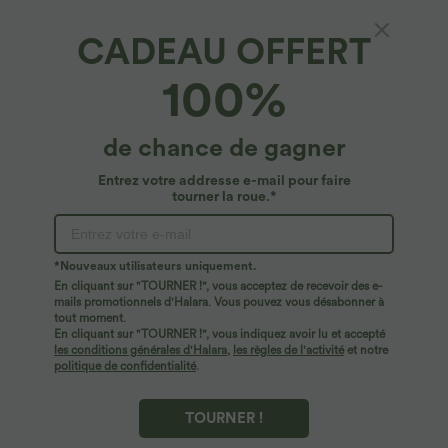
CADEAU OFFERT
100%
de chance de gagner
Entrez votre addresse e-mail pour faire
tourner la roue.*
Oops!
Nous ne semblons pas pouvoir trouver la page que
*Nouveaux utilisateurs uniquement.
vous recherchez.
En cliquant sur "TOURNER !", vous acceptez de recevoir des e-
mails promotionnels d'Halara. Vous pouvez vous désabonner à
tout moment.
Acheter plus
En cliquant sur "TOURNER !", vous indiquez avoir lu et accepté
les conditions générales d'Halara
,
les règles de l'activité
et notre
politique de confidentialité
.
TOURNER !