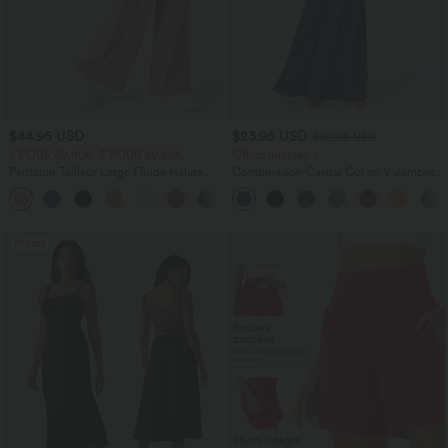
$44.95 USD
$23.95 USD
$50.95 USD
2 POUR 69,90€, 3 POUR 99,90€
Offres limitées ！
Pantalon Tailleur Large Fluide Halara
Combinaison Casual Col en V Jambes
Flex™ Gaufré Taille Haute Poches
Large Plissée Manches Courtes Poche
+21
Latérales
Latérale Gaufrée Fluide
Promo