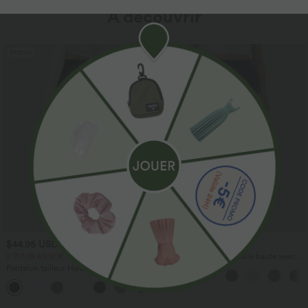
À découvrir
Promo
$44.95 USD
$41.95 USD
2 POUR 69,90€, 3 POUR 99,90€
Pantalon large fluide taille haute avec
cordon de serrage, poches latérales et
Pantalon tailleur Halara Flex™
aspect lin
DayStretch coupe droite taille haute
+23
avec poches