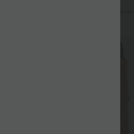
$42.95 USD
$42.95 USD
mple Halara Flex™ taille haute
Robe midi sans manches à encolur
 décontracté avec poches
avec coussinets amovibles et ourle