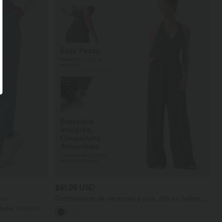
$61.95 USD
ème
Combinaison de vacances à pois, dos nu halter,
coussinets amovibles, poches et accès facile Easy
haute, cordon,
Peasy
vec poches—