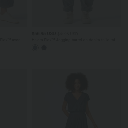
$56.95 USD
$61.95 USD
a Flex™ avec
Halara Flex™ Jogging barrel en denim taille mi-
haute avec poches