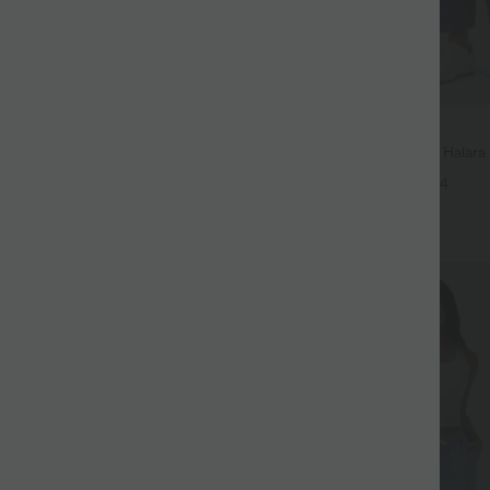
$56.95 USD
$61.95 USD
uide fendue avec poches latérales,
Jean Barrel 7/8 taille basse Halar
 torsadé
poches zippées
+12
+4