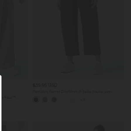
$39.95 USD
Pantalon barrel DayStretch taille haute avec
poches
ara Flex™
+9
les