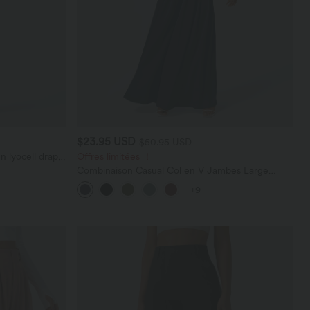
$23.95 USD
$50.95 USD
n lyocell drapé
Offres limitées ！
Combinaison Casual Col en V Jambes Large
Plissée Manches Courtes Poche Latérale Gaufrée
+9
Fluide