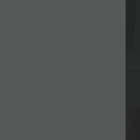
$53.95 USD
$44.95 USD
$56.95 USD
 haute coupe droite DayStretch
Jean décontracté taille mi-haute e
avec cordon de serrage et poches
+27
Promo