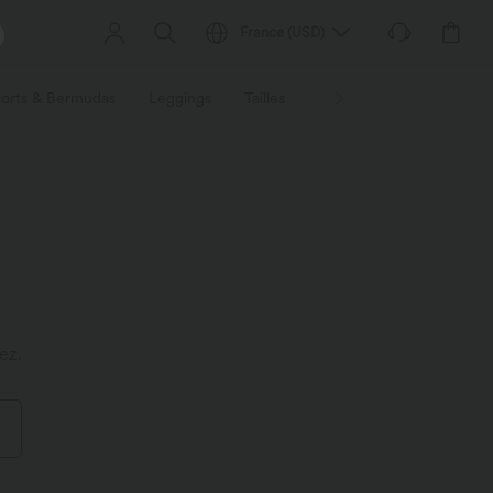
France
(
USD
)
orts & Bermudas
Leggings
Tailles
Activités / Utilités
Ti
ez.