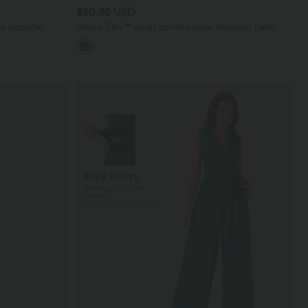
$50.95 USD
e arrondie
Halara Flex™ Jean barrel coupe tonneau taille
t à volants
mi-haute avec poches