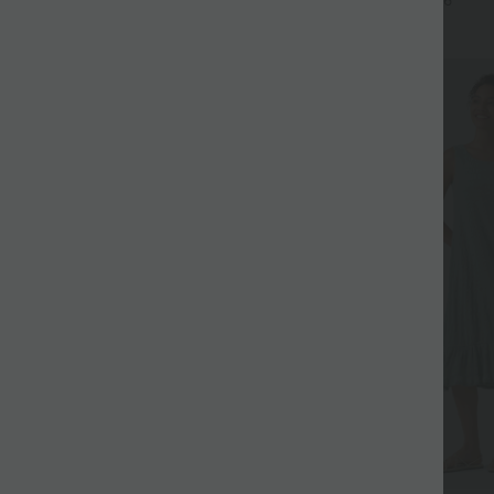
+6
UPF40+