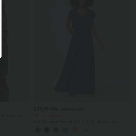
$23.95 USD
$50.95 USD
et brassière
Offres limitées ！
Combinaison Casual Col en V Jambes Large
Plissée Manches Courtes Poche Latérale Gaufrée
+9
Fluide