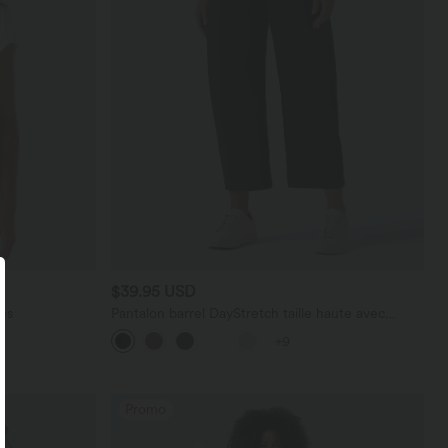
$39.95 USD
es
Pantalon barrel DayStretch taille haute avec
poches
+9
Promo