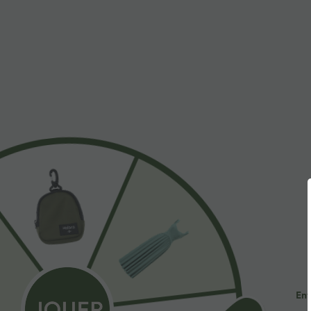
$31.95 USD
$53.95 USD
Short de yoga SoftlyZero™ Airy 2-en-1 taille très
Jean décontract
haute avec poches et effet frais InstantCool 17,5
avec cordon de
+27
cm
Promo
Ent