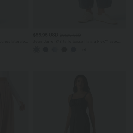
$56.95 USD
$61.95 USD
ches latérales,
Jean Barrel 7/8 taille basse Halara Flex™ avec
poches zippées
+4