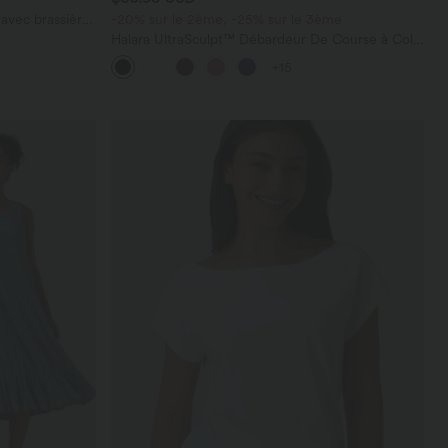
avec brassière
-20% sur le 2ème, -25% sur le 3ème
Halara UltraSculpt™ Débardeur De Course à Col
en U Dos Nu Ourlet Incurvé Croisé
+15