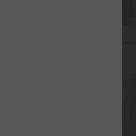
$44.95 USD
fluide taille haute avec cordon de
Robe longue fluide fendue avec po
 latérales et aspect lin
dos nu et effet torsadé
+19
+12