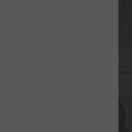
$44.95 USD
$39.95 USD
large fluide mélange lin taille
2 POUR 69,90€, 3 POUR 99,90€
don de serrage et poches
Pantalon Tailleur Large Fluide Hal
+9
Gaufré Taille Haute Poches Latéra
+25