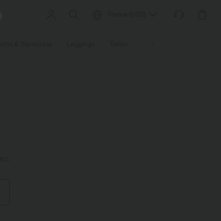
France
(
USD
)
orts & Bermudas
Leggings
Tailles
Activités / Utilités
Ti
ez.