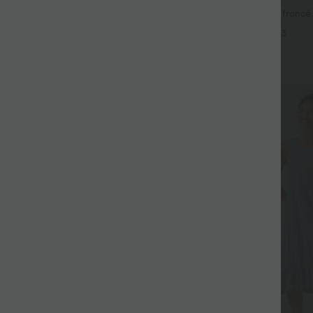
-en-1 SoftlyZero™ Airy taille très
Caraco décontracté 2-en-1 froncé 
is InstantCool 22,8 cm avec
intégrée bretelles réglables
+14
+3