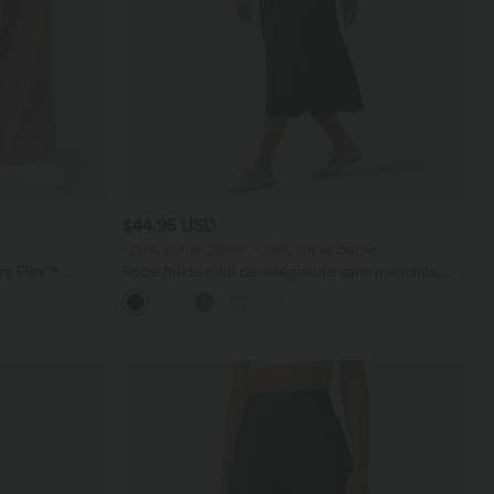
$44.95 USD
-20% sur le 2ème, -25% sur le 3ème
ara Flex™
Robe fluide midi de villégiature sans manches,
les
encolure carrée, dos nu croisé, fronces et
soutien-gorge intégré