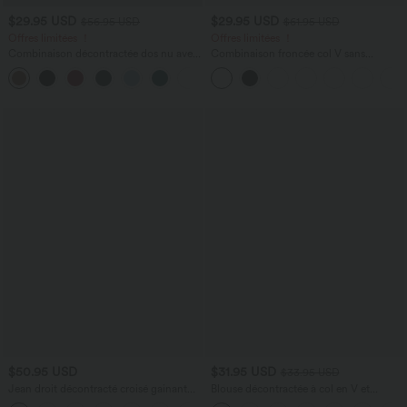
$29.95 USD
$29.95 USD
$56.95 USD
$61.95 USD
Offres limitées ！
Offres limitées ！
Combinaison décontractée dos nu avec
Combinaison froncée col V sans
poches latérales
manches avec poches - Easy Peasy
+10
$50.95 USD
$31.95 USD
$33.95 USD
Jean droit décontracté croisé gainant
Blouse décontractée à col en V et
taille haute avec poches Halara Flex™
manches courtes bouffantes