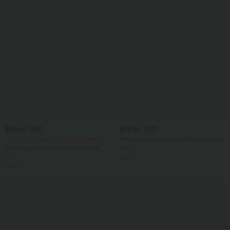
$39.95 USD
$56.95 USD
-20% sur le 2ème, -25% sur le 3ème
Pantalon tailleur ample, taille moyenne,
coupe barrel, à poches
Jupe longue casual aspect lin taille
haute avec cordon de serrage