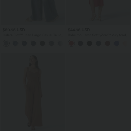
$50.95 USD
$44.95 USD
Halara Flex™ Jean Large Casual Taille
Robe moulante SoftlyZero™ Airy fendue
Haute Poches Multiples Tricot
à effet frais InstantCool, brassière
+2
Extensible Délavé
intégrée, dos nu croisé à lacets,
légèrement plissée pour invitée de
mariage et demoiselle d'honneur