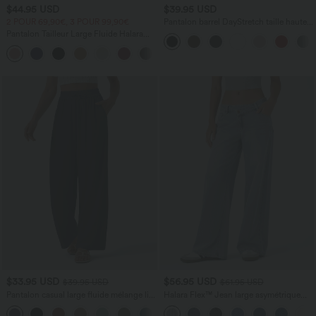
$44.95 USD
$39.95 USD
2 POUR 69,90€, 3 POUR 99,90€
Pantalon barrel DayStretch taille haute
avec poches
Pantalon Tailleur Large Fluide Halara
Flex™ Gaufré Taille Haute Poches
+21
Latérales
$33.95 USD
$56.95 USD
$39.95 USD
$61.95 USD
Pantalon casual large fluide mélange lin
Halara Flex™ Jean large asymétrique
taille haute avec cordon de serrage et
taille basse avec bouton, fermeture
+5
poches
éclair et poches multiples, délavé et