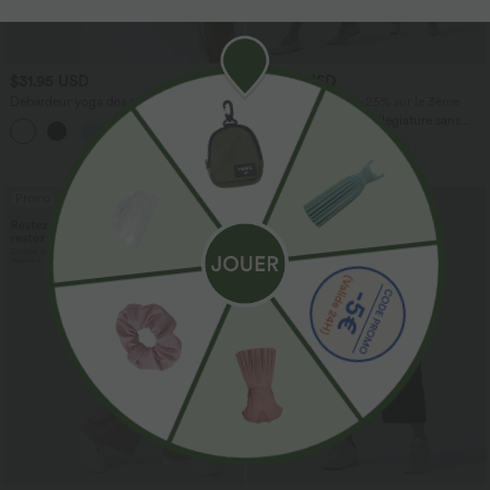
$31.95 USD
$44.95 USD
Débardeur yoga dos nu col U avec
-20% sur le 2ème, -25% sur le 3ème
bretelles croisées, ourlet arrondi et effet
Robe fluide midi de villégiature sans
frais InstantCool, protection solaire
manches, encolure carrée, dos nu croisé,
UPF50+
fronces et soutien-gorge intégré
Promo