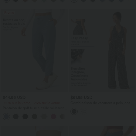
extensible en maille
Promo
$44.95 USD
$61.95 USD
-20% sur le 2ème, -25% sur le 3ème
Combinaison de vacances à pois, dos
nu halter, coussinets amovibles, poches
Pantalon de golf fuselé, taille mi-haute,
et accès facile Easy Peasy
cordon, ourlet courbé, séchage rapide,
+2
avec poches—UPF40+