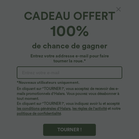
CADEAU OFFERT
100%
$53.95 USD
$23.95 USD
$56.95 USD
$50.95 USD
de chance de gagner
Jean décontracté taille mi-haute en
Offres limitées ！
lyocell drapé avec cordon de serrage et
Combinaison Casual Col en V Jambes
Entrez votre addresse e-mail pour faire
poches
Large Plissée Manches Courtes Poche
tourner la roue.*
Latérale Gaufrée Fluide
Promo
*Nouveaux utilisateurs uniquement.
En cliquant sur "TOURNER !", vous acceptez de recevoir des e-
mails promotionnels d'Halara. Vous pouvez vous désabonner à
tout moment.
En cliquant sur "TOURNER !", vous indiquez avoir lu et accepté
les conditions générales d'Halara
,
les règles de l'activité
et notre
politique de confidentialité
.
TOURNER !