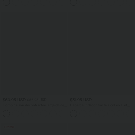
+1
$50.95 USD
$31.95 USD
$56.95 USD
Combinaison décontractée large chinée
Débardeur décontracté à col en U et
froncée bretelles ajustables avec poches
brassière intégrée
+10
- Easy Peasy
Promo