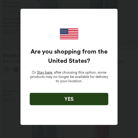
Are you shopping from the
$42.95 USD
$50.95 USD
United States
?
Robe midi sans manches à encolure
Halara Flex™ Jean barrel coupe
arrondie avec coussinets amovibles et
tonneau taille mi-haute avec poches
ourlet à volants
Or
Stay here
, after choosing this option, some
products may no longer be available for delivery
to your location.
YES