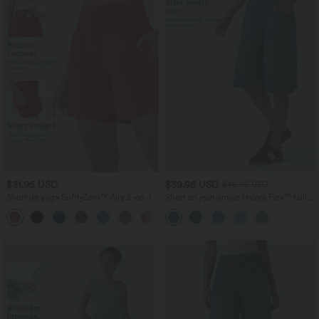
$31.95 USD
$39.95 USD
$42.95 USD
Short de yoga SoftlyZero™ Airy 2-en-1
Short en jean ample Halara Flex™ taille
taille très haute avec poches et effet frais
haute croisé gainant décontracté avec
+23
InstantCool 17,5 cm
poches