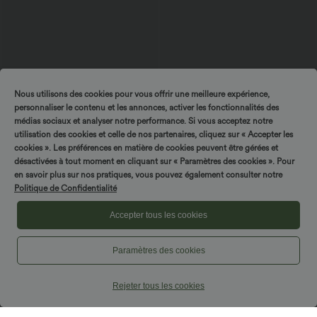
Nous utilisons des cookies pour vous offrir une meilleure expérience,
personnaliser le contenu et les annonces, activer les fonctionnalités des
médias sociaux et analyser notre performance. Si vous acceptez notre
$56.95 USD
$27.95 USD
utilisation des cookies et celle de nos partenaires, cliquez sur « Accepter les
$61.95 USD
Jean baggy asymétrique Halara Flex™
cookies ». Les préférences en matière de cookies peuvent être gérées et
Caraco décontracté 2-en-1 froncé avec
taille haute effet délavé avec poches
brassière intégrée bretelles réglables
désactivées à tout moment en cliquant sur « Paramètres des cookies ». Pour
en savoir plus sur nos pratiques, vous pouvez également consulter notre
Politique de Confidentialité
Accepter tous les cookies
Paramètres des cookies
Rejeter tous les cookies