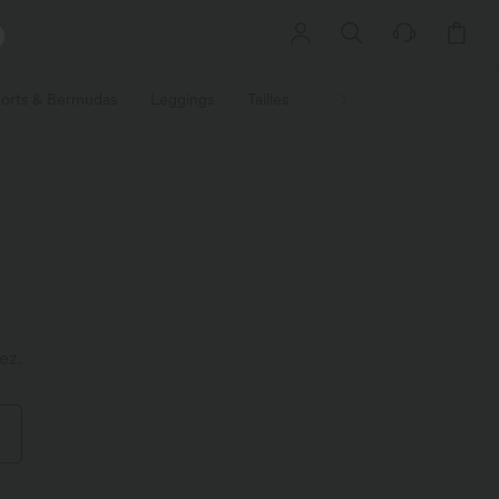
orts & Bermudas
Leggings
Tailles
Activités / Utilités
Ti
ez.