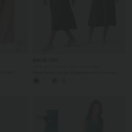
$44.95 USD
-20% sur le 2ème, -25% sur le 3ème
ara Flex™
Robe fluide midi de villégiature sans manches,
les
encolure carrée, dos nu croisé, fronces et
soutien-gorge intégré