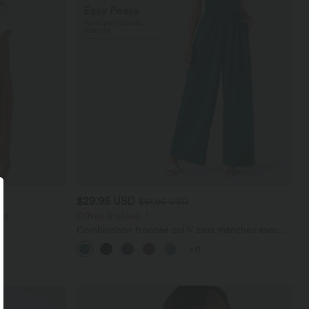
$29.95 USD
$61.95 USD
es
Offres limitées ！
Combinaison froncée col V sans manches avec
poches - Easy Peasy
+11