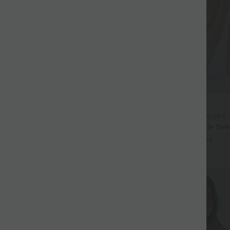
$44.95 USD
$39.95 USD
large fluide mélange lin taille
2 POUR 69,90€, 3 POUR 99,90€
don de serrage et poches
Pantalon Tailleur Large Fluide Hal
+9
Gaufré Taille Haute Poches Latéra
+25