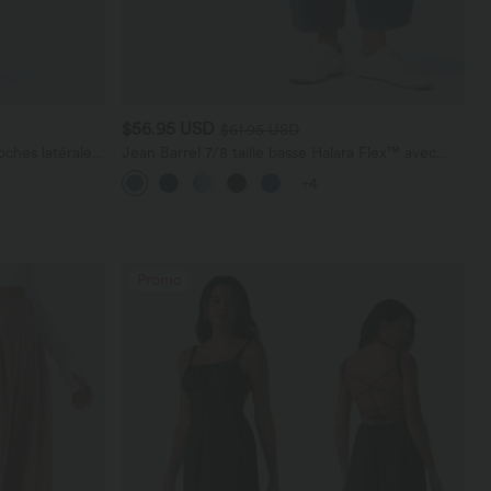
$56.95 USD
$61.95 USD
ches latérales,
Jean Barrel 7/8 taille basse Halara Flex™ avec
poches zippées
+4
Promo