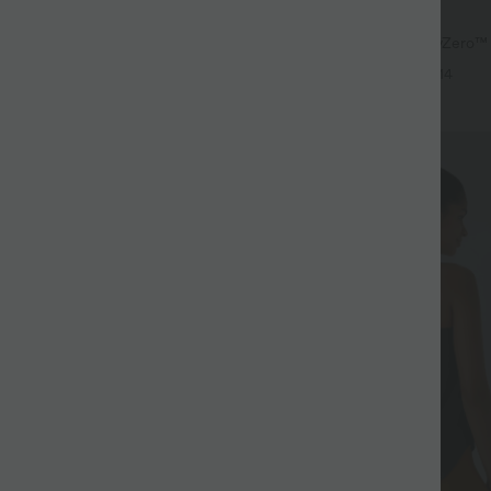
$33.95 USD
acté 2-en-1 froncé avec brassière
Short de yoga 2-en-1 SoftlyZero™ Ai
les réglables
haute effet frais InstantCool 22,8
+3
+14
poches
Promo