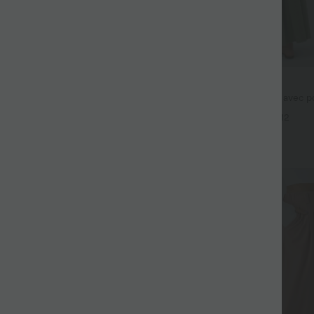
$44.95 USD
fluide taille haute avec cordon de
Robe longue fluide fendue avec po
 latérales et aspect lin
dos nu et effet torsadé
+19
+12
Promo