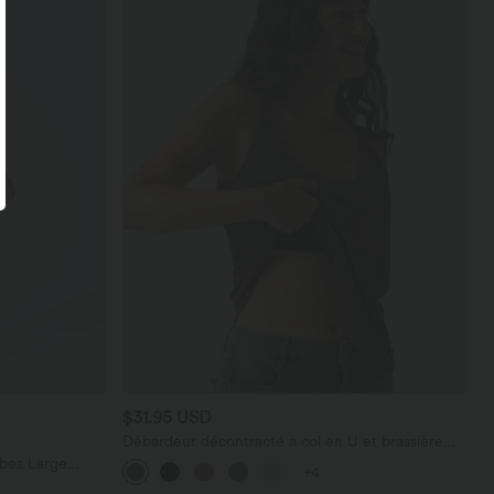
$31.95 USD
Débardeur décontracté à col en U et brassière
intégrée
bes Large
+4
térale Gaufrée