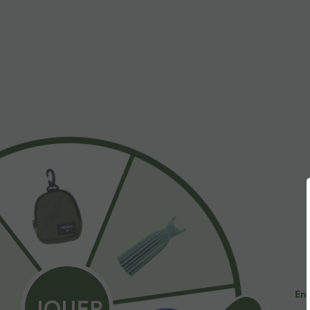
$31.95 USD
$53.95 USD
Short de yoga SoftlyZero™ Airy 2-en-1 taille très
Jean décontract
haute avec poches et effet frais InstantCool 17,5
avec cordon de
+27
cm
Ent