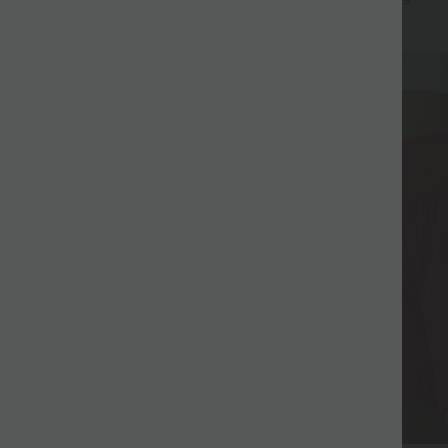
+9
Fluide