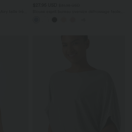
$27.95 USD
$31.95 USD
ry taille très
Blouse esprit bureau oversize défroissage facile,
 cm avec
col V et manches courtes
+5