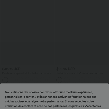
$42.95 USD
$22.95 USD
Pantalon capri effet lin taille haute avec
T-shirt casual col V manches courtes
poches zippées
+7
Nous utilisons des cookies pour vous offrir une meilleure expérience,
personnaliser le contenu et les annonces, activer les fonctionnalités des
médias sociaux et analyser notre performance. Si vous acceptez notre
utilisation des cookies et celle de nos partenaires, cliquez sur « Accepter les