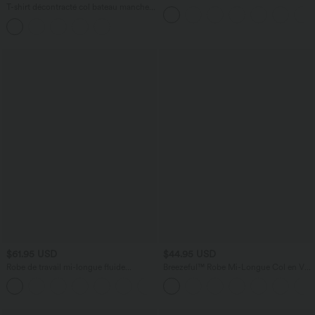
lin avec poches
T-shirt décontracté col bateau manches
courtes coton
$61.95 USD
$44.95 USD
Robe de travail mi-longue fluide
Breezeful™ Robe Mi-Longue Col en V
gainante à manches chauve-souris avec
Manches Courtes Poche Latérale Nouée
poches
au Dos Séchage Rapide