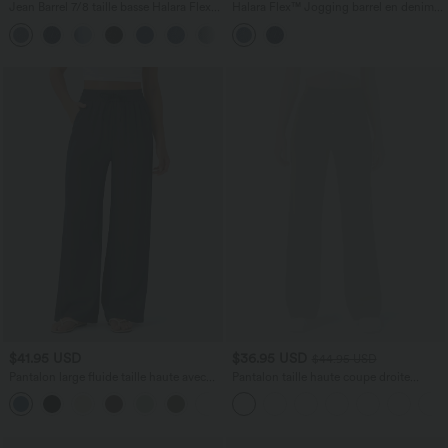
Jean Barrel 7/8 taille basse Halara Flex™
Halara Flex™ Jogging barrel en denim
avec poches zippées
taille mi-haute avec poches
$41.95 USD
$36.95 USD
$44.95 USD
Pantalon large fluide taille haute avec
Pantalon taille haute coupe droite
cordon de serrage, poches latérales et
DayStretch avec poches
+15
aspect lin