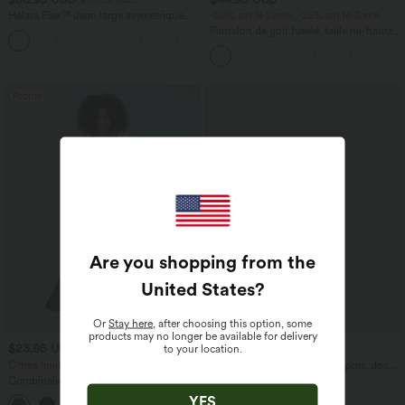
Halara Flex™ Jean large asymétrique
-20% sur le 2ème, -25% sur le 3ème
taille basse avec bouton, fermeture
Pantalon de golf fuselé, taille mi-haute,
+5
éclair et poches multiples, délavé et
cordon, ourlet courbé, séchage rapide,
extensible en maille
avec poches—UPF40+
Promo
Are you shopping from the
United States
?
Or
Stay here
, after choosing this option, some
products may no longer be available for delivery
$23.95 USD
$61.95 USD
to your location.
$50.95 USD
Offres limitées ！
Combinaison de vacances à pois, dos
nu halter, coussinets amovibles, poches
Combinaison Casual Col en V Jambes
et accès facile Easy Peasy
Large Plissée Manches Courtes Poche
YES