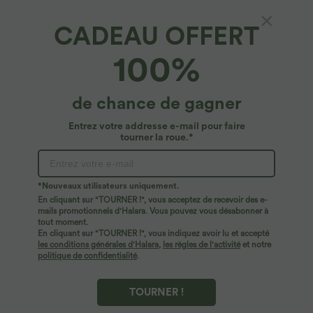
CADEAU OFFERT
SoftlyZero™*
100%
Softlyzero™ Short 7,5cm Biker Taille Haute
Croisé Uni
4.8
(
1271
)
de chance de gagner
$22.95 USD
Entrez votre addresse e-mail pour faire
tourner la roue.*
*Nouveaux utilisateurs uniquement.
En cliquant sur "TOURNER !", vous acceptez de recevoir des e-
mails promotionnels d'Halara. Vous pouvez vous désabonner à
tout moment.
En cliquant sur "TOURNER !", vous indiquez avoir lu et accepté
les conditions générales d'Halara
,
les règles de l'activité
et notre
politique de confidentialité
.
TOURNER !