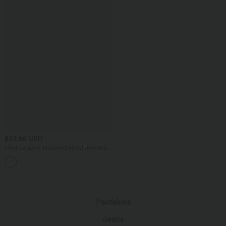
$33.95 USD
Haut de sport raccourci encolure carrée
à manches courtes avec soutien-gorge
intégré
Pantalons
Jeans