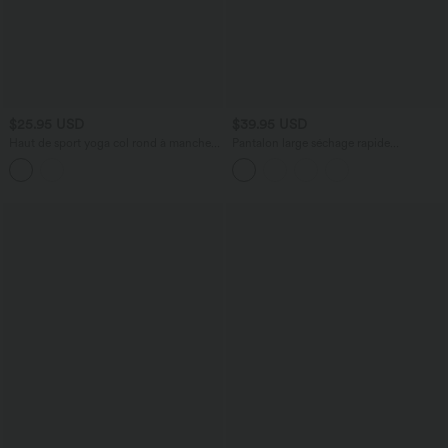
$25.95 USD
$39.95 USD
Haut de sport yoga col rond à manches
Pantalon large séchage rapide
longues avec passants pouces sans
Breezeful™ taille haute à volants avec
couture OneForm Seamless Flow
poches