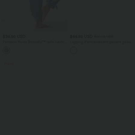
$39.95 USD
$44.95 USD
$50.95 USD
Pantalon fluide Breezeful™ taille haute à
Legging d'entraînement gainant galbant
séchage rapide avec fronces, fente et
taille haute avec effet scrunch et poches
poches
Halara UltraSculpt™
Promo