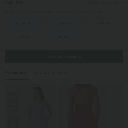
Taille
(FR)
Guide des tailles
100 % des clients estiment que la taille correspond bien.
XS
(
32/34
)
S
(
34/36
)
M
(
38/40
)
L
(
42/44
)
XL
(
46
)
+ Ajouter au panier
À découvrir
Styles Similaires