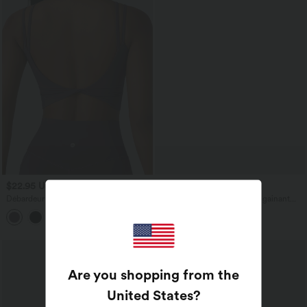
$22.95 USD
$50.95 USD
Débardeur yoga court Halara
Legging 7/8 d'entraînement gainant
UltraSculpt™ double bretelles torsadé
galbant taille haute avec poches Halara
+11
dos nu
UltraSculpt™
Are you shopping from the
United States
?