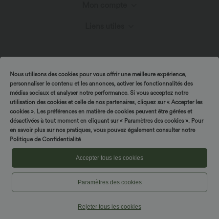
Mon compte
Chat en direct
Innovation textile
Liens utiles
Connexion ou inscription
Nous contacter
Blog
Programme partenaire
Mes commandes
Nous utilisons des cookies pour vous offrir une meilleure expérience,
Envois et douane
personnaliser le contenu et les annonces, activer les fonctionnalités des
médias sociaux et analyser notre performance. Si vous acceptez notre
Suivre ma commande
utilisation des cookies et celle de nos partenaires, cliquez sur « Accepter les
Politique de retour
|
Copyright © 2026 Halara
Politique de Confidentialité
cookies ». Les préférences en matière de cookies peuvent être gérées et
désactivées à tout moment en cliquant sur « Paramètres des cookies ». Pour
|
Politique relative aux cookies
Politique relative aux coupons
en savoir plus sur nos pratiques, vous pouvez également consulter notre
FAQs
Politique de Confidentialité
|
|
Conditions générales
Déclaration d'accessibilité
Paramètres des cookies
Accepter tous les cookies
Plan du site
Paramètres des cookies
Rejeter tous les cookies