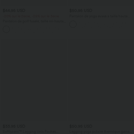
$44.95 USD
$50.95 USD
-20% sur le 2ème, -25% sur le 3ème
Pantalon de yoga évasé à taille haute
croisée, poche arrière et dentelle
Pantalon de golf fuselé, taille mi-haute,
cordon, ourlet courbé, séchage rapide,
+2
avec poches—UPF40+
$33.95 USD
$50.95 USD
Softlyzero™ Legging Unis Poches
Legging yoga polaire thermique gainant