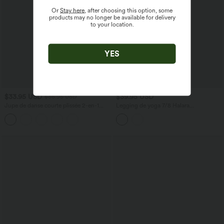
Or
Stay here
, after choosing this option, some
products may no longer be available for delivery
to your location.
YES
$33.95 USD
$39.95 USD
$36.95 USD
Jupe de danse courte plissée 2-en-1
Legging de yoga 7/8 Halara
Breezeful™ taille haute séchage rapide
UltraSculpt™ taille haute ventre plat
avec ourlet asymétrique et poches –
avec empiècements en mesh contrastant
Version longue
et poche