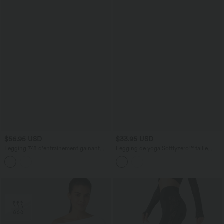
$56.95 USD
$33.95 USD
Legging 7/8 d'entraînement gainant
Legging de yoga Softlyzero™ taille
taille haute avec sous-vêtement intégré
haute croisé avec filet contrasté, poche
antibactérien et poches Halara
et protection UPF50+
UltraSculpt™