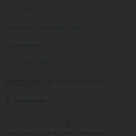
ID de produit 02839784
Soft and Light, SoftlyZero™ Fabric
Notre tissu signature est léger comme l'air et doux comme du beurre - le
plus proche que vous aurez de ne rien porter.
Coupe et détails
Toucher ultra doux
Extensible dans les 4 sens
Pour : le yoga, le pilates et les activités décontractées
Composition & Entretien
Short intégré
Taille croisée
Poche arrière à la ceinture
Tissu respirant
Évacue l’humidité
Livraison standard gratuite pour les commandes
supérieures à
Enfilable
$84.09 USD
Longueur 7 / 8
Taille haute
Ajusté
Retours faciles sous 30 jours
Haute élasticité
Élasticité quatre directions
Paiement facile
Le logo est en cours d’intégration. Selon le style ou la