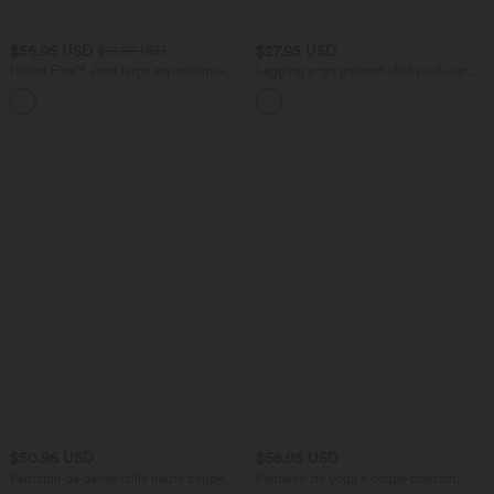
$56.95 USD
$27.95 USD
$61.95 USD
Halara Flex™ Jean large asymétrique
Legging yoga gainant effet push-up
taille basse avec bouton, fermeture
taille moyenne sans couture OneForm
+5
éclair et poches multiples, délavé et
Seamless Flow
extensible en maille
$50.95 USD
$56.95 USD
Pantalon de danse taille haute coupe
Pantalon de yoga à coupe bootcut
ballon SoftlyZero™ avec dentelle
gainant galbant taille haute avec effet