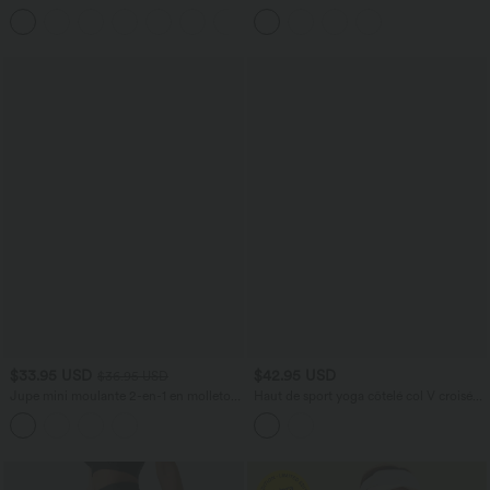
Croisées
taille haute Halara UltraSculpt™ Heat
+16
avec poches
$33.95 USD
$42.95 USD
$36.95 USD
Jupe mini moulante 2-en-1 en molleton
Haut de sport yoga côtelé col V croisé
et tissu enduit taille haute gainante avec
avec trous pouces
fronces et ourlet arrondi - Longueur
plus longue