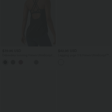
$39.95 USD
$42.95 USD
Débardeur running Halara UltraSculpt™
Legging yoga 7/8 Halara UltraSculpt™
col rond dos croisé bonnets E-G
gainant taille haute avec dentelle
+9
contrastante et poche