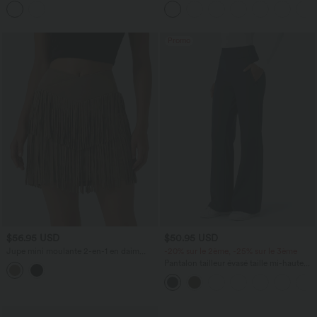
contrastée, poches et protection solaire
scrunch et poches Halara UltraSculpt™
UPF50+
Promo
$56.95 USD
$50.95 USD
Jupe mini moulante 2-en-1 en daim
-20% sur le 2ème, -25% sur le 3ème
pour soirée, ourlet à franges croisé, taille
Pantalon tailleur évasé taille mi-haute
haute — version longue
Halara Flex™ DayStretch avec zip latéral
et poches