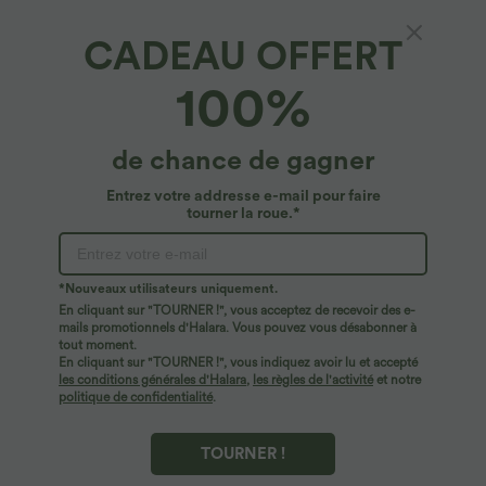
CADEAU OFFERT
SoftlyZero™*
100%
Legging de yoga Softlyzero™ taille haute
avec design croisé, dentelle contrastée, sous-
vêtement intégré, poche et protection
4.9
(
13
)
de chance de gagner
UPF50+
$44.95 USD
Entrez votre addresse e-mail pour faire
tourner la roue.*
*Nouveaux utilisateurs uniquement.
En cliquant sur "TOURNER !", vous acceptez de recevoir des e-
mails promotionnels d'Halara. Vous pouvez vous désabonner à
tout moment.
En cliquant sur "TOURNER !", vous indiquez avoir lu et accepté
les conditions générales d'Halara
,
les règles de l'activité
et notre
politique de confidentialité
.
TOURNER !