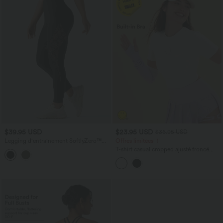
$39.95 USD
$23.95 USD
$36.95 USD
Legging d'entraînement SoftlyZero™
Offres limitées ！
taille haute dentelle contrastante avec
T-shirt casual cropped ajusté froncé
poche - UPF50+
Halara X Smiley
®
Halara UltraSculpt™
col rond à manches courtes