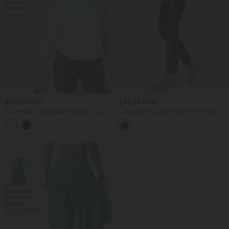
$31.95 USD
$39.95 USD
Top de sport yoga asymétrique une
Legging de yoga SoftlyZero™ croisé
épaule manches longues avec trou pour
taille mi-haute dentelle contrastante
le pouce, ourlet arrondi asymétrique et
avec poche - UPF50+
séchage rapide