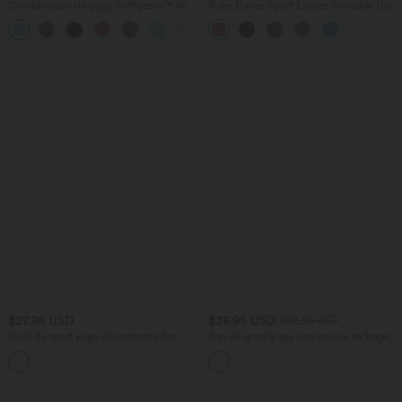
Combinaison de yoga Softlyzero™ Airy
Robe Danse Sport Évasée Torsadée Dos
avec col U, manches courtes et poches
Nu Plus Longue Easy Peasy Édition
+3
latérales - Édition Easy Peasy
$27.95 USD
$39.95 USD
$42.95 USD
Haut de sport yoga décontracté dos
Top de sport yoga une épaule séchage
ajouré avec trous pouces froncé
rapide ourlet arrondi asymétrique
+1
manches longues avec trous pouces -
Brassière intégrée