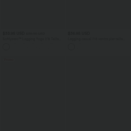
$33.95 USD
$36.95 USD
$36.95 USD
Softlyzero™ Legging Yoga 7/8 Taille
Legging casual 7/8 ventre plat taille
Haute avec Poche au Dos Découpe
haute DayStretch avec poches
Croisée et Dentelle Contrastante
Promo