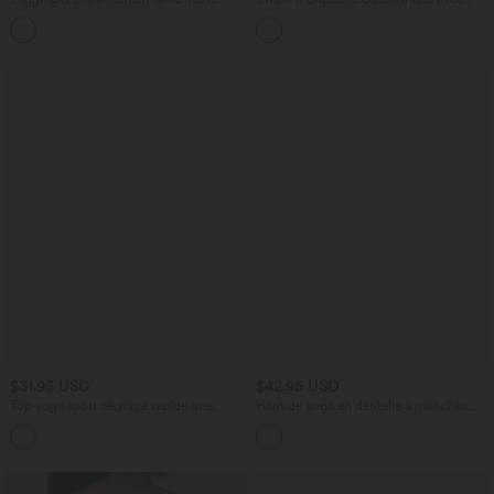
gainant effet push-up imprimé léopard
Cordon de Serrage et Découpes
Halara UltraSculpt™ avec poches
$31.95 USD
$42.95 USD
Top yoga sport séchage rapide une
Haut de yoga en dentelle à manches
épaule manches longues trous pouces
longues avec découpes, passe-pouces
ourlet arrondi haut-bas
et fronces