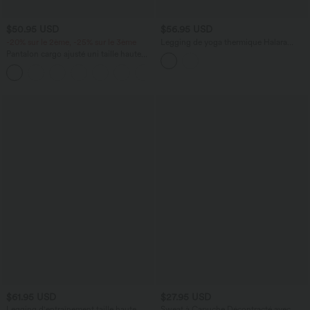
$50.95 USD
$56.95 USD
-20% sur le 2ème, -25% sur le 3ème
Legging de yoga thermique Halara
UltraSculpt™ Heat taille haute froncé
Pantalon cargo ajusté uni taille haute
effet push-up gainant avec poches
DayStretch avec poches zippées
+10
$61.95 USD
$27.95 USD
Legging d'entraînement taille haute
Sweat à Capuche Décontracté avec