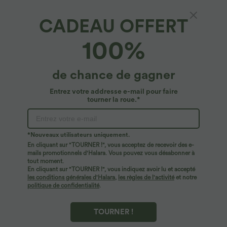
CADEAU OFFERT
100%
de chance de gagner
Entrez votre addresse e-mail pour faire
tourner la roue.*
*Nouveaux utilisateurs uniquement.
En cliquant sur "TOURNER !", vous acceptez de recevoir des e-
$44.95 USD
$56.95 USD
$61.95 USD
mails promotionnels d'Halara. Vous pouvez vous désabonner à
Robe longue fluide fendue avec poches
Jean Barrel 7/8 taille basse Halara Flex™
tout moment.
latérales, dos nu et effet torsadé
avec poches zippées
En cliquant sur "TOURNER !", vous indiquez avoir lu et accepté
+8
les conditions générales d'Halara
,
les règles de l'activité
et notre
politique de confidentialité
.
TOURNER !