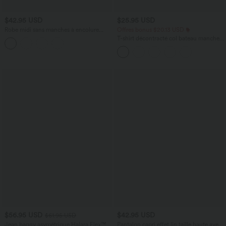
$42.95 USD
$25.95 USD
Robe midi sans manches à encolure
Offres bonus $20.13 USD
arrondie avec coussinets amovibles et
T-shirt décontracté col bateau manches
ourlet à volants
courtes coton
$56.95 USD
$42.95 USD
$61.95 USD
Jean baggy asymétrique Halara Flex™
Pantalon capri effet lin taille haute avec