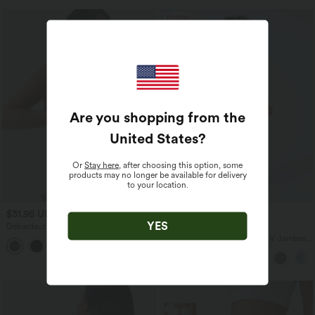
Promo
Are you shopping from the
United States
?
Or
Stay here
, after choosing this option, some
products may no longer be available for delivery
to your location.
$31.95 USD
$23.95 USD
$50.95 USD
YES
Débardeur décontracté à col en U et
Offres limitées ！
brassière intégrée
Combinaison Casual Col en V Jambes
Large Plissée Manches Courtes Poche
Latérale Gaufrée Fluide