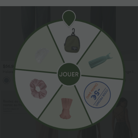
$56.95 USD
$33.95 USD
$61.95 USD
$39.95 USD
Halara Flex™ Jogging barrel en denim
Pantalon casual large fluide mélange lin
taille mi-haute avec poches
taille haute avec cordon de serrage et
poches