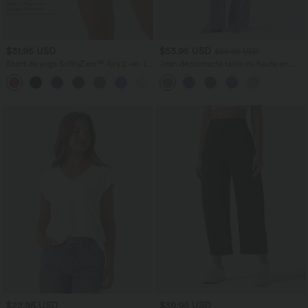
$31.95 USD
$53.95 USD
$56.95 USD
Short de yoga SoftlyZero™ Airy 2-en-1
Jean décontracté taille mi-haute en
taille très haute avec poches et effet frais
lyocell drapé avec cordon de serrage et
+23
InstantCool 17,5 cm
poches
$22.95 USD
$39.95 USD