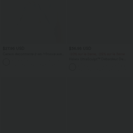
$27.95 USD
$36.95 USD
Caraco décontracté 2-en-1 froncé avec
-20% sur le 2ème, -25% sur le 3ème
brassière intégrée bretelles réglables
Halara UltraSculpt™ Débardeur De
Course à Col en U Dos Nu Ourlet
Incurvé Croisé