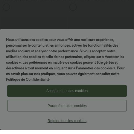
taille haute effet délavé avec poches
poches zippées
Nous utilisons des cookies pour vous offrir une meilleure expérience,
personnaliser le contenu et les annonces, activer les fonctionnalités des
médias sociaux et analyser notre performance. Si vous acceptez notre
utilisation des cookies et celle de nos partenaires, cliquez sur « Accepter les
cookies ». Les préférences en matière de cookies peuvent être gérées et
désactivées à tout moment en cliquant sur « Paramètres des cookies ». Pour
en savoir plus sur nos pratiques, vous pouvez également consulter notre
Politique de Confidentialité
Accepter tous les cookies
$44.95 USD
$61.95 USD
Paramètres des cookies
-20% sur le 2ème, -25% sur le 3ème
Combinaison de vacances à pois, dos
nu halter, coussinets amovibles, poches
Pantalon de golf fuselé, taille mi-haute,
et accès facile Easy Peasy
cordon, ourlet courbé, séchage rapide,
Rejeter tous les cookies
+2
avec poches—UPF40+