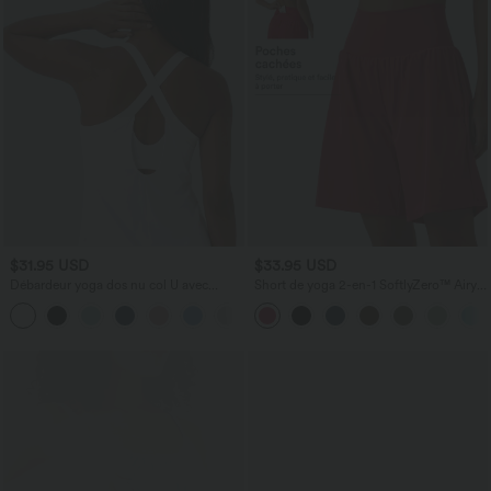
$31.95 USD
$33.95 USD
Débardeur yoga dos nu col U avec
Short de yoga 2-en-1 SoftlyZero™ Airy
bretelles croisées, ourlet arrondi et effet
taille très haute effet frais InstantCool
frais InstantCool, protection solaire
22,8 cm avec poches
UPF50+