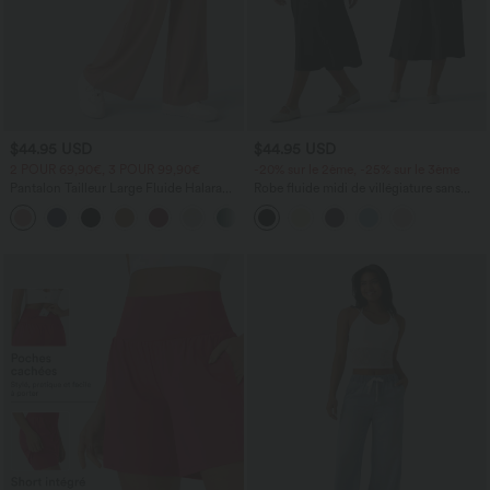
$44.95 USD
$44.95 USD
2 POUR 69,90€, 3 POUR 99,90€
-20% sur le 2ème, -25% sur le 3ème
Pantalon Tailleur Large Fluide Halara
Robe fluide midi de villégiature sans
Flex™ Gaufré Taille Haute Poches
manches, encolure carrée, dos nu croisé,
+21
Latérales
fronces et soutien-gorge intégré