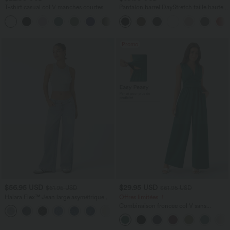
T-shirt casual col V manches courtes
Pantalon barrel DayStretch taille haute
avec poches
+9
Promo
$56.95 USD
$29.95 USD
$61.95 USD
$61.95 USD
Halara Flex™ Jean large asymétrique
Offres limitées ！
taille basse avec bouton, fermeture
Combinaison froncée col V sans
+5
éclair et poches multiples, délavé et
manches avec poches - Easy Peasy
extensible en maille