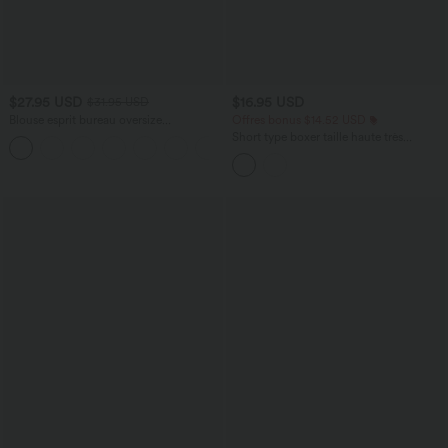
$27.95 USD
$16.95 USD
$31.95 USD
Blouse esprit bureau oversize
Offres bonus $14.52 USD
défroissage facile, col V et manches
Short type boxer taille haute très
+1
courtes
extensible et doux pour la détente