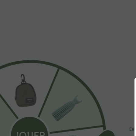
$31.95 USD
$53.95 USD
Short de yoga SoftlyZero™ Airy 2-en-1 taille très
Jean décontract
haute avec poches et effet frais InstantCool 17,5
avec cordon de
+27
cm
Ent