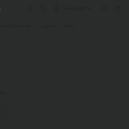
France
(
USD
)
orts & Bermudas
Leggings
Tailles
Activités / Utilités
Ti
ez.