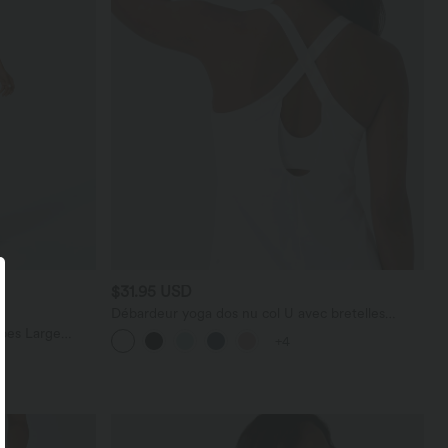
$31.95 USD
Débardeur yoga dos nu col U avec bretelles
croisées, ourlet arrondi et effet frais InstantCool,
bes Large
+4
protection solaire UPF50+
térale Gaufrée