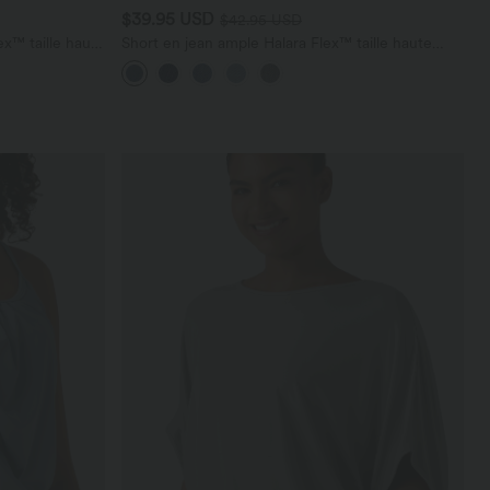
$39.95 USD
$42.95 USD
x™ taille haute
Short en jean ample Halara Flex™ taille haute
croisé gainant décontracté avec poches