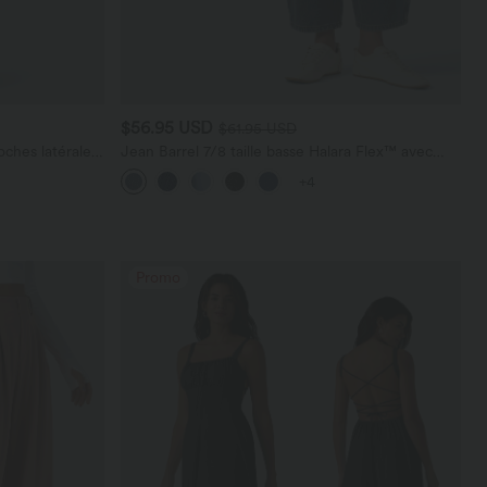
$56.95 USD
$61.95 USD
ches latérales,
Jean Barrel 7/8 taille basse Halara Flex™ avec
poches zippées
+4
Promo