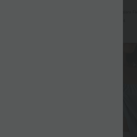
$56.95 USD
$61.95 USD
me, -25% sur le 3ème
Jean baggy asymétrique Halara Fle
effet délavé avec poches
ulpt™ Débardeur De Course à Col
+4
rlet Incurvé Croisé
+15