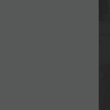
$44.95 USD
fluide taille haute avec cordon de
Robe longue fluide fendue avec po
 latérales et aspect lin
dos nu et effet torsadé
+19
+12
Promo