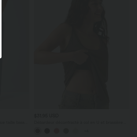
$31.95 USD
e taille basse
Débardeur décontracté à col en U et brassière
poches
intégrée
+4
maille