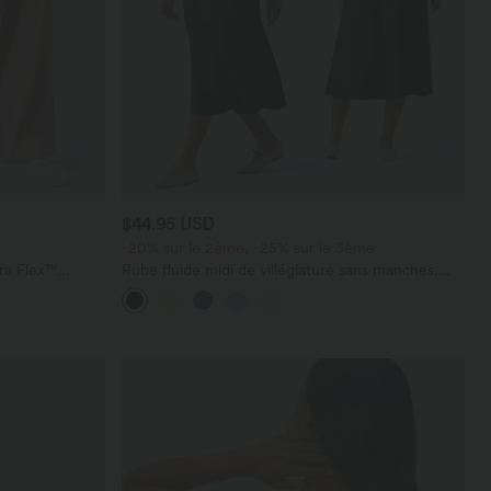
$44.95 USD
-20% sur le 2ème, -25% sur le 3ème
ara Flex™
Robe fluide midi de villégiature sans manches,
les
encolure carrée, dos nu croisé, fronces et
soutien-gorge intégré