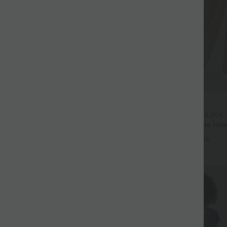
$44.95 USD
$39.95 USD
large fluide mélange lin taille
2 POUR 69,90€, 3 POUR 99,90€
don de serrage et poches
Pantalon Tailleur Large Fluide Hal
+9
Gaufré Taille Haute Poches Latéra
+25