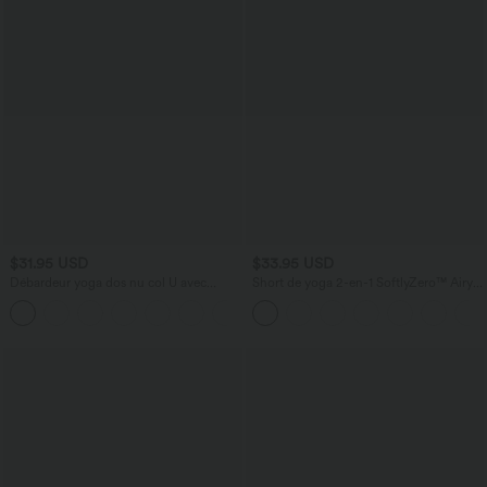
$31.95 USD
$33.95 USD
Débardeur yoga dos nu col U avec
Short de yoga 2-en-1 SoftlyZero™ Airy
bretelles croisées, ourlet arrondi et effet
taille très haute effet frais InstantCool
frais InstantCool, protection solaire
22,8 cm avec poches
UPF50+