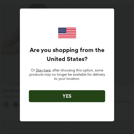
Promo
Are you shopping from the
United States
?
Or
Stay here
, after choosing this option, some
products may no longer be available for delivery
to your location.
$31.95 USD
$23.95 USD
$50.95 USD
YES
Débardeur décontracté à col en U et
Offres limitées ！
brassière intégrée
Combinaison Casual Col en V Jambes
Large Plissée Manches Courtes Poche
Latérale Gaufrée Fluide