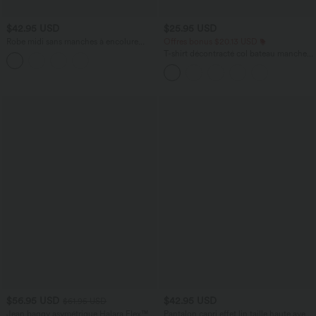
$42.95 USD
$25.95 USD
Robe midi sans manches à encolure
Offres bonus $20.13 USD
arrondie avec coussinets amovibles et
T-shirt décontracté col bateau manches
ourlet à volants
courtes coton
$56.95 USD
$42.95 USD
$61.95 USD
Jean baggy asymétrique Halara Flex™
Pantalon capri effet lin taille haute avec