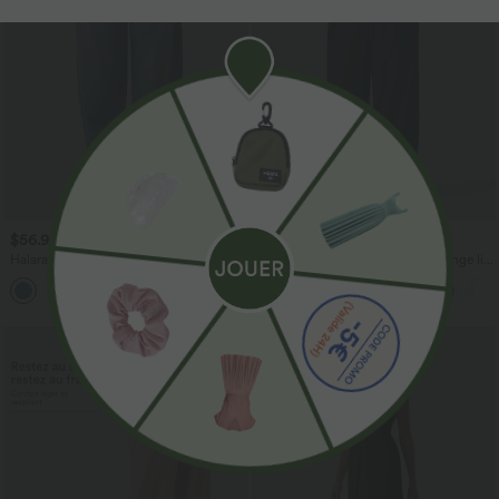
$56.95 USD
$33.95 USD
$61.95 USD
$39.95 USD
Halara Flex™ Jogging barrel en denim
Pantalon casual large fluide mélange lin
taille mi-haute avec poches
taille haute avec cordon de serrage et
poches