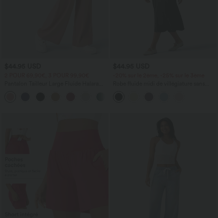
$44.95 USD
$44.95 USD
2 POUR 69,90€, 3 POUR 99,90€
-20% sur le 2ème, -25% sur le 3ème
Pantalon Tailleur Large Fluide Halara
Robe fluide midi de villégiature sans
Flex™ Gaufré Taille Haute Poches
manches, encolure carrée, dos nu croisé,
+21
Latérales
fronces et soutien-gorge intégré