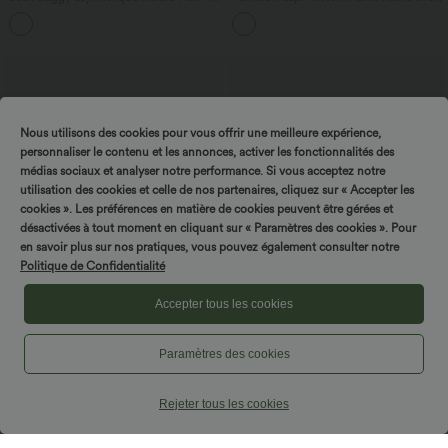
taille haute effet délavé avec poches
poches zippées
Nous utilisons des cookies pour vous offrir une meilleure expérience,
personnaliser le contenu et les annonces, activer les fonctionnalités des
médias sociaux et analyser notre performance. Si vous acceptez notre
utilisation des cookies et celle de nos partenaires, cliquez sur « Accepter les
cookies ». Les préférences en matière de cookies peuvent être gérées et
désactivées à tout moment en cliquant sur « Paramètres des cookies ». Pour
en savoir plus sur nos pratiques, vous pouvez également consulter notre
Politique de Confidentialité
Accepter tous les cookies
$44.95 USD
$61.95 USD
Paramètres des cookies
-20% sur le 2ème, -25% sur le 3ème
Combinaison de vacances à pois, dos
nu halter, coussinets amovibles, poches
Pantalon de golf fuselé, taille mi-haute,
et accès facile Easy Peasy
cordon, ourlet courbé, séchage rapide,
Rejeter tous les cookies
+2
avec poches—UPF40+