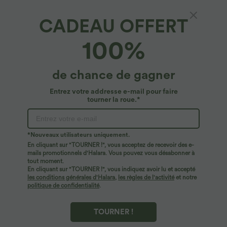
CADEAU OFFERT
100%
de chance de gagner
Entrez votre addresse e-mail pour faire
tourner la roue.*
*Nouveaux utilisateurs uniquement.
En cliquant sur "TOURNER !", vous acceptez de recevoir des e-
$44.95 USD
$56.95 USD
$61.95 USD
mails promotionnels d'Halara. Vous pouvez vous désabonner à
Robe longue fluide fendue avec poches
Jean Barrel 7/8 taille basse Halara Flex™
tout moment.
latérales, dos nu et effet torsadé
avec poches zippées
En cliquant sur "TOURNER !", vous indiquez avoir lu et accepté
+8
les conditions générales d'Halara
,
les règles de l'activité
et notre
politique de confidentialité
.
TOURNER !