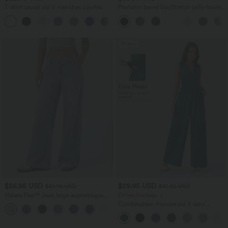
T-shirt casual col V manches courtes
Pantalon barrel DayStretch taille haute
avec poches
+9
Promo
$56.95 USD
$29.95 USD
$61.95 USD
$61.95 USD
Halara Flex™ Jean large asymétrique
Offres limitées ！
taille basse avec bouton, fermeture
Combinaison froncée col V sans
+5
éclair et poches multiples, délavé et
manches avec poches - Easy Peasy
extensible en maille