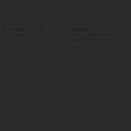
$27.95 USD
$16.95 USD
$31.95 USD
Blouse esprit bureau oversize
Offres bonus $14.52 USD
défroissage facile, col V et manches
Short type boxer taille haute très
+1
courtes
extensible et doux pour la détente