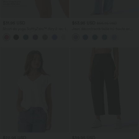
$31.95 USD
$53.95 USD
$56.95 USD
Short de yoga SoftlyZero™ Airy 2-en-1
Jean décontracté taille mi-haute en
taille très haute avec poches et effet frais
lyocell drapé avec cordon de serrage et
+23
InstantCool 17,5 cm
poches
$22.95 USD
$39.95 USD