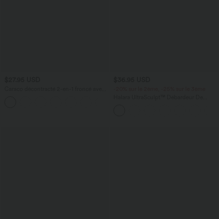
$27.95 USD
$36.95 USD
Caraco décontracté 2-en-1 froncé avec
-20% sur le 2ème, -25% sur le 3ème
brassière intégrée bretelles réglables
Halara UltraSculpt™ Débardeur De
Course à Col en U Dos Nu Ourlet
Incurvé Croisé