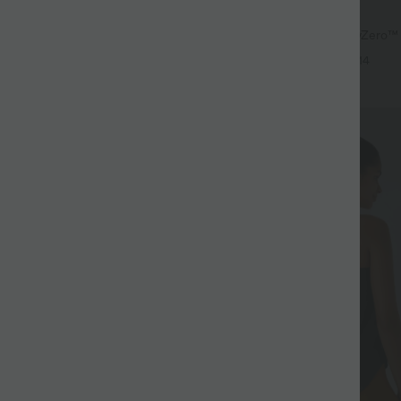
$33.95 USD
acté 2-en-1 froncé avec brassière
Short de yoga 2-en-1 SoftlyZero™ Ai
les réglables
haute effet frais InstantCool 22,8
+3
+14
poches
Promo