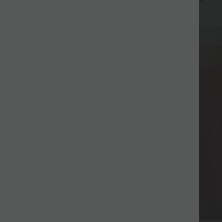
+9
Fluide