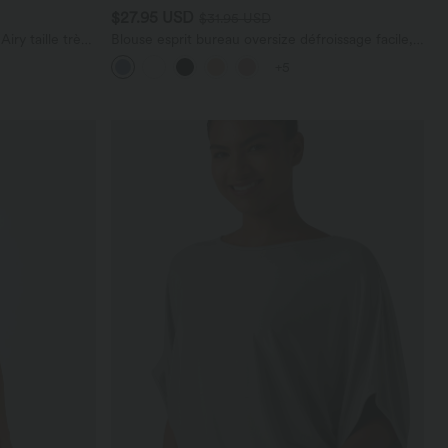
$27.95 USD
$31.95 USD
ry taille très
Blouse esprit bureau oversize défroissage facile,
 cm avec
col V et manches courtes
+5