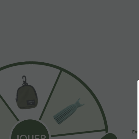
$31.95 USD
$53.95 USD
Short de yoga SoftlyZero™ Airy 2-en-1 taille très
Jean décontract
haute avec poches et effet frais InstantCool 17,5
avec cordon de
+27
cm
Ent