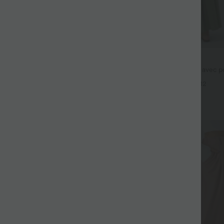
$44.95 USD
fluide taille haute avec cordon de
Robe longue fluide fendue avec po
 latérales et aspect lin
dos nu et effet torsadé
+19
+12
Promo