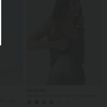
$31.95 USD
Débardeur décontracté à col en U et brassière
intégrée
bes Large
+4
térale Gaufrée