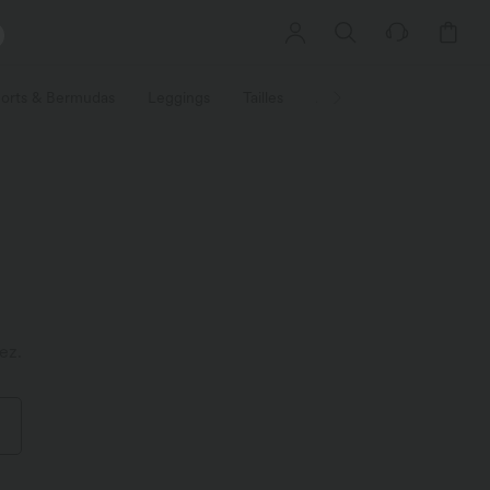
orts & Bermudas
Leggings
Tailles
Activités / Utilités
Ti
ez.