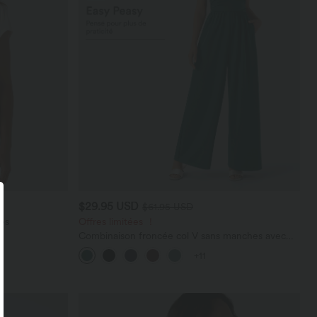
$29.95 USD
$61.95 USD
es
Offres limitées ！
Combinaison froncée col V sans manches avec
poches - Easy Peasy
+11