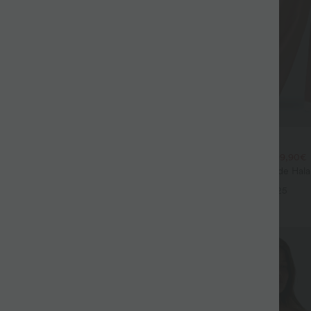
$44.95 USD
$39.95 USD
large fluide mélange lin taille
2 POUR 69,90€, 3 POUR 99,90€
don de serrage et poches
Pantalon Tailleur Large Fluide Hal
+9
Gaufré Taille Haute Poches Latéra
+25