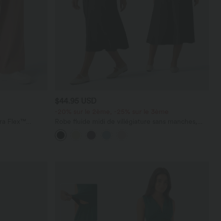
$44.95 USD
-20% sur le 2ème, -25% sur le 3ème
ara Flex™
Robe fluide midi de villégiature sans manches,
les
encolure carrée, dos nu croisé, fronces et
soutien-gorge intégré