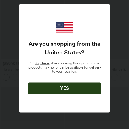
Are you shopping from the
United States
?
Or
Stay here
, after choosing this option, some
$56.95 USD
$33.95 USD
$61.95 USD
$39.95 USD
products may no longer be available for delivery
Halara Flex™ Jogging barrel en denim
Pantalon casual large fluide mélange lin
to your location.
taille mi-haute avec poches
taille haute avec cordon de serrage et
poches
YES