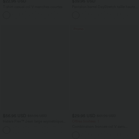
$22.95 USD
$39.95 USD
T-shirt casual col V manches courtes
Pantalon barrel DayStretch taille haute
avec poches
+9
Promo
$56.95 USD
$29.95 USD
$61.95 USD
$61.95 USD
Halara Flex™ Jean large asymétrique
Offres limitées ！
taille basse avec bouton, fermeture
Combinaison froncée col V sans
+5
éclair et poches multiples, délavé et
manches avec poches - Easy Peasy
extensible en maille