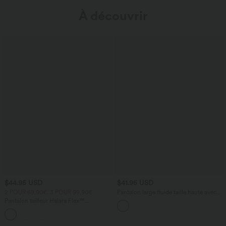
À découvrir
$44.95 USD
$41.95 USD
2 POUR 69,90€, 3 POUR 99,90€
Pantalon large fluide taille haute avec
cordon de serrage, poches latérales et
Pantalon tailleur Halara Flex™
aspect lin
DayStretch coupe droite taille haute
+23
avec poches