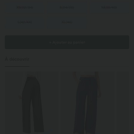
XS
(
32/34
)
S
(
34/36
)
M
(
38/40
)
L
(
42/44
)
XL
(
46
)
+ Ajouter au panier
À découvrir