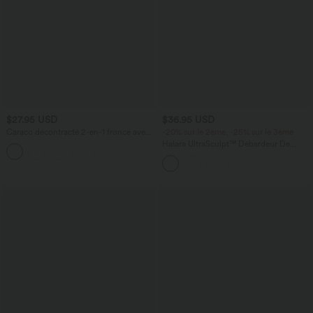
$27.95 USD
$36.95 USD
Caraco décontracté 2-en-1 froncé avec
-20% sur le 2ème, -25% sur le 3ème
brassière intégrée bretelles réglables
Halara UltraSculpt™ Débardeur De
Course à Col en U Dos Nu Ourlet
Incurvé Croisé