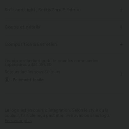
Soft and Light, SoftlyZero™ Fabric
Notre tissu signature est léger comme l'air et doux comme du beurre - le
plus proche que vous aurez de ne rien porter.
Coupe et détails
Toucher ultra doux
Extensible dans les 4 sens
Pour : les activités décontractées
Taille croisée
Composition & Entretien
Poches latérales
Croisé
Enfilable
Longueur 7 / 8
Tissu respirant
Évacue l’humidité
Livraison standard gratuite pour les commandes
supérieures à
Taille haute
$84.09 USD
Ajusté
Haute élasticité
Retours faciles sous 30 jours
Élasticité quatre directions
Paiement facile
Le logo est en cours d’intégration. Selon le style ou la
couleur, l’article reçu peut être livré avec ou sans logo.
En savoir plus