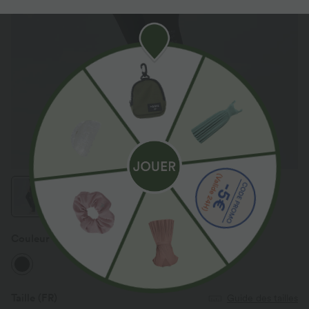
Couleur
Noir
Taille
(FR)
Guide des tailles