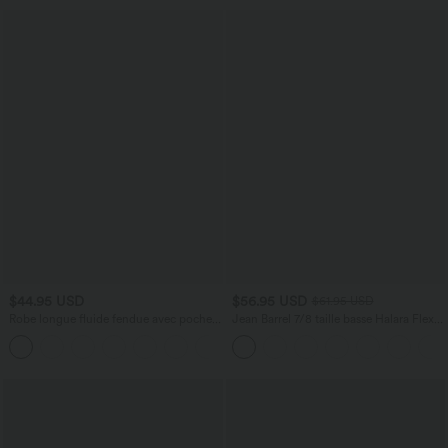
$44.95 USD
$56.95 USD
$61.95 USD
Robe longue fluide fendue avec poches
Jean Barrel 7/8 taille basse Halara Flex™
latérales, dos nu et effet torsadé
avec poches zippées
+8