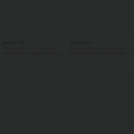
$44.95 USD
$44.95 USD
2 POUR 69,90€, 3 POUR 99,90€
-20% sur le 2ème, -25% sur le 3ème
Pantalon Tailleur Large Fluide Halara
Robe fluide midi de villégiature sans
Flex™ Gaufré Taille Haute Poches
manches, encolure carrée, dos nu croisé,
+21
Latérales
fronces et soutien-gorge intégré