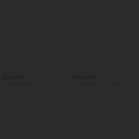
$31.95 USD
$33.95 USD
Débardeur yoga dos nu col U avec
Short de yoga 2-en-1 SoftlyZero™ Airy
bretelles croisées, ourlet arrondi et effet
taille très haute effet frais InstantCool
frais InstantCool, protection solaire
22,8 cm avec poches
UPF50+