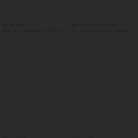
$31.95 USD
$53.95 USD
$56.95 USD
Short de yoga SoftlyZero™ Airy 2-en-1
Jean décontracté taille mi-haute en
taille très haute avec poches et effet frais
lyocell drapé avec cordon de serrage et
+23
InstantCool 17,5 cm
poches