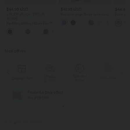
$44.95 USD
$41.95 USD
$44.95
2 POUR 69,90€, 3 POUR
Pantalon large fluide taille haute
Robe long
99,90€
avec cordon de serrage, poches
poches lat
latérales et aspect lin
torsadé
Pantalon tailleur Halara Flex™
DayStretch coupe droite taille
+23
haute avec poches
Nos offres
Livraison
Paiement
s
Cadeau offert
Promotions
Ca
gratuite
différé
Foulard à pois offert
Dès $178 USD
ID de produit 02783755