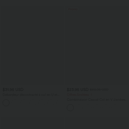
Promo
$31.95 USD
$23.95 USD
$50.95 USD
Débardeur décontracté à col en U et
Offres limitées ！
brassière intégrée
Combinaison Casual Col en V Jambes
Large Plissée Manches Courtes Poche
Latérale Gaufrée Fluide