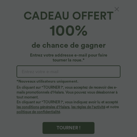
CADEAU OFFERT
SoftlyZero™*
100%
Softlyzero™ Legging Simple avec Poche et
Découpe Croisée
$36.95 USD
de chance de gagner
Entrez votre addresse e-mail pour faire
tourner la roue.*
*Nouveaux utilisateurs uniquement.
En cliquant sur "TOURNER !", vous acceptez de recevoir des e-
mails promotionnels d'Halara. Vous pouvez vous désabonner à
tout moment.
En cliquant sur "TOURNER !", vous indiquez avoir lu et accepté
les conditions générales d'Halara
,
les règles de l'activité
et notre
politique de confidentialité
.
TOURNER !