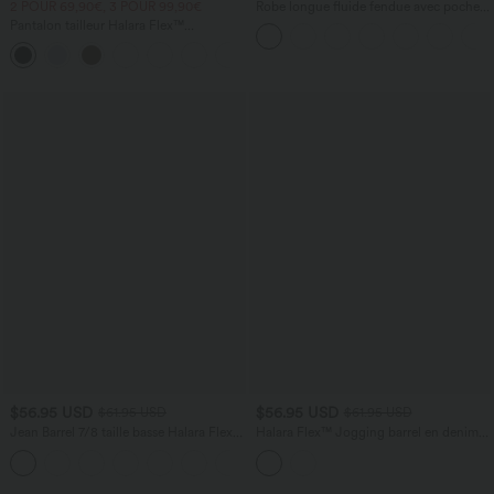
2 POUR 69,90€, 3 POUR 99,90€
Robe longue fluide fendue avec poches
latérales, dos nu et effet torsadé
Pantalon tailleur Halara Flex™
DayStretch coupe droite taille haute
+23
avec poches
$56.95 USD
$56.95 USD
$61.95 USD
$61.95 USD
Jean Barrel 7/8 taille basse Halara Flex™
Halara Flex™ Jogging barrel en denim
avec poches zippées
taille mi-haute avec poches