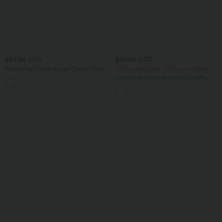
$50.95 USD
$39.95 USD
Halara Flex™ Jean Large Casual Taille
-20% sur le 2ème, -25% sur le 3ème
Haute Poches Multiples Tricot
Jupe longue casual aspect lin taille
+2
Extensible Délavé
haute avec cordon de serrage