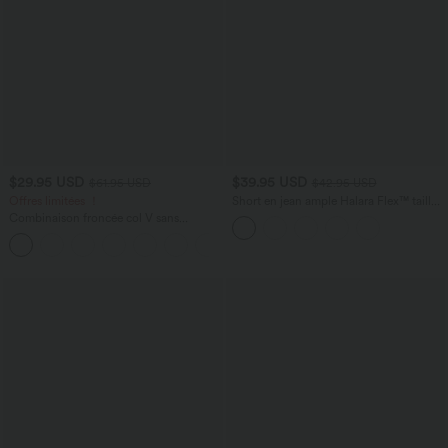
$29.95 USD
$39.95 USD
$61.95 USD
$42.95 USD
Offres limitées ！
Short en jean ample Halara Flex™ taille
haute croisé gainant décontracté avec
Combinaison froncée col V sans
poches
manches avec poches - Easy Peasy
+7