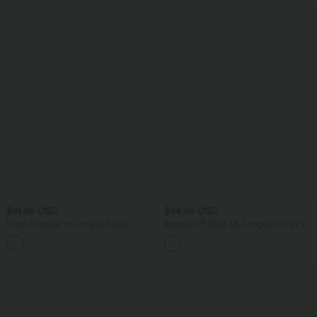
$61.95 USD
$44.95 USD
Robe de travail mi-longue fluide
Breezeful™ Robe Mi-Longue Col en V
gainante à manches chauve-souris avec
Manches Courtes Poche Latérale Nouée
poches
au Dos Séchage Rapide