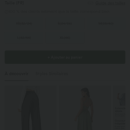
Taille
(FR)
Guide des tailles
100 % des clients estiment que la taille correspond bien.
XS
(
32/34
)
S
(
34/36
)
M
(
38/40
)
L
(
42/44
)
XL
(
46
)
+ Ajouter au panier
À découvrir
Styles Similaires