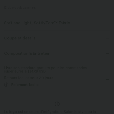
ID de produit 02854567
Soft and Light, SoftlyZero™ Fabric
Notre tissu signature est léger comme l'air et doux comme du beurre - le
plus proche que vous aurez de ne rien porter.
Coupe et détails
Toucher ultra doux
Extensible dans les 4 sens
Taille croisée
Poches latérales
Croisé
Enfilable
Composition & Entretien
Yoga et Pilates
7,5 cm
Taille haute
Ajusté
Tissu respirant
Évacue l’humidité
Livraison standard gratuite pour les commandes
supérieures à
Haute élasticité
$84.09 USD
Élasticité quatre directions
Retours faciles sous 30 jours
Paiement facile
Le logo est en cours d’intégration. Selon le style ou la