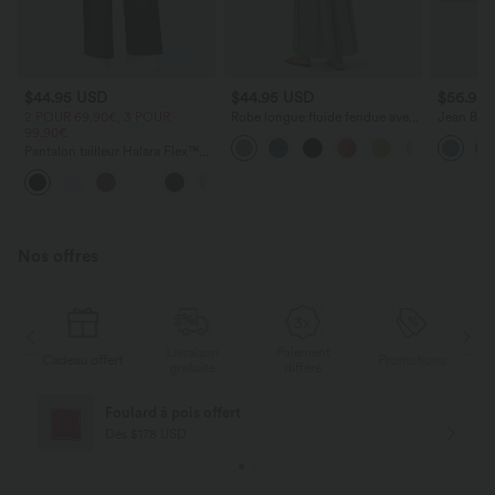
$44.95 USD
$44.95 USD
$56.95
2 POUR 69,90€, 3 POUR
Robe longue fluide fendue avec
Jean Barre
99,90€
poches latérales, dos nu et effet
Halara Fl
torsadé
zippées
Pantalon tailleur Halara Flex™
DayStretch coupe droite taille
+23
haute avec poches
Nos offres
Livraison
Paiement
s
Cadeau offert
Promotions
Ca
gratuite
différé
Foulard à pois offert
Dès $178 USD