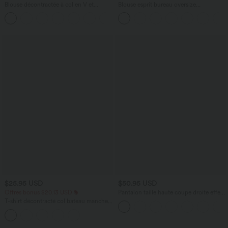
Blouse décontractée à col en V et
Blouse esprit bureau oversize
manches courtes bouffantes
défroissage facile, col V et manches
courtes
$25.95 USD
$50.95 USD
Offres bonus $20.13 USD
Pantalon taille haute coupe droite effet
lin avec poches
T-shirt décontracté col bateau manches
courtes coton