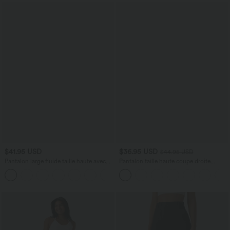
$41.95 USD
$36.95 USD
$44.95 USD
Pantalon large fluide taille haute avec
Pantalon taille haute coupe droite
cordon de serrage, poches latérales et
DayStretch avec poches
+15
aspect lin