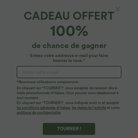
CADEAU OFFERT
SoftlyZero™*
100%
Short Biker de Yoga Softlyzero™ Taille Haute
Croisée avec Poches Latérales, Antidérapant
7,5 cm - Protection UPF50+
4.8
(
10
)
de chance de gagner
$25.95 USD
Entrez votre addresse e-mail pour faire
tourner la roue.*
*Nouveaux utilisateurs uniquement.
En cliquant sur "TOURNER !", vous acceptez de recevoir des e-
mails promotionnels d'Halara. Vous pouvez vous désabonner à
tout moment.
En cliquant sur "TOURNER !", vous indiquez avoir lu et accepté
les conditions générales d'Halara
,
les règles de l'activité
et notre
politique de confidentialité
.
TOURNER !