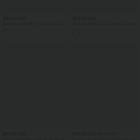
$31.95 USD
$56.95 USD
Bermuda SoftlyZero™ Airy de yoga taille
Pantalon tailleur ample, taille moyenne,
haute avec poches multiples et effet
coupe barrel, à poches
+16
frais InstantCool
$50.95 USD
$56.95 USD
$61.95 USD
Halara Flex™ Jean large fluide délavé
Jean baggy asymétrique Halara Flex™