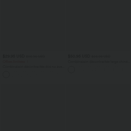
$29.95 USD
$50.95 USD
$56.95 USD
$56.95 USD
Offres limitées ！
Combinaison décontractée large chinée
froncée bretelles ajustables avec poches
Combinaison décontractée dos nu avec
- Easy Peasy
poches latérales
+10