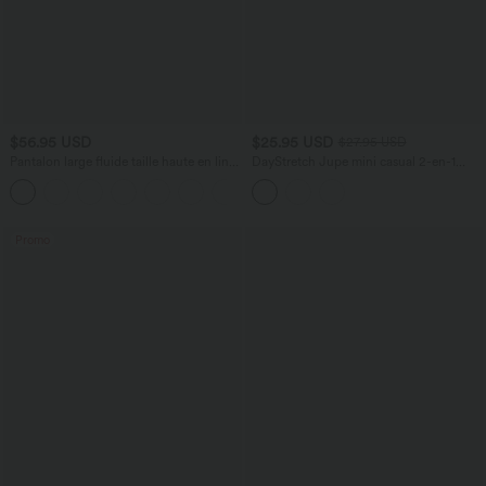
$56.95 USD
$25.95 USD
$27.95 USD
Pantalon large fluide taille haute en lin
DayStretch Jupe mini casual 2-en-1
mélangé avec poches et liens latéraux
bodycon plissée croisée taille haute
Promo