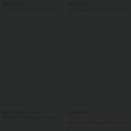
$42.95 USD
$31.95 USD
Robe midi sans manches à encolure
Short de yoga SoftlyZero™ Airy 2-en-1
arrondie avec coussinets amovibles et
taille très haute avec poches et effet frais
ourlet à volants
InstantCool 17,5 cm
$56.95 USD
$44.95 USD
$61.95 USD
Halara Flex™ Jean large asymétrique
-20% sur le 2ème, -25% sur le 3ème
taille basse avec bouton, fermeture
Pantalon de golf fuselé, taille mi-haute,
+5
éclair et poches multiples, délavé et
cordon, ourlet courbé, séchage rapide,
extensible en maille
avec poches—UPF40+