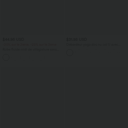
$44.95 USD
$31.95 USD
-20% sur le 2ème, -25% sur le 3ème
Débardeur yoga dos nu col U avec
bretelles croisées, ourlet arrondi et effet
Robe fluide midi de villégiature sans
frais InstantCool, protection solaire
manches, encolure carrée, dos nu croisé,
UPF50+
fronces et soutien-gorge intégré