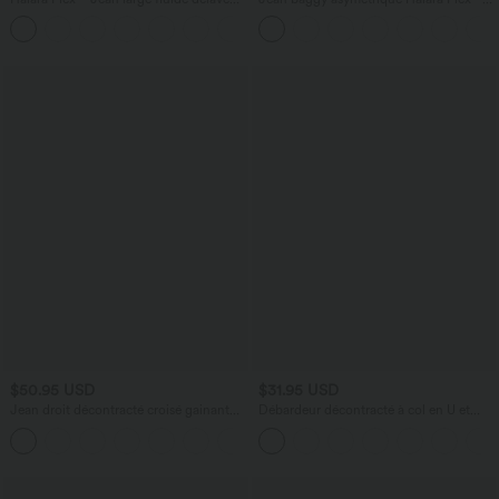
taille haute à rayures avec poches
taille haute effet délavé avec poches
+1
$50.95 USD
$31.95 USD
Jean droit décontracté croisé gainant
Débardeur décontracté à col en U et
taille haute avec poches Halara Flex™
brassière intégrée
+1