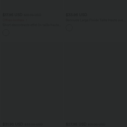
$17.95 USD
$33.95 USD
$31.95 USD
Offres limitées ！
Bermuda Large Fluide Taille Haute avec
Plis et Poches Latérales en Lin
Short décontracté effet lin taille haute
Synthétique
avec cordon de serrage et poches
latérales
$31.95 USD
$27.95 USD
$33.95 USD
$31.95 USD