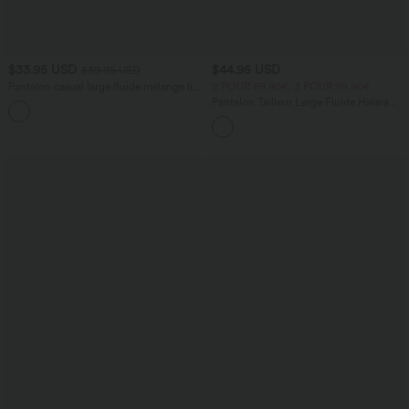
$33.95 USD
$44.95 USD
$39.95 USD
Pantalon casual large fluide mélange lin
2 POUR 69,90€, 3 POUR 99,90€
taille haute avec cordon de serrage et
Pantalon Tailleur Large Fluide Halara
+5
poches
Flex™ Gaufré Taille Haute Poches
Latérales