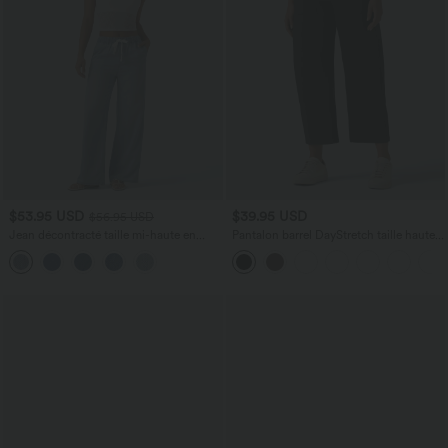
$53.95 USD
$39.95 USD
$56.95 USD
Jean décontracté taille mi-haute en
Pantalon barrel DayStretch taille haute
lyocell drapé avec cordon de serrage et
avec poches
poches