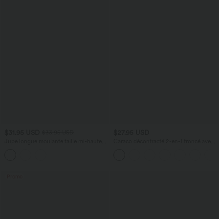
$31.95 USD
$27.95 USD
$33.95 USD
Jupe longue moulante taille mi-haute
Caraco décontracté 2-en-1 froncé avec
avec nœud devant et fronces imprimé
brassière intégrée bretelles réglables
floral/à rayures
Promo