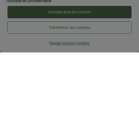
Politique de Confidentialité
Accepter tous les cookies
Paramètres des cookies
Rejeter tous les cookies
$50.95 USD
$25.95 USD
-20% sur le 2ème, -25% sur le 3ème
Débardeur de yoga col rond froncé,
tissu rafraîchissant - Protection UPF50+
Halara Flex™ Jean slim casual capri
taille haute avec fentes et poches