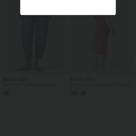
$50.95 USD
$44.95 USD
Halara Flex™ Jean barrel coupe
Robe moulante SoftlyZero™ Airy fendue
tonneau taille mi-haute avec poches
à effet frais InstantCool, brassière
intégrée, dos nu croisé à lacets,
légèrement plissée pour invitée de
mariage et demoiselle d'honneur
Promo