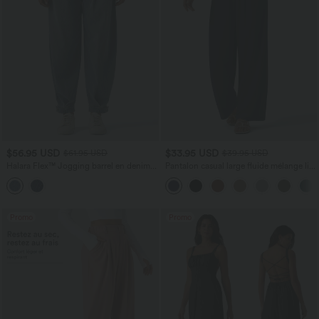
$56.95 USD
$33.95 USD
$61.95 USD
$39.95 USD
Halara Flex™ Jogging barrel en denim
Pantalon casual large fluide mélange lin
taille mi-haute avec poches
taille haute avec cordon de serrage et
poches
Promo
Promo