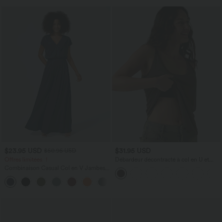
$23.95 USD
$31.95 USD
$50.95 USD
Offres limitées ！
Débardeur décontracté à col en U et
brassière intégrée
Combinaison Casual Col en V Jambes
Large Plissée Manches Courtes Poche
+5
Latérale Gaufrée Fluide