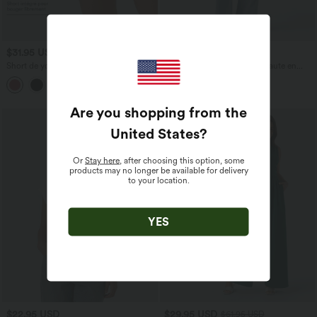
$31.95 USD
$53.95 USD
$56.95 USD
Short de yoga SoftlyZero™ Airy 2-en-1
Jean décontracté taille mi-haute en
taille très haute avec poches et effet frais
lyocell drapé avec cordon de serrage et
+23
InstantCool 17,5 cm
poches
Are you shopping from the
United States
?
Or
Stay here
, after choosing this option, some
products may no longer be available for delivery
to your location.
YES
$22.95 USD
$29.95 USD
$61.95 USD