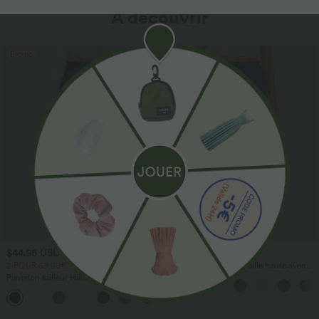
À découvrir
Promo
$44.95 USD
$41.95 USD
2 POUR 69,90€, 3 POUR 99,90€
Pantalon large fluide taille haute avec
cordon de serrage, poches latérales et
Pantalon tailleur Halara Flex™
aspect lin
DayStretch coupe droite taille haute
+23
avec poches