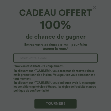
CADEAU OFFERT
100%
de chance de gagner
Entrez votre addresse e-mail pour faire
tourner la roue.*
Oops!
Nous ne semblons pas pouvoir trouver la page que
*Nouveaux utilisateurs uniquement.
vous recherchez.
En cliquant sur "TOURNER !", vous acceptez de recevoir des e-
mails promotionnels d'Halara. Vous pouvez vous désabonner à
tout moment.
Acheter plus
En cliquant sur "TOURNER !", vous indiquez avoir lu et accepté
les conditions générales d'Halara
,
les règles de l'activité
et notre
politique de confidentialité
.
TOURNER !