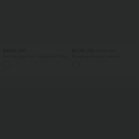
$33.95 USD
$27.95 USD
$31.95 USD
Short de yoga 2-en-1 SoftlyZero™ Airy
Blouse esprit bureau oversize
taille très haute effet frais InstantCool
défroissage facile, col V et manches
+10
22,8 cm avec poches
courtes
Promo