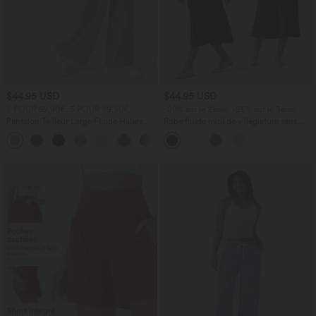
$44.95 USD
$44.95 USD
2 POUR 69,90€, 3 POUR 99,90€
-20% sur le 2ème, -25% sur le 3ème
Pantalon Tailleur Large Fluide Halara
Robe fluide midi de villégiature sans
Flex™ Gaufré Taille Haute Poches
manches, encolure carrée, dos nu croisé,
+21
Latérales
fronces et soutien-gorge intégré