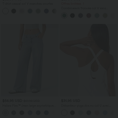
T-shirt casual col V manches courtes
Offres limitées ！
Combinaison froncée col V sans
+9
manches avec poches - Easy Peasy
$56.95 USD
$31.95 USD
$61.95 USD
Halara Flex™ Jean large asymétrique
Débardeur yoga dos nu col U avec
taille basse avec bouton, fermeture
bretelles croisées, ourlet arrondi et effet
+5
éclair et poches multiples, délavé et
frais InstantCool, protection solaire
extensible en maille
UPF50+