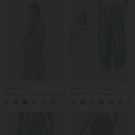
$44.95 USD
$56.95 USD
$61.95 USD
Robe longue fluide fendue avec poches
Jean Barrel 7/8 taille basse Halara Flex™
latérales, dos nu et effet torsadé
avec poches zippées
+8