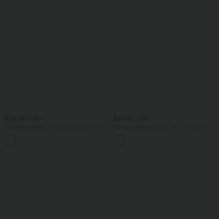
$39.95 USD
$27.95 USD
Pantalon barrel DayStretch taille haute
Caraco décontracté 2-en-1 froncé avec
avec poches
brassière intégrée bretelles réglables
+5