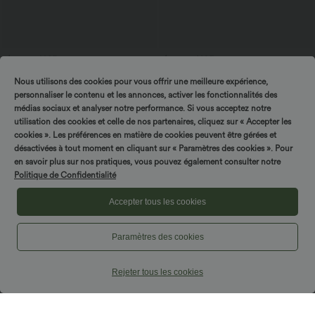
$25.95 USD
$56.95 USD
$61.95 USD
Offres bonus $20.13 USD
Jean baggy asymétrique Halara Flex™
Nous utilisons des cookies pour vous offrir une meilleure expérience,
taille haute effet délavé avec poches
T-shirt décontracté col bateau manches
courtes coton
personnaliser le contenu et les annonces, activer les fonctionnalités des
médias sociaux et analyser notre performance. Si vous acceptez notre
utilisation des cookies et celle de nos partenaires, cliquez sur « Accepter les
Promo
cookies ». Les préférences en matière de cookies peuvent être gérées et
désactivées à tout moment en cliquant sur « Paramètres des cookies ». Pour
en savoir plus sur nos pratiques, vous pouvez également consulter notre
Politique de Confidentialité
Accepter tous les cookies
Paramètres des cookies
Rejeter tous les cookies