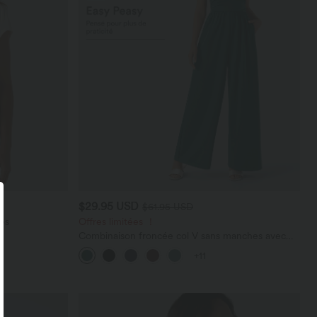
$29.95 USD
$61.95 USD
es
Offres limitées ！
Combinaison froncée col V sans manches avec
poches - Easy Peasy
+11