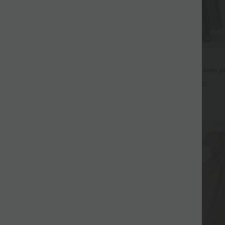
$44.95 USD
fluide taille haute avec cordon de
Robe longue fluide fendue avec po
 latérales et aspect lin
dos nu et effet torsadé
+19
+12
Promo