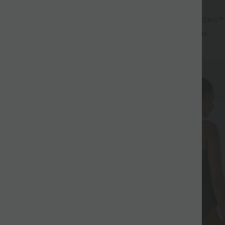
$33.95 USD
acté 2-en-1 froncé avec brassière
Short de yoga 2-en-1 SoftlyZero™ Ai
les réglables
haute effet frais InstantCool 22,8
+3
+14
poches
Promo