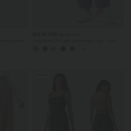
$56.95 USD
$61.95 USD
ches latérales,
Jean Barrel 7/8 taille basse Halara Flex™ avec
poches zippées
+4
Promo