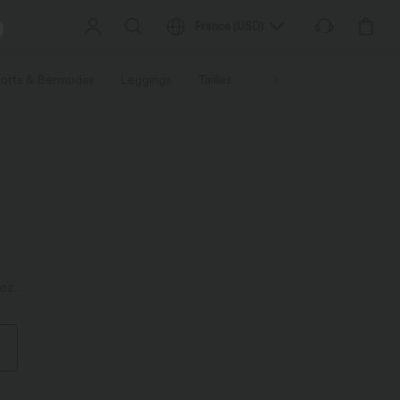
France
(
USD
)
orts & Bermudas
Leggings
Tailles
Activités / Utilités
Ti
ez.