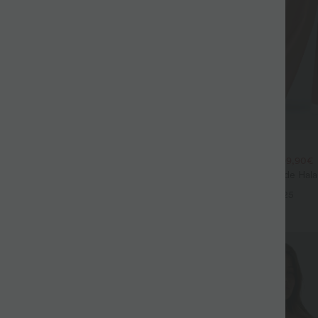
$44.95 USD
$39.95 USD
large fluide mélange lin taille
2 POUR 69,90€, 3 POUR 99,90€
don de serrage et poches
Pantalon Tailleur Large Fluide Hal
+9
Gaufré Taille Haute Poches Latéra
+25