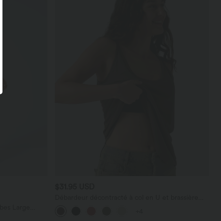
$31.95 USD
Débardeur décontracté à col en U et brassière
intégrée
bes Large
+4
térale Gaufrée