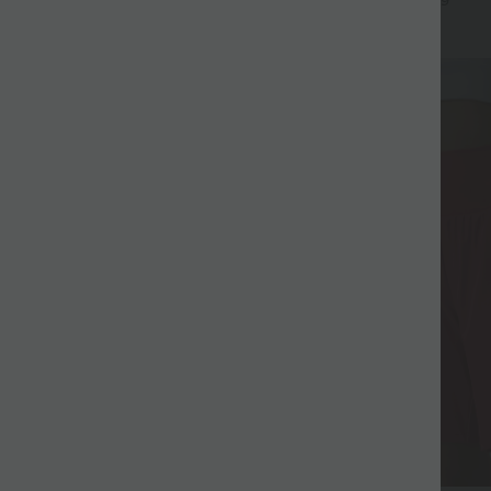
+9
Fluide