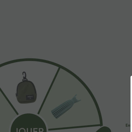
$31.95 USD
$53.95 USD
Short de yoga SoftlyZero™ Airy 2-en-1 taille très
Jean décontract
haute avec poches et effet frais InstantCool 17,5
avec cordon de
+27
cm
Ent