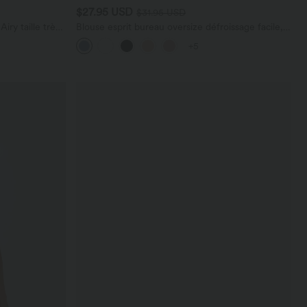
$27.95 USD
$31.95 USD
ry taille très
Blouse esprit bureau oversize défroissage facile,
 cm avec
col V et manches courtes
+5