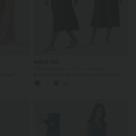
$44.95 USD
-20% sur le 2ème, -25% sur le 3ème
ara Flex™
Robe fluide midi de villégiature sans manches,
les
encolure carrée, dos nu croisé, fronces et
soutien-gorge intégré